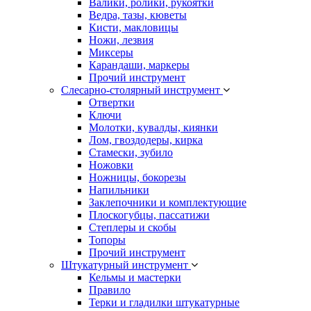
Валики, ролики, рукоятки
Ведра, тазы, кюветы
Кисти, макловицы
Ножи, лезвия
Миксеры
Карандаши, маркеры
Прочий инструмент
Слесарно-столярный инструмент
Отвертки
Ключи
Молотки, кувалды, киянки
Лом, гвоздодеры, кирка
Стамески, зубило
Ножовки
Ножницы, бокорезы
Напильники
Заклепочники и комплектующие
Плоскогубцы, пассатижи
Степлеры и скобы
Топоры
Прочий инструмент
Штукатурный инструмент
Кельмы и мастерки
Правило
Терки и гладилки штукатурные