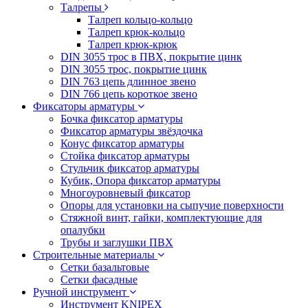
Талрепы
Талреп кольцо-кольцо
Талреп крюк-кольцо
Талреп крюк-крюк
DIN 3055 трос в ПВХ, покрытие цинк
DIN 3055 трос, покрытие цинк
DIN 763 цепь длинное звено
DIN 766 цепь короткое звено
Фиксаторы арматуры
Бочка фиксатор арматуры
Фиксатор арматуры звёздочка
Конус фиксатор арматуры
Стойка фиксатор арматуры
Стульчик фиксатор арматуры
Кубик, Опора фиксатор арматуры
Многоуровневый фиксатор
Опоры для установки на сыпучие поверхности
Стяжной винт, гайки, комплектующие для
опалубки
Трубы и заглушки ПВХ
Строительные материалы
Сетки базальтовые
Сетки фасадные
Ручной инструмент
Инструмент KNIPEX