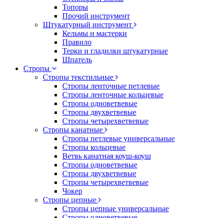
Топоры
Прочий инструмент
Штукатурный инструмент
Кельмы и мастерки
Правило
Терки и гладилки штукатурные
Шпатель
Стропы
Стропы текстильные
Стропы ленточные петлевые
Стропы ленточные кольцевые
Стропы одноветвевые
Стропы двухветвевые
Стропы четырехветвевые
Стропы канатные
Стропы петлевые универсальные
Стропы кольцевые
Ветвь канатная коуш-коуш
Стропы одноветвевые
Стропы двухветвевые
Стропы четырехветвевые
Чокер
Стропы цепные
Стропы цепные универсальные
Стропы одноветвевые