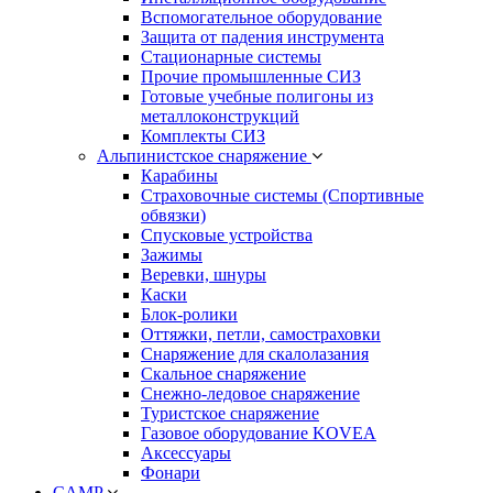
Вспомогательное оборудование
Защита от падения инструмента
Стационарные системы
Прочие промышленные СИЗ
Готовые учебные полигоны из
металлоконструкций
Комплекты СИЗ
Альпинистское снаряжение
Карабины
Страховочные системы (Спортивные
обвязки)
Спусковые устройства
Зажимы
Веревки, шнуры
Каски
Блок-ролики
Оттяжки, петли, самостраховки
Снаряжение для скалолазания
Скальное снаряжение
Снежно-ледовое снаряжение
Туристское снаряжение
Газовое оборудование KOVEA
Аксессуары
Фонари
CAMP