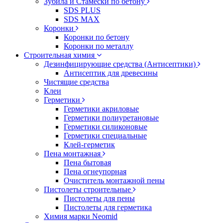
Зубила и Стамески по бетону
SDS PLUS
SDS MAX
Коронки
Коронки по бетону
Коронки по металлу
Строительная химия
Дезинфицирующие средства (Антисептики)
Антисептик для древесины
Чистящие средства
Клеи
Герметики
Герметики акриловые
Герметики полиуретановые
Герметики силиконовые
Герметики специальные
Клей-герметик
Пена монтажная
Пена бытовая
Пена огнеупорная
Очиститель монтажной пены
Пистолеты строительные
Пистолеты для пены
Пистолеты для герметика
Химия марки Neomid