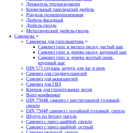
Держатель теплоизоляции
Кровельный тарельчатый дюбель
Рондоль полипропиленовая
Дюбель фасадный
Дюбель-гвоздь
Металлический дюбель-гвоздь
Саморезы
Саморезы для гипсокартона
Саморез гипс и металл оксид, частый шаг
Саморез гипс и дерево оксид, крупный шаг
Саморез гипс и дерево желтый цинк,
крупный шаг
DIN 571 глухарь, шуруп для лаг и реек
Саморез для сэндвич-панелей
Саморез для аквапанелей
Саморез для ГВЛ
Крепеж для строительных лесов
Винт-конфирмат
DIN 7504К саморез с шестигранной головкой,
сверло
DIN 7504Р саморез с потайной головкой, сверло
Шуруп по бетону нагель
Саморез с пресс-шайбой, сверло
Саморез с пресс-шайбой, острый
Саморез оконный, сверло