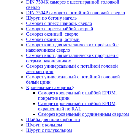
DIN 7504К саморез с шестигранной головкой,
сверло
DIN 7504Р саморез с потайной головкой, сверло
Шуруп по бетону нагель
Саморез с пресс-шайбой, сверло
Саморез с пресс-шайбой, острый
Саморез оконный, сверло
Саморез оконный, острый
Саморез клоп для металлических профилей с
наконечником сверло
Саморез клоп для металлических профилей с
острым наконечником
Саморез универсальный с потайной головой
желтый цинк
Саморез универсальный с потайной головкой
белый цинк
Кровельные саморезы
Саморез кровельный с шайбой EPDM,
покрытие цинк
Саморез кровельный с шайбой EPDM,
окрашенный по RAL
Саморез кровельный с удлиненным сверлом
Шайба для поликарбоната
Шуруп с кольцом
Шуруп с полукольцом