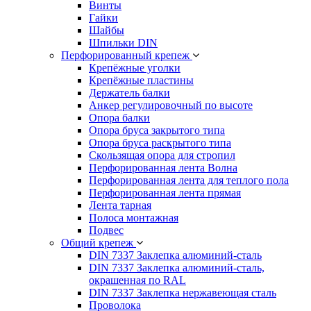
Винты
Гайки
Шайбы
Шпильки DIN
Перфорированный крепеж
Крепёжные уголки
Крепёжные пластины
Держатель балки
Анкер регулировочный по высоте
Опора балки
Опора бруса закрытого типа
Опора бруса раскрытого типа
Скользящая опора для стропил
Перфорированная лента Волна
Перфорированная лента для теплого пола
Перфорированная лента прямая
Лента тарная
Полоса монтажная
Подвес
Общий крепеж
DIN 7337 Заклепка алюминий-сталь
DIN 7337 Заклепка алюминий-сталь,
окрашенная по RAL
DIN 7337 Заклепка нержавеющая сталь
Проволока