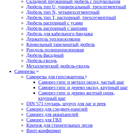
Складной пружинный дюбель с полукольцом
Дюбель тип U, универсальный, трехсегментный
Дюбель тип N, четырехсегментный
Дюбель тип T, распорный, трехсегментный
Дюбель распорный с усами
Дюбель распорный с шипами
Дюбель для кабельного бандажа
Держатель теплоизоляции
Кровельный тарельчатый дюбель
Рондоль полипропиленовая
Дюбель фасадный
Дюбель-гвоздь
Металлический дюбель-гвоздь
Саморезы
Саморезы для гипсокартона
Саморез гипс и металл оксид, частый шаг
Саморез гипс и дерево оксид, крупный шаг
Саморез гипс и дерево желтый цинк,
крупный шаг
DIN 571 глухарь, шуруп для лаг и реек
Саморез для сэндвич-панелей
Саморез для аквапанелей
Саморез для ГВЛ
Крепеж для строительных лесов
Винт-конфирмат