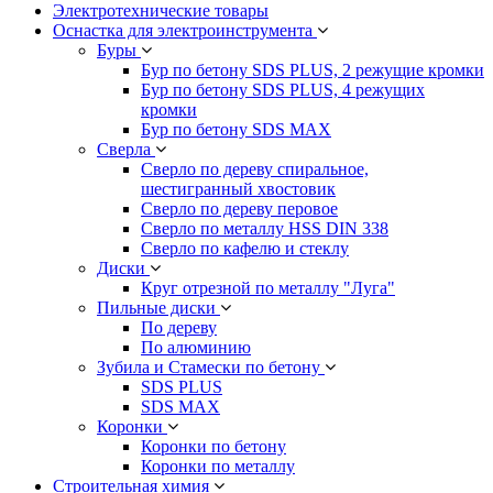
Электротехнические товары
Оснастка для электроинструмента
Буры
Бур по бетону SDS PLUS, 2 режущие кромки
Бур по бетону SDS PLUS, 4 режущих
кромки
Бур по бетону SDS MAX
Сверла
Сверло по дереву спиральное,
шестигранный хвостовик
Сверло по дереву перовое
Сверло по металлу HSS DIN 338
Сверло по кафелю и стеклу
Диски
Круг отрезной по металлу "Луга"
Пильные диски
По дереву
По алюминию
Зубила и Стамески по бетону
SDS PLUS
SDS MAX
Коронки
Коронки по бетону
Коронки по металлу
Строительная химия