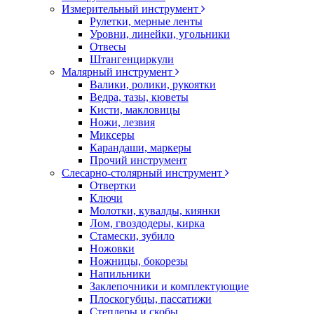
Измерительный инструмент
Рулетки, мерные ленты
Уровни, линейки, угольники
Отвесы
Штангенциркули
Малярный инструмент
Валики, ролики, рукоятки
Ведра, тазы, кюветы
Кисти, макловицы
Ножи, лезвия
Миксеры
Карандаши, маркеры
Прочий инструмент
Слесарно-столярный инструмент
Отвертки
Ключи
Молотки, кувалды, киянки
Лом, гвоздодеры, кирка
Стамески, зубило
Ножовки
Ножницы, бокорезы
Напильники
Заклепочники и комплектующие
Плоскогубцы, пассатижи
Степлеры и скобы