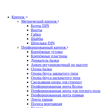
Крепеж
Метрический крепеж
Болты DIN
Винты
Гайки
Шайбы
Шпильки DIN
Перфорированный крепеж
Крепёжные уголки
Крепёжные пластины
Держатель балки
Анкер регулировочный по высоте
Опора балки
Опора бруса закрытого типа
Опора бруса раскрытого типа
Скользящая опора для стропил
Перфорированная лента Волна
Перфорированная лента для теплого пола
Перфорированная лента прямая
Лента тарная
Полоса монтажная