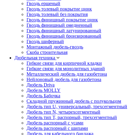
Гвоздь ершеный
Гвоздь толевый покрытие цинк
Гвоздь толевый без покрытия
Гвоздь финишный покрытие цинк
Гвоздь финишный омедненный
Гвоздь финишный латунированный
Гвоздь финишный бронзированный
Гвоздь шиферный
Монтажный дюбель-гвоздь
Скоба строительная
Дюбельная техника
Гибкие связи для кирпичной кладки
Гибкие связи для монолитных зданий
Металлический дюбель для газобетона
Нейлоновый дюбель для газобетона
Дюбель Driva
Дюбель MOLLY
Дюбель Бабочка
Складной пружинный дюбель с полукольцом
Дюбель тип U, универсальный, трехсегментный
Дюбель тип N, четырехсегментный
Дюбель тип T, распорный, трехсегментный
Дюбель распорный с усами
Дюбель распорный с шипами
Дюбель для кабельного бандажа