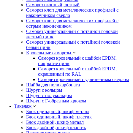
Саморез оконный, острый
Саморез клоп для металлических профилей с
наконечником сверло
Саморез клоп для металлических профилей с
острым наконечником
Саморез универсальный с потайной головой
желтый цинк
Саморез универсальный с потайной головкой
белый цинк
Кровельные саморезы
Саморез кровельный с шайбой EPDM,
покрытие цинк
Саморез кровельный с шайбой EPDM,
окрашенный по RAL
Саморез кровельный с удлиненным сверлом
Шайба для поликарбоната
Шуруп с кольцом
Шуруп с полукольцом
Шуруп с Г-образным крюком
Такелаж
Блок одинарный, шкиф металл
Блок одинарный, шкиф пластик
Блок двойной, шкиф металл
Блок двойной, шкиф пластик
Вертлюг петля-вилка