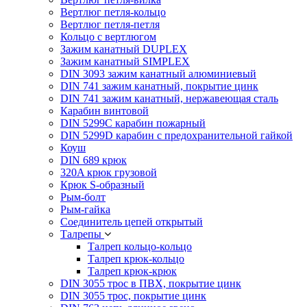
Вертлюг петля-кольцо
Вертлюг петля-петля
Кольцо с вертлюгом
Зажим канатный DUPLEX
Зажим канатный SIMPLEX
DIN 3093 зажим канатный алюминиевый
DIN 741 зажим канатный, покрытие цинк
DIN 741 зажим канатный, нержавеющая сталь
Карабин винтовой
DIN 5299C карабин пожарный
DIN 5299D карабин с предохранительной гайкой
Коуш
DIN 689 крюк
320A крюк грузовой
Крюк S-образный
Рым-болт
Рым-гайка
Соединитель цепей открытый
Талрепы
Талреп кольцо-кольцо
Талреп крюк-кольцо
Талреп крюк-крюк
DIN 3055 трос в ПВХ, покрытие цинк
DIN 3055 трос, покрытие цинк