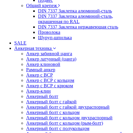
Подвес
Общий крепеж
DIN 7337 Заклепка алюминий-сталь
DIN 7337 Заклепка алюминий-сталь,
окрашенная по RAL
DIN 7337 Заклепка нержавеющая сталь
Проволока
Шуруп-шпилька
SALE
Анкерная техника
Анкер забивной цанга
Анкер латунный (цанга)
Анкер клиновой
Рамный анкер
Анкер с ВСР
Анкер с ВСР с кольцом
Анкер с ВСР с крюком
Анкер-клин
Анкерный болт
Анкерный болт с гайкой
Анкерный болт с гайкой двухраспорный
Анкерный болт с кольцом
Анкерный болт с кольцом двухраспорный
Анкерный болт с кольцом (рым-болт)
Анкерный болт с полукольцом