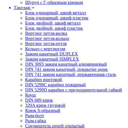
Шуруп с Г-образным крюком
Такелаж
Блок одинарный, шкиф металл
Блок одинарный, шкиф пластик
Блок двойной, шкиф металл
Блок двойной, шкиф пластик
Вертлюг петля-вилка
Вертлюг петля-кольцо
Вертлюг петля-петля
Кольцо с вертлюгом
Зажим канатный DUPLEX
Зажим канатный SIMPLEX
DIN 3093 зажим канатный алюминиевый
DIN 741 зажим канатный, покрытие цинк
DIN 741 зажим канатный, нержавеющая сталь
Карабин винтовой
DIN 5299C карабин пожарный
DIN 5299D карабин с предохранительной гайкой
Коуш
DIN 689 крюк
320A крюк грузовой
Крюк S-образный
Рым-болт
Рым-гайка
Соединитель цепей открытый