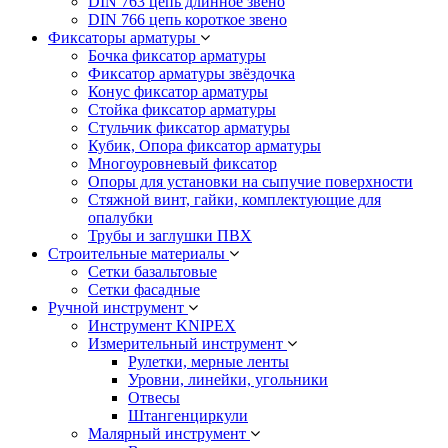
DIN 763 цепь длинное звено
DIN 766 цепь короткое звено
Фиксаторы арматуры
Бочка фиксатор арматуры
Фиксатор арматуры звёздочка
Конус фиксатор арматуры
Стойка фиксатор арматуры
Стульчик фиксатор арматуры
Кубик, Опора фиксатор арматуры
Многоуровневый фиксатор
Опоры для установки на сыпучие поверхности
Стяжной винт, гайки, комплектующие для
опалубки
Трубы и заглушки ПВХ
Строительные материалы
Сетки базальтовые
Сетки фасадные
Ручной инструмент
Инструмент KNIPEX
Измерительный инструмент
Рулетки, мерные ленты
Уровни, линейки, угольники
Отвесы
Штангенциркули
Малярный инструмент