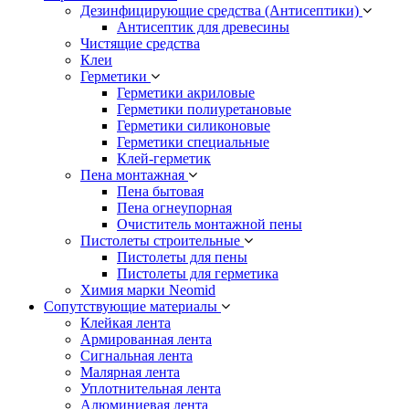
Дезинфицирующие средства (Антисептики)
Антисептик для древесины
Чистящие средства
Клеи
Герметики
Герметики акриловые
Герметики полиуретановые
Герметики силиконовые
Герметики специальные
Клей-герметик
Пена монтажная
Пена бытовая
Пена огнеупорная
Очиститель монтажной пены
Пистолеты строительные
Пистолеты для пены
Пистолеты для герметика
Химия марки Neomid
Сопутствующие материалы
Клейкая лента
Армированная лента
Сигнальная лента
Малярная лента
Уплотнительная лента
Алюминиевая лента