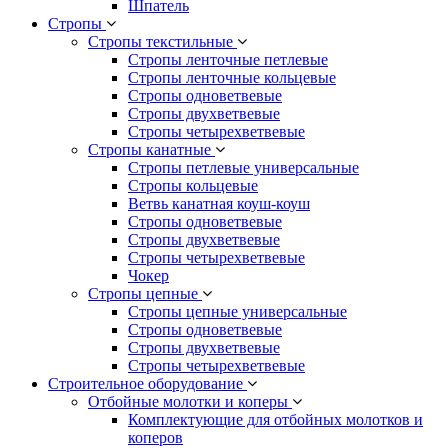
Шпатель
Стропы
Стропы текстильные
Стропы ленточные петлевые
Стропы ленточные кольцевые
Стропы одноветвевые
Стропы двухветвевые
Стропы четырехветвевые
Стропы канатные
Стропы петлевые универсальные
Стропы кольцевые
Ветвь канатная коуш-коуш
Стропы одноветвевые
Стропы двухветвевые
Стропы четырехветвевые
Чокер
Стропы цепные
Стропы цепные универсальные
Стропы одноветвевые
Стропы двухветвевые
Стропы четырехветвевые
Строительное оборудование
Отбойные молотки и коперы
Комплектующие для отбойных молотков и
коперов