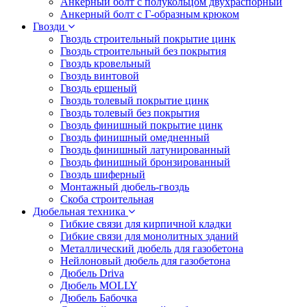
Анкерный болт с полукольцом двухраспорный
Анкерный болт с Г-образным крюком
Гвозди
Гвоздь строительный покрытие цинк
Гвоздь строительный без покрытия
Гвоздь кровельный
Гвоздь винтовой
Гвоздь ершеный
Гвоздь толевый покрытие цинк
Гвоздь толевый без покрытия
Гвоздь финишный покрытие цинк
Гвоздь финишный омедненный
Гвоздь финишный латунированный
Гвоздь финишный бронзированный
Гвоздь шиферный
Монтажный дюбель-гвоздь
Скоба строительная
Дюбельная техника
Гибкие связи для кирпичной кладки
Гибкие связи для монолитных зданий
Металлический дюбель для газобетона
Нейлоновый дюбель для газобетона
Дюбель Driva
Дюбель MOLLY
Дюбель Бабочка