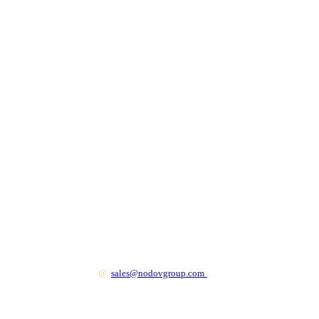
+7 499 130 83 41
@
sales@nodovgroup.com