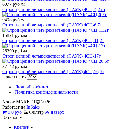
6077 руб./м
Строп цепной четырехветвевой (ПАУК) 4СЦ-4,25 т
9498 руб./м
Строп цепной четырехветвевой (ПАУК) 4СЦ-6,7т
15821 руб./м
Строп цепной четырехветвевой (ПАУК) 4СЦ-11,2т
26399 руб./м
Строп цепной четырехветвевой (ПАУК) 4СЦ-17т
37142 руб./м
Строп цепной четырехветвевой (ПАУК) 4СЦ-26,5т
Показывать
Личный кабинет
Политика конфиденциальности
Nodov MARKET
2026
Работает на
InSales
0
0 руб.
Фильтр
наверх
Каталог
Крепеж