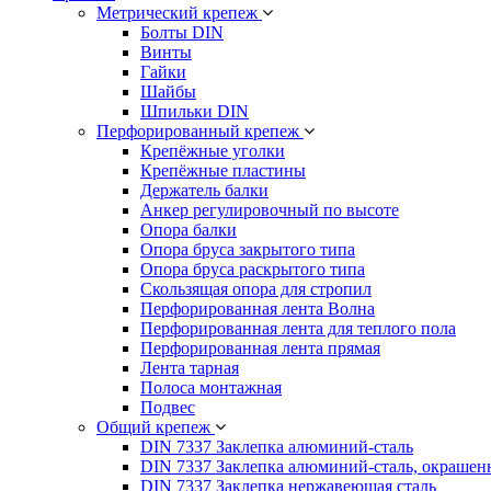
Метрический крепеж
Болты DIN
Винты
Гайки
Шайбы
Шпильки DIN
Перфорированный крепеж
Крепёжные уголки
Крепёжные пластины
Держатель балки
Анкер регулировочный по высоте
Опора балки
Опора бруса закрытого типа
Опора бруса раскрытого типа
Скользящая опора для стропил
Перфорированная лента Волна
Перфорированная лента для теплого пола
Перфорированная лента прямая
Лента тарная
Полоса монтажная
Подвес
Общий крепеж
DIN 7337 Заклепка алюминий-сталь
DIN 7337 Заклепка алюминий-сталь, окрашен
DIN 7337 Заклепка нержавеющая сталь