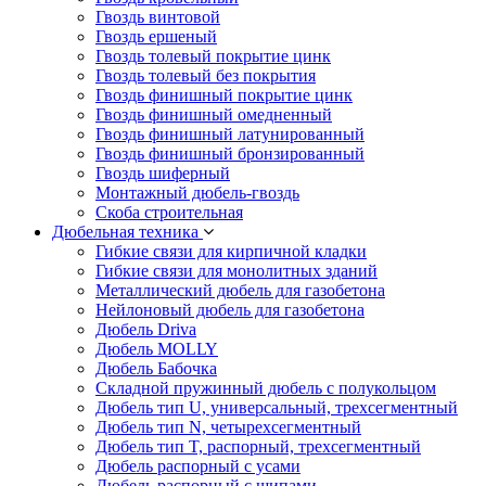
Гвоздь винтовой
Гвоздь ершеный
Гвоздь толевый покрытие цинк
Гвоздь толевый без покрытия
Гвоздь финишный покрытие цинк
Гвоздь финишный омедненный
Гвоздь финишный латунированный
Гвоздь финишный бронзированный
Гвоздь шиферный
Монтажный дюбель-гвоздь
Скоба строительная
Дюбельная техника
Гибкие связи для кирпичной кладки
Гибкие связи для монолитных зданий
Металлический дюбель для газобетона
Нейлоновый дюбель для газобетона
Дюбель Driva
Дюбель MOLLY
Дюбель Бабочка
Складной пружинный дюбель с полукольцом
Дюбель тип U, универсальный, трехсегментный
Дюбель тип N, четырехсегментный
Дюбель тип T, распорный, трехсегментный
Дюбель распорный с усами
Дюбель распорный с шипами