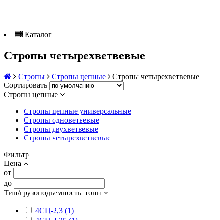
Каталог
Стропы четырехветвевые
Стропы
Стропы цепные
Стропы четырехветвевые
Сортировать
Стропы цепные
Стропы цепные универсальные
Стропы одноветвевые
Стропы двухветвевые
Стропы четырехветвевые
Фильтр
Цена
от
до
Тип/грузоподъемность, тонн
4СЦ-2,3 (1)