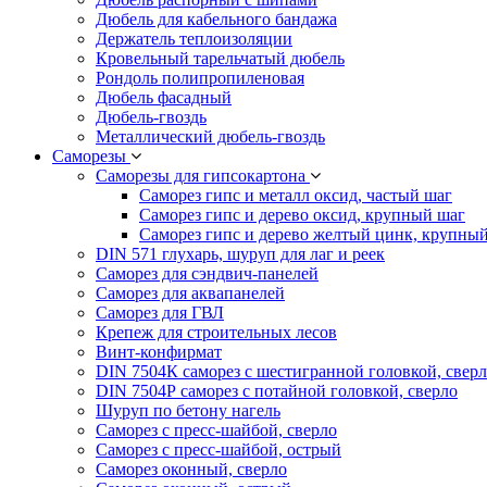
Дюбель для кабельного бандажа
Держатель теплоизоляции
Кровельный тарельчатый дюбель
Рондоль полипропиленовая
Дюбель фасадный
Дюбель-гвоздь
Металлический дюбель-гвоздь
Саморезы
Саморезы для гипсокартона
Саморез гипс и металл оксид, частый шаг
Саморез гипс и дерево оксид, крупный шаг
Саморез гипс и дерево желтый цинк, крупны
DIN 571 глухарь, шуруп для лаг и реек
Саморез для сэндвич-панелей
Саморез для аквапанелей
Саморез для ГВЛ
Крепеж для строительных лесов
Винт-конфирмат
DIN 7504К саморез с шестигранной головкой, свер
DIN 7504Р саморез с потайной головкой, сверло
Шуруп по бетону нагель
Саморез с пресс-шайбой, сверло
Саморез с пресс-шайбой, острый
Саморез оконный, сверло