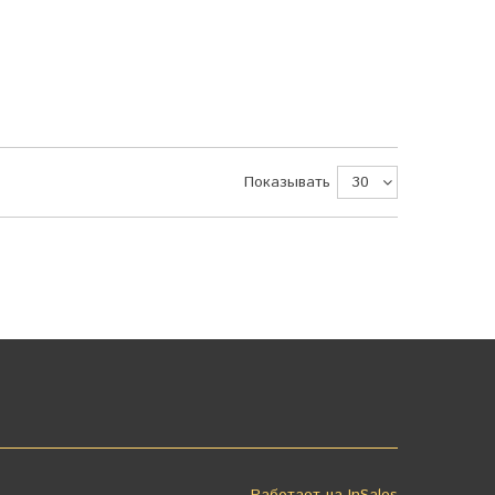
Показывать
Работает на
InSales