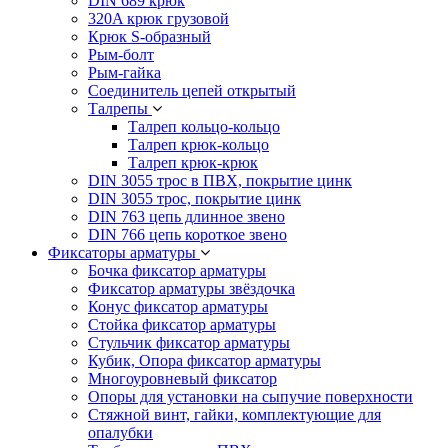
DIN 689 крюк
320A крюк грузовой
Крюк S-образный
Рым-болт
Рым-гайка
Соединитель цепей открытый
Талрепы
Талреп кольцо-кольцо
Талреп крюк-кольцо
Талреп крюк-крюк
DIN 3055 трос в ПВХ, покрытие цинк
DIN 3055 трос, покрытие цинк
DIN 763 цепь длинное звено
DIN 766 цепь короткое звено
Фиксаторы арматуры
Бочка фиксатор арматуры
Фиксатор арматуры звёздочка
Конус фиксатор арматуры
Стойка фиксатор арматуры
Стульчик фиксатор арматуры
Кубик, Опора фиксатор арматуры
Многоуровневый фиксатор
Опоры для установки на сыпучие поверхности
Стяжной винт, гайки, комплектующие для
опалубки