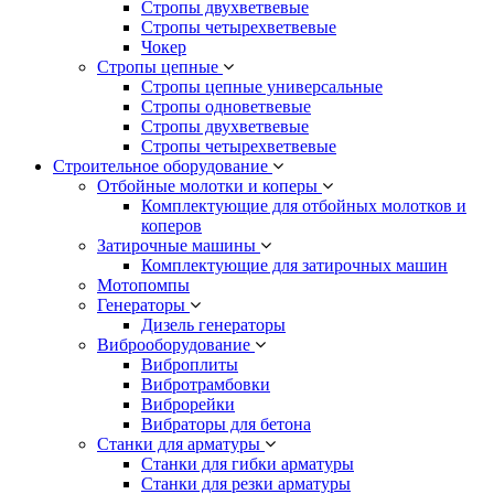
Стропы двухветвевые
Стропы четырехветвевые
Чокер
Стропы цепные
Стропы цепные универсальные
Стропы одноветвевые
Стропы двухветвевые
Стропы четырехветвевые
Строительное оборудование
Отбойные молотки и коперы
Комплектующие для отбойных молотков и
коперов
Затирочные машины
Комплектующие для затирочных машин
Мотопомпы
Генераторы
Дизель генераторы
Виброоборудование
Виброплиты
Вибротрамбовки
Виброрейки
Вибраторы для бетона
Станки для арматуры
Станки для гибки арматуры
Станки для резки арматуры