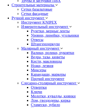
Трубы и заглушки ПВХ
Строительные материалы
Сетки базальтовые
Сетки фасадные
Ручной инструмент
Инструмент KNIPEX
Измерительный инструмент
Рулетки, мерные ленты
Уровни, линейки, угольники
Отвесы
Штангенциркули
Малярный инструмент
Валики, ролики, рукоятки
Ведра, тазы, кюветы
Кисти, макловицы
Ножи, лезвия
Миксеры
Карандаши, маркеры
Прочий инструмент
Слесарно-столярный инструмент
Отвертки
Ключи
Молотки, кувалды, киянки
Лом, гвоздодеры, кирка
Стамески, зубило