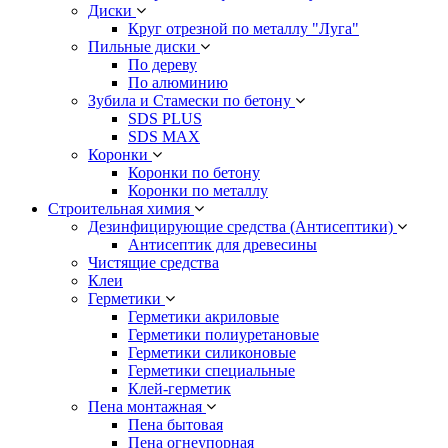
Диски
Круг отрезной по металлу "Луга"
Пильные диски
По дереву
По алюминию
Зубила и Стамески по бетону
SDS PLUS
SDS MAX
Коронки
Коронки по бетону
Коронки по металлу
Строительная химия
Дезинфицирующие средства (Антисептики)
Антисептик для древесины
Чистящие средства
Клеи
Герметики
Герметики акриловые
Герметики полиуретановые
Герметики силиконовые
Герметики специальные
Клей-герметик
Пена монтажная
Пена бытовая
Пена огнеупорная