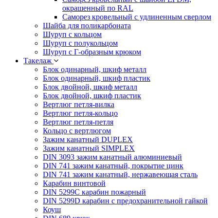
окрашенный по RAL
Саморез кровельный с удлиненным сверлом
Шайба для поликарбоната
Шуруп с кольцом
Шуруп с полукольцом
Шуруп с Г-образным крюком
Такелаж
Блок одинарный, шкиф металл
Блок одинарный, шкиф пластик
Блок двойной, шкиф металл
Блок двойной, шкиф пластик
Вертлюг петля-вилка
Вертлюг петля-кольцо
Вертлюг петля-петля
Кольцо с вертлюгом
Зажим канатный DUPLEX
Зажим канатный SIMPLEX
DIN 3093 зажим канатный алюминиевый
DIN 741 зажим канатный, покрытие цинк
DIN 741 зажим канатный, нержавеющая сталь
Карабин винтовой
DIN 5299C карабин пожарный
DIN 5299D карабин с предохранительной гайкой
Коуш