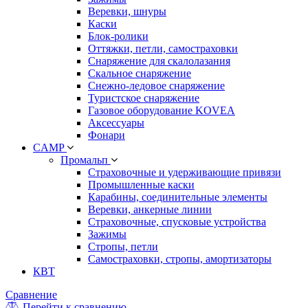
Веревки, шнуры
Каски
Блок-ролики
Оттяжки, петли, самостраховки
Снаряжение для скалолазания
Скальное снаряжение
Снежно-ледовое снаряжение
Туристское снаряжение
Газовое оборудование KOVEA
Аксессуары
Фонари
CAMP
Промальп
Страховочные и удерживающие привязи
Промышленные каски
Карабины, соединительные элементы
Веревки, анкерные линии
Страховочные, спусковые устройства
Зажимы
Стропы, петли
Самостраховки, стропы, амортизаторы
КВТ
Сравнение
Перейти к сравнению