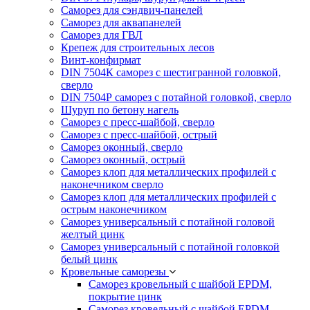
Саморез для сэндвич-панелей
Саморез для аквапанелей
Саморез для ГВЛ
Крепеж для строительных лесов
Винт-конфирмат
DIN 7504К саморез с шестигранной головкой,
сверло
DIN 7504Р саморез с потайной головкой, сверло
Шуруп по бетону нагель
Саморез с пресс-шайбой, сверло
Саморез с пресс-шайбой, острый
Саморез оконный, сверло
Саморез оконный, острый
Саморез клоп для металлических профилей с
наконечником сверло
Саморез клоп для металлических профилей с
острым наконечником
Саморез универсальный с потайной головой
желтый цинк
Саморез универсальный с потайной головкой
белый цинк
Кровельные саморезы
Саморез кровельный с шайбой EPDM,
покрытие цинк
Саморез кровельный с шайбой EPDM,