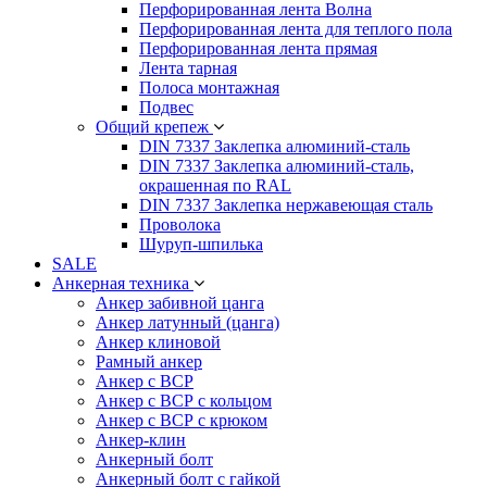
Перфорированная лента Волна
Перфорированная лента для теплого пола
Перфорированная лента прямая
Лента тарная
Полоса монтажная
Подвес
Общий крепеж
DIN 7337 Заклепка алюминий-сталь
DIN 7337 Заклепка алюминий-сталь,
окрашенная по RAL
DIN 7337 Заклепка нержавеющая сталь
Проволока
Шуруп-шпилька
SALE
Анкерная техника
Анкер забивной цанга
Анкер латунный (цанга)
Анкер клиновой
Рамный анкер
Анкер с ВСР
Анкер с ВСР с кольцом
Анкер с ВСР с крюком
Анкер-клин
Анкерный болт
Анкерный болт с гайкой