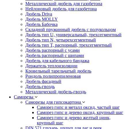
Металлический дюбель для газобетона
Нейлоновый дюбель для газобетона
Дюбель Driva
Дюбель MOLLY
Дюбель Бабочка
Складной пружинный дюбель с полукольцом
Дюбель тип U, универсальный, трехсегментный
Дюбель тип N, четырехсегментный
Дюбель тип T, распорный, трехсегментный
Дюбель распорный с усами
Дюбель распорный с шипами
Дюбель для кабельного бандажа
Держатель теплоизоляции
Кровельный тарельчатый дюбель
Рондоль полипропиленовая
Дюбель фасадный
Дюбель-гвоздь
Металлический дюбель-гвоздь
Саморезы
Саморезы для гипсокартона
Саморез гипс и металл оксид, частый шаг
Саморез гипс и дерево оксид, крупный шаг
Саморез гипс и дерево желтый цинк,
крупный шаг
DIN 571 глухарь, шуруп для лаг и реек