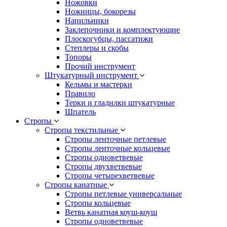
Ножовки
Ножницы, бокорезы
Напильники
Заклепочники и комплектующие
Плоскогубцы, пассатижи
Степлеры и скобы
Топоры
Прочий инструмент
Штукатурный инструмент
Кельмы и мастерки
Правило
Терки и гладилки штукатурные
Шпатель
Стропы
Стропы текстильные
Стропы ленточные петлевые
Стропы ленточные кольцевые
Стропы одноветвевые
Стропы двухветвевые
Стропы четырехветвевые
Стропы канатные
Стропы петлевые универсальные
Стропы кольцевые
Ветвь канатная коуш-коуш
Стропы одноветвевые