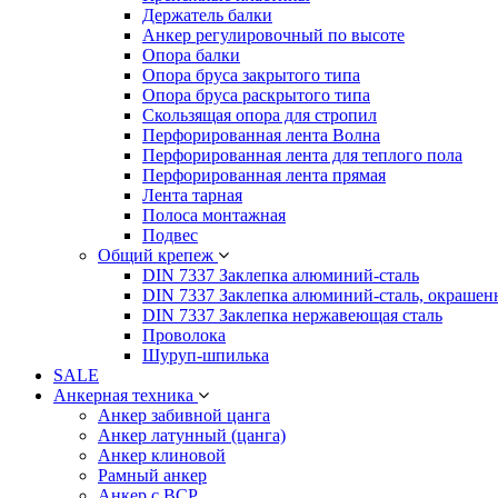
Держатель балки
Анкер регулировочный по высоте
Опора балки
Опора бруса закрытого типа
Опора бруса раскрытого типа
Скользящая опора для стропил
Перфорированная лента Волна
Перфорированная лента для теплого пола
Перфорированная лента прямая
Лента тарная
Полоса монтажная
Подвес
Общий крепеж
DIN 7337 Заклепка алюминий-сталь
DIN 7337 Заклепка алюминий-сталь, окрашен
DIN 7337 Заклепка нержавеющая сталь
Проволока
Шуруп-шпилька
SALE
Анкерная техника
Анкер забивной цанга
Анкер латунный (цанга)
Анкер клиновой
Рамный анкер
Анкер с ВСР