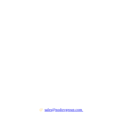
+7 499 130 83 41
@
sales@nodovgroup.com