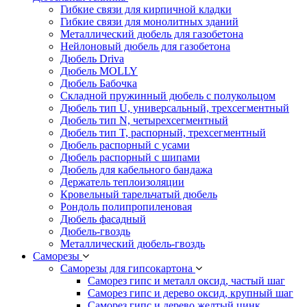
Гибкие связи для кирпичной кладки
Гибкие связи для монолитных зданий
Металлический дюбель для газобетона
Нейлоновый дюбель для газобетона
Дюбель Driva
Дюбель MOLLY
Дюбель Бабочка
Складной пружинный дюбель с полукольцом
Дюбель тип U, универсальный, трехсегментный
Дюбель тип N, четырехсегментный
Дюбель тип T, распорный, трехсегментный
Дюбель распорный с усами
Дюбель распорный с шипами
Дюбель для кабельного бандажа
Держатель теплоизоляции
Кровельный тарельчатый дюбель
Рондоль полипропиленовая
Дюбель фасадный
Дюбель-гвоздь
Металлический дюбель-гвоздь
Саморезы
Саморезы для гипсокартона
Саморез гипс и металл оксид, частый шаг
Саморез гипс и дерево оксид, крупный шаг
Саморез гипс и дерево желтый цинк,