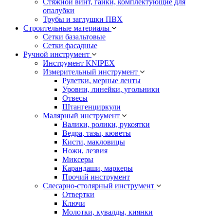
Стяжной винт, гайки, комплектующие для
опалубки
Трубы и заглушки ПВХ
Строительные материалы
Сетки базальтовые
Сетки фасадные
Ручной инструмент
Инструмент KNIPEX
Измерительный инструмент
Рулетки, мерные ленты
Уровни, линейки, угольники
Отвесы
Штангенциркули
Малярный инструмент
Валики, ролики, рукоятки
Ведра, тазы, кюветы
Кисти, макловицы
Ножи, лезвия
Миксеры
Карандаши, маркеры
Прочий инструмент
Слесарно-столярный инструмент
Отвертки
Ключи
Молотки, кувалды, киянки