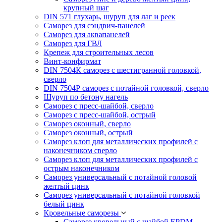
крупный шаг
DIN 571 глухарь, шуруп для лаг и реек
Саморез для сэндвич-панелей
Саморез для аквапанелей
Саморез для ГВЛ
Крепеж для строительных лесов
Винт-конфирмат
DIN 7504К саморез с шестигранной головкой,
сверло
DIN 7504Р саморез с потайной головкой, сверло
Шуруп по бетону нагель
Саморез с пресс-шайбой, сверло
Саморез с пресс-шайбой, острый
Саморез оконный, сверло
Саморез оконный, острый
Саморез клоп для металлических профилей с
наконечником сверло
Саморез клоп для металлических профилей с
острым наконечником
Саморез универсальный с потайной головой
желтый цинк
Саморез универсальный с потайной головкой
белый цинк
Кровельные саморезы
Саморез кровельный с шайбой EPDM,