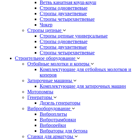
Ветвь канатная коуш-коуш
Стропы одноветвевые
Стропы двухветвевые
Стропы четырехветвевые
Чокер
Стропы цепные
Стропы цепные универсальные
Стропы одноветвевые
Стропы двухветвевые
Стропы четырехветвевые
Строительное оборудование
Отбойные молотки и коперы
Комплектующие для отбойных молотков и
коперов
Затирочные машины
Комплектующие для затирочных машин
Мотопомпы
Генераторы
Дизель генераторы
Виброоборудование
Виброплиты
Вибротрамбовки
Виброрейки
Вибраторы для бетона
Станки для арматуры