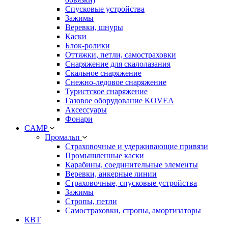
Спусковые устройства
Зажимы
Веревки, шнуры
Каски
Блок-ролики
Оттяжки, петли, самостраховки
Снаряжение для скалолазания
Скальное снаряжение
Снежно-ледовое снаряжение
Туристское снаряжение
Газовое оборудование KOVEA
Аксессуары
Фонари
CAMP
Промальп
Страховочные и удерживающие привязи
Промышленные каски
Карабины, соединительные элементы
Веревки, анкерные линии
Страховочные, спусковые устройства
Зажимы
Стропы, петли
Самостраховки, стропы, амортизаторы
КВТ