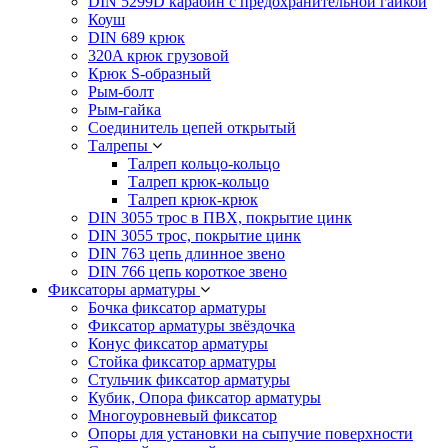
DIN 5299D карабин с предохранительной гайкой
Коуш
DIN 689 крюк
320A крюк грузовой
Крюк S-образный
Рым-болт
Рым-гайка
Соединитель цепей открытый
Талрепы
Талреп кольцо-кольцо
Талреп крюк-кольцо
Талреп крюк-крюк
DIN 3055 трос в ПВХ, покрытие цинк
DIN 3055 трос, покрытие цинк
DIN 763 цепь длинное звено
DIN 766 цепь короткое звено
Фиксаторы арматуры
Бочка фиксатор арматуры
Фиксатор арматуры звёздочка
Конус фиксатор арматуры
Стойка фиксатор арматуры
Стульчик фиксатор арматуры
Кубик, Опора фиксатор арматуры
Многоуровневый фиксатор
Опоры для установки на сыпучие поверхности