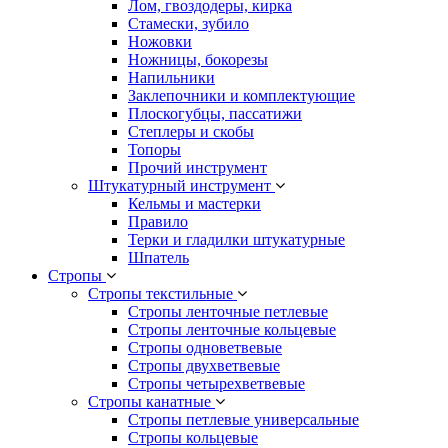
Лом, гвоздодеры, кирка
Стамески, зубило
Ножовки
Ножницы, бокорезы
Напильники
Заклепочники и комплектующие
Плоскогубцы, пассатижи
Степлеры и скобы
Топоры
Прочий инструмент
Штукатурный инструмент
Кельмы и мастерки
Правило
Терки и гладилки штукатурные
Шпатель
Стропы
Стропы текстильные
Стропы ленточные петлевые
Стропы ленточные кольцевые
Стропы одноветвевые
Стропы двухветвевые
Стропы четырехветвевые
Стропы канатные
Стропы петлевые универсальные
Стропы кольцевые