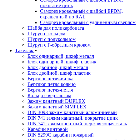
покрытие цинк
Саморез кровельный с шайбой EPDM,
окрашенный по RAL
Саморез кровельный с удлиненным сверлом
Шайба для поликарбоната
Шуруп с кольцом
Шуруп с полукольцом
Шуруп с Г-образным крюком
Такелаж
Блок одинарный, шкиф металл
Блок одинарный, шкиф пластик
Блок двойной, шкиф металл
Блок двойной, шкиф пластик
Вертлюг петля-вилка
Вертлюг петля-кольцо
Вертлюг петля-петля
Кольцо с вертлюгом
Зажим канатный DUPLEX
Зажим канатный SIMPLEX
DIN 3093 зажим канатный алюминиевый
DIN 741 зажим канатный, покрытие цинк
DIN 741 зажим канатный, нержавеющая сталь
Карабин винтовой
DIN 5299C карабин пожарный