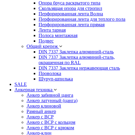
Опора бруса раскрытого типа
Скользящая опора для стропил
Перфорированная лента Волна
Перфорированная лента для теплого пола
Перфорированная лента прямая
Лента тарная
Полоса монтажная
Подвес
Общий крепеж
DIN 7337 Заклепка алюминий-сталь
DIN 7337 Заклепка алюминий-сталь,
окрашенная по RAL
DIN 7337 Заклепка нержавеющая сталь
Проволока
Шуруп-шпилька
SALE
Анкерная техника
Анкер забивной цанга
Анкер латунный (цанга)
Анкер клиновой
Рамный анкер
Анкер с ВСР
Анкер с ВСР с кольцом
Анкер с ВСР с крюком
Анкер-клин