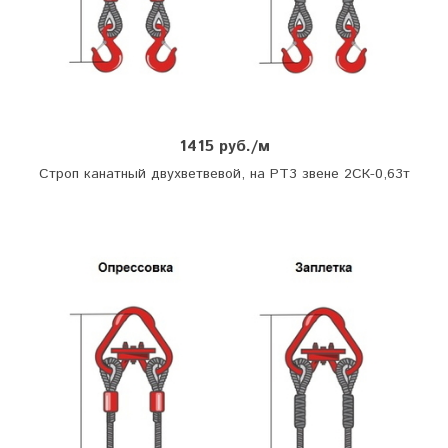
1415 руб./м
Строп канатный двухветвевой, на РТ3 звене 2СК-0,63т