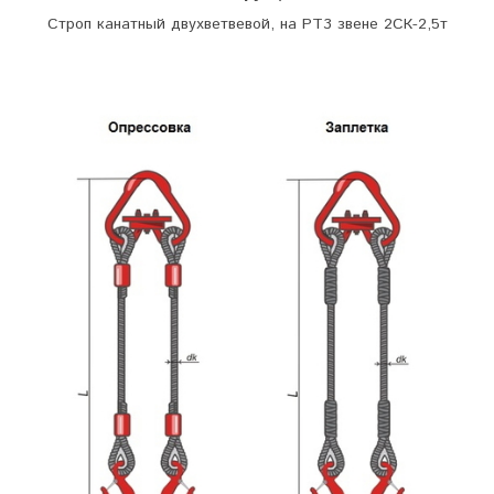
Строп канатный двухветвевой, на РТ3 звене 2СК-2,5т