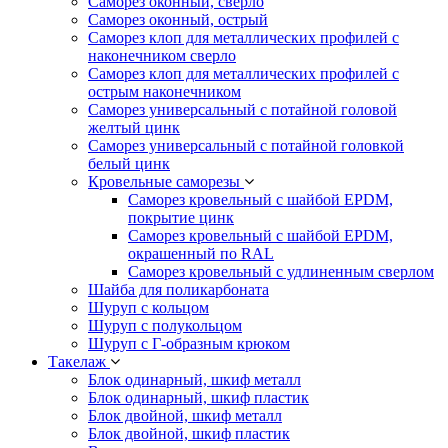
Саморез оконный, сверло
Саморез оконный, острый
Саморез клоп для металлических профилей с
наконечником сверло
Саморез клоп для металлических профилей с
острым наконечником
Саморез универсальный с потайной головой
желтый цинк
Саморез универсальный с потайной головкой
белый цинк
Кровельные саморезы
Саморез кровельный с шайбой EPDM,
покрытие цинк
Саморез кровельный с шайбой EPDM,
окрашенный по RAL
Саморез кровельный с удлиненным сверлом
Шайба для поликарбоната
Шуруп с кольцом
Шуруп с полукольцом
Шуруп с Г-образным крюком
Такелаж
Блок одинарный, шкиф металл
Блок одинарный, шкиф пластик
Блок двойной, шкиф металл
Блок двойной, шкиф пластик