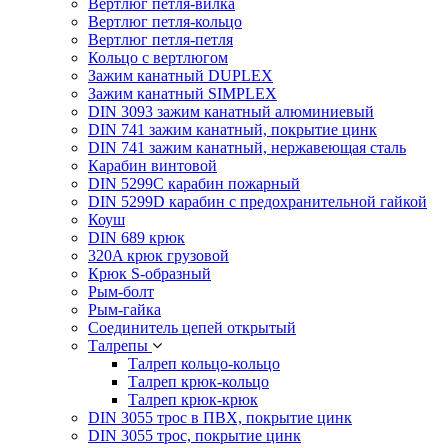
Вертлюг петля-вилка
Вертлюг петля-кольцо
Вертлюг петля-петля
Кольцо с вертлюгом
Зажим канатный DUPLEX
Зажим канатный SIMPLEX
DIN 3093 зажим канатный алюминиевый
DIN 741 зажим канатный, покрытие цинк
DIN 741 зажим канатный, нержавеющая сталь
Карабин винтовой
DIN 5299C карабин пожарный
DIN 5299D карабин с предохранительной гайкой
Коуш
DIN 689 крюк
320A крюк грузовой
Крюк S-образный
Рым-болт
Рым-гайка
Соединитель цепей открытый
Талрепы
Талреп кольцо-кольцо
Талреп крюк-кольцо
Талреп крюк-крюк
DIN 3055 трос в ПВХ, покрытие цинк
DIN 3055 трос, покрытие цинк