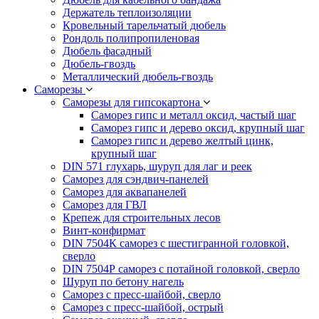
Держатель теплоизоляции
Кровельный тарельчатый дюбель
Рондоль полипропиленовая
Дюбель фасадный
Дюбель-гвоздь
Металлический дюбель-гвоздь
Саморезы
Саморезы для гипсокартона
Саморез гипс и металл оксид, частый шаг
Саморез гипс и дерево оксид, крупный шаг
Саморез гипс и дерево желтый цинк,
крупный шаг
DIN 571 глухарь, шуруп для лаг и реек
Саморез для сэндвич-панелей
Саморез для аквапанелей
Саморез для ГВЛ
Крепеж для строительных лесов
Винт-конфирмат
DIN 7504К саморез с шестигранной головкой,
сверло
DIN 7504Р саморез с потайной головкой, сверло
Шуруп по бетону нагель
Саморез с пресс-шайбой, сверло
Саморез с пресс-шайбой, острый