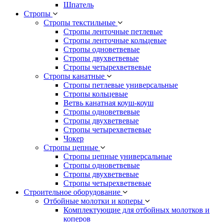
Шпатель
Стропы
Стропы текстильные
Стропы ленточные петлевые
Стропы ленточные кольцевые
Стропы одноветвевые
Стропы двухветвевые
Стропы четырехветвевые
Стропы канатные
Стропы петлевые универсальные
Стропы кольцевые
Ветвь канатная коуш-коуш
Стропы одноветвевые
Стропы двухветвевые
Стропы четырехветвевые
Чокер
Стропы цепные
Стропы цепные универсальные
Стропы одноветвевые
Стропы двухветвевые
Стропы четырехветвевые
Строительное оборудование
Отбойные молотки и коперы
Комплектующие для отбойных молотков и
коперов