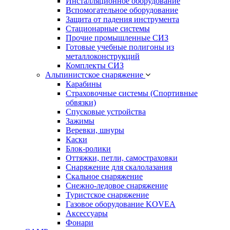
Инсталляционное оборудование
Вспомогательное оборудование
Защита от падения инструмента
Стационарные системы
Прочие промышленные СИЗ
Готовые учебные полигоны из
металлоконструкций
Комплекты СИЗ
Альпинистское снаряжение
Карабины
Страховочные системы (Спортивные
обвязки)
Спусковые устройства
Зажимы
Веревки, шнуры
Каски
Блок-ролики
Оттяжки, петли, самостраховки
Снаряжение для скалолазания
Скальное снаряжение
Снежно-ледовое снаряжение
Туристское снаряжение
Газовое оборудование KOVEA
Аксессуары
Фонари