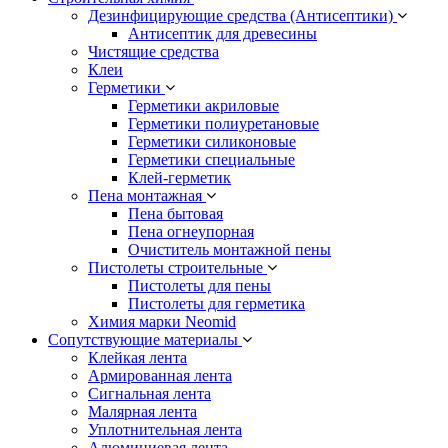
Дезинфицирующие средства (Антисептики)
Антисептик для древесины
Чистящие средства
Клеи
Герметики
Герметики акриловые
Герметики полиуретановые
Герметики силиконовые
Герметики специальные
Клей-герметик
Пена монтажная
Пена бытовая
Пена огнеупорная
Очиститель монтажной пены
Пистолеты строительные
Пистолеты для пены
Пистолеты для герметика
Химия марки Neomid
Сопутствующие материалы
Клейкая лента
Армированная лента
Сигнальная лента
Малярная лента
Уплотнительная лента
Алюминиевая лента