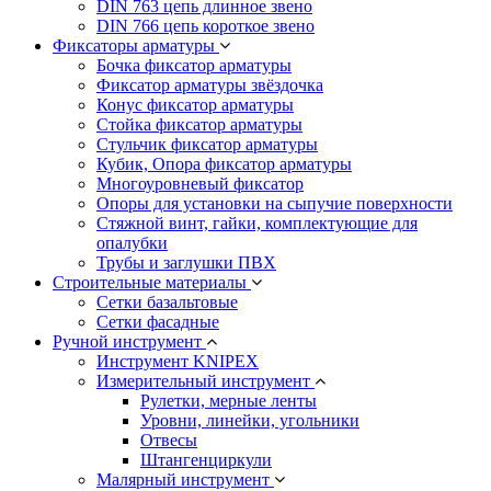
DIN 763 цепь длинное звено
DIN 766 цепь короткое звено
Фиксаторы арматуры
Бочка фиксатор арматуры
Фиксатор арматуры звёздочка
Конус фиксатор арматуры
Стойка фиксатор арматуры
Стульчик фиксатор арматуры
Кубик, Опора фиксатор арматуры
Многоуровневый фиксатор
Опоры для установки на сыпучие поверхности
Стяжной винт, гайки, комплектующие для
опалубки
Трубы и заглушки ПВХ
Строительные материалы
Сетки базальтовые
Сетки фасадные
Ручной инструмент
Инструмент KNIPEX
Измерительный инструмент
Рулетки, мерные ленты
Уровни, линейки, угольники
Отвесы
Штангенциркули
Малярный инструмент