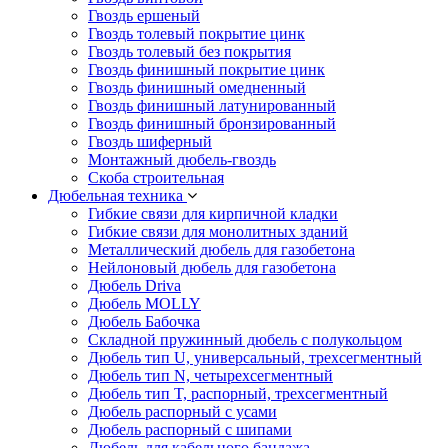
Гвоздь ершеный
Гвоздь толевый покрытие цинк
Гвоздь толевый без покрытия
Гвоздь финишный покрытие цинк
Гвоздь финишный омедненный
Гвоздь финишный латунированный
Гвоздь финишный бронзированный
Гвоздь шиферный
Монтажный дюбель-гвоздь
Скоба строительная
Дюбельная техника
Гибкие связи для кирпичной кладки
Гибкие связи для монолитных зданий
Металлический дюбель для газобетона
Нейлоновый дюбель для газобетона
Дюбель Driva
Дюбель MOLLY
Дюбель Бабочка
Складной пружинный дюбель с полукольцом
Дюбель тип U, универсальный, трехсегментный
Дюбель тип N, четырехсегментный
Дюбель тип T, распорный, трехсегментный
Дюбель распорный с усами
Дюбель распорный с шипами
Дюбель для кабельного бандажа