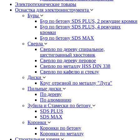
Электротехнические товары
Оснастка для электроинструмента
Буры
Бур по бетону SDS PLUS, 2 режущие кромки
Бур по бетону SDS PLUS, 4 режущих
кромки
Бур по бетону SDS MAX
Сверла
Сверло по дереву спиральное,
шестигранный хвостовик
Сверло по дереву перовое
Сверло по металлу HSS DIN 338
Сверло по кафелю и стеклу
Диски
Круг отрезной по металлу "Луга"
Пильные диски
По дереву
По алюминию
Зубила и Стамески по бетону
SDS PLUS
SDS MAX
Коронки
Коронки по бетону
Коронки по металлу
Строительная химия