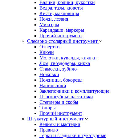
Валики, ролики, рукоятки
Ведра, тазы, кюветы
Кисти, макловицы
Ножи, лезвия
Миксеры
Карандаши, маркеры
Прочий инструмент
Слесарно-столярный инструмент
Отвертки
Ключи
Молотки, кувалды, киянки
Лом, гвоздодеры, кирка
Стамески, зубило
Ножовки
Ножницы, бокорезы
Напильники
Заклепочники и комплектующие
Плоскогубцы, пассатижи
Степлеры и скобы
Топоры
Прочий инструмент
Штукатурный инструмент
Кельмы и мастерки
Правило
Терки и гладилки штукатурные