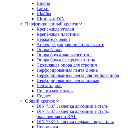
Винты
Гайки
Шайбы
Шпильки DIN
Перфорированный крепеж
Крепёжные уголки
Крепёжные пластины
Держатель балки
Анкер регулировочный по высоте
Опора балки
Опора бруса закрытого типа
Опора бруса раскрытого типа
Скользящая опора для стропил
Перфорированная лента Волна
Перфорированная лента для теплого пола
Перфорированная лента прямая
Лента тарная
Полоса монтажная
Подвес
Общий крепеж
DIN 7337 Заклепка алюминий-сталь
DIN 7337 Заклепка алюминий-сталь,
окрашенная по RAL
DIN 7337 Заклепка нержавеющая сталь
Проволока