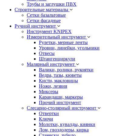
Трубы и заглушки ПВХ
Строительные материалы
Сетки базальтовые
Сетки фасадные
Ручной инструмент
Инструмент KNIPEX
Измерительный инструмент
Рулетки, мерные ленты
Уровни, линейки, угольники
Отвесы
Штангенциркули
Малярный инструмент
Валики, ролики, рукоятки
Ведра, тазы, кюветы
Кисти, макловицы
Ножи, лезвия
Миксеры
Карандаши, маркеры
Прочий инструмент
Слесарно-столярный инструмент
Отвертки
Ключи
Молотки, кувалды, киянки
Лом, гвоздодеры, кирка
Стамески, зубило