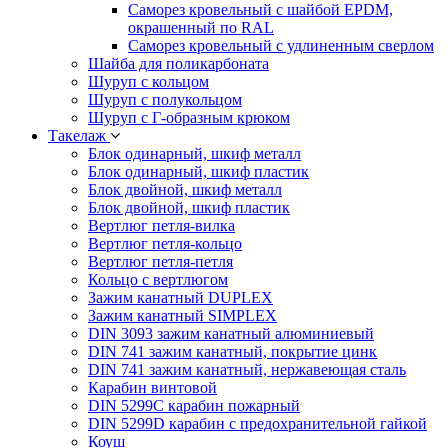
Саморез кровельный с шайбой EPDM,
окрашенный по RAL
Саморез кровельный с удлиненным сверлом
Шайба для поликарбоната
Шуруп с кольцом
Шуруп с полукольцом
Шуруп с Г-образным крюком
Такелаж
Блок одинарный, шкиф металл
Блок одинарный, шкиф пластик
Блок двойной, шкиф металл
Блок двойной, шкиф пластик
Вертлюг петля-вилка
Вертлюг петля-кольцо
Вертлюг петля-петля
Кольцо с вертлюгом
Зажим канатный DUPLEX
Зажим канатный SIMPLEX
DIN 3093 зажим канатный алюминиевый
DIN 741 зажим канатный, покрытие цинк
DIN 741 зажим канатный, нержавеющая сталь
Карабин винтовой
DIN 5299C карабин пожарный
DIN 5299D карабин с предохранительной гайкой
Коуш