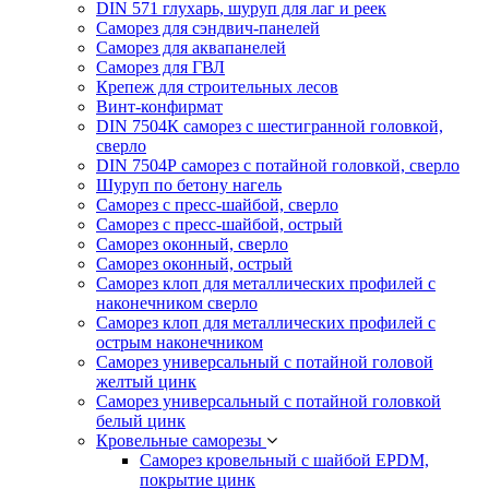
DIN 571 глухарь, шуруп для лаг и реек
Саморез для сэндвич-панелей
Саморез для аквапанелей
Саморез для ГВЛ
Крепеж для строительных лесов
Винт-конфирмат
DIN 7504К саморез с шестигранной головкой,
сверло
DIN 7504Р саморез с потайной головкой, сверло
Шуруп по бетону нагель
Саморез с пресс-шайбой, сверло
Саморез с пресс-шайбой, острый
Саморез оконный, сверло
Саморез оконный, острый
Саморез клоп для металлических профилей с
наконечником сверло
Саморез клоп для металлических профилей с
острым наконечником
Саморез универсальный с потайной головой
желтый цинк
Саморез универсальный с потайной головкой
белый цинк
Кровельные саморезы
Саморез кровельный с шайбой EPDM,
покрытие цинк