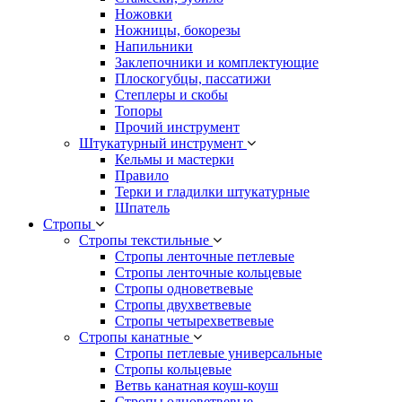
Ножовки
Ножницы, бокорезы
Напильники
Заклепочники и комплектующие
Плоскогубцы, пассатижи
Степлеры и скобы
Топоры
Прочий инструмент
Штукатурный инструмент
Кельмы и мастерки
Правило
Терки и гладилки штукатурные
Шпатель
Стропы
Стропы текстильные
Стропы ленточные петлевые
Стропы ленточные кольцевые
Стропы одноветвевые
Стропы двухветвевые
Стропы четырехветвевые
Стропы канатные
Стропы петлевые универсальные
Стропы кольцевые
Ветвь канатная коуш-коуш
Стропы одноветвевые