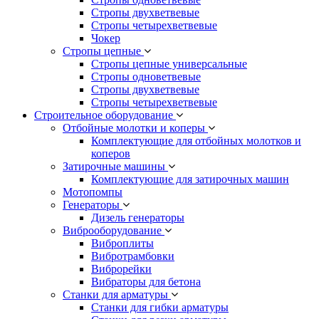
Стропы двухветвевые
Стропы четырехветвевые
Чокер
Стропы цепные
Стропы цепные универсальные
Стропы одноветвевые
Стропы двухветвевые
Стропы четырехветвевые
Строительное оборудование
Отбойные молотки и коперы
Комплектующие для отбойных молотков и
коперов
Затирочные машины
Комплектующие для затирочных машин
Мотопомпы
Генераторы
Дизель генераторы
Виброоборудование
Виброплиты
Вибротрамбовки
Виброрейки
Вибраторы для бетона
Станки для арматуры
Станки для гибки арматуры