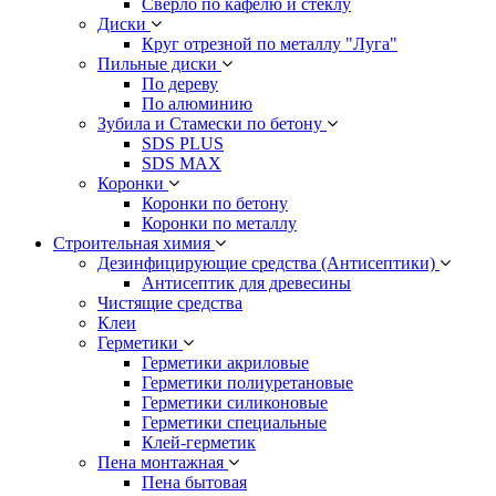
Сверло по кафелю и стеклу
Диски
Круг отрезной по металлу "Луга"
Пильные диски
По дереву
По алюминию
Зубила и Стамески по бетону
SDS PLUS
SDS MAX
Коронки
Коронки по бетону
Коронки по металлу
Строительная химия
Дезинфицирующие средства (Антисептики)
Антисептик для древесины
Чистящие средства
Клеи
Герметики
Герметики акриловые
Герметики полиуретановые
Герметики силиконовые
Герметики специальные
Клей-герметик
Пена монтажная
Пена бытовая