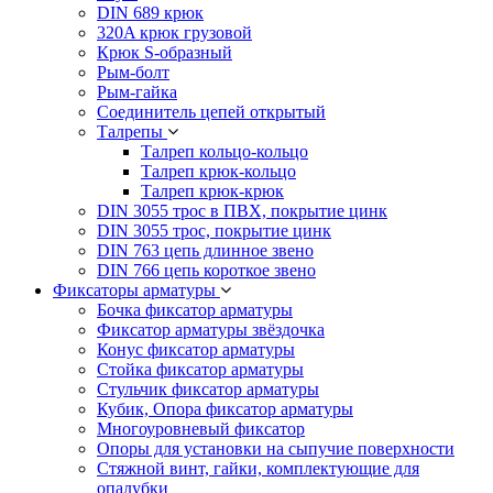
DIN 689 крюк
320A крюк грузовой
Крюк S-образный
Рым-болт
Рым-гайка
Соединитель цепей открытый
Талрепы
Талреп кольцо-кольцо
Талреп крюк-кольцо
Талреп крюк-крюк
DIN 3055 трос в ПВХ, покрытие цинк
DIN 3055 трос, покрытие цинк
DIN 763 цепь длинное звено
DIN 766 цепь короткое звено
Фиксаторы арматуры
Бочка фиксатор арматуры
Фиксатор арматуры звёздочка
Конус фиксатор арматуры
Стойка фиксатор арматуры
Стульчик фиксатор арматуры
Кубик, Опора фиксатор арматуры
Многоуровневый фиксатор
Опоры для установки на сыпучие поверхности
Стяжной винт, гайки, комплектующие для
опалубки