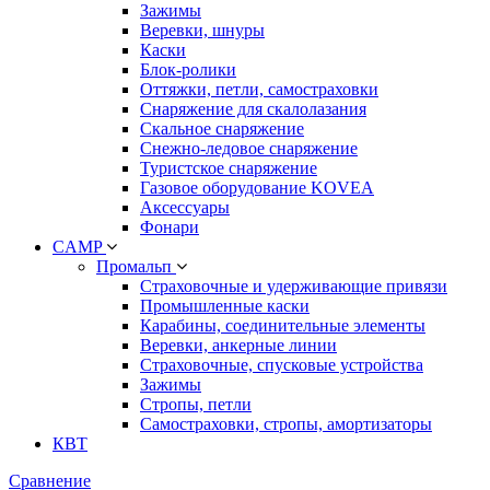
Зажимы
Веревки, шнуры
Каски
Блок-ролики
Оттяжки, петли, самостраховки
Снаряжение для скалолазания
Скальное снаряжение
Снежно-ледовое снаряжение
Туристское снаряжение
Газовое оборудование KOVEA
Аксессуары
Фонари
CAMP
Промальп
Страховочные и удерживающие привязи
Промышленные каски
Карабины, соединительные элементы
Веревки, анкерные линии
Страховочные, спусковые устройства
Зажимы
Стропы, петли
Самостраховки, стропы, амортизаторы
КВТ
Сравнение