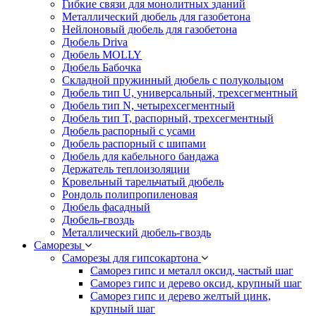
Гибкие связи для монолитных зданий
Металлический дюбель для газобетона
Нейлоновый дюбель для газобетона
Дюбель Driva
Дюбель MOLLY
Дюбель Бабочка
Складной пружинный дюбель с полукольцом
Дюбель тип U, универсальный, трехсегментный
Дюбель тип N, четырехсегментный
Дюбель тип T, распорный, трехсегментный
Дюбель распорный с усами
Дюбель распорный с шипами
Дюбель для кабельного бандажа
Держатель теплоизоляции
Кровельный тарельчатый дюбель
Рондоль полипропиленовая
Дюбель фасадный
Дюбель-гвоздь
Металлический дюбель-гвоздь
Саморезы
Саморезы для гипсокартона
Саморез гипс и металл оксид, частый шаг
Саморез гипс и дерево оксид, крупный шаг
Саморез гипс и дерево желтый цинк,
крупный шаг