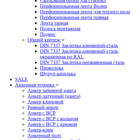
Скользящая опора для стропил
Перфорированная лента Волна
Перфорированная лента для теплого пола
Перфорированная лента прямая
Лента тарная
Полоса монтажная
Подвес
Общий крепеж
DIN 7337 Заклепка алюминий-сталь
DIN 7337 Заклепка алюминий-сталь,
окрашенная по RAL
DIN 7337 Заклепка нержавеющая сталь
Проволока
Шуруп-шпилька
SALE
Анкерная техника
Анкер забивной цанга
Анкер латунный (цанга)
Анкер клиновой
Рамный анкер
Анкер с ВСР
Анкер с ВСР с кольцом
Анкер с ВСР с крюком
Анкер-клин
Анкерный болт