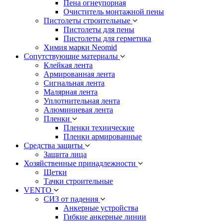
Пена огнеупорная
Очиститель монтажной пены
Пистолеты строительные
Пистолеты для пены
Пистолеты для герметика
Химия марки Neomid
Сопутствующие материалы
Клейкая лента
Армированная лента
Сигнальная лента
Малярная лента
Уплотнительная лента
Алюминиевая лента
Пленки
Пленки технические
Пленки армированные
Средства защиты
Защита лица
Хозяйственные принадлежности
Щетки
Тачки строительные
VENTO
СИЗ от падения
Анкерные устройства
Гибкие анкерные линии