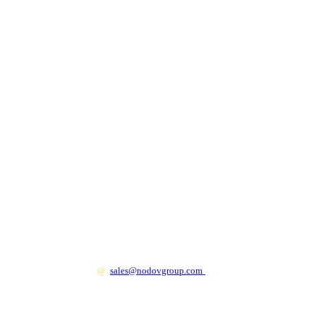
+7 499 130 83 41
@
sales@nodovgroup.com