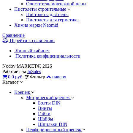
Очиститель монтажной пены
Пистолеты строительные
Пистолеты для пены
Пистолеты для герметика
Химия марки Neomid
Сравнение
Перейти к сравнению
Личный кабинет
Политика конфиденциальности
Nodov MARKET
2026
Работает на
InSales
0
0 руб.
Фильтр
наверх
Каталог
Крепеж
Метрический крепеж
Болты DIN
Винты
Гайки
Шайбы
Шпильки DIN
Перфорированный крепеж