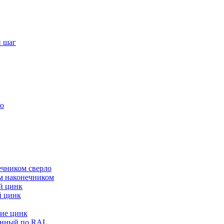
й шаг
ло
ечником сверло
ым наконечником
й цинк
й цинк
ие цинк
енный по RAL