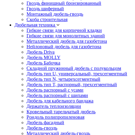
Гвоздь финишный бронзированный
Гвоздь шиферный
Монтажный дюбель-гвоздь
Скоба строительная
Дюбельная техника
Гибкие связи для кирпичной кладки
Гибкие связи для монолитных зданий
Металлический дюбель для газобетона
Нейлоновый дюбель для газобетона
Дюбель Driva
Дюбель MOLLY
Дюбель Бабочка
Складной пружинный дюбель с полукольцом
Дюбель тип U, универсальный, трехсегментный
Дюбель тип N, четырехсегментный
Дюбель тип T, распорный, трехсегментный
Дюбель распорный с усами
Дюбель распорный с шипами
Дюбель для кабельного бандажа
Держатель теплоизоляции
Кровельный тарельчатый дюбель
Рондоль полипропиленовая
Дюбель фасадный
Дюбель-гвоздь
Металлический дюбель-гвоздь