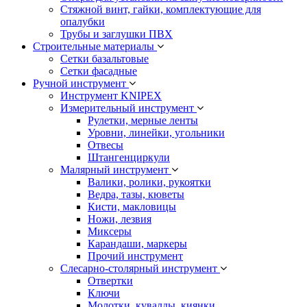
Стяжной винт, гайки, комплектующие для
опалубки
Трубы и заглушки ПВХ
Строительные материалы
Сетки базальтовые
Сетки фасадные
Ручной инструмент
Инструмент KNIPEX
Измерительный инструмент
Рулетки, мерные ленты
Уровни, линейки, угольники
Отвесы
Штангенциркули
Малярный инструмент
Валики, ролики, рукоятки
Ведра, тазы, кюветы
Кисти, макловицы
Ножи, лезвия
Миксеры
Карандаши, маркеры
Прочий инструмент
Слесарно-столярный инструмент
Отвертки
Ключи
Молотки, кувалды, киянки