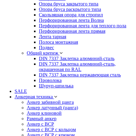
Опора бруса закрытого типа
Опора бруса раскрытого типа
Скользящая опора для стропил
Перфорированная лента Волна
Перфорированная лента для теплого пола
Перфорированная лента прямая
Лента тарная
Полоса монтажная
Подвес
Общий крепеж
DIN 7337 Заклепка алюминий-сталь
DIN 7337 Заклепка алюминий-сталь,
окрашенная по RAL
DIN 7337 Заклепка нержавеющая сталь
Проволока
Шуруп-шпилька
SALE
Анкерная техника
Анкер забивной цанга
Анкер латунный (цанга)
Анкер клиновой
Рамный анкер
Анкер с ВСР
Анкер с ВСР с кольцом
Анкер с ВСР с крюком