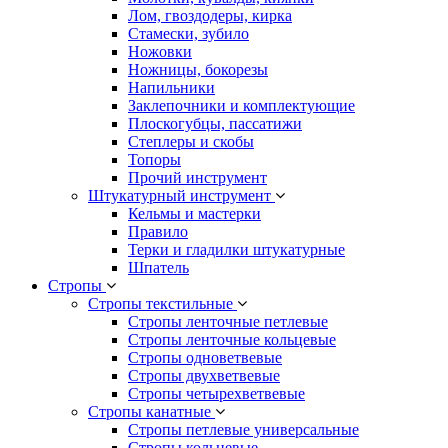
Лом, гвоздодеры, кирка
Стамески, зубило
Ножовки
Ножницы, бокорезы
Напильники
Заклепочники и комплектующие
Плоскогубцы, пассатижи
Степлеры и скобы
Топоры
Прочий инструмент
Штукатурный инструмент
Кельмы и мастерки
Правило
Терки и гладилки штукатурные
Шпатель
Стропы
Стропы текстильные
Стропы ленточные петлевые
Стропы ленточные кольцевые
Стропы одноветвевые
Стропы двухветвевые
Стропы четырехветвевые
Стропы канатные
Стропы петлевые универсальные
Стропы кольцевые