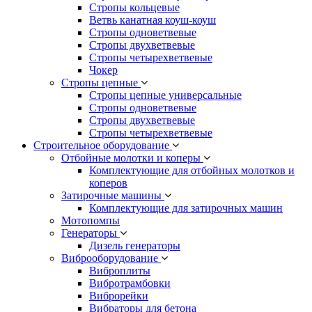
Стропы кольцевые
Ветвь канатная коуш-коуш
Стропы одноветвевые
Стропы двухветвевые
Стропы четырехветвевые
Чокер
Стропы цепные
Стропы цепные универсальные
Стропы одноветвевые
Стропы двухветвевые
Стропы четырехветвевые
Строительное оборудование
Отбойные молотки и коперы
Комплектующие для отбойных молотков и
коперов
Затирочные машины
Комплектующие для затирочных машин
Мотопомпы
Генераторы
Дизель генераторы
Виброоборудование
Виброплиты
Вибротрамбовки
Виброрейки
Вибраторы для бетона