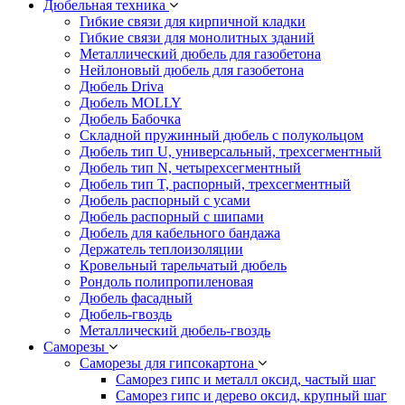
Дюбельная техника
Гибкие связи для кирпичной кладки
Гибкие связи для монолитных зданий
Металлический дюбель для газобетона
Нейлоновый дюбель для газобетона
Дюбель Driva
Дюбель MOLLY
Дюбель Бабочка
Складной пружинный дюбель с полукольцом
Дюбель тип U, универсальный, трехсегментный
Дюбель тип N, четырехсегментный
Дюбель тип T, распорный, трехсегментный
Дюбель распорный с усами
Дюбель распорный с шипами
Дюбель для кабельного бандажа
Держатель теплоизоляции
Кровельный тарельчатый дюбель
Рондоль полипропиленовая
Дюбель фасадный
Дюбель-гвоздь
Металлический дюбель-гвоздь
Саморезы
Саморезы для гипсокартона
Саморез гипс и металл оксид, частый шаг
Саморез гипс и дерево оксид, крупный шаг