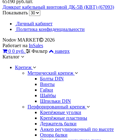
65190 руб./шт.
Домкрат кабельный винтовой ДК-5В (КВТ) (67093)
Показывать
Личный кабинет
Политика конфиденциальности
Nodov MARKET
2026
Работает на
InSales
0
0 руб.
Фильтр
наверх
Каталог
Крепеж
Метрический крепеж
Болты DIN
Винты
Гайки
Шайбы
Шпильки DIN
Перфорированный крепеж
Крепёжные уголки
Крепёжные пластины
Держатель балки
Анкер регулировочный по высоте
Опора балки