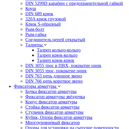
DIN 5299D карабин с предохранительной гайкой
Коуш
DIN 689 крюк
320A крюк грузовой
Крюк S-образный
Рым-болт
Рым-гайка
Соединитель цепей открытый
Талрепы
Талреп кольцо-кольцо
Талреп крюк-кольцо
Талреп крюк-крюк
DIN 3055 трос в ПВХ, покрытие цинк
DIN 3055 трос, покрытие цинк
DIN 763 цепь длинное звено
DIN 766 цепь короткое звено
Фиксаторы арматуры
Бочка фиксатор арматуры
Фиксатор арматуры звёздочка
Конус фиксатор арматуры
Стойка фиксатор арматуры
Стульчик фиксатор арматуры
Кубик, Опора фиксатор арматуры
Многоуровневый фиксатор
Опоры для установки на сыпучие поверхности