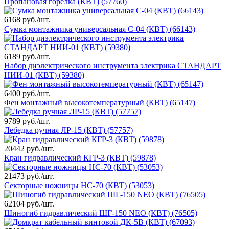
Пропановая горелка (КВТ) (57760)
6168 руб./шт.
Сумка монтажника универсальная С-04 (КВТ) (66143)
6189 руб./шт.
Набор диэлектрического инструмента электрика СТАНДАРТ
НИИ-01 (КВТ) (59380)
6400 руб./шт.
Фен монтажный высокотемпературный (КВТ) (65147)
9789 руб./шт.
Лебедка ручная ЛР-15 (КВТ) (57757)
20442 руб./шт.
Кран гидравлический КГР-3 (КВТ) (59878)
21473 руб./шт.
Секторные ножницы НС-70 (КВТ) (53053)
62104 руб./шт.
Шиногиб гидравлический ШГ-150 NEO (КВТ) (76505)