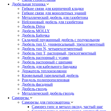
Дюбельная техника
Гибкие связи для кирпичной кладки
Гибкие связи для монолитных зданий
Металлический дюбель для газобетона
Нейлоновый дюбель для газобетона
Дюбель Driva
Дюбель MOLLY
Дюбель Бабочка
Складной пружинный дюбель с полукольцом
Дюбель тип U, универсальный, трехсегментный
Дюбель тип N, четырехсегментный
Дюбель тип T, распорный, трехсегментный
Дюбель распорный с усами
Дюбель распорный с шипами
Дюбель для кабельного бандажа
Держатель теплоизоляции
Кровельный тарельчатый дюбель
Рондоль полипропиленовая
Дюбель фасадный
Дюбель-гвоздь
Металлический дюбель-гвоздь
Саморезы
Саморезы для гипсокартона
Саморез гипс и металл оксид, частый шаг