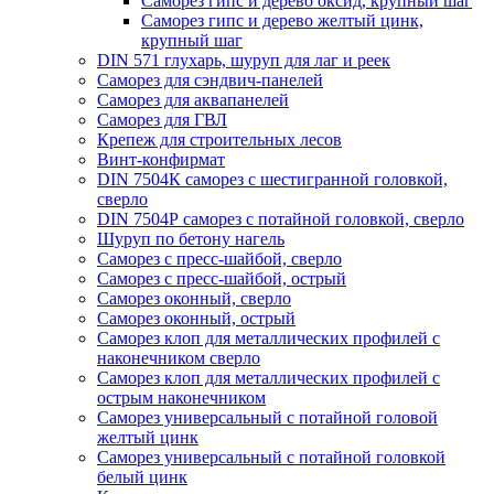
Саморез гипс и дерево оксид, крупный шаг
Саморез гипс и дерево желтый цинк,
крупный шаг
DIN 571 глухарь, шуруп для лаг и реек
Саморез для сэндвич-панелей
Саморез для аквапанелей
Саморез для ГВЛ
Крепеж для строительных лесов
Винт-конфирмат
DIN 7504К саморез с шестигранной головкой,
сверло
DIN 7504Р саморез с потайной головкой, сверло
Шуруп по бетону нагель
Саморез с пресс-шайбой, сверло
Саморез с пресс-шайбой, острый
Саморез оконный, сверло
Саморез оконный, острый
Саморез клоп для металлических профилей с
наконечником сверло
Саморез клоп для металлических профилей с
острым наконечником
Саморез универсальный с потайной головой
желтый цинк
Саморез универсальный с потайной головкой
белый цинк