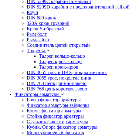
DIN 5299C карабин пожарный
DIN 5299D карабин с предохранительной гайкой
Коуш
DIN 689 крюк
320A крюк грузовой
Крюк S-образный
Рым-болт
Рым-гайка
Соединитель цепей открытый
Талрепы
Талреп кольцо-кольцо
Талреп крюк-кольцо
Талреп крюк-крюк
DIN 3055 трос в ПВХ, покрытие цинк
DIN 3055 трос, покрытие цинк
DIN 763 цепь длинное звено
DIN 766 цепь короткое звено
Фиксаторы арматуры
Бочка фиксатор арматуры
Фиксатор арматуры звёздочка
Конус фиксатор арматуры
Стойка фиксатор арматуры
Стульчик фиксатор арматуры
Кубик, Опора фиксатор арматуры
Многоуровневый фиксатор