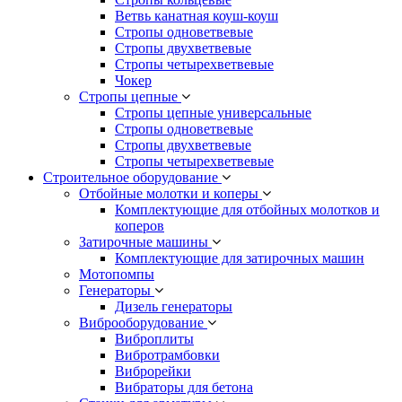
Ветвь канатная коуш-коуш
Стропы одноветвевые
Стропы двухветвевые
Стропы четырехветвевые
Чокер
Стропы цепные
Стропы цепные универсальные
Стропы одноветвевые
Стропы двухветвевые
Стропы четырехветвевые
Строительное оборудование
Отбойные молотки и коперы
Комплектующие для отбойных молотков и
коперов
Затирочные машины
Комплектующие для затирочных машин
Мотопомпы
Генераторы
Дизель генераторы
Виброоборудование
Виброплиты
Вибротрамбовки
Виброрейки
Вибраторы для бетона