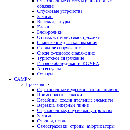
Страховочные системы (Спортивные
обвязки)
Спусковые устройства
Зажимы
Веревки, шнуры
Каски
Блок-ролики
Оттяжки, петли, самостраховки
Снаряжение для скалолазания
Скальное снаряжение
Снежно-ледовое снаряжение
Туристское снаряжение
Газовое оборудование KOVEA
Аксессуары
Фонари
CAMP
Промальп
Страховочные и удерживающие привязи
Промышленные каски
Карабины, соединительные элементы
Веревки, анкерные линии
Страховочные, спусковые устройства
Зажимы
Стропы, петли
Самостраховки, стропы, амортизаторы