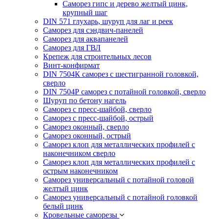
Саморез гипс и дерево желтый цинк,
крупный шаг
DIN 571 глухарь, шуруп для лаг и реек
Саморез для сэндвич-панелей
Саморез для аквапанелей
Саморез для ГВЛ
Крепеж для строительных лесов
Винт-конфирмат
DIN 7504К саморез с шестигранной головкой,
сверло
DIN 7504Р саморез с потайной головкой, сверло
Шуруп по бетону нагель
Саморез с пресс-шайбой, сверло
Саморез с пресс-шайбой, острый
Саморез оконный, сверло
Саморез оконный, острый
Саморез клоп для металлических профилей с
наконечником сверло
Саморез клоп для металлических профилей с
острым наконечником
Саморез универсальный с потайной головой
желтый цинк
Саморез универсальный с потайной головкой
белый цинк
Кровельные саморезы