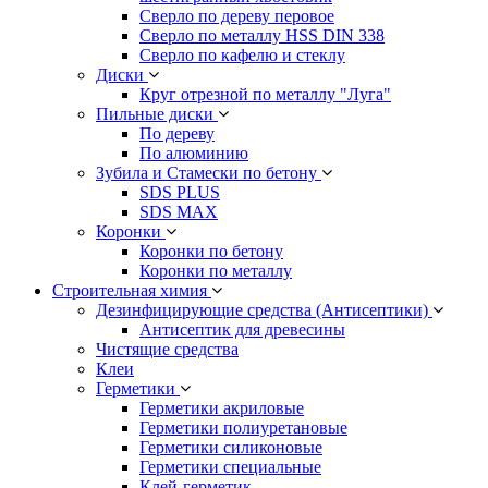
Сверло по дереву перовое
Сверло по металлу HSS DIN 338
Сверло по кафелю и стеклу
Диски
Круг отрезной по металлу "Луга"
Пильные диски
По дереву
По алюминию
Зубила и Стамески по бетону
SDS PLUS
SDS MAX
Коронки
Коронки по бетону
Коронки по металлу
Строительная химия
Дезинфицирующие средства (Антисептики)
Антисептик для древесины
Чистящие средства
Клеи
Герметики
Герметики акриловые
Герметики полиуретановые
Герметики силиконовые
Герметики специальные
Клей-герметик