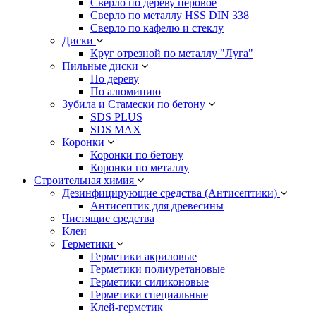
Сверло по дереву перовое
Сверло по металлу HSS DIN 338
Сверло по кафелю и стеклу
Диски
Круг отрезной по металлу "Луга"
Пильные диски
По дереву
По алюминию
Зубила и Стамески по бетону
SDS PLUS
SDS MAX
Коронки
Коронки по бетону
Коронки по металлу
Строительная химия
Дезинфицирующие средства (Антисептики)
Антисептик для древесины
Чистящие средства
Клеи
Герметики
Герметики акриловые
Герметики полиуретановые
Герметики силиконовые
Герметики специальные
Клей-герметик