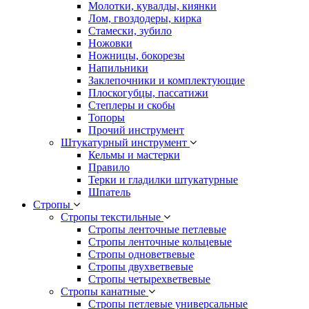
Молотки, кувалды, киянки
Лом, гвоздодеры, кирка
Стамески, зубило
Ножовки
Ножницы, бокорезы
Напильники
Заклепочники и комплектующие
Плоскогубцы, пассатижи
Степлеры и скобы
Топоры
Прочий инструмент
Штукатурный инструмент
Кельмы и мастерки
Правило
Терки и гладилки штукатурные
Шпатель
Стропы
Стропы текстильные
Стропы ленточные петлевые
Стропы ленточные кольцевые
Стропы одноветвевые
Стропы двухветвевые
Стропы четырехветвевые
Стропы канатные
Стропы петлевые универсальные