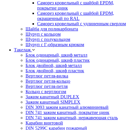
Саморез кровельный с шайбой EPDM,
покрытие цинк
Саморез кровельный с шайбой EPDM,
окрашенный по RAL
Саморез кровельный с удлиненным сверлом
Шайба для поликарбоната
Шуруп с кольцом
Шуруп с полукольцом
Шуруп с Г-образным крюком
Такелаж
Блок одинарный, шкиф металл
Блок одинарный, шкиф пластик
Блок двойной, шкиф металл
Блок двойной, шкиф пластик
Вертлюг петля-вилка
Вертлюг петля-кольцо
Вертлюг петля-петля
Кольцо с вертлюгом
Зажим канатный DUPLEX
Зажим канатный SIMPLEX
DIN 3093 зажим канатный алюминиевый
DIN 741 зажим канатный, покрытие цинк
DIN 741 зажим канатный, нержавеющая сталь
Карабин винтовой
DIN 5299C карабин пожарный