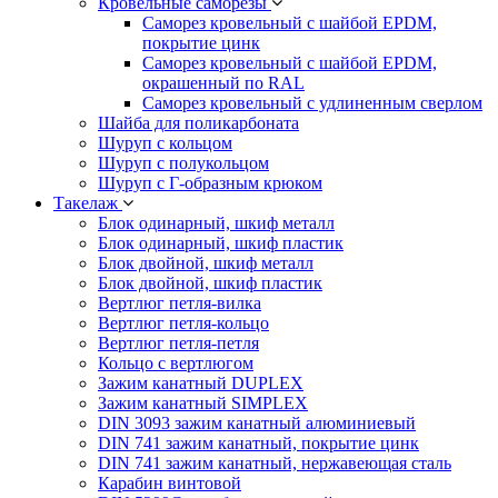
Кровельные саморезы
Саморез кровельный с шайбой EPDM,
покрытие цинк
Саморез кровельный с шайбой EPDM,
окрашенный по RAL
Саморез кровельный с удлиненным сверлом
Шайба для поликарбоната
Шуруп с кольцом
Шуруп с полукольцом
Шуруп с Г-образным крюком
Такелаж
Блок одинарный, шкиф металл
Блок одинарный, шкиф пластик
Блок двойной, шкиф металл
Блок двойной, шкиф пластик
Вертлюг петля-вилка
Вертлюг петля-кольцо
Вертлюг петля-петля
Кольцо с вертлюгом
Зажим канатный DUPLEX
Зажим канатный SIMPLEX
DIN 3093 зажим канатный алюминиевый
DIN 741 зажим канатный, покрытие цинк
DIN 741 зажим канатный, нержавеющая сталь
Карабин винтовой