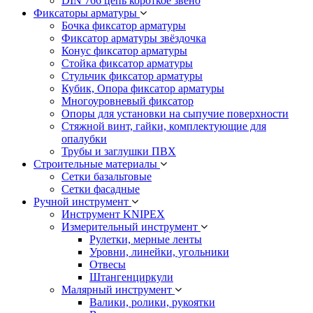
DIN 766 цепь короткое звено
Фиксаторы арматуры
Бочка фиксатор арматуры
Фиксатор арматуры звёздочка
Конус фиксатор арматуры
Стойка фиксатор арматуры
Стульчик фиксатор арматуры
Кубик, Опора фиксатор арматуры
Многоуровневый фиксатор
Опоры для установки на сыпучие поверхности
Стяжной винт, гайки, комплектующие для
опалубки
Трубы и заглушки ПВХ
Строительные материалы
Сетки базальтовые
Сетки фасадные
Ручной инструмент
Инструмент KNIPEX
Измерительный инструмент
Рулетки, мерные ленты
Уровни, линейки, угольники
Отвесы
Штангенциркули
Малярный инструмент
Валики, ролики, рукоятки