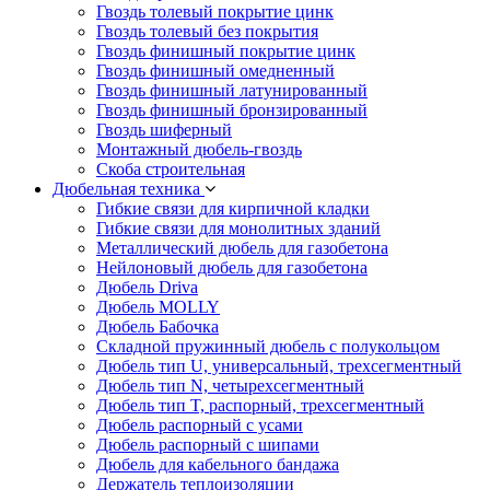
Гвоздь толевый покрытие цинк
Гвоздь толевый без покрытия
Гвоздь финишный покрытие цинк
Гвоздь финишный омедненный
Гвоздь финишный латунированный
Гвоздь финишный бронзированный
Гвоздь шиферный
Монтажный дюбель-гвоздь
Скоба строительная
Дюбельная техника
Гибкие связи для кирпичной кладки
Гибкие связи для монолитных зданий
Металлический дюбель для газобетона
Нейлоновый дюбель для газобетона
Дюбель Driva
Дюбель MOLLY
Дюбель Бабочка
Складной пружинный дюбель с полукольцом
Дюбель тип U, универсальный, трехсегментный
Дюбель тип N, четырехсегментный
Дюбель тип T, распорный, трехсегментный
Дюбель распорный с усами
Дюбель распорный с шипами
Дюбель для кабельного бандажа
Держатель теплоизоляции