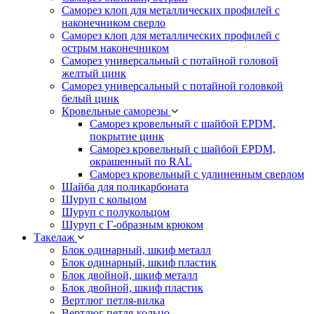
Саморез клоп для металлических профилей с
наконечником сверло
Саморез клоп для металлических профилей с
острым наконечником
Саморез универсальный с потайной головой
желтый цинк
Саморез универсальный с потайной головкой
белый цинк
Кровельные саморезы
Саморез кровельный с шайбой EPDM,
покрытие цинк
Саморез кровельный с шайбой EPDM,
окрашенный по RAL
Саморез кровельный с удлиненным сверлом
Шайба для поликарбоната
Шуруп с кольцом
Шуруп с полукольцом
Шуруп с Г-образным крюком
Такелаж
Блок одинарный, шкиф металл
Блок одинарный, шкиф пластик
Блок двойной, шкиф металл
Блок двойной, шкиф пластик
Вертлюг петля-вилка
Вертлюг петля-кольцо