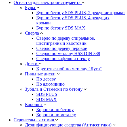
Оснастка для электроинструмента
Буры
Бур по бетону SDS PLUS, 2 режущие кромки
Бур по бетону SDS PLUS, 4 режущих
кромки
Бур по бетону SDS MAX
Сверла
Сверло по дереву спиральное,
шестигранный хвостовик
Сверло по дереву перовое
Сверло по металлу HSS DIN 338
Сверло по кафелю и стеклу
Диски
Круг отрезной по металлу "Луга"
Пильные диски
По дереву
По алюминию
Зубила и Стамески по бетону
SDS PLUS
SDS MAX
Коронки
Коронки по бетону
Коронки по металлу
Строительная химия
Дезинфицирующие средства (Антисептики)