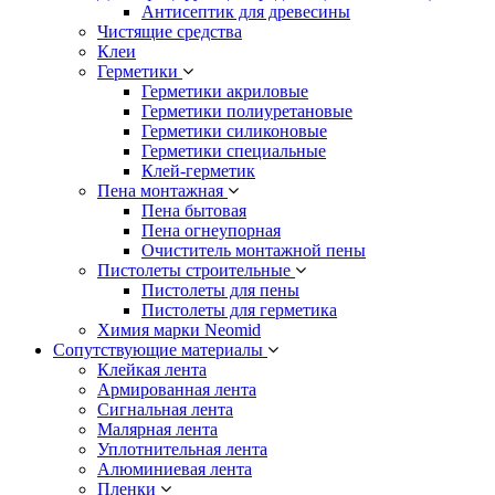
Антисептик для древесины
Чистящие средства
Клеи
Герметики
Герметики акриловые
Герметики полиуретановые
Герметики силиконовые
Герметики специальные
Клей-герметик
Пена монтажная
Пена бытовая
Пена огнеупорная
Очиститель монтажной пены
Пистолеты строительные
Пистолеты для пены
Пистолеты для герметика
Химия марки Neomid
Сопутствующие материалы
Клейкая лента
Армированная лента
Сигнальная лента
Малярная лента
Уплотнительная лента
Алюминиевая лента
Пленки