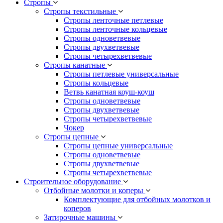
Стропы
Стропы текстильные
Стропы ленточные петлевые
Стропы ленточные кольцевые
Стропы одноветвевые
Стропы двухветвевые
Стропы четырехветвевые
Стропы канатные
Стропы петлевые универсальные
Стропы кольцевые
Ветвь канатная коуш-коуш
Стропы одноветвевые
Стропы двухветвевые
Стропы четырехветвевые
Чокер
Стропы цепные
Стропы цепные универсальные
Стропы одноветвевые
Стропы двухветвевые
Стропы четырехветвевые
Строительное оборудование
Отбойные молотки и коперы
Комплектующие для отбойных молотков и
коперов
Затирочные машины