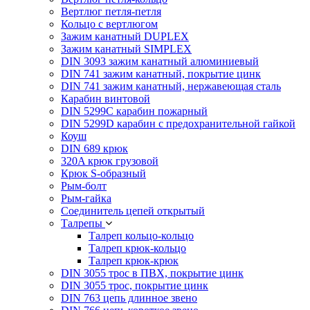
Вертлюг петля-петля
Кольцо с вертлюгом
Зажим канатный DUPLEX
Зажим канатный SIMPLEX
DIN 3093 зажим канатный алюминиевый
DIN 741 зажим канатный, покрытие цинк
DIN 741 зажим канатный, нержавеющая сталь
Карабин винтовой
DIN 5299C карабин пожарный
DIN 5299D карабин с предохранительной гайкой
Коуш
DIN 689 крюк
320A крюк грузовой
Крюк S-образный
Рым-болт
Рым-гайка
Соединитель цепей открытый
Талрепы
Талреп кольцо-кольцо
Талреп крюк-кольцо
Талреп крюк-крюк
DIN 3055 трос в ПВХ, покрытие цинк
DIN 3055 трос, покрытие цинк
DIN 763 цепь длинное звено