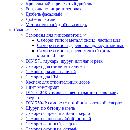
Кровельный тарельчатый дюбель
Рондоль полипропиленовая
Дюбель фасадный
Дюбель-гвоздь
Металлический дюбель-гвоздь
Саморезы
Саморезы для гипсокартона
Саморез гипс и металл оксид, частый шаг
Саморез гипс и дерево оксид, крупный шаг
Саморез гипс и дерево желтый цинк,
крупный шаг
DIN 571 глухарь, шуруп для лаг и реек
Саморез для сэндвич-панелей
Саморез для аквапанелей
Саморез для ГВЛ
Крепеж для строительных лесов
Винт-конфирмат
DIN 7504К саморез с шестигранной головкой,
сверло
DIN 7504Р саморез с потайной головкой, сверло
Шуруп по бетону нагель
Саморез с пресс-шайбой, сверло
Саморез с пресс-шайбой, острый
Саморез оконный, сверло
Саморез оконный, острый