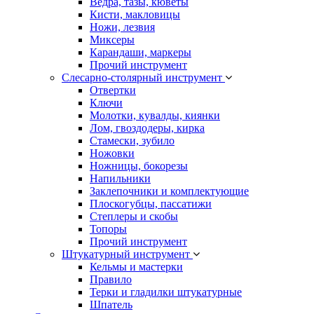
Ведра, тазы, кюветы
Кисти, макловицы
Ножи, лезвия
Миксеры
Карандаши, маркеры
Прочий инструмент
Слесарно-столярный инструмент
Отвертки
Ключи
Молотки, кувалды, киянки
Лом, гвоздодеры, кирка
Стамески, зубило
Ножовки
Ножницы, бокорезы
Напильники
Заклепочники и комплектующие
Плоскогубцы, пассатижи
Степлеры и скобы
Топоры
Прочий инструмент
Штукатурный инструмент
Кельмы и мастерки
Правило
Терки и гладилки штукатурные
Шпатель