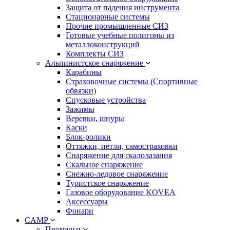
Защита от падения инструмента
Стационарные системы
Прочие промышленные СИЗ
Готовые учебные полигоны из
металлоконструкций
Комплекты СИЗ
Альпинистское снаряжение
Карабины
Страховочные системы (Спортивные
обвязки)
Спусковые устройства
Зажимы
Веревки, шнуры
Каски
Блок-ролики
Оттяжки, петли, самостраховки
Снаряжение для скалолазания
Скальное снаряжение
Снежно-ледовое снаряжение
Туристское снаряжение
Газовое оборудование KOVEA
Аксессуары
Фонари
CAMP
Промальп