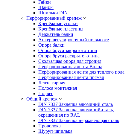
Гайки
Шайбы
Шпильки DIN
Перфорированный крепеж
Крепёжные уголки
Крепёжные пластины
Держатель балки
Анкер регулировочный по высоте
Опора балки
Опора бруса закрытого типа
Опора бруса раскрытого типа
Скользящая опора для стропил
Перфорированная лента Волна
Перфорированная лента для теплого пола
Перфорированная лента прямая
Лента тарная
Полоса монтажная
Подвес
Общий крепеж
DIN 7337 Заклепка алюминий-сталь
DIN 7337 Заклепка алюминий-сталь,
окрашенная по RAL
DIN 7337 Заклепка нержавеющая сталь
Проволока
Шуруп-шпилька