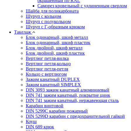
окрашенный по RAL
Саморез кровельный с удлиненным сверлом
Шайба для поликарбоната
Шуруп с кольцом
Шуруп с полукольцом
Шуруп с Г-образным крюком
Такелаж
Блок одинарный, шкиф металл
Блок одинарный, шкиф пластик
Блок двойной, шкиф металл
Блок двойной, шкиф пластик
Вертлюг петля-вилка
Вертлюг петля-кольцо
Вертлюг петля-петля
Кольцо с вертлюгом
Зажим канатный DUPLEX
Зажим канатный SIMPLEX
DIN 3093 зажим канатный алюминиевый
DIN 741 зажим канатный, покрытие цинк
DIN 741 зажим канатный, нержавеющая сталь
Карабин винтовой
DIN 5299C карабин пожарный
DIN 5299D карабин с предохранительной гайкой
Коуш
DIN 689 крюк