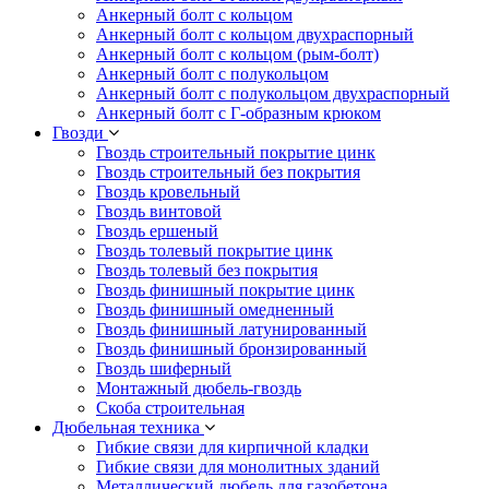
Анкерный болт с кольцом
Анкерный болт с кольцом двухраспорный
Анкерный болт с кольцом (рым-болт)
Анкерный болт с полукольцом
Анкерный болт с полукольцом двухраспорный
Анкерный болт с Г-образным крюком
Гвозди
Гвоздь строительный покрытие цинк
Гвоздь строительный без покрытия
Гвоздь кровельный
Гвоздь винтовой
Гвоздь ершеный
Гвоздь толевый покрытие цинк
Гвоздь толевый без покрытия
Гвоздь финишный покрытие цинк
Гвоздь финишный омедненный
Гвоздь финишный латунированный
Гвоздь финишный бронзированный
Гвоздь шиферный
Монтажный дюбель-гвоздь
Скоба строительная
Дюбельная техника
Гибкие связи для кирпичной кладки
Гибкие связи для монолитных зданий
Металлический дюбель для газобетона