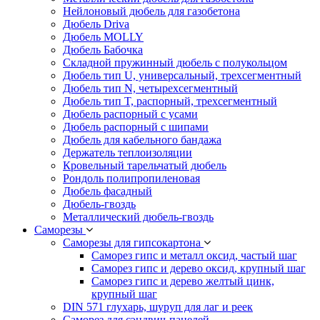
Нейлоновый дюбель для газобетона
Дюбель Driva
Дюбель MOLLY
Дюбель Бабочка
Складной пружинный дюбель с полукольцом
Дюбель тип U, универсальный, трехсегментный
Дюбель тип N, четырехсегментный
Дюбель тип T, распорный, трехсегментный
Дюбель распорный с усами
Дюбель распорный с шипами
Дюбель для кабельного бандажа
Держатель теплоизоляции
Кровельный тарельчатый дюбель
Рондоль полипропиленовая
Дюбель фасадный
Дюбель-гвоздь
Металлический дюбель-гвоздь
Саморезы
Саморезы для гипсокартона
Саморез гипс и металл оксид, частый шаг
Саморез гипс и дерево оксид, крупный шаг
Саморез гипс и дерево желтый цинк,
крупный шаг
DIN 571 глухарь, шуруп для лаг и реек
Саморез для сэндвич-панелей