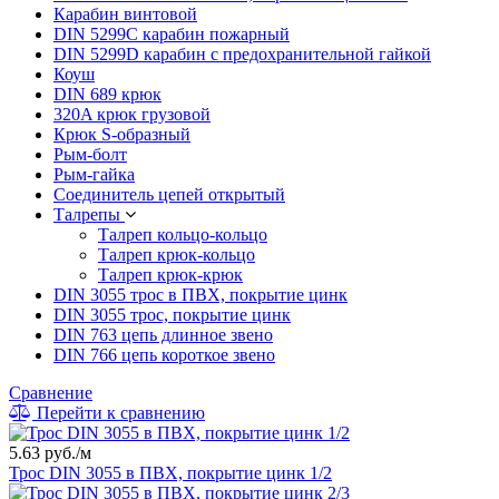
Карабин винтовой
DIN 5299C карабин пожарный
DIN 5299D карабин с предохранительной гайкой
Коуш
DIN 689 крюк
320A крюк грузовой
Крюк S-образный
Рым-болт
Рым-гайка
Соединитель цепей открытый
Талрепы
Талреп кольцо-кольцо
Талреп крюк-кольцо
Талреп крюк-крюк
DIN 3055 трос в ПВХ, покрытие цинк
DIN 3055 трос, покрытие цинк
DIN 763 цепь длинное звено
DIN 766 цепь короткое звено
Сравнение
Перейти к сравнению
5.63 руб./м
Трос DIN 3055 в ПВХ, покрытие цинк 1/2