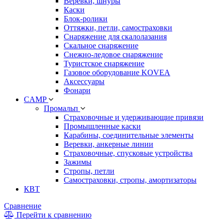
Веревки, шнуры
Каски
Блок-ролики
Оттяжки, петли, самостраховки
Снаряжение для скалолазания
Скальное снаряжение
Снежно-ледовое снаряжение
Туристское снаряжение
Газовое оборудование KOVEA
Аксессуары
Фонари
CAMP
Промальп
Страховочные и удерживающие привязи
Промышленные каски
Карабины, соединительные элементы
Веревки, анкерные линии
Страховочные, спусковые устройства
Зажимы
Стропы, петли
Самостраховки, стропы, амортизаторы
КВТ
Сравнение
Перейти к сравнению