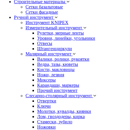
Строительные материалы
Сетки базальтовые
Сетки фасадные
Ручной инструмент
Инструмент KNIPEX
Измерительный инструмент
Рулетки, мерные ленты
Уровни, линейки, угольники
Отвесы
Штангенциркули
Малярный инструмент
Валики, ролики, рукоятки
Ведра, тазы, кюветы
Кисти, макловицы
Ножи, лезвия
Миксеры
Карандаши, маркеры
Прочий инструмент
Слесарно-столярный инструмент
Отвертки
Ключи
Молотки, кувалды, киянки
Лом, гвоздодеры, кирка
Стамески, зубило
Ножовки