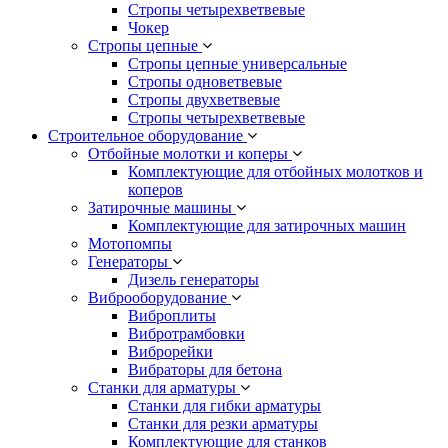
Стропы четырехветвевые
Чокер
Стропы цепные
Стропы цепные универсальные
Стропы одноветвевые
Стропы двухветвевые
Стропы четырехветвевые
Строительное оборудование
Отбойные молотки и коперы
Комплектующие для отбойных молотков и
коперов
Затирочные машины
Комплектующие для затирочных машин
Мотопомпы
Генераторы
Дизель генераторы
Виброоборудование
Виброплиты
Вибротрамбовки
Виброрейки
Вибраторы для бетона
Станки для арматуры
Станки для гибки арматуры
Станки для резки арматуры
Комплектующие для станков