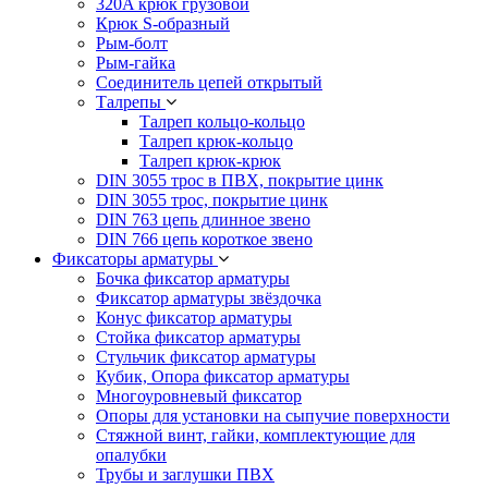
320A крюк грузовой
Крюк S-образный
Рым-болт
Рым-гайка
Соединитель цепей открытый
Талрепы
Талреп кольцо-кольцо
Талреп крюк-кольцо
Талреп крюк-крюк
DIN 3055 трос в ПВХ, покрытие цинк
DIN 3055 трос, покрытие цинк
DIN 763 цепь длинное звено
DIN 766 цепь короткое звено
Фиксаторы арматуры
Бочка фиксатор арматуры
Фиксатор арматуры звёздочка
Конус фиксатор арматуры
Стойка фиксатор арматуры
Стульчик фиксатор арматуры
Кубик, Опора фиксатор арматуры
Многоуровневый фиксатор
Опоры для установки на сыпучие поверхности
Стяжной винт, гайки, комплектующие для
опалубки
Трубы и заглушки ПВХ