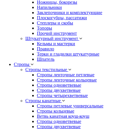
Ножницы, бокорезы
Напильники
Заклепочники и комплектующие
Плоскогубцы, пассатижи
Степлеры и скобы
Топоры
Прочий инструмент
Штукатурный инструмент
Кельмы и мастерки
Правило
Терки и гладилки штукатурные
Шпатель
Стропы
Стропы текстильные
Стропы ленточные петлевые
Стропы ленточные кольцевые
Стропы одноветвевые
Стропы двухветвевые
Стропы четырехветвевые
Стропы канатные
Стропы петлевые универсальные
Стропы кольцевые
Ветвь канатная коуш-коуш
Стропы одноветвевые
Стропы двухветвевые