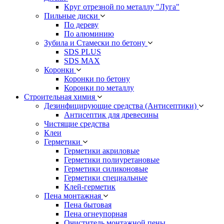
Круг отрезной по металлу "Луга"
Пильные диски
По дереву
По алюминию
Зубила и Стамески по бетону
SDS PLUS
SDS MAX
Коронки
Коронки по бетону
Коронки по металлу
Строительная химия
Дезинфицирующие средства (Антисептики)
Антисептик для древесины
Чистящие средства
Клеи
Герметики
Герметики акриловые
Герметики полиуретановые
Герметики силиконовые
Герметики специальные
Клей-герметик
Пена монтажная
Пена бытовая
Пена огнеупорная
Очиститель монтажной пены