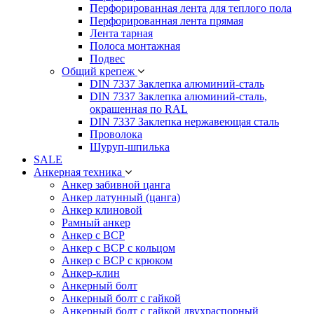
Перфорированная лента для теплого пола
Перфорированная лента прямая
Лента тарная
Полоса монтажная
Подвес
Общий крепеж
DIN 7337 Заклепка алюминий-сталь
DIN 7337 Заклепка алюминий-сталь,
окрашенная по RAL
DIN 7337 Заклепка нержавеющая сталь
Проволока
Шуруп-шпилька
SALE
Анкерная техника
Анкер забивной цанга
Анкер латунный (цанга)
Анкер клиновой
Рамный анкер
Анкер с ВСР
Анкер с ВСР с кольцом
Анкер с ВСР с крюком
Анкер-клин
Анкерный болт
Анкерный болт с гайкой
Анкерный болт с гайкой двухраспорный