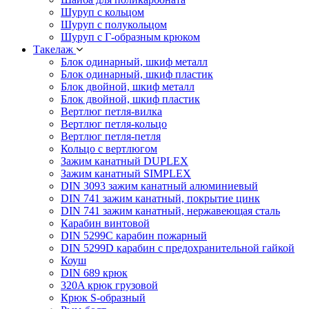
Шуруп с кольцом
Шуруп с полукольцом
Шуруп с Г-образным крюком
Такелаж
Блок одинарный, шкиф металл
Блок одинарный, шкиф пластик
Блок двойной, шкиф металл
Блок двойной, шкиф пластик
Вертлюг петля-вилка
Вертлюг петля-кольцо
Вертлюг петля-петля
Кольцо с вертлюгом
Зажим канатный DUPLEX
Зажим канатный SIMPLEX
DIN 3093 зажим канатный алюминиевый
DIN 741 зажим канатный, покрытие цинк
DIN 741 зажим канатный, нержавеющая сталь
Карабин винтовой
DIN 5299C карабин пожарный
DIN 5299D карабин с предохранительной гайкой
Коуш
DIN 689 крюк
320A крюк грузовой
Крюк S-образный