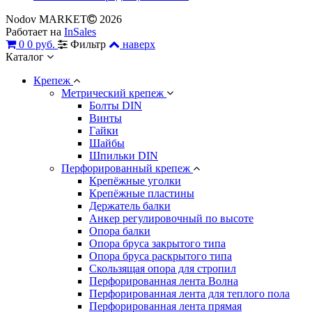
Nodov MARKET
2026
Работает на
InSales
0
0 руб.
Фильтр
наверх
Каталог
Крепеж
Метрический крепеж
Болты DIN
Винты
Гайки
Шайбы
Шпильки DIN
Перфорированный крепеж
Крепёжные уголки
Крепёжные пластины
Держатель балки
Анкер регулировочный по высоте
Опора балки
Опора бруса закрытого типа
Опора бруса раскрытого типа
Скользящая опора для стропил
Перфорированная лента Волна
Перфорированная лента для теплого пола
Перфорированная лента прямая