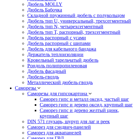
Дюбель MOLLY
Дюбель Бабочка
Складной пружинный дюбель с полукольцом
Дюбель тип U, универсальный, трехсегментный
Дюбель тип N, четырехсегментный
Дюбель тип T, распорный, трехсегментный
Дюбель распорный с усами
Дюбель распорный с шипами
Дюбель для кабельного бандажа
Держатель теплоизоляции
Кровельный тарельчатый дюбель
Рондоль полипропиленовая
Дюбель фасадный
Дюбель-гвоздь
Металлический дюбель-гвоздь
Саморезы
Саморезы для гипсокартона
Саморез гипс и металл оксид, частый шаг
Саморез гипс и дерево оксид, крупный шаг
Саморез гипс и дерево желтый цинк,
крупный шаг
DIN 571 глухарь, шуруп для лаг и реек
Саморез для сэндвич-панелей
Саморез для аквапанелей
Саморез для ГВЛ