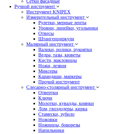
Сетки фасадные
Ручной инструмент
Инструмент KNIPEX
Измерительный инструмент
Рулетки, мерные ленты
Уровни, линейки, угольники
Отвесы
Штангенциркули
Малярный инструмент
Валики, ролики, рукоятки
Ведра, тазы, кюветы
Кисти, макловицы
Ножи, лезвия
Миксеры
Карандаши, маркеры
Прочий инструмент
Слесарно-столярный инструмент
Отвертки
Ключи
Молотки, кувалды, киянки
Лом, гвоздодеры, кирка
Стамески, зубило
Ножовки
Ножницы, бокорезы
Напильники