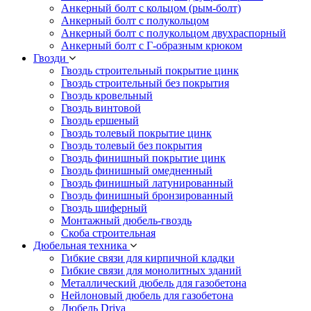
Анкерный болт с кольцом (рым-болт)
Анкерный болт с полукольцом
Анкерный болт с полукольцом двухраспорный
Анкерный болт с Г-образным крюком
Гвозди
Гвоздь строительный покрытие цинк
Гвоздь строительный без покрытия
Гвоздь кровельный
Гвоздь винтовой
Гвоздь ершеный
Гвоздь толевый покрытие цинк
Гвоздь толевый без покрытия
Гвоздь финишный покрытие цинк
Гвоздь финишный омедненный
Гвоздь финишный латунированный
Гвоздь финишный бронзированный
Гвоздь шиферный
Монтажный дюбель-гвоздь
Скоба строительная
Дюбельная техника
Гибкие связи для кирпичной кладки
Гибкие связи для монолитных зданий
Металлический дюбель для газобетона
Нейлоновый дюбель для газобетона
Дюбель Driva