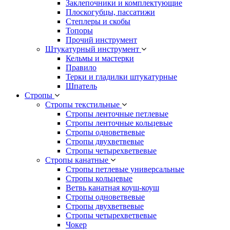
Заклепочники и комплектующие
Плоскогубцы, пассатижи
Степлеры и скобы
Топоры
Прочий инструмент
Штукатурный инструмент
Кельмы и мастерки
Правило
Терки и гладилки штукатурные
Шпатель
Стропы
Стропы текстильные
Стропы ленточные петлевые
Стропы ленточные кольцевые
Стропы одноветвевые
Стропы двухветвевые
Стропы четырехветвевые
Стропы канатные
Стропы петлевые универсальные
Стропы кольцевые
Ветвь канатная коуш-коуш
Стропы одноветвевые
Стропы двухветвевые
Стропы четырехветвевые
Чокер