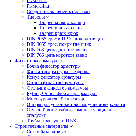
Рым-болт
Рым-гайка
Соединитель цепей открытый
Талрепы
Талреп кольцо-кольцо
Талреп крюк-кольцо
Талреп крюк-крюк
DIN 3055 трос в ПВХ, покрытие цинк
DIN 3055 трос, покрытие цинк
DIN 763 цепь длинное звено
DIN 766 цепь короткое звено
Фиксаторы арматуры
Бочка фиксатор арматуры
Фиксатор арматуры звёздочка
Конус фиксатор арматуры
Стойка фиксатор арматуры
Стульчик фиксатор арматуры
Кубик, Опора фиксатор арматуры
Многоуровневый фиксатор
Опоры для установки на сыпучие поверхности
Стяжной винт, гайки, комплектующие для
опалубки
Трубы и заглушки ПВХ
Строительные материалы
Сетки базальтовые