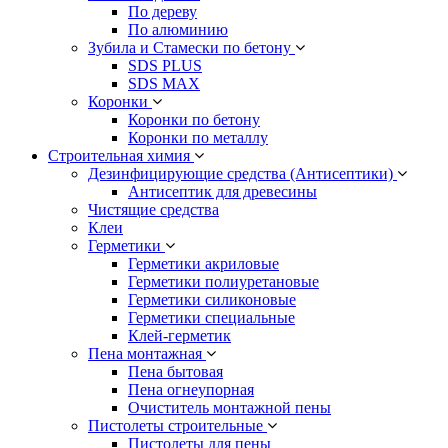
По дереву
По алюминию
Зубила и Стамески по бетону
SDS PLUS
SDS MAX
Коронки
Коронки по бетону
Коронки по металлу
Строительная химия
Дезинфицирующие средства (Антисептики)
Антисептик для древесины
Чистящие средства
Клеи
Герметики
Герметики акриловые
Герметики полиуретановые
Герметики силиконовые
Герметики специальные
Клей-герметик
Пена монтажная
Пена бытовая
Пена огнеупорная
Очиститель монтажной пены
Пистолеты строительные
Пистолеты для пены