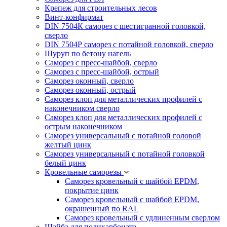
Крепеж для строительных лесов
Винт-конфирмат
DIN 7504К саморез с шестигранной головкой,
сверло
DIN 7504Р саморез с потайной головкой, сверло
Шуруп по бетону нагель
Саморез с пресс-шайбой, сверло
Саморез с пресс-шайбой, острый
Саморез оконный, сверло
Саморез оконный, острый
Саморез клоп для металлических профилей с
наконечником сверло
Саморез клоп для металлических профилей с
острым наконечником
Саморез универсальный с потайной головой
желтый цинк
Саморез универсальный с потайной головкой
белый цинк
Кровельные саморезы
Саморез кровельный с шайбой EPDM,
покрытие цинк
Саморез кровельный с шайбой EPDM,
окрашенный по RAL
Саморез кровельный с удлиненным сверлом
Шайба для поликарбоната