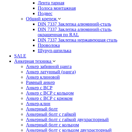
Лента тарная
Полоса монтажная
Подвес
Общий крепеж
DIN 7337 Заклепка алюминий-сталь
DIN 7337 Заклепка алюминий-сталь,
окрашенная по RAL
DIN 7337 Заклепка нержавеющая сталь
Проволока
Шуруп-шпилька
SALE
Анкерная техника
Анкер забивной цанга
Анкер латунный (цанга)
Анкер клиновой
Рамный анкер
Анкер с ВСР
Анкер с ВСР с кольцом
Анкер с ВСР с крюком
Анкер-клин
Анкерный болт
Анкерный болт с гайкой
Анкерный болт с гайкой двухраспорный
Анкерный болт с кольцом
Анкерный болт с кольцом двухраспорный