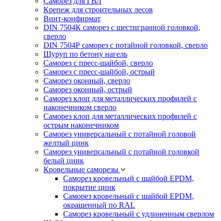
Саморез для ГВЛ
Крепеж для строительных лесов
Винт-конфирмат
DIN 7504К саморез с шестигранной головкой,
сверло
DIN 7504Р саморез с потайной головкой, сверло
Шуруп по бетону нагель
Саморез с пресс-шайбой, сверло
Саморез с пресс-шайбой, острый
Саморез оконный, сверло
Саморез оконный, острый
Саморез клоп для металлических профилей с
наконечником сверло
Саморез клоп для металлических профилей с
острым наконечником
Саморез универсальный с потайной головой
желтый цинк
Саморез универсальный с потайной головкой
белый цинк
Кровельные саморезы
Саморез кровельный с шайбой EPDM,
покрытие цинк
Саморез кровельный с шайбой EPDM,
окрашенный по RAL
Саморез кровельный с удлиненным сверлом