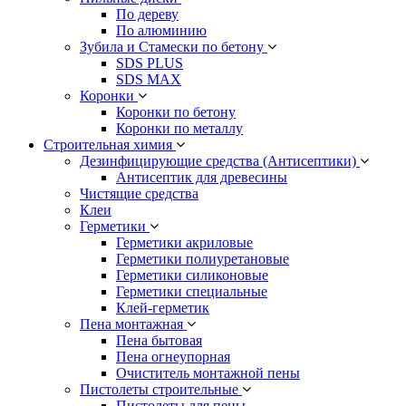
По дереву
По алюминию
Зубила и Стамески по бетону
SDS PLUS
SDS MAX
Коронки
Коронки по бетону
Коронки по металлу
Строительная химия
Дезинфицирующие средства (Антисептики)
Антисептик для древесины
Чистящие средства
Клеи
Герметики
Герметики акриловые
Герметики полиуретановые
Герметики силиконовые
Герметики специальные
Клей-герметик
Пена монтажная
Пена бытовая
Пена огнеупорная
Очиститель монтажной пены
Пистолеты строительные
Пистолеты для пены