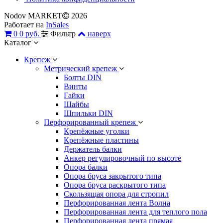
Nodov MARKET
2026
Работает на
InSales
0
0 руб.
Фильтр
наверх
Каталог
Крепеж
Метрический крепеж
Болты DIN
Винты
Гайки
Шайбы
Шпильки DIN
Перфорированный крепеж
Крепёжные уголки
Крепёжные пластины
Держатель балки
Анкер регулировочный по высоте
Опора балки
Опора бруса закрытого типа
Опора бруса раскрытого типа
Скользящая опора для стропил
Перфорированная лента Волна
Перфорированная лента для теплого пола
Перфорированная лента прямая