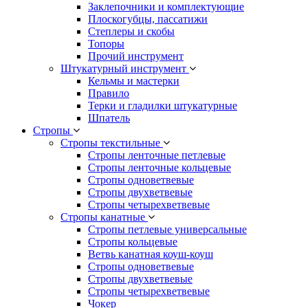
Заклепочники и комплектующие
Плоскогубцы, пассатижи
Степлеры и скобы
Топоры
Прочий инструмент
Штукатурный инструмент
Кельмы и мастерки
Правило
Терки и гладилки штукатурные
Шпатель
Стропы
Стропы текстильные
Стропы ленточные петлевые
Стропы ленточные кольцевые
Стропы одноветвевые
Стропы двухветвевые
Стропы четырехветвевые
Стропы канатные
Стропы петлевые универсальные
Стропы кольцевые
Ветвь канатная коуш-коуш
Стропы одноветвевые
Стропы двухветвевые
Стропы четырехветвевые
Чокер