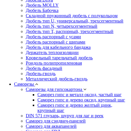
Дюбель MOLLY
Дюбель Бабочка
Складной пружинный дюбель с полукольцом
Дюбель тип U, универсальный, трехсегментный
Дюбель тип N, четырехсегментный
Дюбель тип T, распорный, трехсегментный
Дюбель распорный с усами
Дюбель распорный с шипами
Дюбель для кабельного бандажа
Держатель теплоизоляции
Кровельный тарельчатый дюбель
Рондоль полипропиленовая
Дюбель фасадный
Дюбель-гвоздь
Металлический дюбель-гвоздь
Саморезы
Саморезы для гипсокартона
Саморез гипс и металл оксид, частый шаг
Саморез гипс и дерево оксид, крупный шаг
Саморез гипс и дерево желтый цинк,
крупный шаг
DIN 571 глухарь, шуруп для лаг и реек
Саморез для сэндвич-панелей
Саморез для аквапанелей