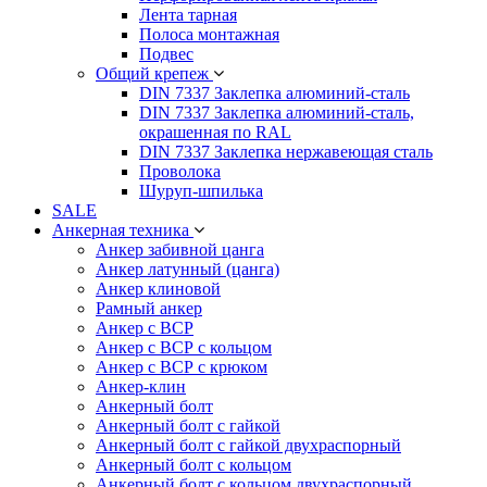
Лента тарная
Полоса монтажная
Подвес
Общий крепеж
DIN 7337 Заклепка алюминий-сталь
DIN 7337 Заклепка алюминий-сталь,
окрашенная по RAL
DIN 7337 Заклепка нержавеющая сталь
Проволока
Шуруп-шпилька
SALE
Анкерная техника
Анкер забивной цанга
Анкер латунный (цанга)
Анкер клиновой
Рамный анкер
Анкер с ВСР
Анкер с ВСР с кольцом
Анкер с ВСР с крюком
Анкер-клин
Анкерный болт
Анкерный болт с гайкой
Анкерный болт с гайкой двухраспорный
Анкерный болт с кольцом
Анкерный болт с кольцом двухраспорный