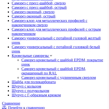
Саморез с пресс-шайбой, сверло
Саморез с пресс-шайбой, острый
Саморез оконный, сверло
Саморез оконный, острый
Саморез клоп для металлических профилей с
наконечником сверло
Саморез клоп для металлических профилей с острым
наконечником
Саморез универсальный с потайной головой желтый
цинк
Саморез универсальный с потайной головкой белый
цинк
Кровельные саморезы
Саморез кровельный с шайбой EPDM, покрытие
цинк
Саморез кровельный с шайбой EPDM,
окрашенный по RAL
Саморез кровельный с удлиненным сверлом
Шайба для поликарбоната
Шуруп с кольцом
Шуруп с полукольцом
Шуруп с Г-образным крюком
Сравнение
Перейти к сравнению