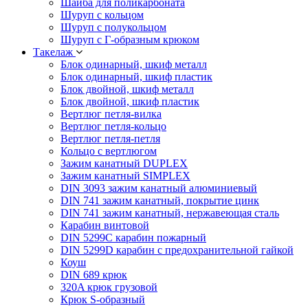
Шайба для поликарбоната
Шуруп с кольцом
Шуруп с полукольцом
Шуруп с Г-образным крюком
Такелаж
Блок одинарный, шкиф металл
Блок одинарный, шкиф пластик
Блок двойной, шкиф металл
Блок двойной, шкиф пластик
Вертлюг петля-вилка
Вертлюг петля-кольцо
Вертлюг петля-петля
Кольцо с вертлюгом
Зажим канатный DUPLEX
Зажим канатный SIMPLEX
DIN 3093 зажим канатный алюминиевый
DIN 741 зажим канатный, покрытие цинк
DIN 741 зажим канатный, нержавеющая сталь
Карабин винтовой
DIN 5299C карабин пожарный
DIN 5299D карабин с предохранительной гайкой
Коуш
DIN 689 крюк
320A крюк грузовой
Крюк S-образный