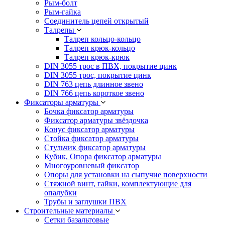
Рым-болт
Рым-гайка
Соединитель цепей открытый
Талрепы
Талреп кольцо-кольцо
Талреп крюк-кольцо
Талреп крюк-крюк
DIN 3055 трос в ПВХ, покрытие цинк
DIN 3055 трос, покрытие цинк
DIN 763 цепь длинное звено
DIN 766 цепь короткое звено
Фиксаторы арматуры
Бочка фиксатор арматуры
Фиксатор арматуры звёздочка
Конус фиксатор арматуры
Стойка фиксатор арматуры
Стульчик фиксатор арматуры
Кубик, Опора фиксатор арматуры
Многоуровневый фиксатор
Опоры для установки на сыпучие поверхности
Стяжной винт, гайки, комплектующие для
опалубки
Трубы и заглушки ПВХ
Строительные материалы
Сетки базальтовые