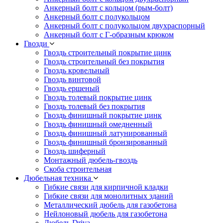
Анкерный болт с кольцом (рым-болт)
Анкерный болт с полукольцом
Анкерный болт с полукольцом двухраспорный
Анкерный болт с Г-образным крюком
Гвозди
Гвоздь строительный покрытие цинк
Гвоздь строительный без покрытия
Гвоздь кровельный
Гвоздь винтовой
Гвоздь ершеный
Гвоздь толевый покрытие цинк
Гвоздь толевый без покрытия
Гвоздь финишный покрытие цинк
Гвоздь финишный омедненный
Гвоздь финишный латунированный
Гвоздь финишный бронзированный
Гвоздь шиферный
Монтажный дюбель-гвоздь
Скоба строительная
Дюбельная техника
Гибкие связи для кирпичной кладки
Гибкие связи для монолитных зданий
Металлический дюбель для газобетона
Нейлоновый дюбель для газобетона
Дюбель Driva