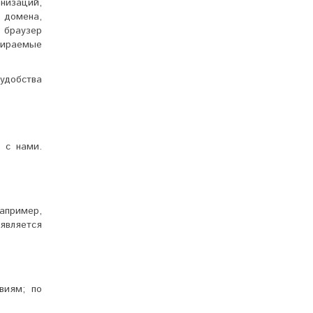
анизаций,
я домена,
 браузер
бираемые
удобства
 с нами.
апример,
 является
виям; по