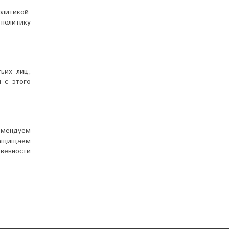
олитикой,
политику
ьих лиц,
 с этого
омендуем
защищаем
твенности