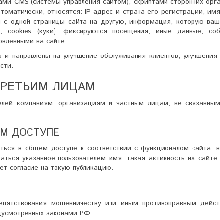
вами CMS (системы управления сайтом), скриптами сторонних орг
томатически, относятся: IP адрес и страна его регистрации, им
й с одной страницы сайта на другую, информация, которую ваш
, cookies (куки), фиксируются посещения, иные данные, со
овленными на сайте.
 и направлены на улучшение обслуживания клиентов, улучшения 
сти.
ТРЕТЬИМ ЛИЦАМ
лей компаниям, организациям и частным лицам, не связанным
.
ЕМ ДОСТУПЕ
аться в общем доступе в соответствии с функционалом сайта, н
ваться указанное пользователем имя, такая активность на сайте
ет согласие на такую публикацию.
пятствования мошенничеству или иным противоправным дейст
едусмотренных законами РФ.