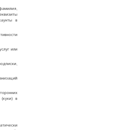
фамилия,
еквизиты
каунты в
ктивности
услуг или
одписки,
анизаций
сторонних
(куки) в
атически