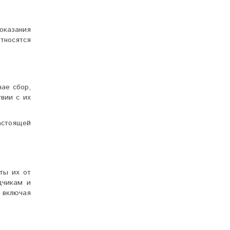
оказания
тносятся
ае сбор,
вии с их
астоящей
ты их от
дчикам и
 включая