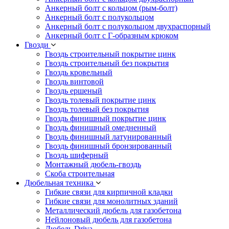
Анкерный болт с кольцом (рым-болт)
Анкерный болт с полукольцом
Анкерный болт с полукольцом двухраспорный
Анкерный болт с Г-образным крюком
Гвозди
Гвоздь строительный покрытие цинк
Гвоздь строительный без покрытия
Гвоздь кровельный
Гвоздь винтовой
Гвоздь ершеный
Гвоздь толевый покрытие цинк
Гвоздь толевый без покрытия
Гвоздь финишный покрытие цинк
Гвоздь финишный омедненный
Гвоздь финишный латунированный
Гвоздь финишный бронзированный
Гвоздь шиферный
Монтажный дюбель-гвоздь
Скоба строительная
Дюбельная техника
Гибкие связи для кирпичной кладки
Гибкие связи для монолитных зданий
Металлический дюбель для газобетона
Нейлоновый дюбель для газобетона
Дюбель Driva