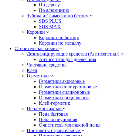
По дереву
По алюминию
Зубила и Стамески по бетону
SDS PLUS
SDS MAX
Коронки
Коронки по бетону
Коронки по металлу
Строительная химия
Дезинфицирующие средства (Антисептики)
Антисептик для древесины
Чистящие средства
Клеи
Герметики
Герметики акриловые
Герметики полиуретановые
Герметики силиконовые
Герметики специальные
Клей-герметик
Пена монтажная
Пена бытовая
Пена огнеупорная
Очиститель монтажной пены
Пистолеты строительные
Пистолеты для пены