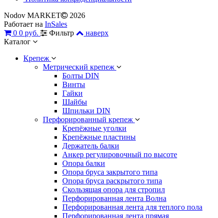
Nodov MARKET
2026
Работает на
InSales
0
0 руб.
Фильтр
наверх
Каталог
Крепеж
Метрический крепеж
Болты DIN
Винты
Гайки
Шайбы
Шпильки DIN
Перфорированный крепеж
Крепёжные уголки
Крепёжные пластины
Держатель балки
Анкер регулировочный по высоте
Опора балки
Опора бруса закрытого типа
Опора бруса раскрытого типа
Скользящая опора для стропил
Перфорированная лента Волна
Перфорированная лента для теплого пола
Перфорированная лента прямая