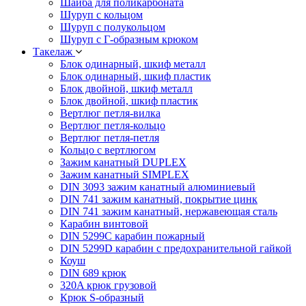
Шайба для поликарбоната
Шуруп с кольцом
Шуруп с полукольцом
Шуруп с Г-образным крюком
Такелаж
Блок одинарный, шкиф металл
Блок одинарный, шкиф пластик
Блок двойной, шкиф металл
Блок двойной, шкиф пластик
Вертлюг петля-вилка
Вертлюг петля-кольцо
Вертлюг петля-петля
Кольцо с вертлюгом
Зажим канатный DUPLEX
Зажим канатный SIMPLEX
DIN 3093 зажим канатный алюминиевый
DIN 741 зажим канатный, покрытие цинк
DIN 741 зажим канатный, нержавеющая сталь
Карабин винтовой
DIN 5299C карабин пожарный
DIN 5299D карабин с предохранительной гайкой
Коуш
DIN 689 крюк
320A крюк грузовой
Крюк S-образный