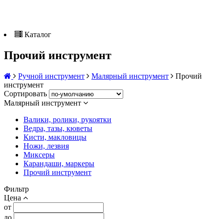
Каталог
Прочий инструмент
Ручной инструмент
Малярный инструмент
Прочий
инструмент
Сортировать
Малярный инструмент
Валики, ролики, рукоятки
Ведра, тазы, кюветы
Кисти, макловицы
Ножи, лезвия
Миксеры
Карандаши, маркеры
Прочий инструмент
Фильтр
Цена
от
до