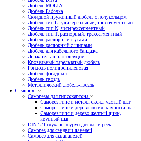
Дюбель MOLLY
Дюбель Бабочка
Складной пружинный дюбель с полукольцом
Дюбель тип U, универсальный, трехсегментный
Дюбель тип N, четырехсегментный
Дюбель тип T, распорный, трехсегментный
Дюбель распорный с усами
Дюбель распорный с шипами
Дюбель для кабельного бандажа
Держатель теплоизоляции
Кровельный тарельчатый дюбель
Рондоль полипропиленовая
Дюбель фасадный
Дюбель-гвоздь
Металлический дюбель-гвоздь
Саморезы
Саморезы для гипсокартона
Саморез гипс и металл оксид, частый шаг
Саморез гипс и дерево оксид, крупный шаг
Саморез гипс и дерево желтый цинк,
крупный шаг
DIN 571 глухарь, шуруп для лаг и реек
Саморез для сэндвич-панелей
Саморез для аквапанелей