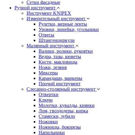
Сетки фасадные
Ручной инструмент
Инструмент KNIPEX
Измерительный инструмент
Рулетки, мерные ленты
Уровни, линейки, угольники
Отвесы
Штангенциркули
Малярный инструмент
Валики, ролики, рукоятки
Ведра, тазы, кюветы
Кисти, макловицы
Ножи, лезвия
Миксеры
Карандаши, маркеры
Прочий инструмент
Слесарно-столярный инструмент
Отвертки
Ключи
Молотки, кувалды, киянки
Лом, гвоздодеры, кирка
Стамески, зубило
Ножовки
Ножницы, бокорезы
Напильники