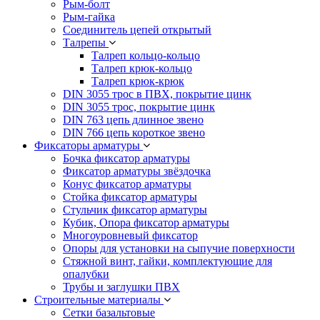
Рым-болт
Рым-гайка
Соединитель цепей открытый
Талрепы
Талреп кольцо-кольцо
Талреп крюк-кольцо
Талреп крюк-крюк
DIN 3055 трос в ПВХ, покрытие цинк
DIN 3055 трос, покрытие цинк
DIN 763 цепь длинное звено
DIN 766 цепь короткое звено
Фиксаторы арматуры
Бочка фиксатор арматуры
Фиксатор арматуры звёздочка
Конус фиксатор арматуры
Стойка фиксатор арматуры
Стульчик фиксатор арматуры
Кубик, Опора фиксатор арматуры
Многоуровневый фиксатор
Опоры для установки на сыпучие поверхности
Стяжной винт, гайки, комплектующие для
опалубки
Трубы и заглушки ПВХ
Строительные материалы
Сетки базальтовые