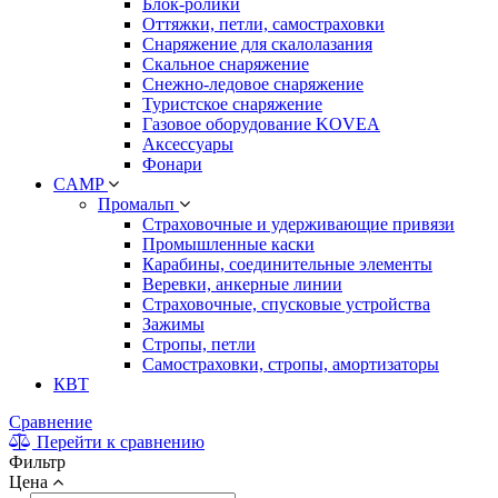
Блок-ролики
Оттяжки, петли, самостраховки
Снаряжение для скалолазания
Скальное снаряжение
Снежно-ледовое снаряжение
Туристское снаряжение
Газовое оборудование KOVEA
Аксессуары
Фонари
CAMP
Промальп
Страховочные и удерживающие привязи
Промышленные каски
Карабины, соединительные элементы
Веревки, анкерные линии
Страховочные, спусковые устройства
Зажимы
Стропы, петли
Самостраховки, стропы, амортизаторы
КВТ
Сравнение
Перейти к сравнению
Фильтр
Цена