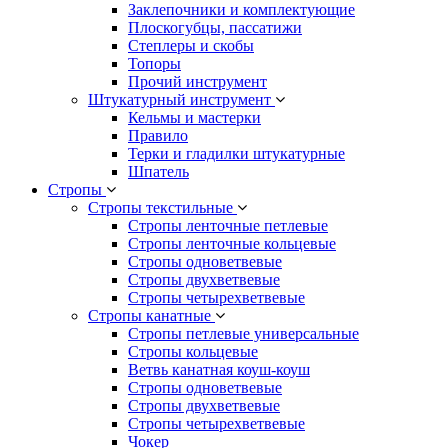
Заклепочники и комплектующие
Плоскогубцы, пассатижи
Степлеры и скобы
Топоры
Прочий инструмент
Штукатурный инструмент
Кельмы и мастерки
Правило
Терки и гладилки штукатурные
Шпатель
Стропы
Стропы текстильные
Стропы ленточные петлевые
Стропы ленточные кольцевые
Стропы одноветвевые
Стропы двухветвевые
Стропы четырехветвевые
Стропы канатные
Стропы петлевые универсальные
Стропы кольцевые
Ветвь канатная коуш-коуш
Стропы одноветвевые
Стропы двухветвевые
Стропы четырехветвевые
Чокер