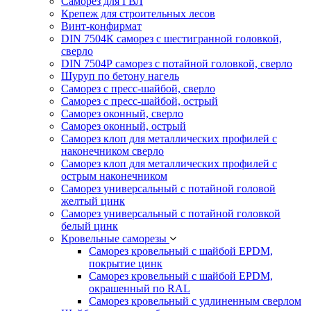
Саморез для ГВЛ
Крепеж для строительных лесов
Винт-конфирмат
DIN 7504К саморез с шестигранной головкой,
сверло
DIN 7504Р саморез с потайной головкой, сверло
Шуруп по бетону нагель
Саморез с пресс-шайбой, сверло
Саморез с пресс-шайбой, острый
Саморез оконный, сверло
Саморез оконный, острый
Саморез клоп для металлических профилей с
наконечником сверло
Саморез клоп для металлических профилей с
острым наконечником
Саморез универсальный с потайной головой
желтый цинк
Саморез универсальный с потайной головкой
белый цинк
Кровельные саморезы
Саморез кровельный с шайбой EPDM,
покрытие цинк
Саморез кровельный с шайбой EPDM,
окрашенный по RAL
Саморез кровельный с удлиненным сверлом