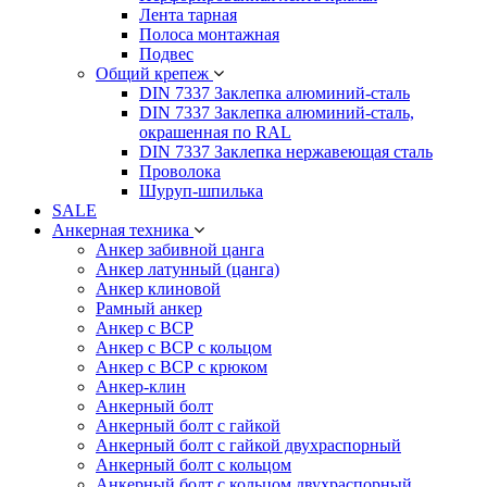
Лента тарная
Полоса монтажная
Подвес
Общий крепеж
DIN 7337 Заклепка алюминий-сталь
DIN 7337 Заклепка алюминий-сталь,
окрашенная по RAL
DIN 7337 Заклепка нержавеющая сталь
Проволока
Шуруп-шпилька
SALE
Анкерная техника
Анкер забивной цанга
Анкер латунный (цанга)
Анкер клиновой
Рамный анкер
Анкер с ВСР
Анкер с ВСР с кольцом
Анкер с ВСР с крюком
Анкер-клин
Анкерный болт
Анкерный болт с гайкой
Анкерный болт с гайкой двухраспорный
Анкерный болт с кольцом
Анкерный болт с кольцом двухраспорный