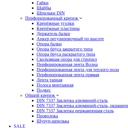
Гайки
Шайбы
Шпильки DIN
Перфорированный крепеж
Крепёжные уголки
Крепёжные пластины
Держатель балки
Анкер регулировочный по высоте
Опора балки
Опора бруса закрытого типа
Опора бруса раскрытого типа
Скользящая опора для стропил
Перфорированная лента Волна
Перфорированная лента для теплого пола
Перфорированная лента прямая
Лента тарная
Полоса монтажная
Подвес
Общий крепеж
DIN 7337 Заклепка алюминий-сталь
DIN 7337 Заклепка алюминий-сталь, окрашен
DIN 7337 Заклепка нержавеющая сталь
Проволока
Шуруп-шпилька
SALE