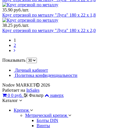
35.90 руб./шт.
Круг отрезной по металлу "Луга" 180 х 22 х 1,8
38.25 руб./шт.
Круг отрезной по металлу "Луга" 180 х 22 х 2,0
1
2
Показывать
Личный кабинет
Политика конфиденциальности
Nodov MARKET
2026
Работает на
InSales
0
0 руб.
Фильтр
наверх
Каталог
Крепеж
Метрический крепеж
Болты DIN
Винты