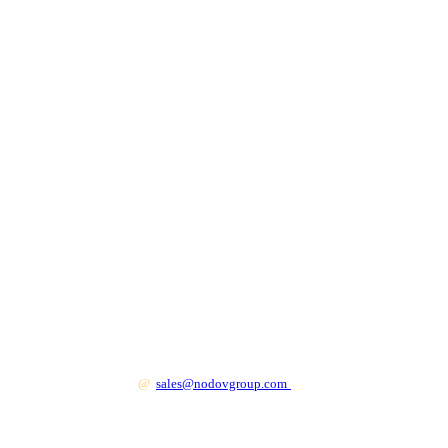
+7 499 130 83 41
@
sales@nodovgroup.com