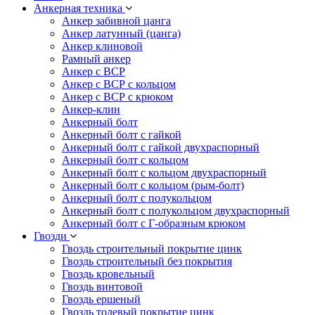
Анкерная техника
Анкер забивной цанга
Анкер латунный (цанга)
Анкер клиновой
Рамный анкер
Анкер с ВСР
Анкер с ВСР с кольцом
Анкер с ВСР с крюком
Анкер-клин
Анкерный болт
Анкерный болт с гайкой
Анкерный болт с гайкой двухраспорный
Анкерный болт с кольцом
Анкерный болт с кольцом двухраспорный
Анкерный болт с кольцом (рым-болт)
Анкерный болт с полукольцом
Анкерный болт с полукольцом двухраспорный
Анкерный болт с Г-образным крюком
Гвозди
Гвоздь строительный покрытие цинк
Гвоздь строительный без покрытия
Гвоздь кровельный
Гвоздь винтовой
Гвоздь ершеный
Гвоздь толевый покрытие цинк