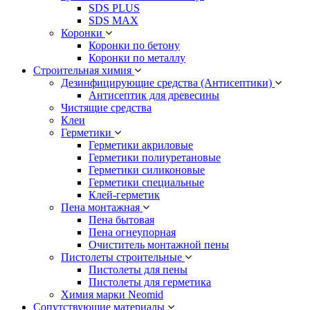
SDS PLUS
SDS MAX
Коронки
Коронки по бетону
Коронки по металлу
Строительная химия
Дезинфицирующие средства (Антисептики)
Антисептик для древесины
Чистящие средства
Клеи
Герметики
Герметики акриловые
Герметики полиуретановые
Герметики силиконовые
Герметики специальные
Клей-герметик
Пена монтажная
Пена бытовая
Пена огнеупорная
Очиститель монтажной пены
Пистолеты строительные
Пистолеты для пены
Пистолеты для герметика
Химия марки Neomid
Сопутствующие материалы