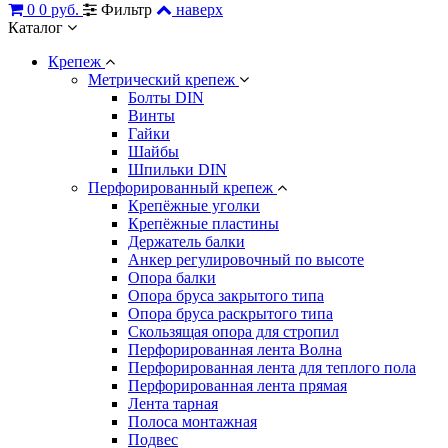
0
0 руб.
Фильтр
наверх
Каталог
Крепеж
Метрический крепеж
Болты DIN
Винты
Гайки
Шайбы
Шпильки DIN
Перфорированный крепеж
Крепёжные уголки
Крепёжные пластины
Держатель балки
Анкер регулировочный по высоте
Опора балки
Опора бруса закрытого типа
Опора бруса раскрытого типа
Скользящая опора для стропил
Перфорированная лента Волна
Перфорированная лента для теплого пола
Перфорированная лента прямая
Лента тарная
Полоса монтажная
Подвес