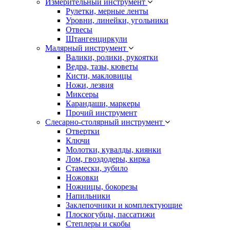
Измерительный инструмент
Рулетки, мерные ленты
Уровни, линейки, угольники
Отвесы
Штангенциркули
Малярный инструмент
Валики, ролики, рукоятки
Ведра, тазы, кюветы
Кисти, макловицы
Ножи, лезвия
Миксеры
Карандаши, маркеры
Прочий инструмент
Слесарно-столярный инструмент
Отвертки
Ключи
Молотки, кувалды, киянки
Лом, гвоздодеры, кирка
Стамески, зубило
Ножовки
Ножницы, бокорезы
Напильники
Заклепочники и комплектующие
Плоскогубцы, пассатижи
Степлеры и скобы