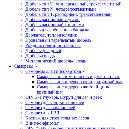
Дюбель тип U, универсальный, трехсегментный
Дюбель тип N, четырехсегментный
Дюбель тип T, распорный, трехсегментный
Дюбель распорный с усами
Дюбель распорный с шипами
Дюбель для кабельного бандажа
Держатель теплоизоляции
Кровельный тарельчатый дюбель
Рондоль полипропиленовая
Дюбель фасадный
Дюбель-гвоздь
Металлический дюбель-гвоздь
Саморезы
Саморезы для гипсокартона
Саморез гипс и металл оксид, частый шаг
Саморез гипс и дерево оксид, крупный шаг
Саморез гипс и дерево желтый цинк,
крупный шаг
DIN 571 глухарь, шуруп для лаг и реек
Саморез для сэндвич-панелей
Саморез для аквапанелей
Саморез для ГВЛ
Крепеж для строительных лесов
Винт-конфирмат
DIN 7504К саморез с шестигранной головкой,