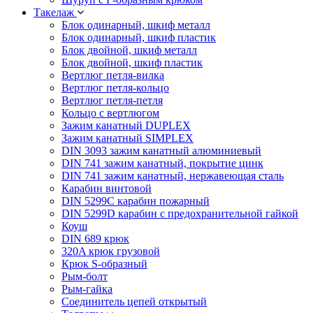
Такелаж
Блок одинарный, шкиф металл
Блок одинарный, шкиф пластик
Блок двойной, шкиф металл
Блок двойной, шкиф пластик
Вертлюг петля-вилка
Вертлюг петля-кольцо
Вертлюг петля-петля
Кольцо с вертлюгом
Зажим канатный DUPLEX
Зажим канатный SIMPLEX
DIN 3093 зажим канатный алюминиевый
DIN 741 зажим канатный, покрытие цинк
DIN 741 зажим канатный, нержавеющая сталь
Карабин винтовой
DIN 5299C карабин пожарный
DIN 5299D карабин с предохранительной гайкой
Коуш
DIN 689 крюк
320A крюк грузовой
Крюк S-образный
Рым-болт
Рым-гайка
Соединитель цепей открытый