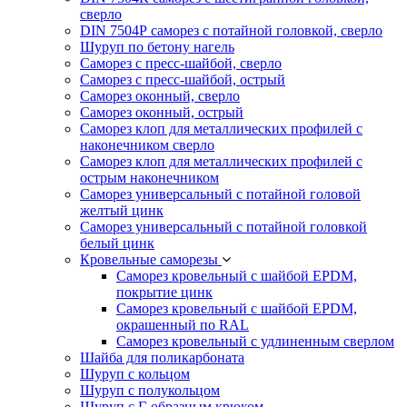
сверло
DIN 7504Р саморез с потайной головкой, сверло
Шуруп по бетону нагель
Саморез с пресс-шайбой, сверло
Саморез с пресс-шайбой, острый
Саморез оконный, сверло
Саморез оконный, острый
Саморез клоп для металлических профилей с
наконечником сверло
Саморез клоп для металлических профилей с
острым наконечником
Саморез универсальный с потайной головой
желтый цинк
Саморез универсальный с потайной головкой
белый цинк
Кровельные саморезы
Саморез кровельный с шайбой EPDM,
покрытие цинк
Саморез кровельный с шайбой EPDM,
окрашенный по RAL
Саморез кровельный с удлиненным сверлом
Шайба для поликарбоната
Шуруп с кольцом
Шуруп с полукольцом
Шуруп с Г-образным крюком