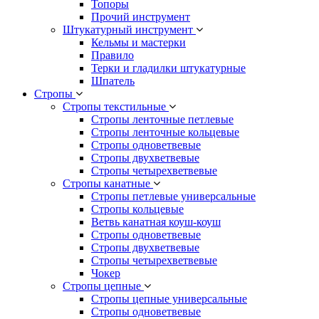
Топоры
Прочий инструмент
Штукатурный инструмент
Кельмы и мастерки
Правило
Терки и гладилки штукатурные
Шпатель
Стропы
Стропы текстильные
Стропы ленточные петлевые
Стропы ленточные кольцевые
Стропы одноветвевые
Стропы двухветвевые
Стропы четырехветвевые
Стропы канатные
Стропы петлевые универсальные
Стропы кольцевые
Ветвь канатная коуш-коуш
Стропы одноветвевые
Стропы двухветвевые
Стропы четырехветвевые
Чокер
Стропы цепные
Стропы цепные универсальные
Стропы одноветвевые