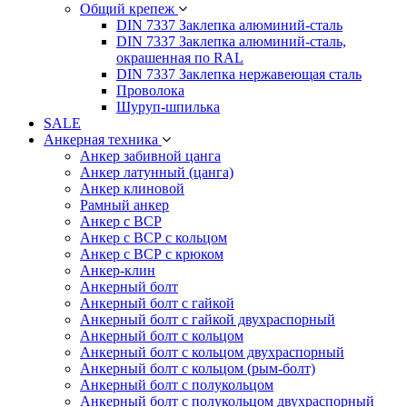
Общий крепеж
DIN 7337 Заклепка алюминий-сталь
DIN 7337 Заклепка алюминий-сталь,
окрашенная по RAL
DIN 7337 Заклепка нержавеющая сталь
Проволока
Шуруп-шпилька
SALE
Анкерная техника
Анкер забивной цанга
Анкер латунный (цанга)
Анкер клиновой
Рамный анкер
Анкер с ВСР
Анкер с ВСР с кольцом
Анкер с ВСР с крюком
Анкер-клин
Анкерный болт
Анкерный болт с гайкой
Анкерный болт с гайкой двухраспорный
Анкерный болт с кольцом
Анкерный болт с кольцом двухраспорный
Анкерный болт с кольцом (рым-болт)
Анкерный болт с полукольцом
Анкерный болт с полукольцом двухраспорный