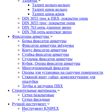
Талрепы
Талреп кольцо-кольцо
Талреп крюк-кольцо
Талреп крюк-крюк
DIN 3055 трос в ПВХ, покрытие цинк
DIN 3055 трос, покрытие цинк
DIN 763 цепь длинное звено
DIN 766 цепь короткое звено
Фиксаторы арматуры
Бочка фиксатор арматуры
Фиксатор арматуры звёздочка
Конус фиксатор арматуры
Стойка фиксатор арматуры
Стульчик фиксатор арматуры
Кубик, Опора фиксатор арматуры
Многоуровневый фиксатор
Опоры для установки на сыпучие поверхности
Стяжной винт, гайки, комплектующие для
опалубки
Трубы и заглушки ПВХ
Строительные материалы
Сетки базальтовые
Сетки фасадные
Ручной инструмент
Инструмент KNIPEX