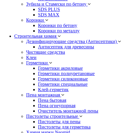
Зубила и Стамески по бетону
SDS PLUS
SDS MAX
Коронки
Коронки по бетону
Коронки по металлу
Строительная химия
Дезинфицирующие средства (Антисептики)
Антисептик для древесины
Чистящие средства
Клеи
Герметики
Герметики акриловые
Герметики полиуретановые
Герметики силиконовые
Герметики специальные
Клей-герметик
Пена монтажная
Пена бытовая
Пена огнеупорная
Очиститель монтажной пены
Пистолеты строительные
Пистолеты для пены
Пистолеты для герметика
Химия марки Neomid