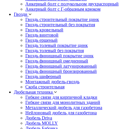
Анкерный болт с полукольцом двухраспорный
Анкерный болт с Г-образным крюком
Гвозди
Гвоздь строительный покрытие цинк
Гвоздь строительный без покрытия
Гвоздь кровельный
Гвоздь винтовой
Гвоздь ершеный
Гвоздь толевый покрытие цинк
Гвоздь толевый без покрытия
Гвоздь финишный покрытие цинк
Гвоздь финишный омедненный
Гвоздь финишный латунированный
Гвоздь финишный бронзированный
Гвоздь шиферный
Монтажный дюбель-гвоздь
Скоба строительная
Дюбельная техника
Гибкие связи для кирпичной кладки
Гибкие связи для монолитных зданий
Металлический дюбель для газобетона
Нейлоновый дюбель для газобетона
Дюбель Driva
Дюбель MOLLY
Дюбель Бабочка