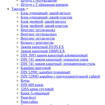
Шуруп с полукольцом
Шуруп с Г-образным крюком
Такелаж
Блок одинарный, шкиф металл
Блок одинарный, шкиф пластик
Блок двойной, шкиф металл
Блок двойной, шкиф пластик
Вертлюг петля-вилка
Вертлюг петля-кольцо
Вертлюг петля-петля
Кольцо с вертлюгом
Зажим канатный DUPLEX
Зажим канатный SIMPLEX
DIN 3093 зажим канатный алюминиевый
DIN 741 зажим канатный, покрытие цинк
DIN 741 зажим канатный, нержавеющая сталь
Карабин винтовой
DIN 5299C карабин пожарный
DIN 5299D карабин с предохранительной гайкой
Коуш
DIN 689 крюк
320A крюк грузовой
Крюк S-образный
Рым-болт
Рым-гайка