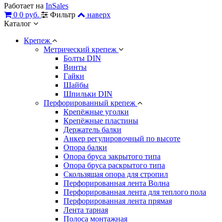
Работает на
InSales
0
0 руб.
Фильтр
наверх
Каталог
Крепеж
Метрический крепеж
Болты DIN
Винты
Гайки
Шайбы
Шпильки DIN
Перфорированный крепеж
Крепёжные уголки
Крепёжные пластины
Держатель балки
Анкер регулировочный по высоте
Опора балки
Опора бруса закрытого типа
Опора бруса раскрытого типа
Скользящая опора для стропил
Перфорированная лента Волна
Перфорированная лента для теплого пола
Перфорированная лента прямая
Лента тарная
Полоса монтажная