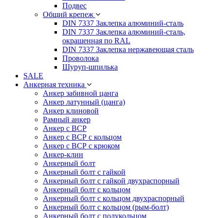
Подвес
Общий крепеж
DIN 7337 Заклепка алюминий-сталь
DIN 7337 Заклепка алюминий-сталь,
окрашенная по RAL
DIN 7337 Заклепка нержавеющая сталь
Проволока
Шуруп-шпилька
SALE
Анкерная техника
Анкер забивной цанга
Анкер латунный (цанга)
Анкер клиновой
Рамный анкер
Анкер с ВСР
Анкер с ВСР с кольцом
Анкер с ВСР с крюком
Анкер-клин
Анкерный болт
Анкерный болт с гайкой
Анкерный болт с гайкой двухраспорный
Анкерный болт с кольцом
Анкерный болт с кольцом двухраспорный
Анкерный болт с кольцом (рым-болт)
Анкерный болт с полукольцом