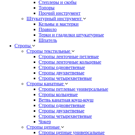
Степлеры и скобы
Топоры
Прочий инструмент
Штукатурный инструмент
Кельмы и мастерки
Правило
Терки и гладилки штукатурные
Шпатель
Стропы
Стропы текстильные
Стропы ленточные петлевые
Стропы ленточные кольцевые
Стропы одноветвевые
Стропы двухветвевые
Стропы четырехветвевые
Стропы канатные
Стропы петлевые универсальные
Стропы кольцевые
Ветвь канатная коуш-коуш
Стропы одноветвевые
Стропы двухветвевые
Стропы четырехветвевые
Чокер
Стропы цепные
Стропы цепные универсальные