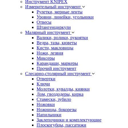
Инструмент KNIPEX
Измерительный инструмент
Рулетки, мерные ленты
Уровни, линейки, угольники
Отвесы
Штангенциркули
Малярный инструмент
Валики, ролики, рукоятки
Ведра, тазы, кюветы
Кисти, макловицы
Ножи, лезвия
Миксеры
Карандаши, маркеры
Прочий инструмент
Слесарно-столярный инструмент
Отвертки
Ключи
Молотки, кувалды, киянки
Лом, гвоздодеры, кирка
Стамески, зубило
Ножовки
Ножницы, бокорезы
Напильники
Заклепочники и комплектующие
Плоскогубцы, пассатижи