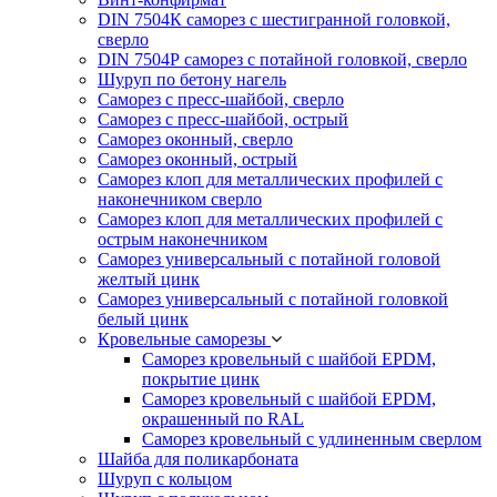
DIN 7504К саморез с шестигранной головкой,
сверло
DIN 7504Р саморез с потайной головкой, сверло
Шуруп по бетону нагель
Саморез с пресс-шайбой, сверло
Саморез с пресс-шайбой, острый
Саморез оконный, сверло
Саморез оконный, острый
Саморез клоп для металлических профилей с
наконечником сверло
Саморез клоп для металлических профилей с
острым наконечником
Саморез универсальный с потайной головой
желтый цинк
Саморез универсальный с потайной головкой
белый цинк
Кровельные саморезы
Саморез кровельный с шайбой EPDM,
покрытие цинк
Саморез кровельный с шайбой EPDM,
окрашенный по RAL
Саморез кровельный с удлиненным сверлом
Шайба для поликарбоната
Шуруп с кольцом