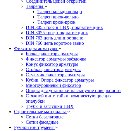
Соединитель цепей открытый
Талрепы
Талреп кольцо-кольцо
Талреп крюк-кольцо
Талреп крюк-крюк
DIN 3055 трос в ПВХ, покрытие цинк
DIN 3055 трос, покрытие цинк
DIN 763 цепь длинное звено
DIN 766 цепь короткое звено
Фиксаторы арматуры
Бочка фиксатор арматуры
Фиксатор арматуры звёздочка
Конус фиксатор арматуры
Стойка фиксатор арматуры
Стульчик фиксатор арматуры
Кубик, Опора фиксатор арматуры
Многоуровневый фиксатор
Опоры для установки на сыпучие поверхности
Стяжной винт, гайки, комплектующие для
опалубки
Трубы и заглушки ПВХ
Строительные материалы
Сетки базальтовые
Сетки фасадные
Ручной инструмент