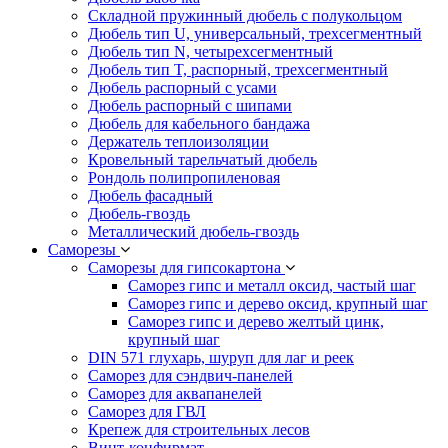
Складной пружинный дюбель с полукольцом
Дюбель тип U, универсальный, трехсегментный
Дюбель тип N, четырехсегментный
Дюбель тип T, распорный, трехсегментный
Дюбель распорный с усами
Дюбель распорный с шипами
Дюбель для кабельного бандажа
Держатель теплоизоляции
Кровельный тарельчатый дюбель
Рондоль полипропиленовая
Дюбель фасадный
Дюбель-гвоздь
Металлический дюбель-гвоздь
Саморезы
Саморезы для гипсокартона
Саморез гипс и металл оксид, частый шаг
Саморез гипс и дерево оксид, крупный шаг
Саморез гипс и дерево желтый цинк,
крупный шаг
DIN 571 глухарь, шуруп для лаг и реек
Саморез для сэндвич-панелей
Саморез для аквапанелей
Саморез для ГВЛ
Крепеж для строительных лесов
Винт-конфирмат