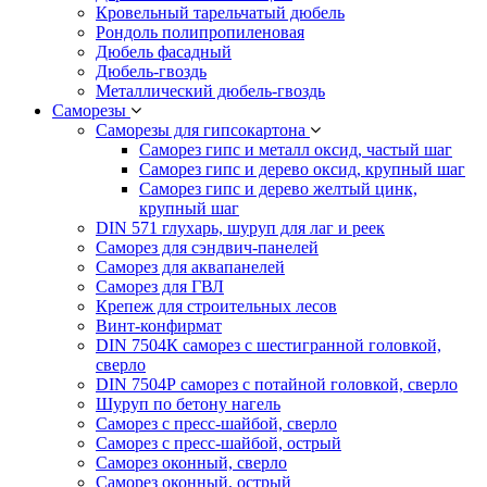
Кровельный тарельчатый дюбель
Рондоль полипропиленовая
Дюбель фасадный
Дюбель-гвоздь
Металлический дюбель-гвоздь
Саморезы
Саморезы для гипсокартона
Саморез гипс и металл оксид, частый шаг
Саморез гипс и дерево оксид, крупный шаг
Саморез гипс и дерево желтый цинк,
крупный шаг
DIN 571 глухарь, шуруп для лаг и реек
Саморез для сэндвич-панелей
Саморез для аквапанелей
Саморез для ГВЛ
Крепеж для строительных лесов
Винт-конфирмат
DIN 7504К саморез с шестигранной головкой,
сверло
DIN 7504Р саморез с потайной головкой, сверло
Шуруп по бетону нагель
Саморез с пресс-шайбой, сверло
Саморез с пресс-шайбой, острый
Саморез оконный, сверло
Саморез оконный, острый