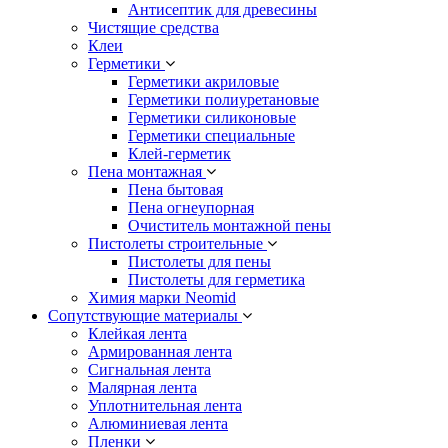
Антисептик для древесины
Чистящие средства
Клеи
Герметики
Герметики акриловые
Герметики полиуретановые
Герметики силиконовые
Герметики специальные
Клей-герметик
Пена монтажная
Пена бытовая
Пена огнеупорная
Очиститель монтажной пены
Пистолеты строительные
Пистолеты для пены
Пистолеты для герметика
Химия марки Neomid
Сопутствующие материалы
Клейкая лента
Армированная лента
Сигнальная лента
Малярная лента
Уплотнительная лента
Алюминиевая лента
Пленки