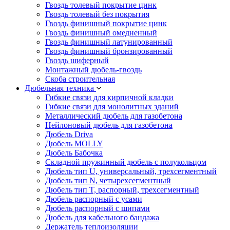
Гвоздь толевый покрытие цинк
Гвоздь толевый без покрытия
Гвоздь финишный покрытие цинк
Гвоздь финишный омедненный
Гвоздь финишный латунированный
Гвоздь финишный бронзированный
Гвоздь шиферный
Монтажный дюбель-гвоздь
Скоба строительная
Дюбельная техника
Гибкие связи для кирпичной кладки
Гибкие связи для монолитных зданий
Металлический дюбель для газобетона
Нейлоновый дюбель для газобетона
Дюбель Driva
Дюбель MOLLY
Дюбель Бабочка
Складной пружинный дюбель с полукольцом
Дюбель тип U, универсальный, трехсегментный
Дюбель тип N, четырехсегментный
Дюбель тип T, распорный, трехсегментный
Дюбель распорный с усами
Дюбель распорный с шипами
Дюбель для кабельного бандажа
Держатель теплоизоляции