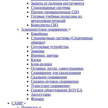
Защита от падения инструмента
Стационарные системы
Прочие промышленные СИЗ
Готовые учебные полигоны из
металлоконструкций
Комплекты СИЗ
Альпинистское снаряжение
Карабины
Страховочные системы (Спортивные
обвязки)
Спусковые устройства
Зажимы
Веревки, шнуры
Каски
Блок-ролики
Оттяжки, петли, самостраховки
Снаряжение для скалолазания
Скальное снаряжение
Снежно-ледовое снаряжение
Туристское снаряжение
Газовое оборудование KOVEA
Аксессуары
Фонари
CAMP
Промальп