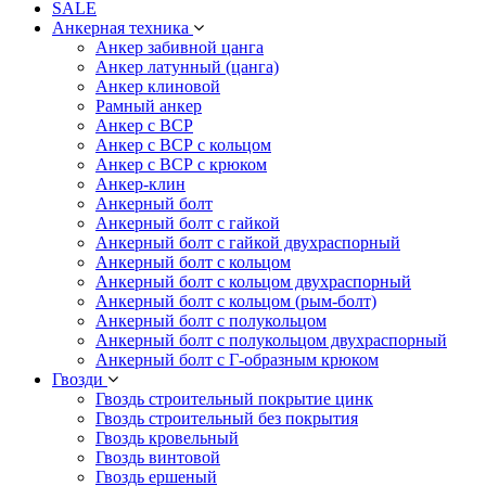
SALE
Анкерная техника
Анкер забивной цанга
Анкер латунный (цанга)
Анкер клиновой
Рамный анкер
Анкер с ВСР
Анкер с ВСР с кольцом
Анкер с ВСР с крюком
Анкер-клин
Анкерный болт
Анкерный болт с гайкой
Анкерный болт с гайкой двухраспорный
Анкерный болт с кольцом
Анкерный болт с кольцом двухраспорный
Анкерный болт с кольцом (рым-болт)
Анкерный болт с полукольцом
Анкерный болт с полукольцом двухраспорный
Анкерный болт с Г-образным крюком
Гвозди
Гвоздь строительный покрытие цинк
Гвоздь строительный без покрытия
Гвоздь кровельный
Гвоздь винтовой
Гвоздь ершеный