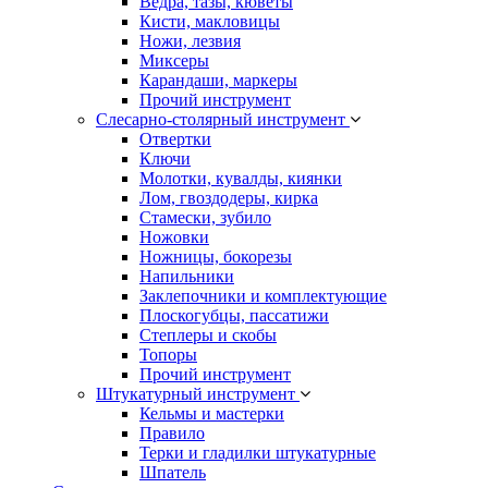
Ведра, тазы, кюветы
Кисти, макловицы
Ножи, лезвия
Миксеры
Карандаши, маркеры
Прочий инструмент
Слесарно-столярный инструмент
Отвертки
Ключи
Молотки, кувалды, киянки
Лом, гвоздодеры, кирка
Стамески, зубило
Ножовки
Ножницы, бокорезы
Напильники
Заклепочники и комплектующие
Плоскогубцы, пассатижи
Степлеры и скобы
Топоры
Прочий инструмент
Штукатурный инструмент
Кельмы и мастерки
Правило
Терки и гладилки штукатурные
Шпатель