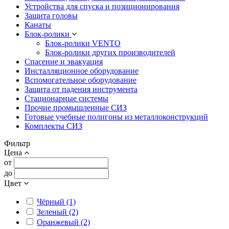
Устройства для спуска и позиционирования
Защита головы
Канаты
Блок-ролики
Блок-ролики VENTO
Блок-ролики других производителей
Спасение и эвакуация
Инсталляционное оборудование
Вспомогательное оборудование
Защита от падения инструмента
Стационарные системы
Прочие промышленные СИЗ
Готовые учебные полигоны из металлоконструкций
Комплекты СИЗ
Фильтр
Цена
от
до
Цвет
Чёрный (1)
Зеленый (2)
Оранжевый (2)