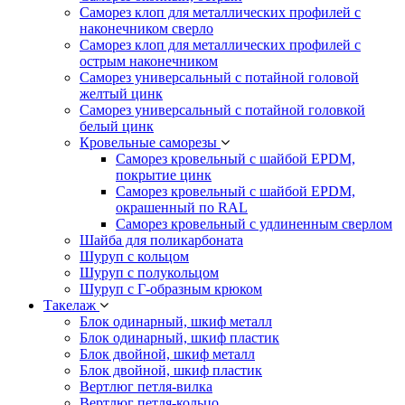
Саморез клоп для металлических профилей с
наконечником сверло
Саморез клоп для металлических профилей с
острым наконечником
Саморез универсальный с потайной головой
желтый цинк
Саморез универсальный с потайной головкой
белый цинк
Кровельные саморезы
Саморез кровельный с шайбой EPDM,
покрытие цинк
Саморез кровельный с шайбой EPDM,
окрашенный по RAL
Саморез кровельный с удлиненным сверлом
Шайба для поликарбоната
Шуруп с кольцом
Шуруп с полукольцом
Шуруп с Г-образным крюком
Такелаж
Блок одинарный, шкиф металл
Блок одинарный, шкиф пластик
Блок двойной, шкиф металл
Блок двойной, шкиф пластик
Вертлюг петля-вилка
Вертлюг петля-кольцо