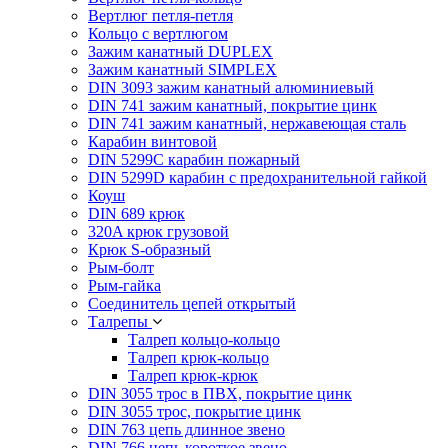
Вертлюг петля-петля
Кольцо с вертлюгом
Зажим канатный DUPLEX
Зажим канатный SIMPLEX
DIN 3093 зажим канатный алюминиевый
DIN 741 зажим канатный, покрытие цинк
DIN 741 зажим канатный, нержавеющая сталь
Карабин винтовой
DIN 5299C карабин пожарный
DIN 5299D карабин с предохранительной гайкой
Коуш
DIN 689 крюк
320A крюк грузовой
Крюк S-образный
Рым-болт
Рым-гайка
Соединитель цепей открытый
Талрепы
Талреп кольцо-кольцо
Талреп крюк-кольцо
Талреп крюк-крюк
DIN 3055 трос в ПВХ, покрытие цинк
DIN 3055 трос, покрытие цинк
DIN 763 цепь длинное звено
DIN 766 цепь короткое звено