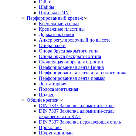
Гайки
Шайбы
Шпильки DIN
Перфорированный крепеж
Крепёжные уголки
Крепёжные пластины
Держатель балки
Анкер регулировочный по высоте
Опора балки
Опора бруса закрытого типа
Опора бруса раскрытого типа
Скользящая опора для стропил
Перфорированная лента Волна
Перфорированная лента для теплого пола
Перфорированная лента прямая
Лента тарная
Полоса монтажная
Подвес
Общий крепеж
DIN 7337 Заклепка алюминий-сталь
DIN 7337 Заклепка алюминий-сталь,
окрашенная по RAL
DIN 7337 Заклепка нержавеющая сталь
Проволока
Шуруп-шпилька