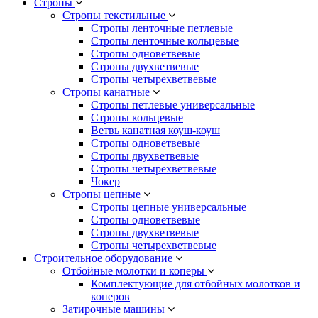
Стропы
Стропы текстильные
Стропы ленточные петлевые
Стропы ленточные кольцевые
Стропы одноветвевые
Стропы двухветвевые
Стропы четырехветвевые
Стропы канатные
Стропы петлевые универсальные
Стропы кольцевые
Ветвь канатная коуш-коуш
Стропы одноветвевые
Стропы двухветвевые
Стропы четырехветвевые
Чокер
Стропы цепные
Стропы цепные универсальные
Стропы одноветвевые
Стропы двухветвевые
Стропы четырехветвевые
Строительное оборудование
Отбойные молотки и коперы
Комплектующие для отбойных молотков и
коперов
Затирочные машины