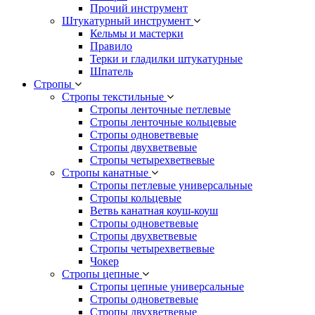
Прочий инструмент
Штукатурный инструмент
Кельмы и мастерки
Правило
Терки и гладилки штукатурные
Шпатель
Стропы
Стропы текстильные
Стропы ленточные петлевые
Стропы ленточные кольцевые
Стропы одноветвевые
Стропы двухветвевые
Стропы четырехветвевые
Стропы канатные
Стропы петлевые универсальные
Стропы кольцевые
Ветвь канатная коуш-коуш
Стропы одноветвевые
Стропы двухветвевые
Стропы четырехветвевые
Чокер
Стропы цепные
Стропы цепные универсальные
Стропы одноветвевые
Стропы двухветвевые