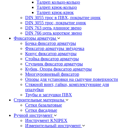
Талреп кольцо-кольцо
Талреп крюк-кольцо
Талреп крюк-крюк
DIN 3055 трос в ПВХ, покрытие цинк
DIN 3055 трос, покрытие цинк
DIN 763 цепь длинное звено
DIN 766 цепь короткое звено
Фиксаторы арматуры
Бочка фиксатор арматуры
Фиксатор арматуры звёздочка
Конус фиксатор арматуры
Стойка фиксатор арматуры
Стульчик фиксатор арматуры
Кубик, Опора фиксатор арматуры
Многоуровневый фиксатор
Опоры для установки на сыпучие поверхности
Стяжной винт, гайки, комплектующие для
опалубки
Трубы и заглушки ПВХ
Строительные материалы
Сетки базальтовые
Сетки фасадные
Ручной инструмент
Инструмент KNIPEX
Измерительный инструмент