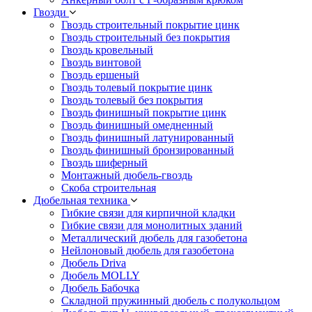
Гвозди
Гвоздь строительный покрытие цинк
Гвоздь строительный без покрытия
Гвоздь кровельный
Гвоздь винтовой
Гвоздь ершеный
Гвоздь толевый покрытие цинк
Гвоздь толевый без покрытия
Гвоздь финишный покрытие цинк
Гвоздь финишный омедненный
Гвоздь финишный латунированный
Гвоздь финишный бронзированный
Гвоздь шиферный
Монтажный дюбель-гвоздь
Скоба строительная
Дюбельная техника
Гибкие связи для кирпичной кладки
Гибкие связи для монолитных зданий
Металлический дюбель для газобетона
Нейлоновый дюбель для газобетона
Дюбель Driva
Дюбель MOLLY
Дюбель Бабочка
Складной пружинный дюбель с полукольцом