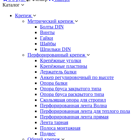
Каталог
Крепеж
Метрический крепеж
Болты DIN
Винты
Гайки
Шайбы
Шпильки DIN
Перфорированный крепеж
Крепёжные уголки
Крепёжные пластины
Держатель балки
Анкер регулировочный по высоте
Опора балки
Опора бруса закрытого типа
Опора бруса раскрытого типа
Скользящая опора для стропил
Перфорированная лента Волна
Перфорированная лента для теплого пола
Перфорированная лента прямая
Лента тарная
Полоса монтажная
Подвес
Общий крепеж