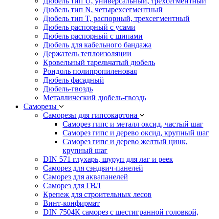
Дюбель тип U, универсальный, трехсегментный
Дюбель тип N, четырехсегментный
Дюбель тип T, распорный, трехсегментный
Дюбель распорный с усами
Дюбель распорный с шипами
Дюбель для кабельного бандажа
Держатель теплоизоляции
Кровельный тарельчатый дюбель
Рондоль полипропиленовая
Дюбель фасадный
Дюбель-гвоздь
Металлический дюбель-гвоздь
Саморезы
Саморезы для гипсокартона
Саморез гипс и металл оксид, частый шаг
Саморез гипс и дерево оксид, крупный шаг
Саморез гипс и дерево желтый цинк,
крупный шаг
DIN 571 глухарь, шуруп для лаг и реек
Саморез для сэндвич-панелей
Саморез для аквапанелей
Саморез для ГВЛ
Крепеж для строительных лесов
Винт-конфирмат
DIN 7504К саморез с шестигранной головкой,