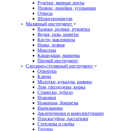
Рулетки, мерные ленты
Уровни, линейки, угольники
Отвесы
Штангенциркули
Малярный инструмент
Валики, ролики, рукоятки
Ведра, тазы, кюветы
Кисти, макловицы
Ножи, лезвия
Миксеры
Карандаши, маркеры
Прочий инструмент
Слесарно-столярный инструмент
Отвертки
Ключи
Молотки, кувалды, киянки
Лом, гвоздодеры, кирка
Стамески, зубило
Ножовки
Ножницы, бокорезы
Напильники
Заклепочники и комплектующие
Плоскогубцы, пассатижи
Степлеры и скобы
Топоры