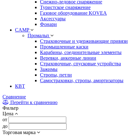
Снежно-ледовое снаряжение
Туристское снаряжение
Газовое оборудование KOVEA
Аксессуары
Фонари
CAMP
Промальп
Страховочные и удерживающие привязи
Промышленные каски
Карабины, соединительные элементы
Веревки, анкерные линии
Страховочные, спусковые устройства
Зажимы
Стропы, петли
Самостраховки, стропы, амортизаторы
КВТ
Сравнение
Перейти к сравнению
Фильтр
Цена
от
до
Торговая марка