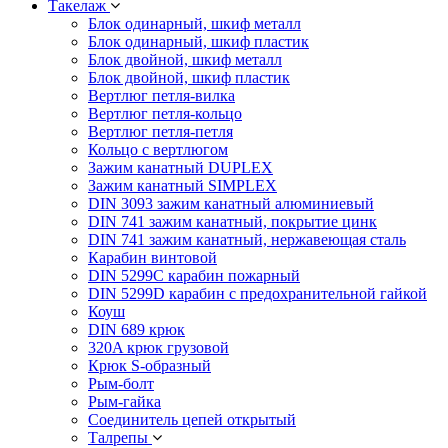
Такелаж
Блок одинарный, шкиф металл
Блок одинарный, шкиф пластик
Блок двойной, шкиф металл
Блок двойной, шкиф пластик
Вертлюг петля-вилка
Вертлюг петля-кольцо
Вертлюг петля-петля
Кольцо с вертлюгом
Зажим канатный DUPLEX
Зажим канатный SIMPLEX
DIN 3093 зажим канатный алюминиевый
DIN 741 зажим канатный, покрытие цинк
DIN 741 зажим канатный, нержавеющая сталь
Карабин винтовой
DIN 5299C карабин пожарный
DIN 5299D карабин с предохранительной гайкой
Коуш
DIN 689 крюк
320A крюк грузовой
Крюк S-образный
Рым-болт
Рым-гайка
Соединитель цепей открытый
Талрепы