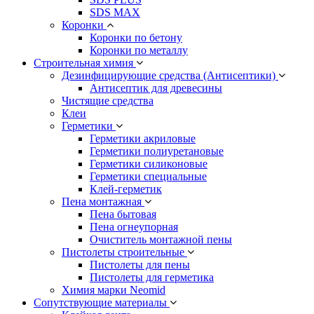
SDS MAX
Коронки
Коронки по бетону
Коронки по металлу
Строительная химия
Дезинфицирующие средства (Антисептики)
Антисептик для древесины
Чистящие средства
Клеи
Герметики
Герметики акриловые
Герметики полиуретановые
Герметики силиконовые
Герметики специальные
Клей-герметик
Пена монтажная
Пена бытовая
Пена огнеупорная
Очиститель монтажной пены
Пистолеты строительные
Пистолеты для пены
Пистолеты для герметика
Химия марки Neomid
Сопутствующие материалы