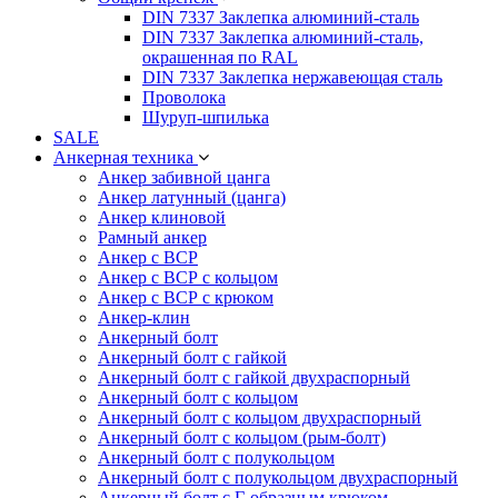
DIN 7337 Заклепка алюминий-сталь
DIN 7337 Заклепка алюминий-сталь,
окрашенная по RAL
DIN 7337 Заклепка нержавеющая сталь
Проволока
Шуруп-шпилька
SALE
Анкерная техника
Анкер забивной цанга
Анкер латунный (цанга)
Анкер клиновой
Рамный анкер
Анкер с ВСР
Анкер с ВСР с кольцом
Анкер с ВСР с крюком
Анкер-клин
Анкерный болт
Анкерный болт с гайкой
Анкерный болт с гайкой двухраспорный
Анкерный болт с кольцом
Анкерный болт с кольцом двухраспорный
Анкерный болт с кольцом (рым-болт)
Анкерный болт с полукольцом
Анкерный болт с полукольцом двухраспорный
Анкерный болт с Г-образным крюком