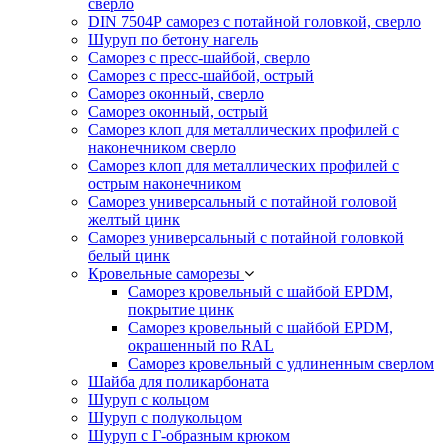
сверло
DIN 7504Р саморез с потайной головкой, сверло
Шуруп по бетону нагель
Саморез с пресс-шайбой, сверло
Саморез с пресс-шайбой, острый
Саморез оконный, сверло
Саморез оконный, острый
Саморез клоп для металлических профилей с
наконечником сверло
Саморез клоп для металлических профилей с
острым наконечником
Саморез универсальный с потайной головой
желтый цинк
Саморез универсальный с потайной головкой
белый цинк
Кровельные саморезы
Саморез кровельный с шайбой EPDM,
покрытие цинк
Саморез кровельный с шайбой EPDM,
окрашенный по RAL
Саморез кровельный с удлиненным сверлом
Шайба для поликарбоната
Шуруп с кольцом
Шуруп с полукольцом
Шуруп с Г-образным крюком