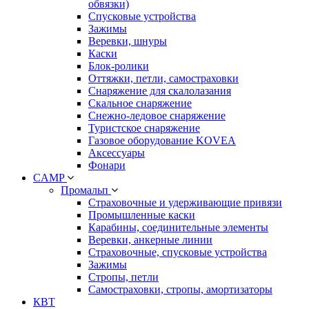
обвязки)
Спусковые устройства
Зажимы
Веревки, шнуры
Каски
Блок-ролики
Оттяжки, петли, самостраховки
Снаряжение для скалолазания
Скальное снаряжение
Снежно-ледовое снаряжение
Туристское снаряжение
Газовое оборудование KOVEA
Аксессуары
Фонари
CAMP
Промальп
Страховочные и удерживающие привязи
Промышленные каски
Карабины, соединительные элементы
Веревки, анкерные линии
Страховочные, спусковые устройства
Зажимы
Стропы, петли
Самостраховки, стропы, амортизаторы
КВТ