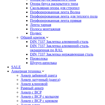
Опора бруса раскрытого типа
Скользящая опора для стропил
Перфорированная лента Волна
Перфорированная лента для теплого пола
Перфорированная лента прямая
Лента тарная
Полоса монтажная
Подвес
Общий крепеж
DIN 7337 Заклепка алюминий-сталь
DIN 7337 Заклепка алюминий-сталь,
окрашенная по RAL
DIN 7337 Заклепка нержавеющая сталь
Проволока
Шуруп-шпилька
SALE
Анкерная техника
Анкер забивной цанга
Анкер латунный (цанга)
Анкер клиновой
Рамный анкер
Анкер с ВСР
Анкер с ВСР с кольцом
Анкер с ВСР с крюком
Анкер-клин