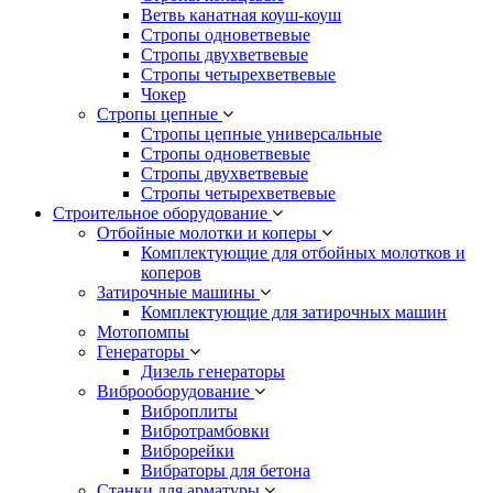
Ветвь канатная коуш-коуш
Стропы одноветвевые
Стропы двухветвевые
Стропы четырехветвевые
Чокер
Стропы цепные
Стропы цепные универсальные
Стропы одноветвевые
Стропы двухветвевые
Стропы четырехветвевые
Строительное оборудование
Отбойные молотки и коперы
Комплектующие для отбойных молотков и
коперов
Затирочные машины
Комплектующие для затирочных машин
Мотопомпы
Генераторы
Дизель генераторы
Виброоборудование
Виброплиты
Вибротрамбовки
Виброрейки
Вибраторы для бетона
Станки для арматуры