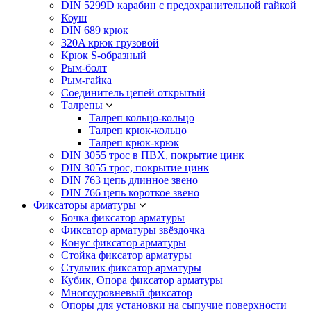
DIN 5299D карабин с предохранительной гайкой
Коуш
DIN 689 крюк
320A крюк грузовой
Крюк S-образный
Рым-болт
Рым-гайка
Соединитель цепей открытый
Талрепы
Талреп кольцо-кольцо
Талреп крюк-кольцо
Талреп крюк-крюк
DIN 3055 трос в ПВХ, покрытие цинк
DIN 3055 трос, покрытие цинк
DIN 763 цепь длинное звено
DIN 766 цепь короткое звено
Фиксаторы арматуры
Бочка фиксатор арматуры
Фиксатор арматуры звёздочка
Конус фиксатор арматуры
Стойка фиксатор арматуры
Стульчик фиксатор арматуры
Кубик, Опора фиксатор арматуры
Многоуровневый фиксатор
Опоры для установки на сыпучие поверхности