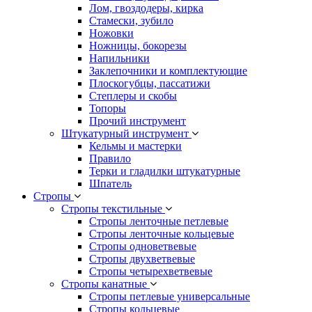
Лом, гвоздодеры, кирка
Стамески, зубило
Ножовки
Ножницы, бокорезы
Напильники
Заклепочники и комплектующие
Плоскогубцы, пассатижи
Степлеры и скобы
Топоры
Прочий инструмент
Штукатурный инструмент
Кельмы и мастерки
Правило
Терки и гладилки штукатурные
Шпатель
Стропы
Стропы текстильные
Стропы ленточные петлевые
Стропы ленточные кольцевые
Стропы одноветвевые
Стропы двухветвевые
Стропы четырехветвевые
Стропы канатные
Стропы петлевые универсальные
Стропы кольцевые