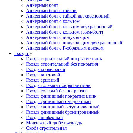
Анкерный болт
Анкерный болт с гайкой
Анкерный болт с гайкой двухраспорный
Анкерный болт с кольцом
Анкерный болт с кольцом двухраспорный
Анкерный болт с кольцом (рым-болт)
Анкерный болт с полукольцом
Анкерный болт с полукольцом двухраспорный
Анкерный болт с Г-образным крюком
Гвозди
Гвоздь строительный покрытие цинк
Гвоздь строительный без покрытия
Гвоздь кровельный
Гвоздь винтовой
Гвоздь ершеный
Гвоздь толевый покрытие цинк
Гвоздь толевый без покрытия
Гвоздь финишный покрытие цинк
Гвоздь финишный омедненный
Гвоздь финишный латунированный
Гвоздь финишный бронзированный
Гвоздь шиферный
Монтажный дюбель-гвоздь
Скоба строительная