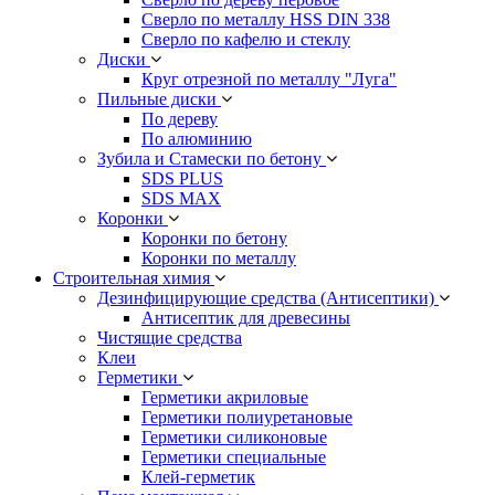
Сверло по металлу HSS DIN 338
Сверло по кафелю и стеклу
Диски
Круг отрезной по металлу "Луга"
Пильные диски
По дереву
По алюминию
Зубила и Стамески по бетону
SDS PLUS
SDS MAX
Коронки
Коронки по бетону
Коронки по металлу
Строительная химия
Дезинфицирующие средства (Антисептики)
Антисептик для древесины
Чистящие средства
Клеи
Герметики
Герметики акриловые
Герметики полиуретановые
Герметики силиконовые
Герметики специальные
Клей-герметик