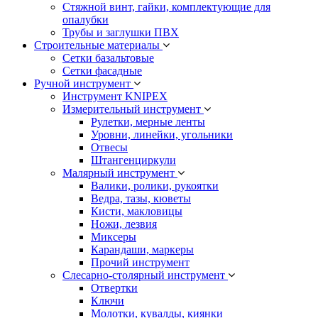
Стяжной винт, гайки, комплектующие для
опалубки
Трубы и заглушки ПВХ
Строительные материалы
Сетки базальтовые
Сетки фасадные
Ручной инструмент
Инструмент KNIPEX
Измерительный инструмент
Рулетки, мерные ленты
Уровни, линейки, угольники
Отвесы
Штангенциркули
Малярный инструмент
Валики, ролики, рукоятки
Ведра, тазы, кюветы
Кисти, макловицы
Ножи, лезвия
Миксеры
Карандаши, маркеры
Прочий инструмент
Слесарно-столярный инструмент
Отвертки
Ключи
Молотки, кувалды, киянки