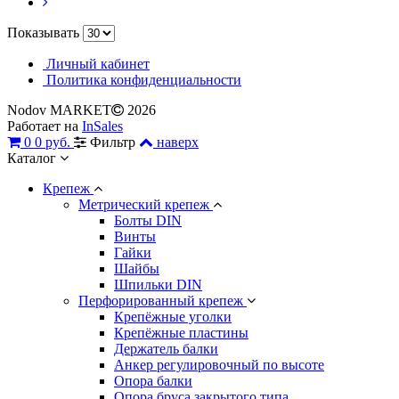
Показывать
Личный кабинет
Политика конфиденциальности
Nodov MARKET
2026
Работает на
InSales
0
0 руб.
Фильтр
наверх
Каталог
Крепеж
Метрический крепеж
Болты DIN
Винты
Гайки
Шайбы
Шпильки DIN
Перфорированный крепеж
Крепёжные уголки
Крепёжные пластины
Держатель балки
Анкер регулировочный по высоте
Опора балки
Опора бруса закрытого типа