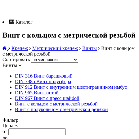
Каталог
Винт с кольцом с метрической резьбой
Крепеж
Метрический крепеж
Винты
Винт с кольцом
с метрической резьбой
Сортировать
Винты
DIN 316 Винт барашковый
DIN 7985 Винт полусфера
DIN 912 Винт с внутренним шестигранником имбус
DIN 965 Винт потай
DIN 967 Винт с пресс-шайбой
Винт с кольцом с метрической резьбой
Винт с полукольцом с метрической резьбой
Фильтр
Цена
от
до