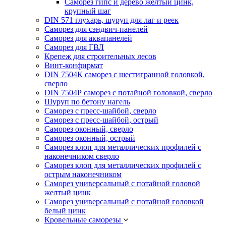
Саморез гипс и дерево желтый цинк,
крупный шаг
DIN 571 глухарь, шуруп для лаг и реек
Саморез для сэндвич-панелей
Саморез для аквапанелей
Саморез для ГВЛ
Крепеж для строительных лесов
Винт-конфирмат
DIN 7504К саморез с шестигранной головкой,
сверло
DIN 7504Р саморез с потайной головкой, сверло
Шуруп по бетону нагель
Саморез с пресс-шайбой, сверло
Саморез с пресс-шайбой, острый
Саморез оконный, сверло
Саморез оконный, острый
Саморез клоп для металлических профилей с
наконечником сверло
Саморез клоп для металлических профилей с
острым наконечником
Саморез универсальный с потайной головой
желтый цинк
Саморез универсальный с потайной головкой
белый цинк
Кровельные саморезы