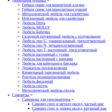
Дюбельная техника
Гибкие связи для кирпичной кладки
Гибкие связи для монолитных зданий
Металлический дюбель для газобетона
Нейлоновый дюбель для газобетона
Дюбель Driva
Дюбель MOLLY
Дюбель Бабочка
Складной пружинный дюбель с полукольцом
Дюбель тип U, универсальный, трехсегментный
Дюбель тип N, четырехсегментный
Дюбель тип T, распорный, трехсегментный
Дюбель распорный с усами
Дюбель распорный с шипами
Дюбель для кабельного бандажа
Держатель теплоизоляции
Кровельный тарельчатый дюбель
Рондоль полипропиленовая
Дюбель фасадный
Дюбель-гвоздь
Металлический дюбель-гвоздь
Саморезы
Саморезы для гипсокартона
Саморез гипс и металл оксид, частый шаг
Саморез гипс и дерево оксид, крупный шаг