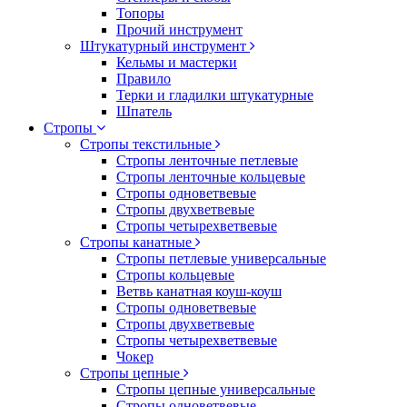
Топоры
Прочий инструмент
Штукатурный инструмент
Кельмы и мастерки
Правило
Терки и гладилки штукатурные
Шпатель
Стропы
Стропы текстильные
Стропы ленточные петлевые
Стропы ленточные кольцевые
Стропы одноветвевые
Стропы двухветвевые
Стропы четырехветвевые
Стропы канатные
Стропы петлевые универсальные
Стропы кольцевые
Ветвь канатная коуш-коуш
Стропы одноветвевые
Стропы двухветвевые
Стропы четырехветвевые
Чокер
Стропы цепные
Стропы цепные универсальные
Стропы одноветвевые