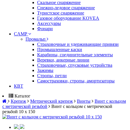
Скальное снаряжение
Снежно-ледовое снаряжение
Туристское снаряжение
Газовое оборудование KOVEA
Аксессуары
Фонари
CAMP
Промальп
Страховочные и удерживающие привязи
Промышленные каски
Карабины, соединительные элементы
Веревки, анкерные линии
Страховочные, спусковые устройства
Зажимы
Стропы, петли
Самостраховки, стропы, амортизаторы
КВТ
Каталог
Крепеж
Метрический крепеж
Винты
Винт с кольцом
с метрической резьбой
Винт с кольцом с метрической
резьбой 10 х 150