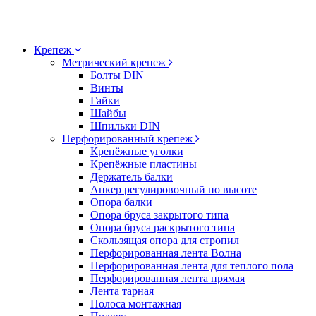
Крепеж
Метрический крепеж
Болты DIN
Винты
Гайки
Шайбы
Шпильки DIN
Перфорированный крепеж
Крепёжные уголки
Крепёжные пластины
Держатель балки
Анкер регулировочный по высоте
Опора балки
Опора бруса закрытого типа
Опора бруса раскрытого типа
Скользящая опора для стропил
Перфорированная лента Волна
Перфорированная лента для теплого пола
Перфорированная лента прямая
Лента тарная
Полоса монтажная