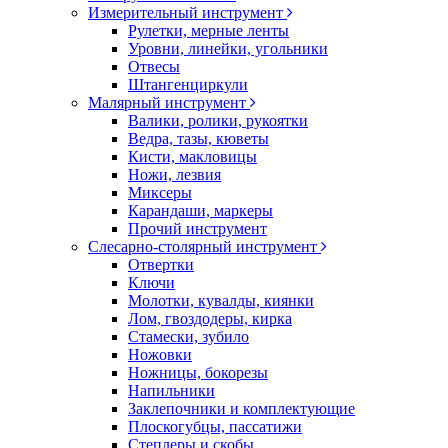
Измерительный инструмент
Рулетки, мерные ленты
Уровни, линейки, угольники
Отвесы
Штангенциркули
Малярный инструмент
Валики, ролики, рукоятки
Ведра, тазы, кюветы
Кисти, макловицы
Ножи, лезвия
Миксеры
Карандаши, маркеры
Прочий инструмент
Слесарно-столярный инструмент
Отвертки
Ключи
Молотки, кувалды, киянки
Лом, гвоздодеры, кирка
Стамески, зубило
Ножовки
Ножницы, бокорезы
Напильники
Заклепочники и комплектующие
Плоскогубцы, пассатижи
Степлеры и скобы