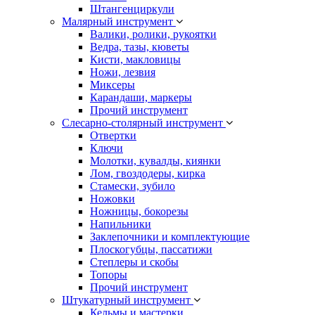
Штангенциркули
Малярный инструмент
Валики, ролики, рукоятки
Ведра, тазы, кюветы
Кисти, макловицы
Ножи, лезвия
Миксеры
Карандаши, маркеры
Прочий инструмент
Слесарно-столярный инструмент
Отвертки
Ключи
Молотки, кувалды, киянки
Лом, гвоздодеры, кирка
Стамески, зубило
Ножовки
Ножницы, бокорезы
Напильники
Заклепочники и комплектующие
Плоскогубцы, пассатижи
Степлеры и скобы
Топоры
Прочий инструмент
Штукатурный инструмент
Кельмы и мастерки