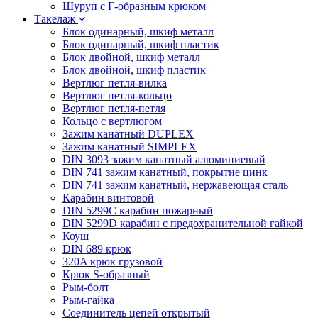
Шуруп с Г-образным крюком
Такелаж
Блок одинарный, шкиф металл
Блок одинарный, шкиф пластик
Блок двойной, шкиф металл
Блок двойной, шкиф пластик
Вертлюг петля-вилка
Вертлюг петля-кольцо
Вертлюг петля-петля
Кольцо с вертлюгом
Зажим канатный DUPLEX
Зажим канатный SIMPLEX
DIN 3093 зажим канатный алюминиевый
DIN 741 зажим канатный, покрытие цинк
DIN 741 зажим канатный, нержавеющая сталь
Карабин винтовой
DIN 5299C карабин пожарный
DIN 5299D карабин с предохранительной гайкой
Коуш
DIN 689 крюк
320A крюк грузовой
Крюк S-образный
Рым-болт
Рым-гайка
Соединитель цепей открытый