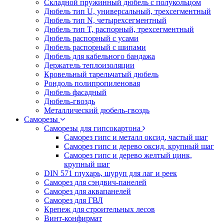
Складной пружинный дюбель с полукольцом
Дюбель тип U, универсальный, трехсегментный
Дюбель тип N, четырехсегментный
Дюбель тип T, распорный, трехсегментный
Дюбель распорный с усами
Дюбель распорный с шипами
Дюбель для кабельного бандажа
Держатель теплоизоляции
Кровельный тарельчатый дюбель
Рондоль полипропиленовая
Дюбель фасадный
Дюбель-гвоздь
Металлический дюбель-гвоздь
Саморезы
Саморезы для гипсокартона
Саморез гипс и металл оксид, частый шаг
Саморез гипс и дерево оксид, крупный шаг
Саморез гипс и дерево желтый цинк,
крупный шаг
DIN 571 глухарь, шуруп для лаг и реек
Саморез для сэндвич-панелей
Саморез для аквапанелей
Саморез для ГВЛ
Крепеж для строительных лесов
Винт-конфирмат