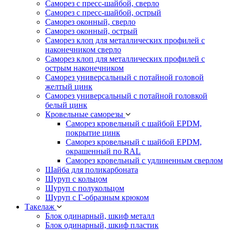
Саморез с пресс-шайбой, сверло
Саморез с пресс-шайбой, острый
Саморез оконный, сверло
Саморез оконный, острый
Саморез клоп для металлических профилей с
наконечником сверло
Саморез клоп для металлических профилей с
острым наконечником
Саморез универсальный с потайной головой
желтый цинк
Саморез универсальный с потайной головкой
белый цинк
Кровельные саморезы
Саморез кровельный с шайбой EPDM,
покрытие цинк
Саморез кровельный с шайбой EPDM,
окрашенный по RAL
Саморез кровельный с удлиненным сверлом
Шайба для поликарбоната
Шуруп с кольцом
Шуруп с полукольцом
Шуруп с Г-образным крюком
Такелаж
Блок одинарный, шкиф металл
Блок одинарный, шкиф пластик