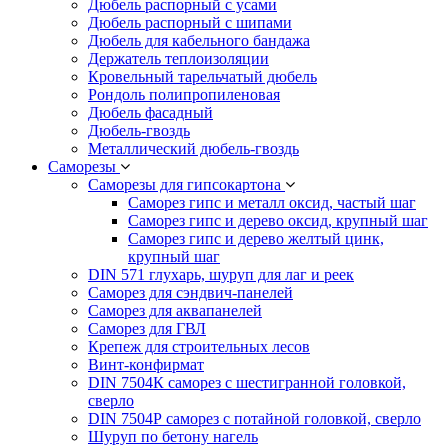
Дюбель распорный с усами
Дюбель распорный с шипами
Дюбель для кабельного бандажа
Держатель теплоизоляции
Кровельный тарельчатый дюбель
Рондоль полипропиленовая
Дюбель фасадный
Дюбель-гвоздь
Металлический дюбель-гвоздь
Саморезы
Саморезы для гипсокартона
Саморез гипс и металл оксид, частый шаг
Саморез гипс и дерево оксид, крупный шаг
Саморез гипс и дерево желтый цинк,
крупный шаг
DIN 571 глухарь, шуруп для лаг и реек
Саморез для сэндвич-панелей
Саморез для аквапанелей
Саморез для ГВЛ
Крепеж для строительных лесов
Винт-конфирмат
DIN 7504К саморез с шестигранной головкой,
сверло
DIN 7504Р саморез с потайной головкой, сверло
Шуруп по бетону нагель