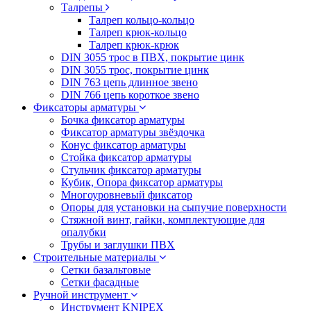
Талрепы
Талреп кольцо-кольцо
Талреп крюк-кольцо
Талреп крюк-крюк
DIN 3055 трос в ПВХ, покрытие цинк
DIN 3055 трос, покрытие цинк
DIN 763 цепь длинное звено
DIN 766 цепь короткое звено
Фиксаторы арматуры
Бочка фиксатор арматуры
Фиксатор арматуры звёздочка
Конус фиксатор арматуры
Стойка фиксатор арматуры
Стульчик фиксатор арматуры
Кубик, Опора фиксатор арматуры
Многоуровневый фиксатор
Опоры для установки на сыпучие поверхности
Стяжной винт, гайки, комплектующие для
опалубки
Трубы и заглушки ПВХ
Строительные материалы
Сетки базальтовые
Сетки фасадные
Ручной инструмент
Инструмент KNIPEX