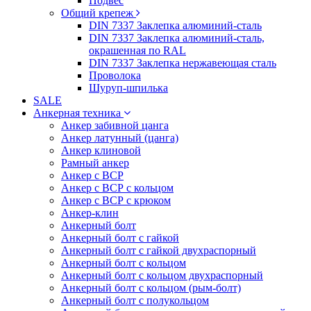
Подвес
Общий крепеж
DIN 7337 Заклепка алюминий-сталь
DIN 7337 Заклепка алюминий-сталь,
окрашенная по RAL
DIN 7337 Заклепка нержавеющая сталь
Проволока
Шуруп-шпилька
SALE
Анкерная техника
Анкер забивной цанга
Анкер латунный (цанга)
Анкер клиновой
Рамный анкер
Анкер с ВСР
Анкер с ВСР с кольцом
Анкер с ВСР с крюком
Анкер-клин
Анкерный болт
Анкерный болт с гайкой
Анкерный болт с гайкой двухраспорный
Анкерный болт с кольцом
Анкерный болт с кольцом двухраспорный
Анкерный болт с кольцом (рым-болт)
Анкерный болт с полукольцом