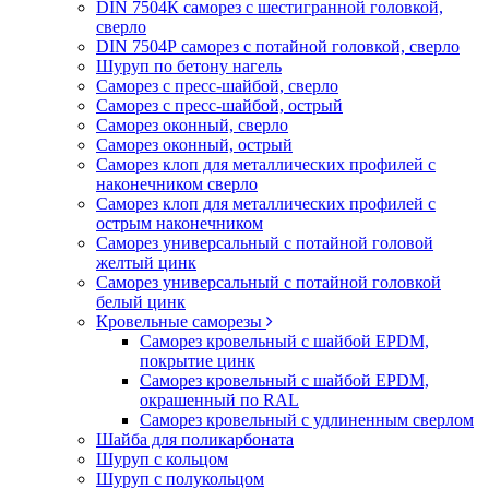
DIN 7504К саморез с шестигранной головкой,
сверло
DIN 7504Р саморез с потайной головкой, сверло
Шуруп по бетону нагель
Саморез с пресс-шайбой, сверло
Саморез с пресс-шайбой, острый
Саморез оконный, сверло
Саморез оконный, острый
Саморез клоп для металлических профилей с
наконечником сверло
Саморез клоп для металлических профилей с
острым наконечником
Саморез универсальный с потайной головой
желтый цинк
Саморез универсальный с потайной головкой
белый цинк
Кровельные саморезы
Саморез кровельный с шайбой EPDM,
покрытие цинк
Саморез кровельный с шайбой EPDM,
окрашенный по RAL
Саморез кровельный с удлиненным сверлом
Шайба для поликарбоната
Шуруп с кольцом
Шуруп с полукольцом