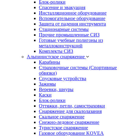
Блок-ролики
Спасение и эвакуация
Инсталляционное оборудование
Вспомогательное оборудование
Защита от падения инструмента
Стационарные системы
Прочие промышленные СИЗ
Готовые учебные полигоны из
металлоконструкций
Комплекты СИЗ
Альпинистское снаряжение
Карабины
Страховочные системы (Спортивные
обвязки)
Спусковые устройства
Зажимы
Веревки, шнуры
Каски
Блок-ролики
Оттяжки, петли, самостраховки
Снаряжение для скалолазания
Скальное снаряжение
Снежно-ледовое снаряжение
Туристское снаряжение
Газовое оборудование KOVEA