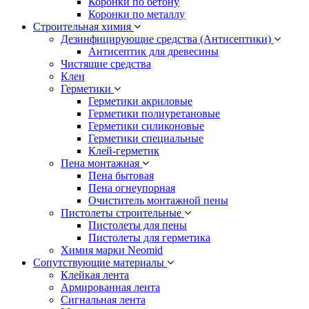
Коронки по бетону
Коронки по металлу
Строительная химия
Дезинфицирующие средства (Антисептики)
Антисептик для древесины
Чистящие средства
Клеи
Герметики
Герметики акриловые
Герметики полиуретановые
Герметики силиконовые
Герметики специальные
Клей-герметик
Пена монтажная
Пена бытовая
Пена огнеупорная
Очиститель монтажной пены
Пистолеты строительные
Пистолеты для пены
Пистолеты для герметика
Химия марки Neomid
Сопутствующие материалы
Клейкая лента
Армированная лента
Сигнальная лента