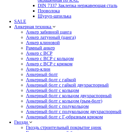
окрашенная по RAL
DIN 7337 Заклепка нержавеющая сталь
Проволока
Шуруп-шпилька
SALE
Анкерная техника
Анкер забивной цанга
Анкер латунный (цанга)
Анкер клиновой
Рамный анкер
Анкер с ВСР
Анкер с ВСР с кольцом
Анкер с ВСР с крюком
Анкер-клин
Анкерный болт
Анкерный болт с гайкой
Анкерный болт с гайкой двухраспорный
Анкерный болт с кольцом
Анкерный болт с кольцом двухраспорный
Анкерный болт с кольцом (рым-болт)
Анкерный болт с полукольцом
Анкерный болт с полукольцом двухраспорный
Анкерный болт с Г-образным крюком
Гвозди
Гвоздь строительный покрытие цинк