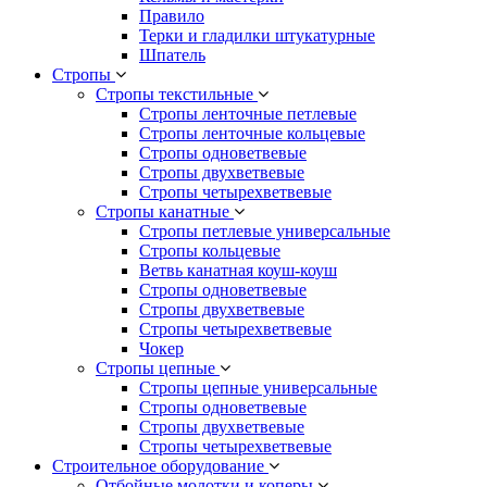
Правило
Терки и гладилки штукатурные
Шпатель
Стропы
Стропы текстильные
Стропы ленточные петлевые
Стропы ленточные кольцевые
Стропы одноветвевые
Стропы двухветвевые
Стропы четырехветвевые
Стропы канатные
Стропы петлевые универсальные
Стропы кольцевые
Ветвь канатная коуш-коуш
Стропы одноветвевые
Стропы двухветвевые
Стропы четырехветвевые
Чокер
Стропы цепные
Стропы цепные универсальные
Стропы одноветвевые
Стропы двухветвевые
Стропы четырехветвевые
Строительное оборудование
Отбойные молотки и коперы