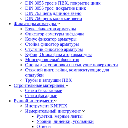
DIN 3055 трос в ПВХ, покрытие цинк
DIN 3055 трос, покрытие цинк
DIN 763 цепь длинное звено
DIN 766 цепь короткое звено
Фиксаторы арматуры
Бочка фиксатор арматуры
Фиксатор арматуры звёздочка
Конус фиксатор арматуры
Стойка фиксатор арматуры
Стульчик фиксатор арматуры
Кубик, Опора фиксатор арматуры
Многоуровневый фиксатор
Опоры для установки на сыпучие поверхности
Стяжной винт, гайки, комплектующие для
опалубки
Трубы и заглушки ПВХ
Строительные материалы
Сетки базальтовые
Сетки фасадные
Ручной инструмент
Инструмент KNIPEX
Измерительный инструмент
Рулетки, мерные ленты
Уровни, линейки, угольники
Отвесы