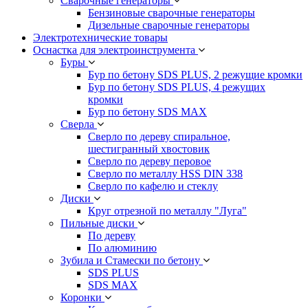
Сварочные генераторы
Бензиновые сварочные генераторы
Дизельные сварочные генераторы
Электротехнические товары
Оснастка для электроинструмента
Буры
Бур по бетону SDS PLUS, 2 режущие кромки
Бур по бетону SDS PLUS, 4 режущих
кромки
Бур по бетону SDS MAX
Сверла
Сверло по дереву спиральное,
шестигранный хвостовик
Сверло по дереву перовое
Сверло по металлу HSS DIN 338
Сверло по кафелю и стеклу
Диски
Круг отрезной по металлу "Луга"
Пильные диски
По дереву
По алюминию
Зубила и Стамески по бетону
SDS PLUS
SDS MAX
Коронки