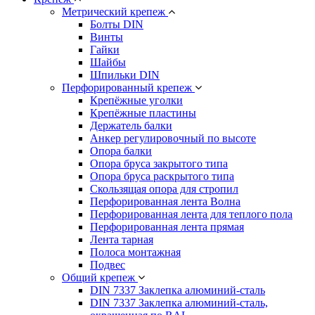
Метрический крепеж
Болты DIN
Винты
Гайки
Шайбы
Шпильки DIN
Перфорированный крепеж
Крепёжные уголки
Крепёжные пластины
Держатель балки
Анкер регулировочный по высоте
Опора балки
Опора бруса закрытого типа
Опора бруса раскрытого типа
Скользящая опора для стропил
Перфорированная лента Волна
Перфорированная лента для теплого пола
Перфорированная лента прямая
Лента тарная
Полоса монтажная
Подвес
Общий крепеж
DIN 7337 Заклепка алюминий-сталь
DIN 7337 Заклепка алюминий-сталь,