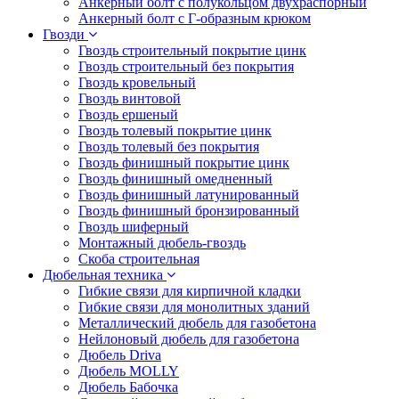
Анкерный болт с полукольцом двухраспорный
Анкерный болт с Г-образным крюком
Гвозди
Гвоздь строительный покрытие цинк
Гвоздь строительный без покрытия
Гвоздь кровельный
Гвоздь винтовой
Гвоздь ершеный
Гвоздь толевый покрытие цинк
Гвоздь толевый без покрытия
Гвоздь финишный покрытие цинк
Гвоздь финишный омедненный
Гвоздь финишный латунированный
Гвоздь финишный бронзированный
Гвоздь шиферный
Монтажный дюбель-гвоздь
Скоба строительная
Дюбельная техника
Гибкие связи для кирпичной кладки
Гибкие связи для монолитных зданий
Металлический дюбель для газобетона
Нейлоновый дюбель для газобетона
Дюбель Driva
Дюбель MOLLY
Дюбель Бабочка