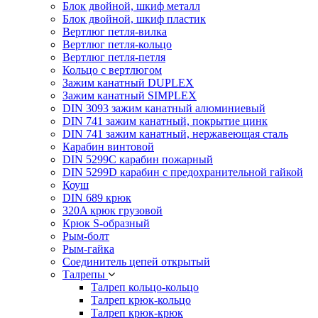
Блок двойной, шкиф металл
Блок двойной, шкиф пластик
Вертлюг петля-вилка
Вертлюг петля-кольцо
Вертлюг петля-петля
Кольцо с вертлюгом
Зажим канатный DUPLEX
Зажим канатный SIMPLEX
DIN 3093 зажим канатный алюминиевый
DIN 741 зажим канатный, покрытие цинк
DIN 741 зажим канатный, нержавеющая сталь
Карабин винтовой
DIN 5299C карабин пожарный
DIN 5299D карабин с предохранительной гайкой
Коуш
DIN 689 крюк
320A крюк грузовой
Крюк S-образный
Рым-болт
Рым-гайка
Соединитель цепей открытый
Талрепы
Талреп кольцо-кольцо
Талреп крюк-кольцо
Талреп крюк-крюк