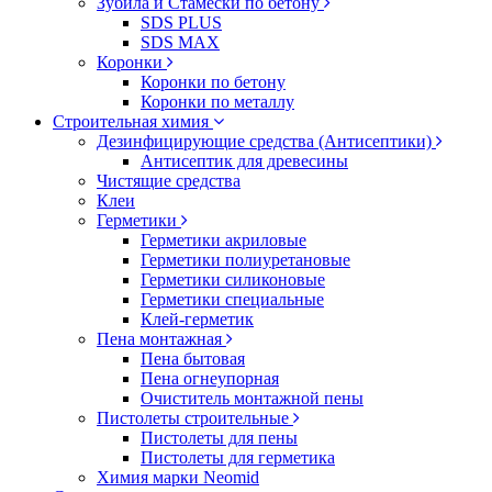
Зубила и Стамески по бетону
SDS PLUS
SDS MAX
Коронки
Коронки по бетону
Коронки по металлу
Строительная химия
Дезинфицирующие средства (Антисептики)
Антисептик для древесины
Чистящие средства
Клеи
Герметики
Герметики акриловые
Герметики полиуретановые
Герметики силиконовые
Герметики специальные
Клей-герметик
Пена монтажная
Пена бытовая
Пена огнеупорная
Очиститель монтажной пены
Пистолеты строительные
Пистолеты для пены
Пистолеты для герметика
Химия марки Neomid