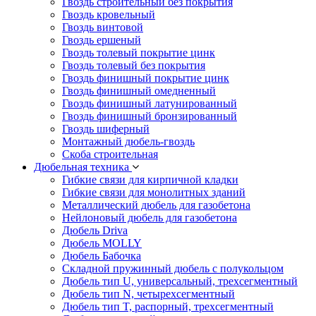
Гвоздь строительный без покрытия
Гвоздь кровельный
Гвоздь винтовой
Гвоздь ершеный
Гвоздь толевый покрытие цинк
Гвоздь толевый без покрытия
Гвоздь финишный покрытие цинк
Гвоздь финишный омедненный
Гвоздь финишный латунированный
Гвоздь финишный бронзированный
Гвоздь шиферный
Монтажный дюбель-гвоздь
Скоба строительная
Дюбельная техника
Гибкие связи для кирпичной кладки
Гибкие связи для монолитных зданий
Металлический дюбель для газобетона
Нейлоновый дюбель для газобетона
Дюбель Driva
Дюбель MOLLY
Дюбель Бабочка
Складной пружинный дюбель с полукольцом
Дюбель тип U, универсальный, трехсегментный
Дюбель тип N, четырехсегментный
Дюбель тип T, распорный, трехсегментный