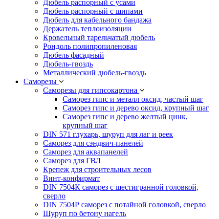
Дюбель распорный с усами
Дюбель распорный с шипами
Дюбель для кабельного бандажа
Держатель теплоизоляции
Кровельный тарельчатый дюбель
Рондоль полипропиленовая
Дюбель фасадный
Дюбель-гвоздь
Металлический дюбель-гвоздь
Саморезы
Саморезы для гипсокартона
Саморез гипс и металл оксид, частый шаг
Саморез гипс и дерево оксид, крупный шаг
Саморез гипс и дерево желтый цинк,
крупный шаг
DIN 571 глухарь, шуруп для лаг и реек
Саморез для сэндвич-панелей
Саморез для аквапанелей
Саморез для ГВЛ
Крепеж для строительных лесов
Винт-конфирмат
DIN 7504К саморез с шестигранной головкой,
сверло
DIN 7504Р саморез с потайной головкой, сверло
Шуруп по бетону нагель