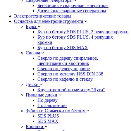
Сварочные генераторы
Бензиновые сварочные генераторы
Дизельные сварочные генераторы
Электротехнические товары
Оснастка для электроинструмента
Буры
Бур по бетону SDS PLUS, 2 режущие кромки
Бур по бетону SDS PLUS, 4 режущих
кромки
Бур по бетону SDS MAX
Сверла
Сверло по дереву спиральное,
шестигранный хвостовик
Сверло по дереву перовое
Сверло по металлу HSS DIN 338
Сверло по кафелю и стеклу
Диски
Круг отрезной по металлу "Луга"
Пильные диски
По дереву
По алюминию
Зубила и Стамески по бетону
SDS PLUS
SDS MAX
Коронки