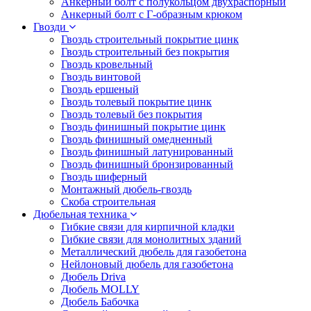
Анкерный болт с полукольцом двухраспорный
Анкерный болт с Г-образным крюком
Гвозди
Гвоздь строительный покрытие цинк
Гвоздь строительный без покрытия
Гвоздь кровельный
Гвоздь винтовой
Гвоздь ершеный
Гвоздь толевый покрытие цинк
Гвоздь толевый без покрытия
Гвоздь финишный покрытие цинк
Гвоздь финишный омедненный
Гвоздь финишный латунированный
Гвоздь финишный бронзированный
Гвоздь шиферный
Монтажный дюбель-гвоздь
Скоба строительная
Дюбельная техника
Гибкие связи для кирпичной кладки
Гибкие связи для монолитных зданий
Металлический дюбель для газобетона
Нейлоновый дюбель для газобетона
Дюбель Driva
Дюбель MOLLY
Дюбель Бабочка