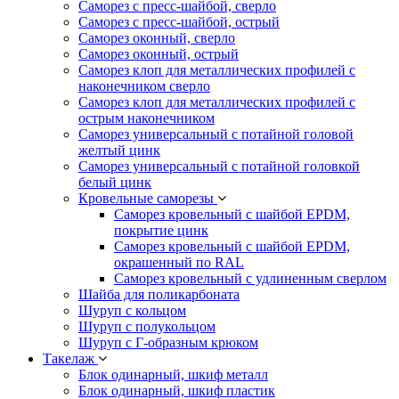
Саморез с пресс-шайбой, сверло
Саморез с пресс-шайбой, острый
Саморез оконный, сверло
Саморез оконный, острый
Саморез клоп для металлических профилей с
наконечником сверло
Саморез клоп для металлических профилей с
острым наконечником
Саморез универсальный с потайной головой
желтый цинк
Саморез универсальный с потайной головкой
белый цинк
Кровельные саморезы
Саморез кровельный с шайбой EPDM,
покрытие цинк
Саморез кровельный с шайбой EPDM,
окрашенный по RAL
Саморез кровельный с удлиненным сверлом
Шайба для поликарбоната
Шуруп с кольцом
Шуруп с полукольцом
Шуруп с Г-образным крюком
Такелаж
Блок одинарный, шкиф металл
Блок одинарный, шкиф пластик