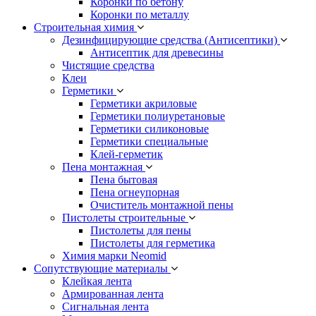
Коронки по бетону
Коронки по металлу
Строительная химия
Дезинфицирующие средства (Антисептики)
Антисептик для древесины
Чистящие средства
Клеи
Герметики
Герметики акриловые
Герметики полиуретановые
Герметики силиконовые
Герметики специальные
Клей-герметик
Пена монтажная
Пена бытовая
Пена огнеупорная
Очиститель монтажной пены
Пистолеты строительные
Пистолеты для пены
Пистолеты для герметика
Химия марки Neomid
Сопутствующие материалы
Клейкая лента
Армированная лента
Сигнальная лента