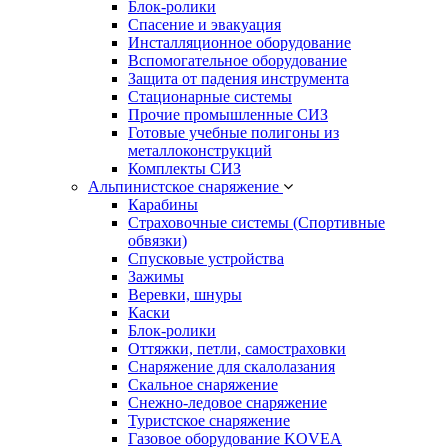
Блок-ролики
Спасение и эвакуация
Инсталляционное оборудование
Вспомогательное оборудование
Защита от падения инструмента
Стационарные системы
Прочие промышленные СИЗ
Готовые учебные полигоны из
металлоконструкций
Комплекты СИЗ
Альпинистское снаряжение
Карабины
Страховочные системы (Спортивные
обвязки)
Спусковые устройства
Зажимы
Веревки, шнуры
Каски
Блок-ролики
Оттяжки, петли, самостраховки
Снаряжение для скалолазания
Скальное снаряжение
Снежно-ледовое снаряжение
Туристское снаряжение
Газовое оборудование KOVEA