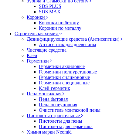
Зубила и Стамески по бетону
SDS PLUS
SDS MAX
Коронки
Коронки по бетону
Коронки по металлу
Строительная химия
Дезинфицирующие средства (Антисептики)
Антисептик для древесины
Чистящие средства
Клеи
Герметики
Герметики акриловые
Герметики полиуретановые
Герметики силиконовые
Герметики специальные
Клей-герметик
Пена монтажная
Пена бытовая
Пена огнеупорная
Очиститель монтажной пены
Пистолеты строительные
Пистолеты для пены
Пистолеты для герметика
Химия марки Neomid