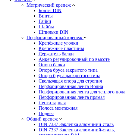
Метрический крепеж
Болты DIN
Винты
Гайки
Шайбы
Шпильки DIN
Перфорированный крепеж
Крепёжные уголки
Крепёжные пластины
Держатель балки
Анкер регулировочный по высоте
Опора балки
Опора бруса закрытого типа
Опора бруса раскрытого типа
Скользящая опора для стропил
Перфорированная лента Волна
Перфорированная лента для теплого пола
Перфорированная лента прямая
Лента тарная
Полоса монтажная
Подвес
Общий крепеж
DIN 7337 Заклепка алюминий-сталь
DIN 7337 Заклепка алюминий-сталь,