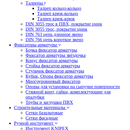
Талрепы
Талреп кольцо-кольцо
Талреп крюк-кольцо
Талреп крюк-крюк
DIN 3055 трос в ПВХ, покрытие цинк
DIN 3055 трос, покрытие цинк
DIN 763 цепь длинное звено
DIN 766 цепь короткое звено
Фиксаторы арматуры
Бочка фиксатор арматуры
Фиксатор арматуры звёздочка
Конус фиксатор арматуры
Стойка фиксатор арматуры
Стульчик фиксатор арматуры
Кубик, Опора фиксатор арматуры
Многоуровневый фиксатор
Опоры для установки на сыпучие поверхности
Стяжной винт, гайки, комплектующие для
опалубки
Трубы и заглушки ПВХ
Строительные материалы
Сетки базальтовые
Сетки фасадные
Ручной инструмент
Инструмент KNIPEX