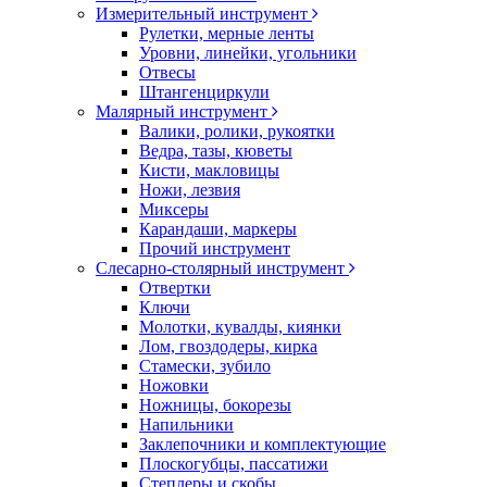
Измерительный инструмент
Рулетки, мерные ленты
Уровни, линейки, угольники
Отвесы
Штангенциркули
Малярный инструмент
Валики, ролики, рукоятки
Ведра, тазы, кюветы
Кисти, макловицы
Ножи, лезвия
Миксеры
Карандаши, маркеры
Прочий инструмент
Слесарно-столярный инструмент
Отвертки
Ключи
Молотки, кувалды, киянки
Лом, гвоздодеры, кирка
Стамески, зубило
Ножовки
Ножницы, бокорезы
Напильники
Заклепочники и комплектующие
Плоскогубцы, пассатижи
Степлеры и скобы