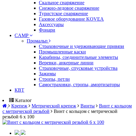
Скальное снаряжение
Снежно-ледовое снаряжение
Туристское снаряжение
Газовое оборудование KOVEA
Аксессуары
Фонари
CAMP
Промальп
Страховочные и удерживающие привязи
Промышленные каски
Карабины, соединительные элементы
Веревки, анкерные линии
Страховочные, спусковые устройства
Зажимы
Стропы, петли
Самостраховки, стропы, амортизаторы
КВТ
Каталог
Крепеж
Метрический крепеж
Винты
Винт с кольцом
с метрической резьбой
Винт с кольцом с метрической
резьбой 6 х 100