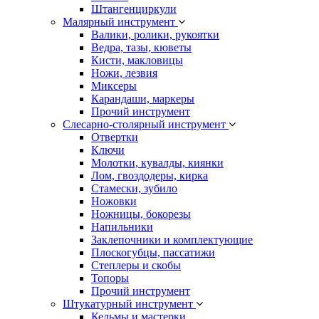
Штангенциркули
Малярный инструмент
Валики, ролики, рукоятки
Ведра, тазы, кюветы
Кисти, макловицы
Ножи, лезвия
Миксеры
Карандаши, маркеры
Прочий инструмент
Слесарно-столярный инструмент
Отвертки
Ключи
Молотки, кувалды, киянки
Лом, гвоздодеры, кирка
Стамески, зубило
Ножовки
Ножницы, бокорезы
Напильники
Заклепочники и комплектующие
Плоскогубцы, пассатижи
Степлеры и скобы
Топоры
Прочий инструмент
Штукатурный инструмент
Кельмы и мастерки