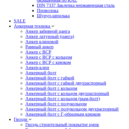
окрашенная по RAL
DIN 7337 Заклепка нержавеющая сталь
Проволока
Шуруп-шпилька
SALE
Анкерная техника
Анкер забивной цанга
Анкер латунный (цанга)
Анкер клиновой
Рамный анкер
Анкер с ВСР
Анкер с ВСР с кольцом
Анкер с ВСР с крюком
Анкер-клин
Анкерный болт
Анкерный болт с гайкой
Анкерный болт с гайкой двухраспорный
Анкерный болт с кольцом
Анкерный болт с кольцом двухраспорный
Анкерный болт с кольцом (рым-болт)
Анкерный болт с полукольцом
Анкерный болт с полукольцом двухраспорный
Анкерный болт с Г-образным крюком
Гвозди
Гвоздь строительный покрытие цинк