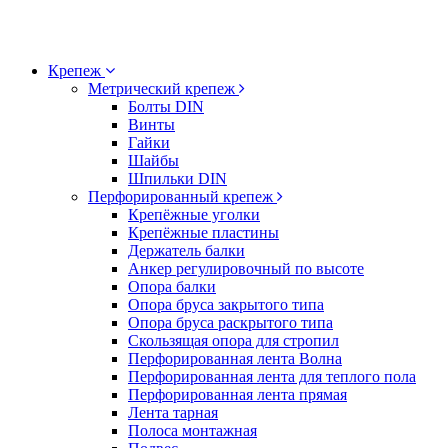
Крепеж
Метрический крепеж
Болты DIN
Винты
Гайки
Шайбы
Шпильки DIN
Перфорированный крепеж
Крепёжные уголки
Крепёжные пластины
Держатель балки
Анкер регулировочный по высоте
Опора балки
Опора бруса закрытого типа
Опора бруса раскрытого типа
Скользящая опора для стропил
Перфорированная лента Волна
Перфорированная лента для теплого пола
Перфорированная лента прямая
Лента тарная
Полоса монтажная