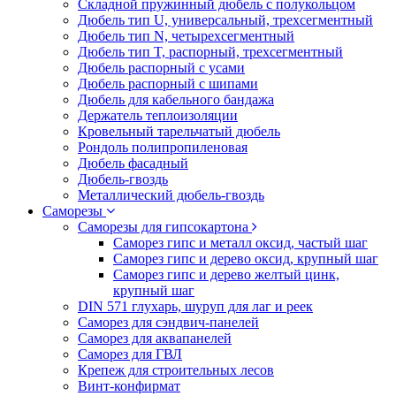
Складной пружинный дюбель с полукольцом
Дюбель тип U, универсальный, трехсегментный
Дюбель тип N, четырехсегментный
Дюбель тип T, распорный, трехсегментный
Дюбель распорный с усами
Дюбель распорный с шипами
Дюбель для кабельного бандажа
Держатель теплоизоляции
Кровельный тарельчатый дюбель
Рондоль полипропиленовая
Дюбель фасадный
Дюбель-гвоздь
Металлический дюбель-гвоздь
Саморезы
Саморезы для гипсокартона
Саморез гипс и металл оксид, частый шаг
Саморез гипс и дерево оксид, крупный шаг
Саморез гипс и дерево желтый цинк,
крупный шаг
DIN 571 глухарь, шуруп для лаг и реек
Саморез для сэндвич-панелей
Саморез для аквапанелей
Саморез для ГВЛ
Крепеж для строительных лесов
Винт-конфирмат