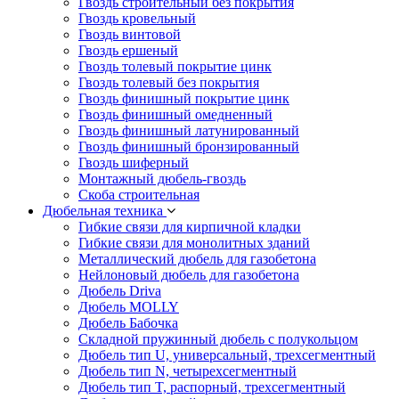
Гвоздь строительный без покрытия
Гвоздь кровельный
Гвоздь винтовой
Гвоздь ершеный
Гвоздь толевый покрытие цинк
Гвоздь толевый без покрытия
Гвоздь финишный покрытие цинк
Гвоздь финишный омедненный
Гвоздь финишный латунированный
Гвоздь финишный бронзированный
Гвоздь шиферный
Монтажный дюбель-гвоздь
Скоба строительная
Дюбельная техника
Гибкие связи для кирпичной кладки
Гибкие связи для монолитных зданий
Металлический дюбель для газобетона
Нейлоновый дюбель для газобетона
Дюбель Driva
Дюбель MOLLY
Дюбель Бабочка
Складной пружинный дюбель с полукольцом
Дюбель тип U, универсальный, трехсегментный
Дюбель тип N, четырехсегментный
Дюбель тип T, распорный, трехсегментный