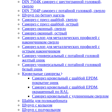
DIN 7504К саморез с шестигранной головкой,
сверло
DIN 7504Р саморез с потайной головкой, сверло
Шуруп по бетону нагель
Саморез с пресс-шайбой, сверло
Саморез с пресс-шайбой, острый
Саморез оконный, сверло
Саморез оконный, острый
Саморез клоп для металлических профилей с
наконечником сверло
Саморез клоп для металлических профилей с
острым наконечником
Саморез универсальный с потайной головой
желтый цинк
Саморез универсальный с потайной головкой
белый цинк
Кровельные саморезы
Саморез кровельный с шайбой EPDM,
покрытие цинк
Саморез кровельный с шайбой EPDM,
окрашенный по RAL
Саморез кровельный с удлиненным сверлом
Шайба для поликарбоната
Шуруп с кольцом
Шуруп с полукольцом