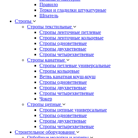
Правило
Терки и гладилки штукатурные
Шпатель
Стропы
Стропы текстильные
Стропы ленточные петлевые
Стропы ленточные кольцевые
Стропы одноветвевые
Стропы двухветвевые
Стропы четырехветвевые
Стропы канатные
Стропы петлевые универсальные
Стропы кольцевые
Ветвь канатная коуш-коуш
Стропы одноветвевые
Стропы двухветвевые
Стропы четырехветвевые
Чокер
Стропы цепные
Стропы цепные универсальные
Стропы одноветвевые
Стропы двухветвевые
Стропы четырехветвевые
Строительное оборудование
Отбойные молотки и коперы