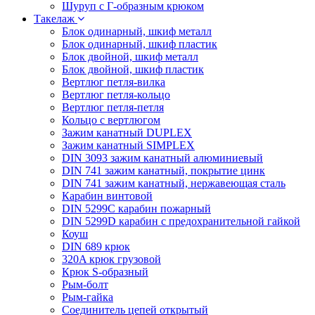
Шуруп с Г-образным крюком
Такелаж
Блок одинарный, шкиф металл
Блок одинарный, шкиф пластик
Блок двойной, шкиф металл
Блок двойной, шкиф пластик
Вертлюг петля-вилка
Вертлюг петля-кольцо
Вертлюг петля-петля
Кольцо с вертлюгом
Зажим канатный DUPLEX
Зажим канатный SIMPLEX
DIN 3093 зажим канатный алюминиевый
DIN 741 зажим канатный, покрытие цинк
DIN 741 зажим канатный, нержавеющая сталь
Карабин винтовой
DIN 5299C карабин пожарный
DIN 5299D карабин с предохранительной гайкой
Коуш
DIN 689 крюк
320A крюк грузовой
Крюк S-образный
Рым-болт
Рым-гайка
Соединитель цепей открытый