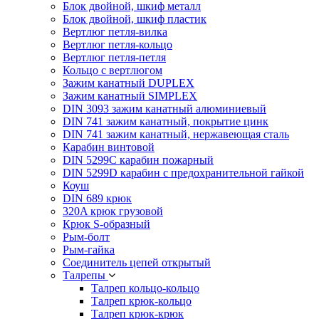
Блок двойной, шкиф металл
Блок двойной, шкиф пластик
Вертлюг петля-вилка
Вертлюг петля-кольцо
Вертлюг петля-петля
Кольцо с вертлюгом
Зажим канатный DUPLEX
Зажим канатный SIMPLEX
DIN 3093 зажим канатный алюминиевый
DIN 741 зажим канатный, покрытие цинк
DIN 741 зажим канатный, нержавеющая сталь
Карабин винтовой
DIN 5299C карабин пожарный
DIN 5299D карабин с предохранительной гайкой
Коуш
DIN 689 крюк
320A крюк грузовой
Крюк S-образный
Рым-болт
Рым-гайка
Соединитель цепей открытый
Талрепы
Талреп кольцо-кольцо
Талреп крюк-кольцо
Талреп крюк-крюк