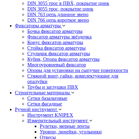
DIN 3055 трос в ПВХ, покрытие цинк
DIN 3055 трос, покрытие цинк
DIN 763 цепь длинное звено
DIN 766 цепь короткое звено
Фиксаторы арматуры
Бочка фиксатор арматуры
Фиксатор арматуры звёздочка
Конус фиксатор арматуры
Стойка фиксатор арматуры
Стульчик фиксатор арматуры
Кубик, Опора фиксатор арматуры
Многоуровневый фиксатор
Опоры для установки на сыпучие поверхности
Стяжной винт, гайки, комплектующие для
опалубки
Трубы и заглушки ПВХ
Строительные материалы
Сетки базальтовые
Сетки фасадные
Ручной инструмент
Инструмент KNIPEX
Измерительный инструмент
Рулетки, мерные ленты
Уровни, линейки, угольники
Отвесы