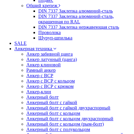
Подвес
Общий крепеж
DIN 7337 Заклепка алюминий-сталь
DIN 7337 Заклепка алюминий-сталь,
окрашенная по RAL
DIN 7337 Заклепка нержавеющая сталь
Проволока
Шуруп-шпилька
SALE
Анкерная техника
Анкер забивной цанга
Анкер латунный (цанга)
Анкер клиновой
Рамный анкер
Анкер с ВСР
Анкер с ВСР с кольцом
Анкер с ВСР с крюком
Анкер-клин
Анкерный болт
Анкерный болт с гайкой
Анкерный болт с гайкой двухраспорный
Анкерный болт с кольцом
Анкерный болт с кольцом двухраспорный
Анкерный болт с кольцом (рым-болт)
Анкерный болт с полукольцом