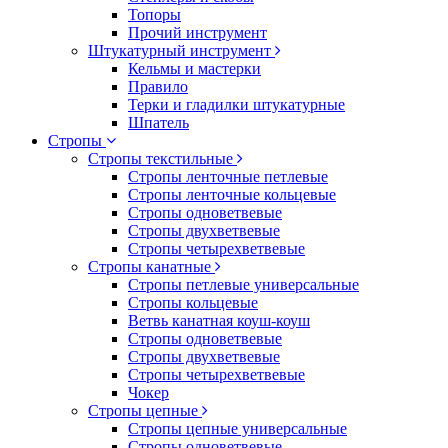
Топоры
Прочий инструмент
Штукатурный инструмент
Кельмы и мастерки
Правило
Терки и гладилки штукатурные
Шпатель
Стропы
Стропы текстильные
Стропы ленточные петлевые
Стропы ленточные кольцевые
Стропы одноветвевые
Стропы двухветвевые
Стропы четырехветвевые
Стропы канатные
Стропы петлевые универсальные
Стропы кольцевые
Ветвь канатная коуш-коуш
Стропы одноветвевые
Стропы двухветвевые
Стропы четырехветвевые
Чокер
Стропы цепные
Стропы цепные универсальные
Стропы одноветвевые