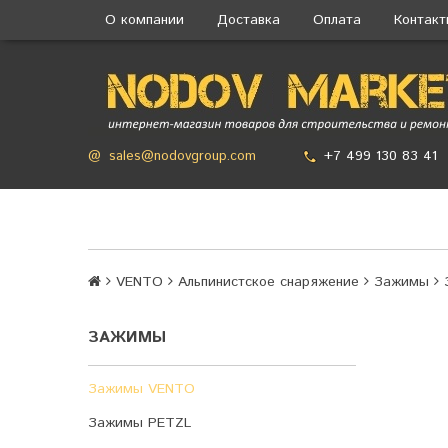
О компании
Доставка
Оплата
Контак
+7 499 130 83 41
@
sales@nodovgroup.com
VENTO
Альпинистское снаряжение
Зажимы
ЗАЖИМЫ
Зажимы VENTO
Зажимы PETZL