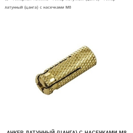
латунный (цанга) с насечками М8