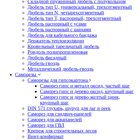
Складной пружинный дюбель с полукольцом
Дюбель тип U, универсальный, трехсегментный
Дюбель тип N, четырехсегментный
Дюбель тип T, распорный, трехсегментный
Дюбель распорный с усами
Дюбель распорный с шипами
Дюбель для кабельного бандажа
Держатель теплоизоляции
Кровельный тарельчатый дюбель
Рондоль полипропиленовая
Дюбель фасадный
Дюбель-гвоздь
Металлический дюбель-гвоздь
Саморезы
Саморезы для гипсокартона
Саморез гипс и металл оксид, частый шаг
Саморез гипс и дерево оксид, крупный шаг
Саморез гипс и дерево желтый цинк,
крупный шаг
DIN 571 глухарь, шуруп для лаг и реек
Саморез для сэндвич-панелей
Саморез для аквапанелей
Саморез для ГВЛ
Крепеж для строительных лесов
Винт-конфирмат