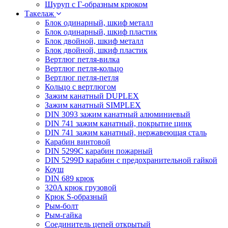
Шуруп с Г-образным крюком
Такелаж
Блок одинарный, шкиф металл
Блок одинарный, шкиф пластик
Блок двойной, шкиф металл
Блок двойной, шкиф пластик
Вертлюг петля-вилка
Вертлюг петля-кольцо
Вертлюг петля-петля
Кольцо с вертлюгом
Зажим канатный DUPLEX
Зажим канатный SIMPLEX
DIN 3093 зажим канатный алюминиевый
DIN 741 зажим канатный, покрытие цинк
DIN 741 зажим канатный, нержавеющая сталь
Карабин винтовой
DIN 5299C карабин пожарный
DIN 5299D карабин с предохранительной гайкой
Коуш
DIN 689 крюк
320A крюк грузовой
Крюк S-образный
Рым-болт
Рым-гайка
Соединитель цепей открытый