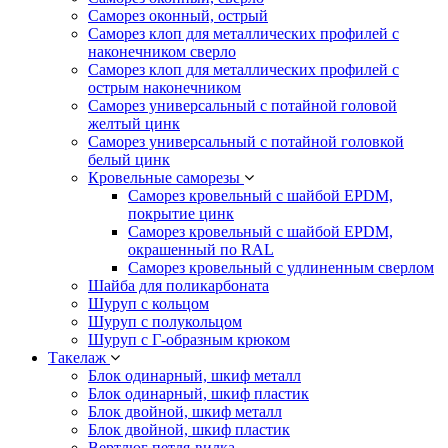
Саморез оконный, острый
Саморез клоп для металлических профилей с
наконечником сверло
Саморез клоп для металлических профилей с
острым наконечником
Саморез универсальный с потайной головой
желтый цинк
Саморез универсальный с потайной головкой
белый цинк
Кровельные саморезы
Саморез кровельный с шайбой EPDM,
покрытие цинк
Саморез кровельный с шайбой EPDM,
окрашенный по RAL
Саморез кровельный с удлиненным сверлом
Шайба для поликарбоната
Шуруп с кольцом
Шуруп с полукольцом
Шуруп с Г-образным крюком
Такелаж
Блок одинарный, шкиф металл
Блок одинарный, шкиф пластик
Блок двойной, шкиф металл
Блок двойной, шкиф пластик
Вертлюг петля-вилка