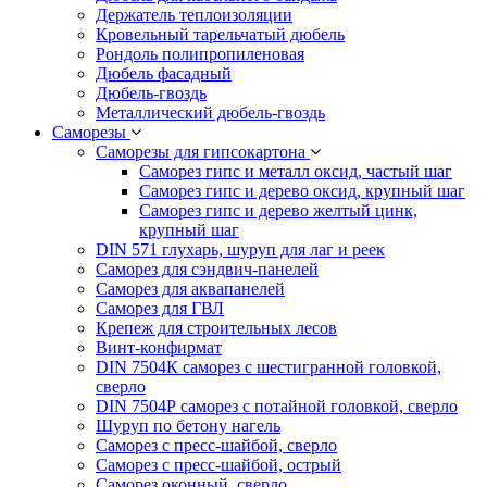
Держатель теплоизоляции
Кровельный тарельчатый дюбель
Рондоль полипропиленовая
Дюбель фасадный
Дюбель-гвоздь
Металлический дюбель-гвоздь
Саморезы
Саморезы для гипсокартона
Саморез гипс и металл оксид, частый шаг
Саморез гипс и дерево оксид, крупный шаг
Саморез гипс и дерево желтый цинк,
крупный шаг
DIN 571 глухарь, шуруп для лаг и реек
Саморез для сэндвич-панелей
Саморез для аквапанелей
Саморез для ГВЛ
Крепеж для строительных лесов
Винт-конфирмат
DIN 7504К саморез с шестигранной головкой,
сверло
DIN 7504Р саморез с потайной головкой, сверло
Шуруп по бетону нагель
Саморез с пресс-шайбой, сверло
Саморез с пресс-шайбой, острый
Саморез оконный, сверло