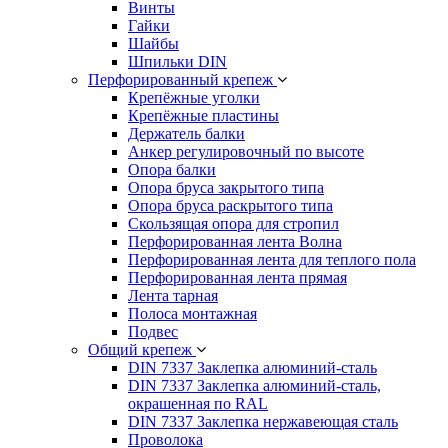
Винты
Гайки
Шайбы
Шпильки DIN
Перфорированный крепеж
Крепёжные уголки
Крепёжные пластины
Держатель балки
Анкер регулировочный по высоте
Опора балки
Опора бруса закрытого типа
Опора бруса раскрытого типа
Скользящая опора для стропил
Перфорированная лента Волна
Перфорированная лента для теплого пола
Перфорированная лента прямая
Лента тарная
Полоса монтажная
Подвес
Общий крепеж
DIN 7337 Заклепка алюминий-сталь
DIN 7337 Заклепка алюминий-сталь,
окрашенная по RAL
DIN 7337 Заклепка нержавеющая сталь
Проволока