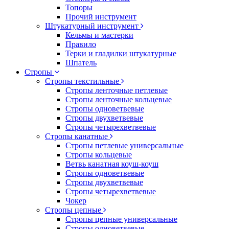
Топоры
Прочий инструмент
Штукатурный инструмент
Кельмы и мастерки
Правило
Терки и гладилки штукатурные
Шпатель
Стропы
Стропы текстильные
Стропы ленточные петлевые
Стропы ленточные кольцевые
Стропы одноветвевые
Стропы двухветвевые
Стропы четырехветвевые
Стропы канатные
Стропы петлевые универсальные
Стропы кольцевые
Ветвь канатная коуш-коуш
Стропы одноветвевые
Стропы двухветвевые
Стропы четырехветвевые
Чокер
Стропы цепные
Стропы цепные универсальные
Стропы одноветвевые