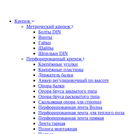
Крепеж
Метрический крепеж
Болты DIN
Винты
Гайки
Шайбы
Шпильки DIN
Перфорированный крепеж
Крепёжные уголки
Крепёжные пластины
Держатель балки
Анкер регулировочный по высоте
Опора балки
Опора бруса закрытого типа
Опора бруса раскрытого типа
Скользящая опора для стропил
Перфорированная лента Волна
Перфорированная лента для теплого пола
Перфорированная лента прямая
Лента тарная
Полоса монтажная