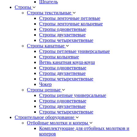
Шпатель
Стропы
Стропы текстильные
Стропы ленточные петлевые
Стропы ленточные кольцевые
Стропы одноветвевые
Стропы двухветвевые
Стропы четырехветвевые
Стропы канатные
Стропы петлевые универсальные
Стропы кольцевые
Ветвь канатная коуш-коуш
Стропы одноветвевые
Стропы двухветвевые
Стропы четырехветвевые
Чокер
Стропы цепные
Стропы цепные универсальные
Стропы одноветвевые
Стропы двухветвевые
Стропы четырехветвевые
Строительное оборудование
Отбойные молотки и коперы
Комплектующие для отбойных молотков и
коперов