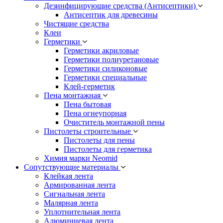
Дезинфицирующие средства (Антисептики)
Антисептик для древесины
Чистящие средства
Клеи
Герметики
Герметики акриловые
Герметики полиуретановые
Герметики силиконовые
Герметики специальные
Клей-герметик
Пена монтажная
Пена бытовая
Пена огнеупорная
Очиститель монтажной пены
Пистолеты строительные
Пистолеты для пены
Пистолеты для герметика
Химия марки Neomid
Сопутствующие материалы
Клейкая лента
Армированная лента
Сигнальная лента
Малярная лента
Уплотнительная лента
Алюминиевая лента