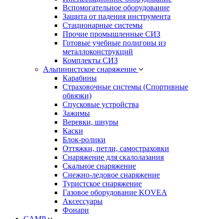
Вспомогательное оборудование
Защита от падения инструмента
Стационарные системы
Прочие промышленные СИЗ
Готовые учебные полигоны из
металлоконструкций
Комплекты СИЗ
Альпинистское снаряжение
Карабины
Страховочные системы (Спортивные
обвязки)
Спусковые устройства
Зажимы
Веревки, шнуры
Каски
Блок-ролики
Оттяжки, петли, самостраховки
Снаряжение для скалолазания
Скальное снаряжение
Снежно-ледовое снаряжение
Туристское снаряжение
Газовое оборудование KOVEA
Аксессуары
Фонари
CAMP