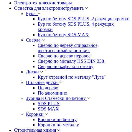
Электротехнические товары
Оснастка для электроинструмента
Буры
Бур по бетону SDS PLUS, 2 режущие кромки
Бур по бетону SDS PLUS, 4 режущих
кромки
Бур по бетону SDS MAX
Сверла
Сверло по дереву спиральное,
шестигранный хвостовик
Сверло по дереву перовое
Сверло по металлу HSS DIN 338
Сверло по кафелю и стеклу
Диски
Круг отрезной по металлу "Луга"
Пильные диски
По дереву
По алюминию
Зубила и Стамески по бетону
SDS PLUS
SDS MAX
Коронки
Коронки по бетону
Коронки по металлу
Строительная химия