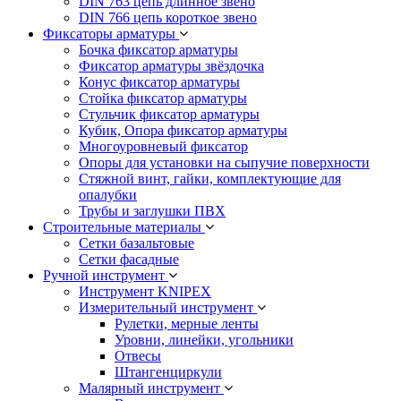
DIN 763 цепь длинное звено
DIN 766 цепь короткое звено
Фиксаторы арматуры
Бочка фиксатор арматуры
Фиксатор арматуры звёздочка
Конус фиксатор арматуры
Стойка фиксатор арматуры
Стульчик фиксатор арматуры
Кубик, Опора фиксатор арматуры
Многоуровневый фиксатор
Опоры для установки на сыпучие поверхности
Стяжной винт, гайки, комплектующие для
опалубки
Трубы и заглушки ПВХ
Строительные материалы
Сетки базальтовые
Сетки фасадные
Ручной инструмент
Инструмент KNIPEX
Измерительный инструмент
Рулетки, мерные ленты
Уровни, линейки, угольники
Отвесы
Штангенциркули
Малярный инструмент