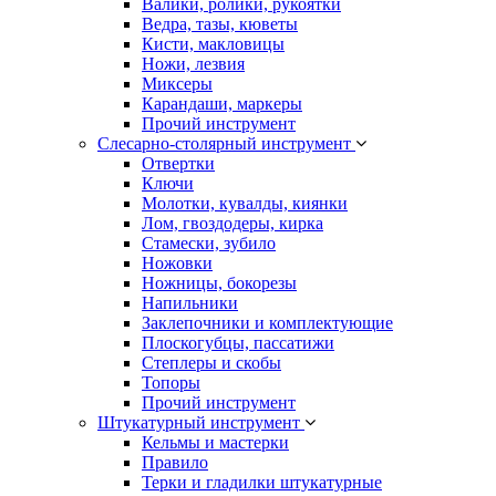
Валики, ролики, рукоятки
Ведра, тазы, кюветы
Кисти, макловицы
Ножи, лезвия
Миксеры
Карандаши, маркеры
Прочий инструмент
Слесарно-столярный инструмент
Отвертки
Ключи
Молотки, кувалды, киянки
Лом, гвоздодеры, кирка
Стамески, зубило
Ножовки
Ножницы, бокорезы
Напильники
Заклепочники и комплектующие
Плоскогубцы, пассатижи
Степлеры и скобы
Топоры
Прочий инструмент
Штукатурный инструмент
Кельмы и мастерки
Правило
Терки и гладилки штукатурные