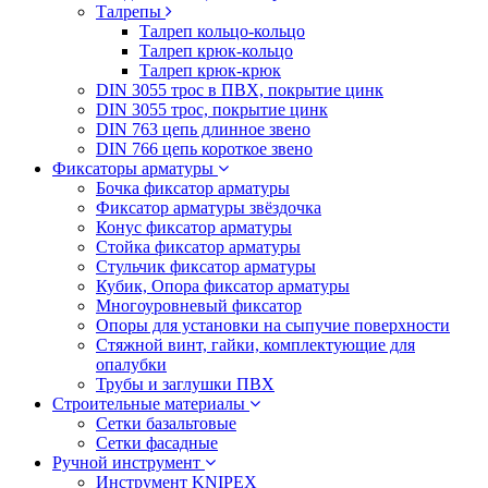
Талрепы
Талреп кольцо-кольцо
Талреп крюк-кольцо
Талреп крюк-крюк
DIN 3055 трос в ПВХ, покрытие цинк
DIN 3055 трос, покрытие цинк
DIN 763 цепь длинное звено
DIN 766 цепь короткое звено
Фиксаторы арматуры
Бочка фиксатор арматуры
Фиксатор арматуры звёздочка
Конус фиксатор арматуры
Стойка фиксатор арматуры
Стульчик фиксатор арматуры
Кубик, Опора фиксатор арматуры
Многоуровневый фиксатор
Опоры для установки на сыпучие поверхности
Стяжной винт, гайки, комплектующие для
опалубки
Трубы и заглушки ПВХ
Строительные материалы
Сетки базальтовые
Сетки фасадные
Ручной инструмент
Инструмент KNIPEX