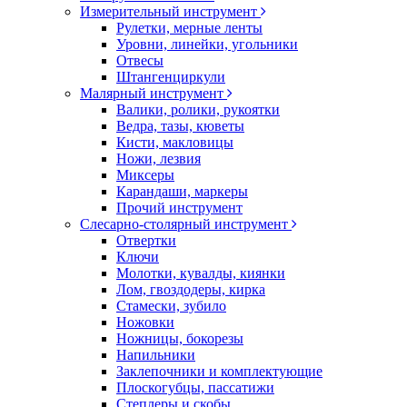
Измерительный инструмент
Рулетки, мерные ленты
Уровни, линейки, угольники
Отвесы
Штангенциркули
Малярный инструмент
Валики, ролики, рукоятки
Ведра, тазы, кюветы
Кисти, макловицы
Ножи, лезвия
Миксеры
Карандаши, маркеры
Прочий инструмент
Слесарно-столярный инструмент
Отвертки
Ключи
Молотки, кувалды, киянки
Лом, гвоздодеры, кирка
Стамески, зубило
Ножовки
Ножницы, бокорезы
Напильники
Заклепочники и комплектующие
Плоскогубцы, пассатижи
Степлеры и скобы