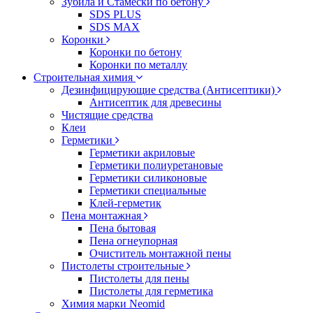
Зубила и Стамески по бетону
SDS PLUS
SDS MAX
Коронки
Коронки по бетону
Коронки по металлу
Строительная химия
Дезинфицирующие средства (Антисептики)
Антисептик для древесины
Чистящие средства
Клеи
Герметики
Герметики акриловые
Герметики полиуретановые
Герметики силиконовые
Герметики специальные
Клей-герметик
Пена монтажная
Пена бытовая
Пена огнеупорная
Очиститель монтажной пены
Пистолеты строительные
Пистолеты для пены
Пистолеты для герметика
Химия марки Neomid