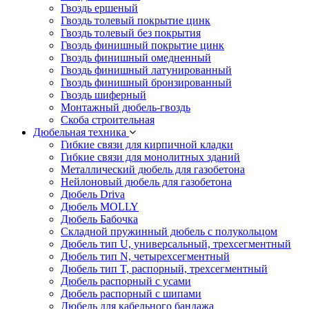
Гвоздь ершеный
Гвоздь толевый покрытие цинк
Гвоздь толевый без покрытия
Гвоздь финишный покрытие цинк
Гвоздь финишный омедненный
Гвоздь финишный латунированный
Гвоздь финишный бронзированный
Гвоздь шиферный
Монтажный дюбель-гвоздь
Скоба строительная
Дюбельная техника
Гибкие связи для кирпичной кладки
Гибкие связи для монолитных зданий
Металлический дюбель для газобетона
Нейлоновый дюбель для газобетона
Дюбель Driva
Дюбель MOLLY
Дюбель Бабочка
Складной пружинный дюбель с полукольцом
Дюбель тип U, универсальный, трехсегментный
Дюбель тип N, четырехсегментный
Дюбель тип T, распорный, трехсегментный
Дюбель распорный с усами
Дюбель распорный с шипами
Дюбель для кабельного бандажа