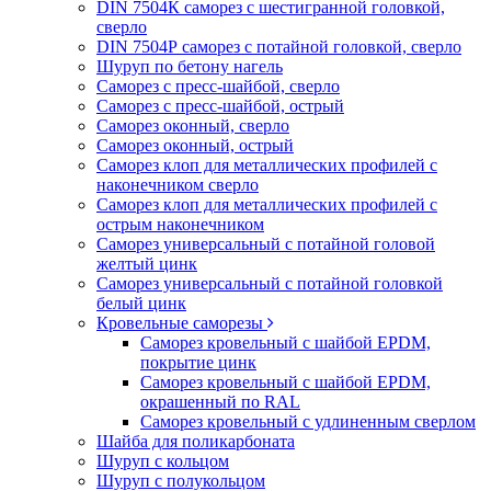
DIN 7504К саморез с шестигранной головкой,
сверло
DIN 7504Р саморез с потайной головкой, сверло
Шуруп по бетону нагель
Саморез с пресс-шайбой, сверло
Саморез с пресс-шайбой, острый
Саморез оконный, сверло
Саморез оконный, острый
Саморез клоп для металлических профилей с
наконечником сверло
Саморез клоп для металлических профилей с
острым наконечником
Саморез универсальный с потайной головой
желтый цинк
Саморез универсальный с потайной головкой
белый цинк
Кровельные саморезы
Саморез кровельный с шайбой EPDM,
покрытие цинк
Саморез кровельный с шайбой EPDM,
окрашенный по RAL
Саморез кровельный с удлиненным сверлом
Шайба для поликарбоната
Шуруп с кольцом
Шуруп с полукольцом