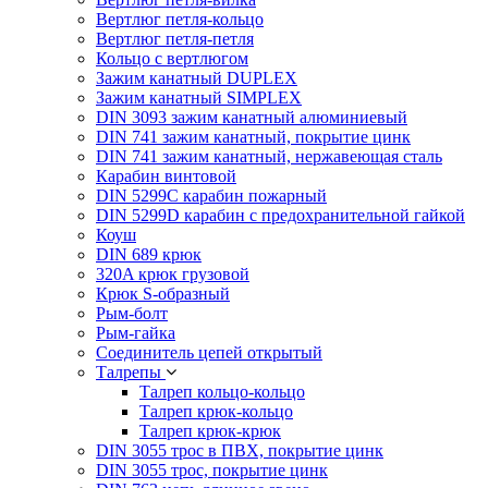
Вертлюг петля-кольцо
Вертлюг петля-петля
Кольцо с вертлюгом
Зажим канатный DUPLEX
Зажим канатный SIMPLEX
DIN 3093 зажим канатный алюминиевый
DIN 741 зажим канатный, покрытие цинк
DIN 741 зажим канатный, нержавеющая сталь
Карабин винтовой
DIN 5299C карабин пожарный
DIN 5299D карабин с предохранительной гайкой
Коуш
DIN 689 крюк
320A крюк грузовой
Крюк S-образный
Рым-болт
Рым-гайка
Соединитель цепей открытый
Талрепы
Талреп кольцо-кольцо
Талреп крюк-кольцо
Талреп крюк-крюк
DIN 3055 трос в ПВХ, покрытие цинк
DIN 3055 трос, покрытие цинк