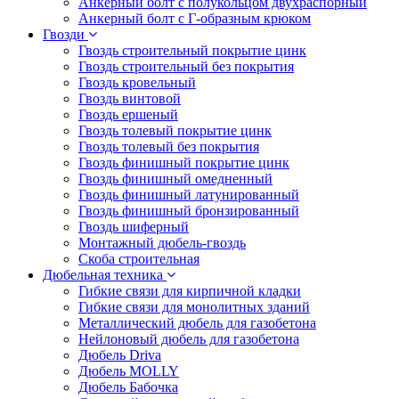
Анкерный болт с полукольцом двухраспорный
Анкерный болт с Г-образным крюком
Гвозди
Гвоздь строительный покрытие цинк
Гвоздь строительный без покрытия
Гвоздь кровельный
Гвоздь винтовой
Гвоздь ершеный
Гвоздь толевый покрытие цинк
Гвоздь толевый без покрытия
Гвоздь финишный покрытие цинк
Гвоздь финишный омедненный
Гвоздь финишный латунированный
Гвоздь финишный бронзированный
Гвоздь шиферный
Монтажный дюбель-гвоздь
Скоба строительная
Дюбельная техника
Гибкие связи для кирпичной кладки
Гибкие связи для монолитных зданий
Металлический дюбель для газобетона
Нейлоновый дюбель для газобетона
Дюбель Driva
Дюбель MOLLY
Дюбель Бабочка