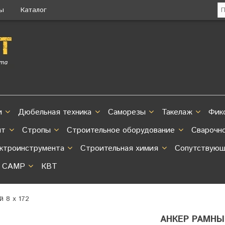
ты
Каталог
и
Дюбельная техника
Саморезы
Такелаж
Фик
нт
Стропы
Строительное оборудование
Сварочн
ектроинструмента
Строительная химия
Сопутствующ
CAMP
КВТ
 8 х 172
АНКЕР РАМНЫЙ