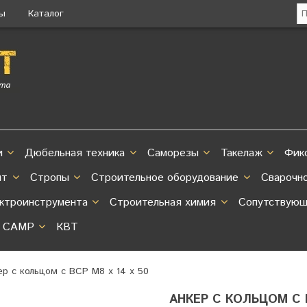
ты
Каталог
и
Дюбельная техника
Саморезы
Такелаж
Фик
нт
Стропы
Строительное оборудование
Сварочн
ектроинструмента
Строительная химия
Сопутствующ
CAMP
КВТ
ер с кольцом с ВСР М8 х 14 х 50
АНКЕР С КОЛЬЦОМ С В