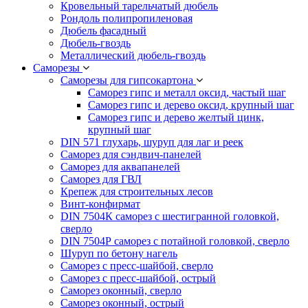
Кровельный тарельчатый дюбель
Рондоль полипропиленовая
Дюбель фасадный
Дюбель-гвоздь
Металлический дюбель-гвоздь
Саморезы
Саморезы для гипсокартона
Саморез гипс и металл оксид, частый шаг
Саморез гипс и дерево оксид, крупный шаг
Саморез гипс и дерево желтый цинк,
крупный шаг
DIN 571 глухарь, шуруп для лаг и реек
Саморез для сэндвич-панелей
Саморез для аквапанелей
Саморез для ГВЛ
Крепеж для строительных лесов
Винт-конфирмат
DIN 7504К саморез с шестигранной головкой,
сверло
DIN 7504Р саморез с потайной головкой, сверло
Шуруп по бетону нагель
Саморез с пресс-шайбой, сверло
Саморез с пресс-шайбой, острый
Саморез оконный, сверло
Саморез оконный, острый