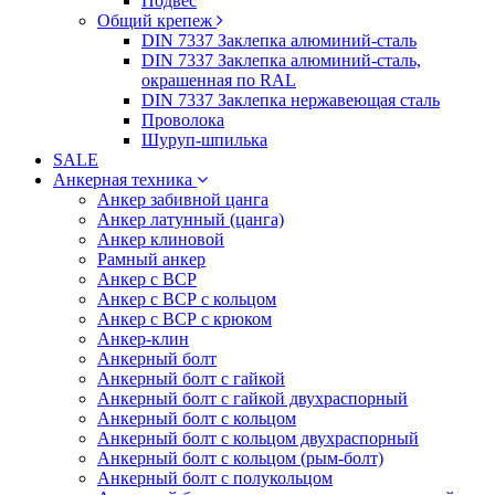
Подвес
Общий крепеж
DIN 7337 Заклепка алюминий-сталь
DIN 7337 Заклепка алюминий-сталь,
окрашенная по RAL
DIN 7337 Заклепка нержавеющая сталь
Проволока
Шуруп-шпилька
SALE
Анкерная техника
Анкер забивной цанга
Анкер латунный (цанга)
Анкер клиновой
Рамный анкер
Анкер с ВСР
Анкер с ВСР с кольцом
Анкер с ВСР с крюком
Анкер-клин
Анкерный болт
Анкерный болт с гайкой
Анкерный болт с гайкой двухраспорный
Анкерный болт с кольцом
Анкерный болт с кольцом двухраспорный
Анкерный болт с кольцом (рым-болт)
Анкерный болт с полукольцом