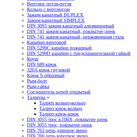
Вертлюг петля-петля
Кольцо с вертлюгом
Зажим канатный DUPLEX
Зажим канатный SIMPLEX
DIN 3093 зажим канатный алюминиевый
DIN 741 зажим канатный, покрытие цинк
DIN 741 зажим канатный, нержавеющая сталь
Карабин винтовой
DIN 5299C карабин пожарный
DIN 5299D карабин с предохранительной гайкой
Коуш
DIN 689 крюк
320A крюк грузовой
Крюк S-образный
Рым-болт
Рым-гайка
Соединитель цепей открытый
Талрепы
Талреп кольцо-кольцо
Талреп крюк-кольцо
Талреп крюк-крюк
DIN 3055 трос в ПВХ, покрытие цинк
DIN 3055 трос, покрытие цинк
DIN 763 цепь длинное звено
DIN 766 цепь короткое звено