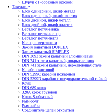
Шуруп с Г-образным крюком
Такелаж
Блок одинарный, шкиф металл
Блок одинарный, шкиф пластик
Блок двойной, шкиф металл
Блок двойной, шкиф пластик
Вертлюг петля-вилка
Вертлюг петля-кольцо
Вертлюг петля-петля
Кольцо с вертлюгом
Зажим канатный DUPLEX
Зажим канатный SIMPLEX
DIN 3093 зажим канатный алюминиевый
DIN 741 зажим канатный, покрытие цинк
DIN 741 зажим канатный, нержавеющая сталь
Карабин винтовой
DIN 5299C карабин пожарный
DIN 5299D карабин с предохранительной гайкой
Коуш
DIN 689 крюк
320A крюк грузовой
Крюк S-образный
Рым-болт
Рым-гайка
Соединитель цепей открытый