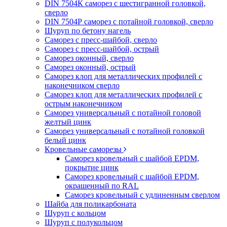
DIN 7504К саморез с шестигранной головкой,
сверло
DIN 7504Р саморез с потайной головкой, сверло
Шуруп по бетону нагель
Саморез с пресс-шайбой, сверло
Саморез с пресс-шайбой, острый
Саморез оконный, сверло
Саморез оконный, острый
Саморез клоп для металлических профилей с
наконечником сверло
Саморез клоп для металлических профилей с
острым наконечником
Саморез универсальный с потайной головой
желтый цинк
Саморез универсальный с потайной головкой
белый цинк
Кровельные саморезы
Саморез кровельный с шайбой EPDM,
покрытие цинк
Саморез кровельный с шайбой EPDM,
окрашенный по RAL
Саморез кровельный с удлиненным сверлом
Шайба для поликарбоната
Шуруп с кольцом
Шуруп с полукольцом