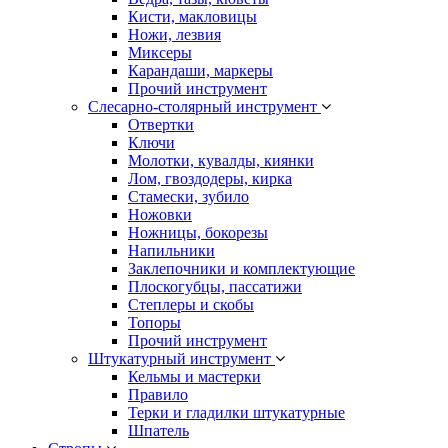
Кисти, макловицы
Ножи, лезвия
Миксеры
Карандаши, маркеры
Прочий инструмент
Слесарно-столярный инструмент
Отвертки
Ключи
Молотки, кувалды, киянки
Лом, гвоздодеры, кирка
Стамески, зубило
Ножовки
Ножницы, бокорезы
Напильники
Заклепочники и комплектующие
Плоскогубцы, пассатижи
Степлеры и скобы
Топоры
Прочий инструмент
Штукатурный инструмент
Кельмы и мастерки
Правило
Терки и гладилки штукатурные
Шпатель