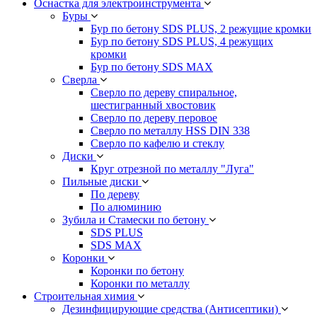
Оснастка для электроинструмента
Буры
Бур по бетону SDS PLUS, 2 режущие кромки
Бур по бетону SDS PLUS, 4 режущих
кромки
Бур по бетону SDS MAX
Сверла
Сверло по дереву спиральное,
шестигранный хвостовик
Сверло по дереву перовое
Сверло по металлу HSS DIN 338
Сверло по кафелю и стеклу
Диски
Круг отрезной по металлу "Луга"
Пильные диски
По дереву
По алюминию
Зубила и Стамески по бетону
SDS PLUS
SDS MAX
Коронки
Коронки по бетону
Коронки по металлу
Строительная химия
Дезинфицирующие средства (Антисептики)