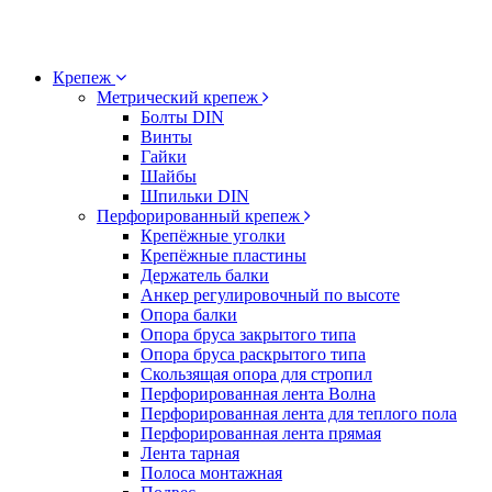
Крепеж
Метрический крепеж
Болты DIN
Винты
Гайки
Шайбы
Шпильки DIN
Перфорированный крепеж
Крепёжные уголки
Крепёжные пластины
Держатель балки
Анкер регулировочный по высоте
Опора балки
Опора бруса закрытого типа
Опора бруса раскрытого типа
Скользящая опора для стропил
Перфорированная лента Волна
Перфорированная лента для теплого пола
Перфорированная лента прямая
Лента тарная
Полоса монтажная