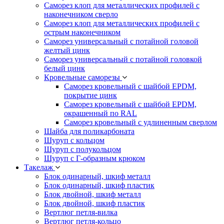
Саморез клоп для металлических профилей с
наконечником сверло
Саморез клоп для металлических профилей с
острым наконечником
Саморез универсальный с потайной головой
желтый цинк
Саморез универсальный с потайной головкой
белый цинк
Кровельные саморезы
Саморез кровельный с шайбой EPDM,
покрытие цинк
Саморез кровельный с шайбой EPDM,
окрашенный по RAL
Саморез кровельный с удлиненным сверлом
Шайба для поликарбоната
Шуруп с кольцом
Шуруп с полукольцом
Шуруп с Г-образным крюком
Такелаж
Блок одинарный, шкиф металл
Блок одинарный, шкиф пластик
Блок двойной, шкиф металл
Блок двойной, шкиф пластик
Вертлюг петля-вилка
Вертлюг петля-кольцо