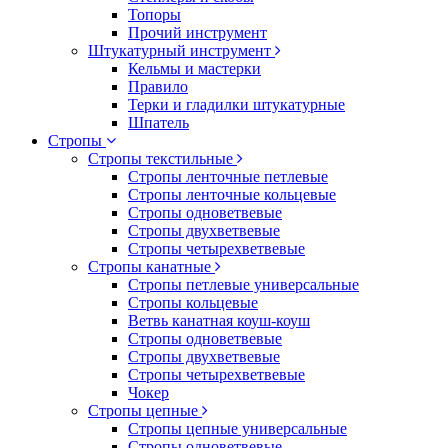
Топоры
Прочий инструмент
Штукатурный инструмент
Кельмы и мастерки
Правило
Терки и гладилки штукатурные
Шпатель
Стропы
Стропы текстильные
Стропы ленточные петлевые
Стропы ленточные кольцевые
Стропы одноветвевые
Стропы двухветвевые
Стропы четырехветвевые
Стропы канатные
Стропы петлевые универсальные
Стропы кольцевые
Ветвь канатная коуш-коуш
Стропы одноветвевые
Стропы двухветвевые
Стропы четырехветвевые
Чокер
Стропы цепные
Стропы цепные универсальные
Стропы одноветвевые