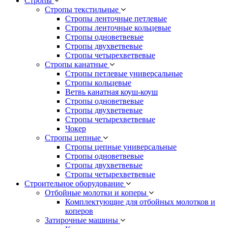
Стропы
Стропы текстильные
Стропы ленточные петлевые
Стропы ленточные кольцевые
Стропы одноветвевые
Стропы двухветвевые
Стропы четырехветвевые
Стропы канатные
Стропы петлевые универсальные
Стропы кольцевые
Ветвь канатная коуш-коуш
Стропы одноветвевые
Стропы двухветвевые
Стропы четырехветвевые
Чокер
Стропы цепные
Стропы цепные универсальные
Стропы одноветвевые
Стропы двухветвевые
Стропы четырехветвевые
Строительное оборудование
Отбойные молотки и коперы
Комплектующие для отбойных молотков и
коперов
Затирочные машины