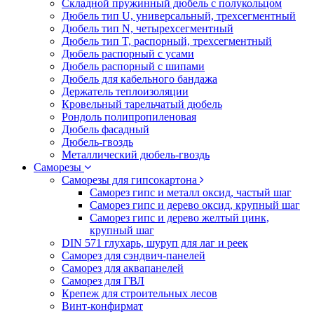
Складной пружинный дюбель с полукольцом
Дюбель тип U, универсальный, трехсегментный
Дюбель тип N, четырехсегментный
Дюбель тип T, распорный, трехсегментный
Дюбель распорный с усами
Дюбель распорный с шипами
Дюбель для кабельного бандажа
Держатель теплоизоляции
Кровельный тарельчатый дюбель
Рондоль полипропиленовая
Дюбель фасадный
Дюбель-гвоздь
Металлический дюбель-гвоздь
Саморезы
Саморезы для гипсокартона
Саморез гипс и металл оксид, частый шаг
Саморез гипс и дерево оксид, крупный шаг
Саморез гипс и дерево желтый цинк,
крупный шаг
DIN 571 глухарь, шуруп для лаг и реек
Саморез для сэндвич-панелей
Саморез для аквапанелей
Саморез для ГВЛ
Крепеж для строительных лесов
Винт-конфирмат