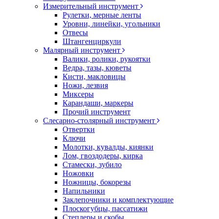
Измерительный инструмент
Рулетки, мерные ленты
Уровни, линейки, угольники
Отвесы
Штангенциркули
Малярный инструмент
Валики, ролики, рукоятки
Ведра, тазы, кюветы
Кисти, макловицы
Ножи, лезвия
Миксеры
Карандаши, маркеры
Прочий инструмент
Слесарно-столярный инструмент
Отвертки
Ключи
Молотки, кувалды, киянки
Лом, гвоздодеры, кирка
Стамески, зубило
Ножовки
Ножницы, бокорезы
Напильники
Заклепочники и комплектующие
Плоскогубцы, пассатижи
Степлеры и скобы