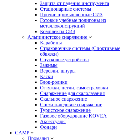
Защита от падения инструмента
Стационарные системы
Прочие промышленные СИЗ
Готовые учебные полигоны из
металлоконструкций
Комплекты СИЗ
Альпинистское снаряжение
Карабины
Страховочные системы (Спортивные
обвязки)
Спусковые устройства
Зажимы
Веревки, шнуры
Каски
Блок-ролики
Оттяжки, петли, самостраховки
Снаряжение для скалолазания
Скальное снаряжение
Снежно-ледовое снаряжение
Туристское снаряжение
Газовое оборудование KOVEA
Аксессуары
Фонари
CAMP
Промальп