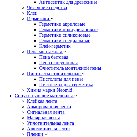
Антисептик для древесины
Чистящие средства
Клеи
Герметики
Герметики акриловые
Герметики полиуретановые
Герметики силиконовые
Герметики специальные
Клей-герметик
Пена монтажная
Пена бытовая
Пена огнеупорная
Очиститель монтажной пены
Пистолеты строительные
Пистолеты для пены
Пистолеты для герметика
Химия марки Neomid
Сопутствующие материалы
Клейкая лента
Армированная лента
Сигнальная лента
Малярная лента
Уплотнительная лента
Алюминиевая лента
Пленки