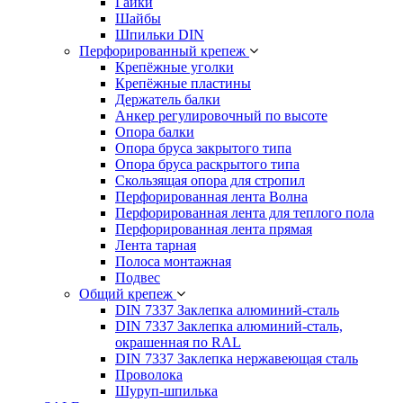
Гайки
Шайбы
Шпильки DIN
Перфорированный крепеж
Крепёжные уголки
Крепёжные пластины
Держатель балки
Анкер регулировочный по высоте
Опора балки
Опора бруса закрытого типа
Опора бруса раскрытого типа
Скользящая опора для стропил
Перфорированная лента Волна
Перфорированная лента для теплого пола
Перфорированная лента прямая
Лента тарная
Полоса монтажная
Подвес
Общий крепеж
DIN 7337 Заклепка алюминий-сталь
DIN 7337 Заклепка алюминий-сталь,
окрашенная по RAL
DIN 7337 Заклепка нержавеющая сталь
Проволока
Шуруп-шпилька