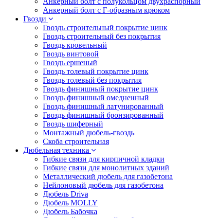
Анкерный болт с полукольцом двухраспорный
Анкерный болт с Г-образным крюком
Гвозди
Гвоздь строительный покрытие цинк
Гвоздь строительный без покрытия
Гвоздь кровельный
Гвоздь винтовой
Гвоздь ершеный
Гвоздь толевый покрытие цинк
Гвоздь толевый без покрытия
Гвоздь финишный покрытие цинк
Гвоздь финишный омедненный
Гвоздь финишный латунированный
Гвоздь финишный бронзированный
Гвоздь шиферный
Монтажный дюбель-гвоздь
Скоба строительная
Дюбельная техника
Гибкие связи для кирпичной кладки
Гибкие связи для монолитных зданий
Металлический дюбель для газобетона
Нейлоновый дюбель для газобетона
Дюбель Driva
Дюбель MOLLY
Дюбель Бабочка