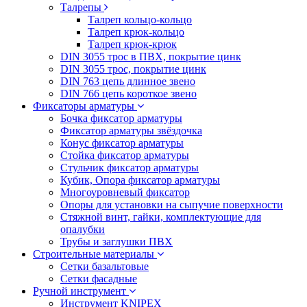
Талрепы
Талреп кольцо-кольцо
Талреп крюк-кольцо
Талреп крюк-крюк
DIN 3055 трос в ПВХ, покрытие цинк
DIN 3055 трос, покрытие цинк
DIN 763 цепь длинное звено
DIN 766 цепь короткое звено
Фиксаторы арматуры
Бочка фиксатор арматуры
Фиксатор арматуры звёздочка
Конус фиксатор арматуры
Стойка фиксатор арматуры
Стульчик фиксатор арматуры
Кубик, Опора фиксатор арматуры
Многоуровневый фиксатор
Опоры для установки на сыпучие поверхности
Стяжной винт, гайки, комплектующие для
опалубки
Трубы и заглушки ПВХ
Строительные материалы
Сетки базальтовые
Сетки фасадные
Ручной инструмент
Инструмент KNIPEX