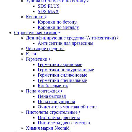
Зубила и Стамески по бетону
SDS PLUS
SDS MAX
Коронки
Коронки по бетону
Коронки по металлу
Строительная химия
Дезинфицирующие средства (Антисептики)
Антисептик для древесины
Чистящие средства
Клеи
Герметики
Герметики акриловые
Герметики полиуретановые
Герметики силиконовые
Герметики специальные
Клей-герметик
Пена монтажная
Пена бытовая
Пена огнеупорная
Очиститель монтажной пены
Пистолеты строительные
Пистолеты для пены
Пистолеты для герметика
Химия марки Neomid