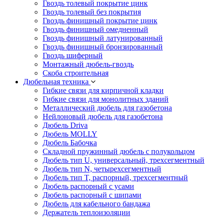
Гвоздь толевый покрытие цинк
Гвоздь толевый без покрытия
Гвоздь финишный покрытие цинк
Гвоздь финишный омедненный
Гвоздь финишный латунированный
Гвоздь финишный бронзированный
Гвоздь шиферный
Монтажный дюбель-гвоздь
Скоба строительная
Дюбельная техника
Гибкие связи для кирпичной кладки
Гибкие связи для монолитных зданий
Металлический дюбель для газобетона
Нейлоновый дюбель для газобетона
Дюбель Driva
Дюбель MOLLY
Дюбель Бабочка
Складной пружинный дюбель с полукольцом
Дюбель тип U, универсальный, трехсегментный
Дюбель тип N, четырехсегментный
Дюбель тип T, распорный, трехсегментный
Дюбель распорный с усами
Дюбель распорный с шипами
Дюбель для кабельного бандажа
Держатель теплоизоляции