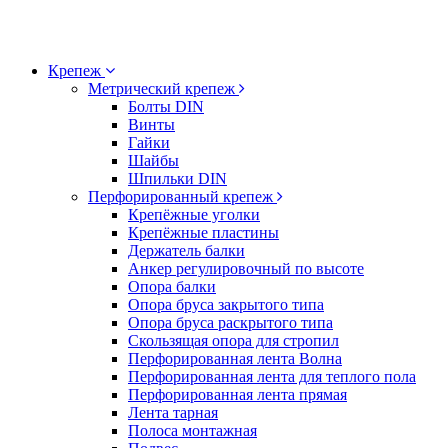
Крепеж
Метрический крепеж
Болты DIN
Винты
Гайки
Шайбы
Шпильки DIN
Перфорированный крепеж
Крепёжные уголки
Крепёжные пластины
Держатель балки
Анкер регулировочный по высоте
Опора балки
Опора бруса закрытого типа
Опора бруса раскрытого типа
Скользящая опора для стропил
Перфорированная лента Волна
Перфорированная лента для теплого пола
Перфорированная лента прямая
Лента тарная
Полоса монтажная