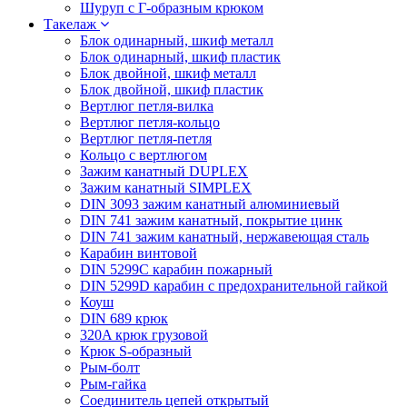
Шуруп с Г-образным крюком
Такелаж
Блок одинарный, шкиф металл
Блок одинарный, шкиф пластик
Блок двойной, шкиф металл
Блок двойной, шкиф пластик
Вертлюг петля-вилка
Вертлюг петля-кольцо
Вертлюг петля-петля
Кольцо с вертлюгом
Зажим канатный DUPLEX
Зажим канатный SIMPLEX
DIN 3093 зажим канатный алюминиевый
DIN 741 зажим канатный, покрытие цинк
DIN 741 зажим канатный, нержавеющая сталь
Карабин винтовой
DIN 5299C карабин пожарный
DIN 5299D карабин с предохранительной гайкой
Коуш
DIN 689 крюк
320A крюк грузовой
Крюк S-образный
Рым-болт
Рым-гайка
Соединитель цепей открытый