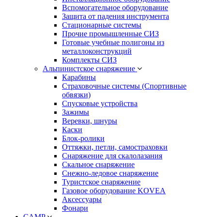
Вспомогательное оборудование
Защита от падения инструмента
Стационарные системы
Прочие промышленные СИЗ
Готовые учебные полигоны из
металлоконструкций
Комплекты СИЗ
Альпинистское снаряжение
Карабины
Страховочные системы (Спортивные
обвязки)
Спусковые устройства
Зажимы
Веревки, шнуры
Каски
Блок-ролики
Оттяжки, петли, самостраховки
Снаряжение для скалолазания
Скальное снаряжение
Снежно-ледовое снаряжение
Туристское снаряжение
Газовое оборудование KOVEA
Аксессуары
Фонари
CAMP