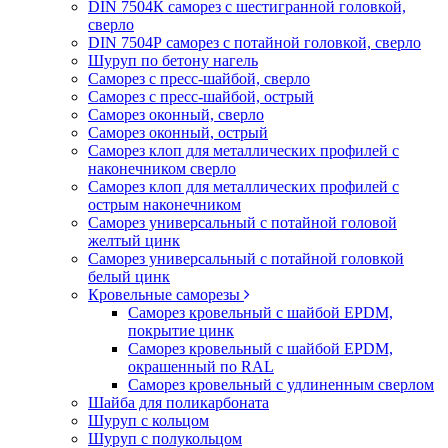
DIN 7504К саморез с шестигранной головкой,
сверло
DIN 7504Р саморез с потайной головкой, сверло
Шуруп по бетону нагель
Саморез с пресс-шайбой, сверло
Саморез с пресс-шайбой, острый
Саморез оконный, сверло
Саморез оконный, острый
Саморез клоп для металлических профилей с
наконечником сверло
Саморез клоп для металлических профилей с
острым наконечником
Саморез универсальный с потайной головой
желтый цинк
Саморез универсальный с потайной головкой
белый цинк
Кровельные саморезы
Саморез кровельный с шайбой EPDM,
покрытие цинк
Саморез кровельный с шайбой EPDM,
окрашенный по RAL
Саморез кровельный с удлиненным сверлом
Шайба для поликарбоната
Шуруп с кольцом
Шуруп с полукольцом