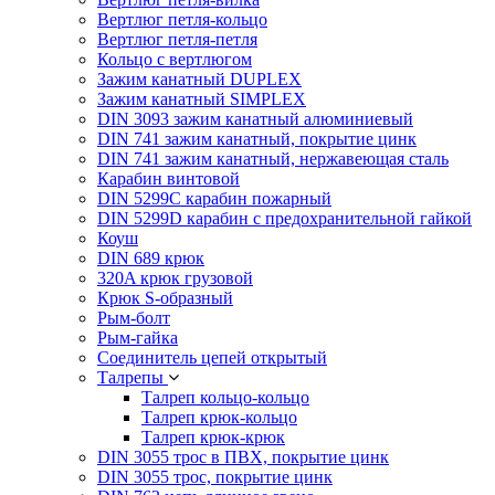
Вертлюг петля-кольцо
Вертлюг петля-петля
Кольцо с вертлюгом
Зажим канатный DUPLEX
Зажим канатный SIMPLEX
DIN 3093 зажим канатный алюминиевый
DIN 741 зажим канатный, покрытие цинк
DIN 741 зажим канатный, нержавеющая сталь
Карабин винтовой
DIN 5299C карабин пожарный
DIN 5299D карабин с предохранительной гайкой
Коуш
DIN 689 крюк
320A крюк грузовой
Крюк S-образный
Рым-болт
Рым-гайка
Соединитель цепей открытый
Талрепы
Талреп кольцо-кольцо
Талреп крюк-кольцо
Талреп крюк-крюк
DIN 3055 трос в ПВХ, покрытие цинк
DIN 3055 трос, покрытие цинк