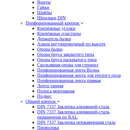
Винты
Гайки
Шайбы
Шпильки DIN
Перфорированный крепеж
Крепёжные уголки
Крепёжные пластины
Держатель балки
Анкер регулировочный по высоте
Опора балки
Опора бруса закрытого типа
Опора бруса раскрытого типа
Скользящая опора для стропил
Перфорированная лента Волна
Перфорированная лента для теплого пола
Перфорированная лента прямая
Лента тарная
Полоса монтажная
Подвес
Общий крепеж
DIN 7337 Заклепка алюминий-сталь
DIN 7337 Заклепка алюминий-сталь,
окрашенная по RAL
DIN 7337 Заклепка нержавеющая сталь
Проволока