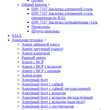
Подвес
Общий крепеж
DIN 7337 Заклепка алюминий-сталь
DIN 7337 Заклепка алюминий-сталь,
окрашенная по RAL
DIN 7337 Заклепка нержавеющая сталь
Проволока
Шуруп-шпилька
SALE
Анкерная техника
Анкер забивной цанга
Анкер латунный (цанга)
Анкер клиновой
Рамный анкер
Анкер с ВСР
Анкер с ВСР с кольцом
Анкер с ВСР с крюком
Анкер-клин
Анкерный болт
Анкерный болт с гайкой
Анкерный болт с гайкой двухраспорный
Анкерный болт с кольцом
Анкерный болт с кольцом двухраспорный
Анкерный болт с кольцом (рым-болт)
Анкерный болт с полукольцом