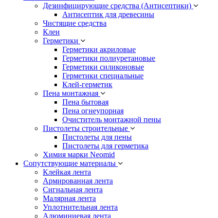
Дезинфицирующие средства (Антисептики)
Антисептик для древесины
Чистящие средства
Клеи
Герметики
Герметики акриловые
Герметики полиуретановые
Герметики силиконовые
Герметики специальные
Клей-герметик
Пена монтажная
Пена бытовая
Пена огнеупорная
Очиститель монтажной пены
Пистолеты строительные
Пистолеты для пены
Пистолеты для герметика
Химия марки Neomid
Сопутствующие материалы
Клейкая лента
Армированная лента
Сигнальная лента
Малярная лента
Уплотнительная лента
Алюминиевая лента