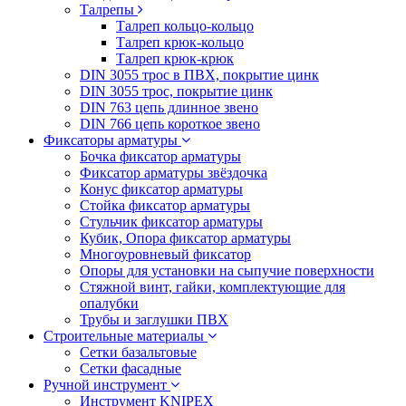
Талрепы
Талреп кольцо-кольцо
Талреп крюк-кольцо
Талреп крюк-крюк
DIN 3055 трос в ПВХ, покрытие цинк
DIN 3055 трос, покрытие цинк
DIN 763 цепь длинное звено
DIN 766 цепь короткое звено
Фиксаторы арматуры
Бочка фиксатор арматуры
Фиксатор арматуры звёздочка
Конус фиксатор арматуры
Стойка фиксатор арматуры
Стульчик фиксатор арматуры
Кубик, Опора фиксатор арматуры
Многоуровневый фиксатор
Опоры для установки на сыпучие поверхности
Стяжной винт, гайки, комплектующие для
опалубки
Трубы и заглушки ПВХ
Строительные материалы
Сетки базальтовые
Сетки фасадные
Ручной инструмент
Инструмент KNIPEX