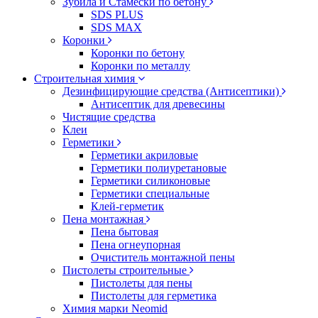
Зубила и Стамески по бетону
SDS PLUS
SDS MAX
Коронки
Коронки по бетону
Коронки по металлу
Строительная химия
Дезинфицирующие средства (Антисептики)
Антисептик для древесины
Чистящие средства
Клеи
Герметики
Герметики акриловые
Герметики полиуретановые
Герметики силиконовые
Герметики специальные
Клей-герметик
Пена монтажная
Пена бытовая
Пена огнеупорная
Очиститель монтажной пены
Пистолеты строительные
Пистолеты для пены
Пистолеты для герметика
Химия марки Neomid