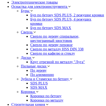
Электротехнические товары
Оснастка для электроинструмента
Буры
Бур по бетону SDS PLUS, 2 режущие кромки
Бур по бетону SDS PLUS, 4 режущих
кромки
Бур по бетону SDS MAX
Сверла
Сверло по дереву спиральное,
шестигранный хвостовик
Сверло по дереву перовое
Сверло по металлу HSS DIN 338
Сверло по кафелю и стеклу
Диски
Круг отрезной по металлу "Луга"
Пильные диски
По дереву
По алюминию
Зубила и Стамески по бетону
SDS PLUS
SDS MAX
Коронки
Коронки по бетону
Коронки по металлу
Строительная химия