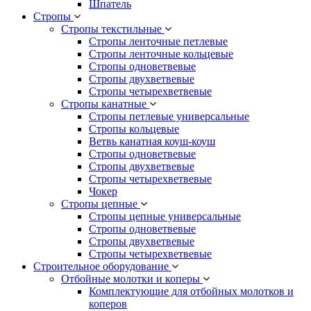
Шпатель
Стропы
Стропы текстильные
Стропы ленточные петлевые
Стропы ленточные кольцевые
Стропы одноветвевые
Стропы двухветвевые
Стропы четырехветвевые
Стропы канатные
Стропы петлевые универсальные
Стропы кольцевые
Ветвь канатная коуш-коуш
Стропы одноветвевые
Стропы двухветвевые
Стропы четырехветвевые
Чокер
Стропы цепные
Стропы цепные универсальные
Стропы одноветвевые
Стропы двухветвевые
Стропы четырехветвевые
Строительное оборудование
Отбойные молотки и коперы
Комплектующие для отбойных молотков и
коперов