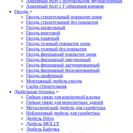
Анкерный болт с полукольцом двухраспорный
Анкерный болт с Г-образным крюком
Гвозди
Гвоздь строительный покрытие цинк
Гвоздь строительный без покрытия
Гвоздь кровельный
Гвоздь винтовой
Гвоздь ершеный
Гвоздь толевый покрытие цинк
Гвоздь толевый без покрытия
Гвоздь финишный покрытие цинк
Гвоздь финишный омедненный
Гвоздь финишный латунированный
Гвоздь финишный бронзированный
Гвоздь шиферный
Монтажный дюбель-гвоздь
Скоба строительная
Дюбельная техника
Гибкие связи для кирпичной кладки
Гибкие связи для монолитных зданий
Металлический дюбель для газобетона
Нейлоновый дюбель для газобетона
Дюбель Driva
Дюбель MOLLY
Дюбель Бабочка