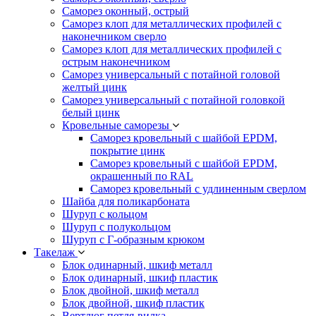
Саморез оконный, острый
Саморез клоп для металлических профилей с
наконечником сверло
Саморез клоп для металлических профилей с
острым наконечником
Саморез универсальный с потайной головой
желтый цинк
Саморез универсальный с потайной головкой
белый цинк
Кровельные саморезы
Саморез кровельный с шайбой EPDM,
покрытие цинк
Саморез кровельный с шайбой EPDM,
окрашенный по RAL
Саморез кровельный с удлиненным сверлом
Шайба для поликарбоната
Шуруп с кольцом
Шуруп с полукольцом
Шуруп с Г-образным крюком
Такелаж
Блок одинарный, шкиф металл
Блок одинарный, шкиф пластик
Блок двойной, шкиф металл
Блок двойной, шкиф пластик
Вертлюг петля-вилка