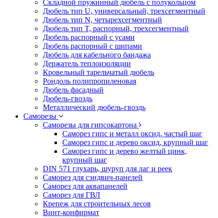
Складной пружинный дюбель с полукольцом
Дюбель тип U, универсальный, трехсегментный
Дюбель тип N, четырехсегментный
Дюбель тип T, распорный, трехсегментный
Дюбель распорный с усами
Дюбель распорный с шипами
Дюбель для кабельного бандажа
Держатель теплоизоляции
Кровельный тарельчатый дюбель
Рондоль полипропиленовая
Дюбель фасадный
Дюбель-гвоздь
Металлический дюбель-гвоздь
Саморезы
Саморезы для гипсокартона
Саморез гипс и металл оксид, частый шаг
Саморез гипс и дерево оксид, крупный шаг
Саморез гипс и дерево желтый цинк,
крупный шаг
DIN 571 глухарь, шуруп для лаг и реек
Саморез для сэндвич-панелей
Саморез для аквапанелей
Саморез для ГВЛ
Крепеж для строительных лесов
Винт-конфирмат