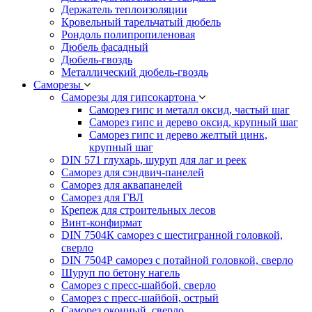
Держатель теплоизоляции
Кровельный тарельчатый дюбель
Рондоль полипропиленовая
Дюбель фасадный
Дюбель-гвоздь
Металлический дюбель-гвоздь
Саморезы
Саморезы для гипсокартона
Саморез гипс и металл оксид, частый шаг
Саморез гипс и дерево оксид, крупный шаг
Саморез гипс и дерево желтый цинк,
крупный шаг
DIN 571 глухарь, шуруп для лаг и реек
Саморез для сэндвич-панелей
Саморез для аквапанелей
Саморез для ГВЛ
Крепеж для строительных лесов
Винт-конфирмат
DIN 7504К саморез с шестигранной головкой,
сверло
DIN 7504Р саморез с потайной головкой, сверло
Шуруп по бетону нагель
Саморез с пресс-шайбой, сверло
Саморез с пресс-шайбой, острый
Саморез оконный, сверло