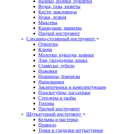
Валики, ролики, рукоятки
Ведра, тазы, кюветы
Кисти, макловицы
Ножи, лезвия
Миксеры
Карандаши, маркеры
Прочий инструмент
Слесарно-столярный инструмент
Отвертки
Ключи
Молотки, кувалды, киянки
Лом, гвоздодеры, кирка
Стамески, зубило
Ножовки
Ножницы, бокорезы
Напильники
Заклепочники и комплектующие
Плоскогубцы, пассатижи
Степлеры и скобы
Топоры
Прочий инструмент
Штукатурный инструмент
Кельмы и мастерки
Правило
Терки и гладилки штукатурные