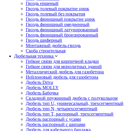
Гвоздь ершеный
Гвоздь толевый покрытие цинк
Гвоздь толевый без покрытия
Гвоздь финишный покрытие цинк
Гвоздь финишный омедненный
Гвоздь финишный латунированный
Гвоздь финишный бронзированный
Гвоздь шиферный
Монтажный дюбель-гвоздь
Скоба строительная
Дюбельная техника
Гибкие связи для кирпичной кладки
Гибкие связи для монолитных зданий
Металлический дюбель для газобетона
Нейлоновый дюбель для газобетона
Дюбель Driva
Дюбель MOLLY
Дюбель Бабочка
Складной пружинный дюбель с полукольцом
Дюбель тип U, универсальный, трехсегментный
Дюбель тип N, четырехсегментный
Дюбель тип T, распорный, трехсегментный
Дюбель распорный с усами
Дюбель распорный с шипами
Дюбель для кабельного бандажа