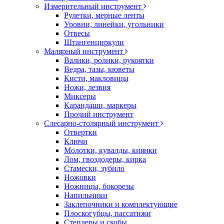
Измерительный инструмент
Рулетки, мерные ленты
Уровни, линейки, угольники
Отвесы
Штангенциркули
Малярный инструмент
Валики, ролики, рукоятки
Ведра, тазы, кюветы
Кисти, макловицы
Ножи, лезвия
Миксеры
Карандаши, маркеры
Прочий инструмент
Слесарно-столярный инструмент
Отвертки
Ключи
Молотки, кувалды, киянки
Лом, гвоздодеры, кирка
Стамески, зубило
Ножовки
Ножницы, бокорезы
Напильники
Заклепочники и комплектующие
Плоскогубцы, пассатижи
Степлеры и скобы