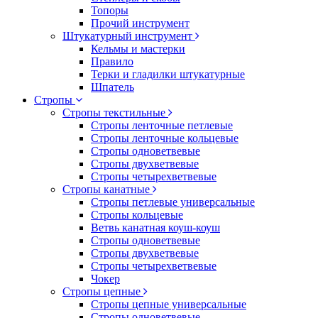
Топоры
Прочий инструмент
Штукатурный инструмент
Кельмы и мастерки
Правило
Терки и гладилки штукатурные
Шпатель
Стропы
Стропы текстильные
Стропы ленточные петлевые
Стропы ленточные кольцевые
Стропы одноветвевые
Стропы двухветвевые
Стропы четырехветвевые
Стропы канатные
Стропы петлевые универсальные
Стропы кольцевые
Ветвь канатная коуш-коуш
Стропы одноветвевые
Стропы двухветвевые
Стропы четырехветвевые
Чокер
Стропы цепные
Стропы цепные универсальные
Стропы одноветвевые