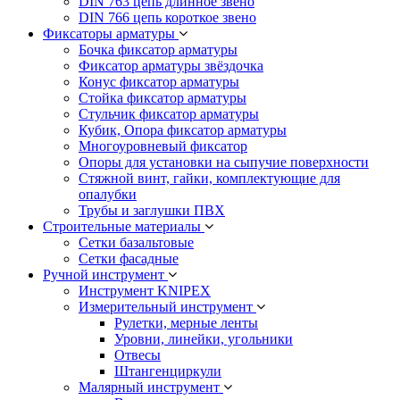
DIN 763 цепь длинное звено
DIN 766 цепь короткое звено
Фиксаторы арматуры
Бочка фиксатор арматуры
Фиксатор арматуры звёздочка
Конус фиксатор арматуры
Стойка фиксатор арматуры
Стульчик фиксатор арматуры
Кубик, Опора фиксатор арматуры
Многоуровневый фиксатор
Опоры для установки на сыпучие поверхности
Стяжной винт, гайки, комплектующие для
опалубки
Трубы и заглушки ПВХ
Строительные материалы
Сетки базальтовые
Сетки фасадные
Ручной инструмент
Инструмент KNIPEX
Измерительный инструмент
Рулетки, мерные ленты
Уровни, линейки, угольники
Отвесы
Штангенциркули
Малярный инструмент