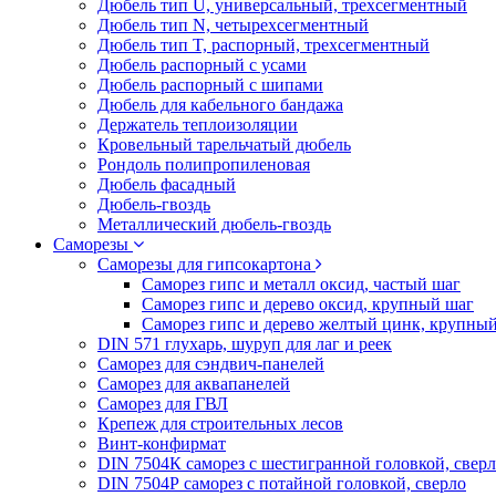
Дюбель тип U, универсальный, трехсегментный
Дюбель тип N, четырехсегментный
Дюбель тип T, распорный, трехсегментный
Дюбель распорный с усами
Дюбель распорный с шипами
Дюбель для кабельного бандажа
Держатель теплоизоляции
Кровельный тарельчатый дюбель
Рондоль полипропиленовая
Дюбель фасадный
Дюбель-гвоздь
Металлический дюбель-гвоздь
Саморезы
Саморезы для гипсокартона
Саморез гипс и металл оксид, частый шаг
Саморез гипс и дерево оксид, крупный шаг
Саморез гипс и дерево желтый цинк, крупны
DIN 571 глухарь, шуруп для лаг и реек
Саморез для сэндвич-панелей
Саморез для аквапанелей
Саморез для ГВЛ
Крепеж для строительных лесов
Винт-конфирмат
DIN 7504К саморез с шестигранной головкой, свер
DIN 7504Р саморез с потайной головкой, сверло