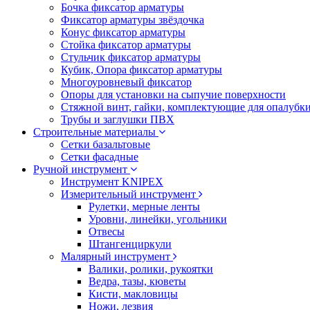
Бочка фиксатор арматуры
Фиксатор арматуры звёздочка
Конус фиксатор арматуры
Стойка фиксатор арматуры
Стульчик фиксатор арматуры
Кубик, Опора фиксатор арматуры
Многоуровневый фиксатор
Опоры для установки на сыпучие поверхности
Стяжной винт, гайки, комплектующие для опалубк
Трубы и заглушки ПВХ
Строительные материалы
Сетки базальтовые
Сетки фасадные
Ручной инструмент
Инструмент KNIPEX
Измерительный инструмент
Рулетки, мерные ленты
Уровни, линейки, угольники
Отвесы
Штангенциркули
Малярный инструмент
Валики, ролики, рукоятки
Ведра, тазы, кюветы
Кисти, макловицы
Ножи, лезвия