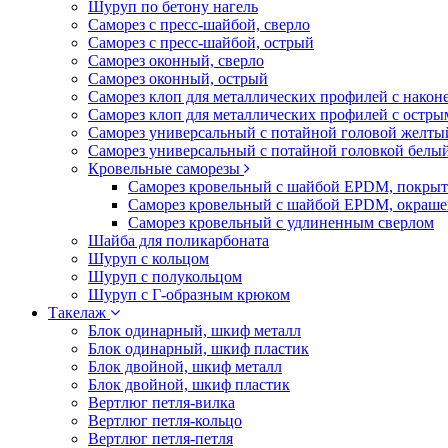
Шуруп по бетону нагель
Саморез с пресс-шайбой, сверло
Саморез с пресс-шайбой, острый
Саморез оконный, сверло
Саморез оконный, острый
Саморез клоп для металлических профилей с након
Саморез клоп для металлических профилей с остр
Саморез универсальный с потайной головой желты
Саморез универсальный с потайной головкой белы
Кровельные саморезы
Саморез кровельный с шайбой EPDM, покрыт
Саморез кровельный с шайбой EPDM, окраш
Саморез кровельный с удлиненным сверлом
Шайба для поликарбоната
Шуруп с кольцом
Шуруп с полукольцом
Шуруп с Г-образным крюком
Такелаж
Блок одинарный, шкиф металл
Блок одинарный, шкиф пластик
Блок двойной, шкиф металл
Блок двойной, шкиф пластик
Вертлюг петля-вилка
Вертлюг петля-кольцо
Вертлюг петля-петля