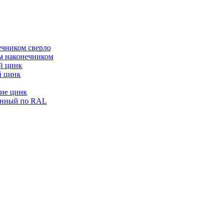
ечником сверло
ым наконечником
й цинк
й цинк
ие цинк
енный по RAL