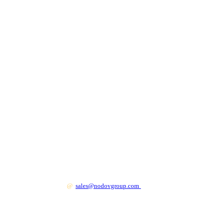
+7 499 130 83 41
@
sales@nodovgroup.com