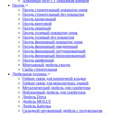
Анкерный болт с Г-образным крюком
Гвозди
Гвоздь строительный покрытие цинк
Гвоздь строительный без покрытия
Гвоздь кровельный
Гвоздь винтовой
Гвоздь ершеный
Гвоздь толевый покрытие цинк
Гвоздь толевый без покрытия
Гвоздь финишный покрытие цинк
Гвоздь финишный омедненный
Гвоздь финишный латунированный
Гвоздь финишный бронзированный
Гвоздь шиферный
Монтажный дюбель-гвоздь
Скоба строительная
Дюбельная техника
Гибкие связи для кирпичной кладки
Гибкие связи для монолитных зданий
Металлический дюбель для газобетона
Нейлоновый дюбель для газобетона
Дюбель Driva
Дюбель MOLLY
Дюбель Бабочка
Складной пружинный дюбель с полукольцом