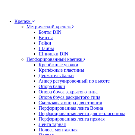
Крепеж
Метрический крепеж
Болты DIN
Винты
Гайки
Шайбы
Шпильки DIN
Перфорированный крепеж
Крепёжные уголки
Крепёжные пластины
Держатель балки
Анкер регулировочный по высоте
Опора балки
Опора бруса закрытого типа
Опора бруса раскрытого типа
Скользящая опора для стропил
Перфорированная лента Волна
Перфорированная лента для теплого пола
Перфорированная лента прямая
Лента тарная
Полоса монтажная