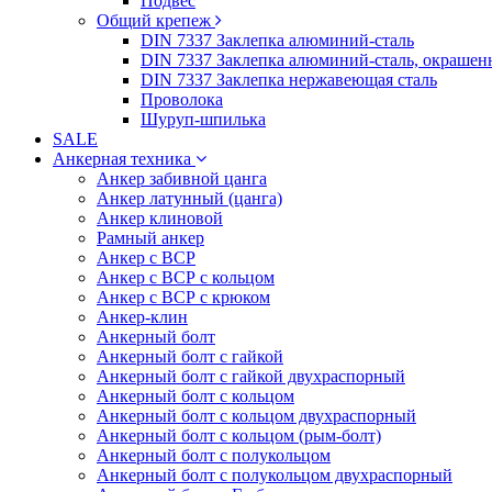
Подвес
Общий крепеж
DIN 7337 Заклепка алюминий-сталь
DIN 7337 Заклепка алюминий-сталь, окрашен
DIN 7337 Заклепка нержавеющая сталь
Проволока
Шуруп-шпилька
SALE
Анкерная техника
Анкер забивной цанга
Анкер латунный (цанга)
Анкер клиновой
Рамный анкер
Анкер с ВСР
Анкер с ВСР с кольцом
Анкер с ВСР с крюком
Анкер-клин
Анкерный болт
Анкерный болт с гайкой
Анкерный болт с гайкой двухраспорный
Анкерный болт с кольцом
Анкерный болт с кольцом двухраспорный
Анкерный болт с кольцом (рым-болт)
Анкерный болт с полукольцом
Анкерный болт с полукольцом двухраспорный