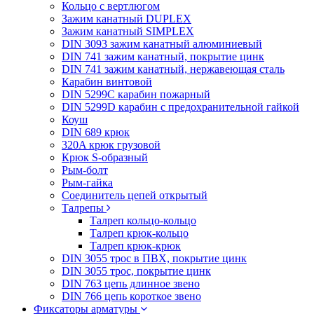
Кольцо с вертлюгом
Зажим канатный DUPLEX
Зажим канатный SIMPLEX
DIN 3093 зажим канатный алюминиевый
DIN 741 зажим канатный, покрытие цинк
DIN 741 зажим канатный, нержавеющая сталь
Карабин винтовой
DIN 5299C карабин пожарный
DIN 5299D карабин с предохранительной гайкой
Коуш
DIN 689 крюк
320A крюк грузовой
Крюк S-образный
Рым-болт
Рым-гайка
Соединитель цепей открытый
Талрепы
Талреп кольцо-кольцо
Талреп крюк-кольцо
Талреп крюк-крюк
DIN 3055 трос в ПВХ, покрытие цинк
DIN 3055 трос, покрытие цинк
DIN 763 цепь длинное звено
DIN 766 цепь короткое звено
Фиксаторы арматуры