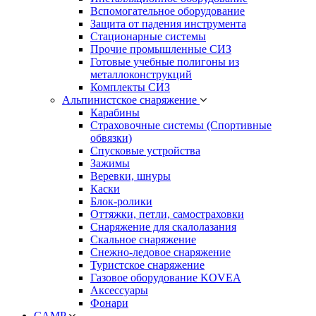
Вспомогательное оборудование
Защита от падения инструмента
Стационарные системы
Прочие промышленные СИЗ
Готовые учебные полигоны из
металлоконструкций
Комплекты СИЗ
Альпинистское снаряжение
Карабины
Страховочные системы (Спортивные
обвязки)
Спусковые устройства
Зажимы
Веревки, шнуры
Каски
Блок-ролики
Оттяжки, петли, самостраховки
Снаряжение для скалолазания
Скальное снаряжение
Снежно-ледовое снаряжение
Туристское снаряжение
Газовое оборудование KOVEA
Аксессуары
Фонари
CAMP