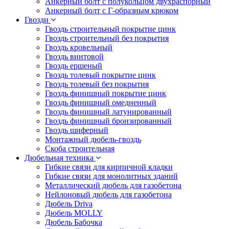
Анкерный болт с полукольцом двухраспорный
Анкерный болт с Г-образным крюком
Гвозди
Гвоздь строительный покрытие цинк
Гвоздь строительный без покрытия
Гвоздь кровельный
Гвоздь винтовой
Гвоздь ершеный
Гвоздь толевый покрытие цинк
Гвоздь толевый без покрытия
Гвоздь финишный покрытие цинк
Гвоздь финишный омедненный
Гвоздь финишный латунированный
Гвоздь финишный бронзированный
Гвоздь шиферный
Монтажный дюбель-гвоздь
Скоба строительная
Дюбельная техника
Гибкие связи для кирпичной кладки
Гибкие связи для монолитных зданий
Металлический дюбель для газобетона
Нейлоновый дюбель для газобетона
Дюбель Driva
Дюбель MOLLY
Дюбель Бабочка