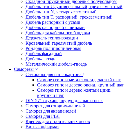
Складной пружинный дюбель с полукольцом
Дюбель тип U, универсальный, трехсегментный
Дюбель тип N, четырехсегментный
Дюбель тип T, распорный, трехсегментный
Дюбель распорный с усами
Дюбель распорный с шипами
Дюбель для кабельного бандажа
Держатель теплоизоляции
Кровельный тарельчатый дюбель
Рондоль полипропиленовая
Дюбель фасадный
Дюбель-гвоздь
Металлический дюбель-гвоздь
Саморезы
Саморезы для гипсокартона
Саморез гипс и металл оксид, частый шаг
Саморез гипс и дерево оксид, крупный шаг
Саморез гипс и дерево желтый цинк,
крупный шаг
DIN 571 глухарь, шуруп для лаг и реек
Саморез для сэндвич-панелей
Саморез для аквапанелей
Саморез для ГВЛ
Крепеж для строительных лесов
Винт-конфирмат