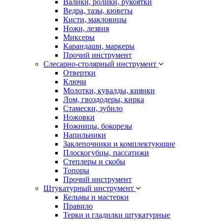
Валики, ролики, рукоятки
Ведра, тазы, кюветы
Кисти, макловицы
Ножи, лезвия
Миксеры
Карандаши, маркеры
Прочий инструмент
Слесарно-столярный инструмент
Отвертки
Ключи
Молотки, кувалды, киянки
Лом, гвоздодеры, кирка
Стамески, зубило
Ножовки
Ножницы, бокорезы
Напильники
Заклепочники и комплектующие
Плоскогубцы, пассатижи
Степлеры и скобы
Топоры
Прочий инструмент
Штукатурный инструмент
Кельмы и мастерки
Правило
Терки и гладилки штукатурные