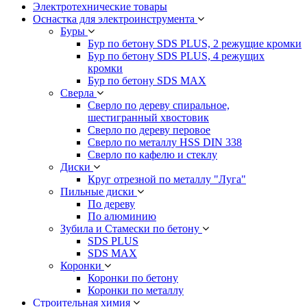
Электротехнические товары
Оснастка для электроинструмента
Буры
Бур по бетону SDS PLUS, 2 режущие кромки
Бур по бетону SDS PLUS, 4 режущих
кромки
Бур по бетону SDS MAX
Сверла
Сверло по дереву спиральное,
шестигранный хвостовик
Сверло по дереву перовое
Сверло по металлу HSS DIN 338
Сверло по кафелю и стеклу
Диски
Круг отрезной по металлу "Луга"
Пильные диски
По дереву
По алюминию
Зубила и Стамески по бетону
SDS PLUS
SDS MAX
Коронки
Коронки по бетону
Коронки по металлу
Строительная химия