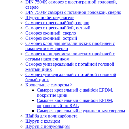
DIN 7504К саморез с шестигранной головкой,
сверло
DIN 7504Р саморез с потайной головкой, сверло
Шуруп по бетону нагель
Саморез с пресс-шайбой, сверло
Саморез с пресс-шайбой, острый
Саморез оконный, сверло
Саморез оконный, острый
Саморез клоп для металлических профилей с
наконечником сверло
Саморез клоп для металлических профилей с
острым наконечником
Саморез универсальный с потайной головой
желтый цинк
Саморез универсальный с потайной головкой
белый цинк
Кровельные саморезы
Саморез кровельный с шайбой EPDM,
покрытие цинк
Саморез кровельный с шайбой EPDM,
окрашенный по RAL
Саморез кровельный с удлиненным сверлом
Шайба для поликарбоната
Шуруп с кольцом
Шуруп с полукольцом