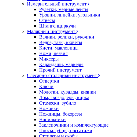
Измерительный инструмент
Рулетки, мерные ленты
Уровни, линейки, угольники
Отвесы
Штангенциркули
Малярный инструмент
Валики, ролики, рукоятки
Ведра, тазы, кюветы
Кисти, макловицы
Ножи, лезвия
Миксеры
Карандаши, маркеры
Прочий инструмент
Слесарно-столярный инструмент
Отвертки
Ключи
Молотки, кувалды, киянки
Лом, гвоздодеры, кирка
Стамески, зубило
Ножовки
Ножницы, бокорезы
Напильники
Заклепочники и комплектующие
Плоскогубцы, пассатижи
Степлеры и скобы