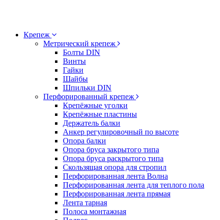
Крепеж
Метрический крепеж
Болты DIN
Винты
Гайки
Шайбы
Шпильки DIN
Перфорированный крепеж
Крепёжные уголки
Крепёжные пластины
Держатель балки
Анкер регулировочный по высоте
Опора балки
Опора бруса закрытого типа
Опора бруса раскрытого типа
Скользящая опора для стропил
Перфорированная лента Волна
Перфорированная лента для теплого пола
Перфорированная лента прямая
Лента тарная
Полоса монтажная