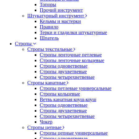
Топоры
Прочий инструмент
Штукатурный инструмент
Кельмы и мастерки
Правило
Терки и гладилки штукатурные
Шпатель
Стропы
Стропы текстильные
Стропы ленточные петлевые
Стропы ленточные кольцевые
Стропы одноветвевые
Стропы двухветвевые
Стропы четырехветвевые
Стропы канатные
Стропы петлевые универсальные
Стропы кольцевые
Ветвь канатная коуш-коуш
Стропы одноветвевые
Стропы двухветвевые
Стропы четырехветвевые
Чокер
Стропы цепные
Стропы цепные универсальные
Стропы одноветвевые