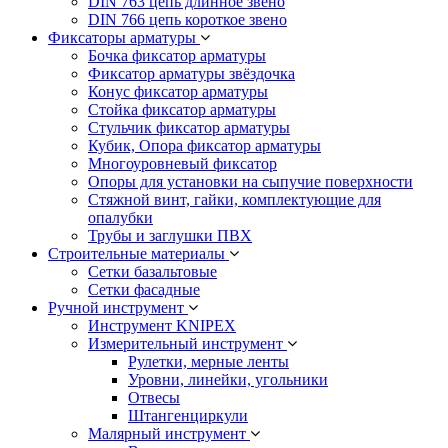
DIN 763 цепь длинное звено
DIN 766 цепь короткое звено
Фиксаторы арматуры
Бочка фиксатор арматуры
Фиксатор арматуры звёздочка
Конус фиксатор арматуры
Стойка фиксатор арматуры
Стульчик фиксатор арматуры
Кубик, Опора фиксатор арматуры
Многоуровневый фиксатор
Опоры для установки на сыпучие поверхности
Стяжной винт, гайки, комплектующие для
опалубки
Трубы и заглушки ПВХ
Строительные материалы
Сетки базальтовые
Сетки фасадные
Ручной инструмент
Инструмент KNIPEX
Измерительный инструмент
Рулетки, мерные ленты
Уровни, линейки, угольники
Отвесы
Штангенциркули
Малярный инструмент