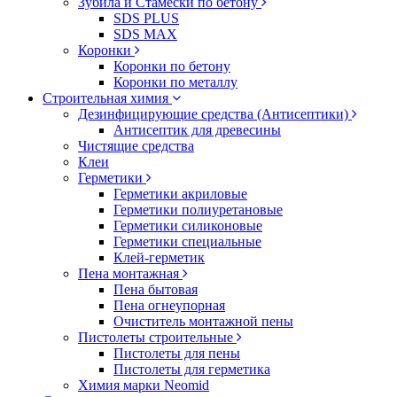
Зубила и Стамески по бетону
SDS PLUS
SDS MAX
Коронки
Коронки по бетону
Коронки по металлу
Строительная химия
Дезинфицирующие средства (Антисептики)
Антисептик для древесины
Чистящие средства
Клеи
Герметики
Герметики акриловые
Герметики полиуретановые
Герметики силиконовые
Герметики специальные
Клей-герметик
Пена монтажная
Пена бытовая
Пена огнеупорная
Очиститель монтажной пены
Пистолеты строительные
Пистолеты для пены
Пистолеты для герметика
Химия марки Neomid