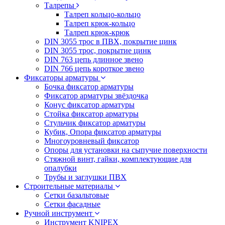
Талрепы
Талреп кольцо-кольцо
Талреп крюк-кольцо
Талреп крюк-крюк
DIN 3055 трос в ПВХ, покрытие цинк
DIN 3055 трос, покрытие цинк
DIN 763 цепь длинное звено
DIN 766 цепь короткое звено
Фиксаторы арматуры
Бочка фиксатор арматуры
Фиксатор арматуры звёздочка
Конус фиксатор арматуры
Стойка фиксатор арматуры
Стульчик фиксатор арматуры
Кубик, Опора фиксатор арматуры
Многоуровневый фиксатор
Опоры для установки на сыпучие поверхности
Стяжной винт, гайки, комплектующие для
опалубки
Трубы и заглушки ПВХ
Строительные материалы
Сетки базальтовые
Сетки фасадные
Ручной инструмент
Инструмент KNIPEX