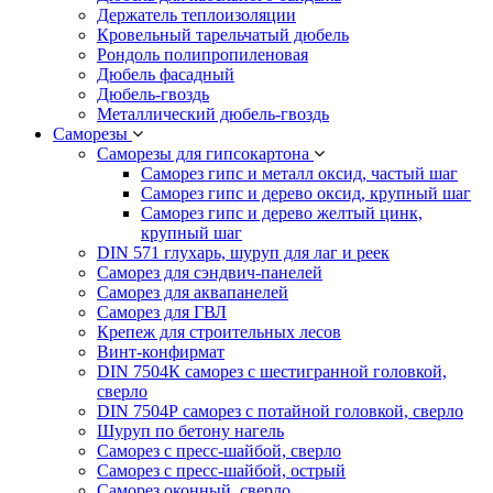
Держатель теплоизоляции
Кровельный тарельчатый дюбель
Рондоль полипропиленовая
Дюбель фасадный
Дюбель-гвоздь
Металлический дюбель-гвоздь
Саморезы
Саморезы для гипсокартона
Саморез гипс и металл оксид, частый шаг
Саморез гипс и дерево оксид, крупный шаг
Саморез гипс и дерево желтый цинк,
крупный шаг
DIN 571 глухарь, шуруп для лаг и реек
Саморез для сэндвич-панелей
Саморез для аквапанелей
Саморез для ГВЛ
Крепеж для строительных лесов
Винт-конфирмат
DIN 7504К саморез с шестигранной головкой,
сверло
DIN 7504Р саморез с потайной головкой, сверло
Шуруп по бетону нагель
Саморез с пресс-шайбой, сверло
Саморез с пресс-шайбой, острый
Саморез оконный, сверло