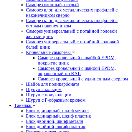
Саморез оконный, острый
Саморез клоп для металлических профилей с
наконечником сверло
Саморез клоп для металлических профилей с
острым наконечником
Саморез универсальный с потайной головой
желтый цинк
Саморез универсальный с потайной головкой
белый цинк
Кровельные саморезы
Саморез кровельный с шайбой EPDM,
покрытие цинк
Саморез кровельный с шайбой EPDM,
окрашенный по RAL
Саморез кровельный с удлиненным сверлом
Шайба для поликарбоната
Шуруп с кольцом
Шуруп с полукольцом
Шуруп с Г-образным крюком
Такелаж
Блок одинарный, шкиф металл
Блок одинарный, шкиф пластик
Блок двойной, шкиф металл
Блок двойной, шкиф пластик
Вертлюг петля-вилка