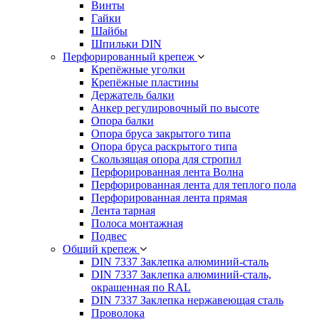
Винты
Гайки
Шайбы
Шпильки DIN
Перфорированный крепеж
Крепёжные уголки
Крепёжные пластины
Держатель балки
Анкер регулировочный по высоте
Опора балки
Опора бруса закрытого типа
Опора бруса раскрытого типа
Скользящая опора для стропил
Перфорированная лента Волна
Перфорированная лента для теплого пола
Перфорированная лента прямая
Лента тарная
Полоса монтажная
Подвес
Общий крепеж
DIN 7337 Заклепка алюминий-сталь
DIN 7337 Заклепка алюминий-сталь,
окрашенная по RAL
DIN 7337 Заклепка нержавеющая сталь
Проволока