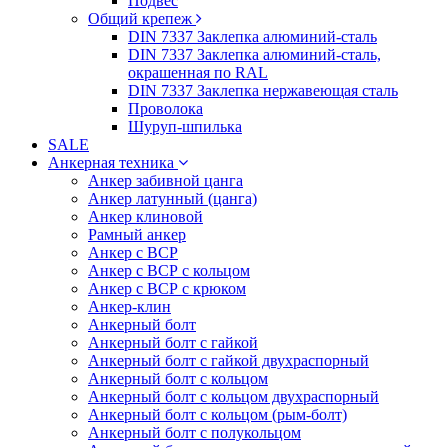
Подвес
Общий крепеж
DIN 7337 Заклепка алюминий-сталь
DIN 7337 Заклепка алюминий-сталь,
окрашенная по RAL
DIN 7337 Заклепка нержавеющая сталь
Проволока
Шуруп-шпилька
SALE
Анкерная техника
Анкер забивной цанга
Анкер латунный (цанга)
Анкер клиновой
Рамный анкер
Анкер с ВСР
Анкер с ВСР с кольцом
Анкер с ВСР с крюком
Анкер-клин
Анкерный болт
Анкерный болт с гайкой
Анкерный болт с гайкой двухраспорный
Анкерный болт с кольцом
Анкерный болт с кольцом двухраспорный
Анкерный болт с кольцом (рым-болт)
Анкерный болт с полукольцом