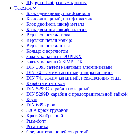
Шуруп с Г-образным крюком
Такелаж
Блок одинарный, шкиф металл
Блок одинарный, шкиф пластик
Блок двойной, шкиф металл
Блок двойной, шкиф пластик
Вертлюг петля-вилка
Вертлюг петля-кольцо
Вертлюг петля-петля
Кольцо с вертлюгом
Зажим канатный DUPLEX
Зажим канатный SIMPLEX
DIN 3093 зажим канатный алюминиевый
DIN 741 зажим канатный, покрытие цинк
DIN 741 зажим канатный, нержавеющая сталь
Карабин винтовой
DIN 5299C карабин пожарный
DIN 5299D карабин с предохранительной гайкой
Коуш
DIN 689 крюк
320A крюк грузовой
Крюк S-образный
Рым-болт
Рым-гайка
Соединитель цепей открытый