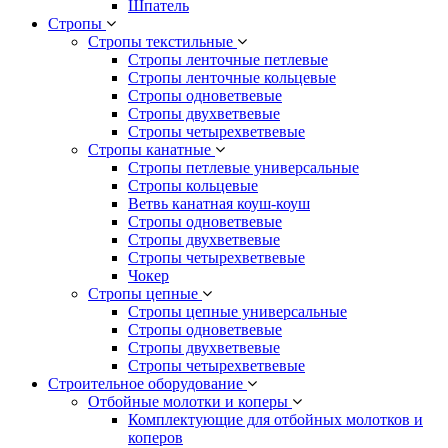
Шпатель
Стропы
Стропы текстильные
Стропы ленточные петлевые
Стропы ленточные кольцевые
Стропы одноветвевые
Стропы двухветвевые
Стропы четырехветвевые
Стропы канатные
Стропы петлевые универсальные
Стропы кольцевые
Ветвь канатная коуш-коуш
Стропы одноветвевые
Стропы двухветвевые
Стропы четырехветвевые
Чокер
Стропы цепные
Стропы цепные универсальные
Стропы одноветвевые
Стропы двухветвевые
Стропы четырехветвевые
Строительное оборудование
Отбойные молотки и коперы
Комплектующие для отбойных молотков и
коперов