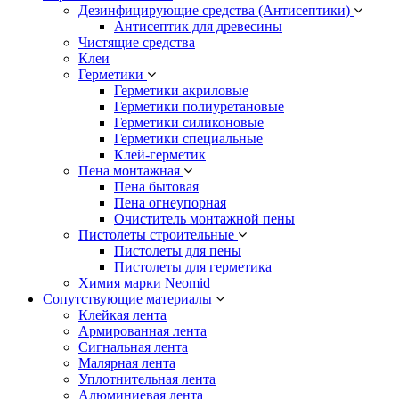
Дезинфицирующие средства (Антисептики)
Антисептик для древесины
Чистящие средства
Клеи
Герметики
Герметики акриловые
Герметики полиуретановые
Герметики силиконовые
Герметики специальные
Клей-герметик
Пена монтажная
Пена бытовая
Пена огнеупорная
Очиститель монтажной пены
Пистолеты строительные
Пистолеты для пены
Пистолеты для герметика
Химия марки Neomid
Сопутствующие материалы
Клейкая лента
Армированная лента
Сигнальная лента
Малярная лента
Уплотнительная лента
Алюминиевая лента