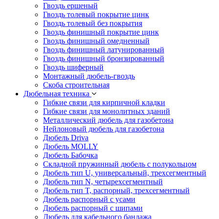
Гвоздь ершеный
Гвоздь толевый покрытие цинк
Гвоздь толевый без покрытия
Гвоздь финишный покрытие цинк
Гвоздь финишный омедненный
Гвоздь финишный латунированный
Гвоздь финишный бронзированный
Гвоздь шиферный
Монтажный дюбель-гвоздь
Скоба строительная
Дюбельная техника
Гибкие связи для кирпичной кладки
Гибкие связи для монолитных зданий
Металлический дюбель для газобетона
Нейлоновый дюбель для газобетона
Дюбель Driva
Дюбель MOLLY
Дюбель Бабочка
Складной пружинный дюбель с полукольцом
Дюбель тип U, универсальный, трехсегментный
Дюбель тип N, четырехсегментный
Дюбель тип T, распорный, трехсегментный
Дюбель распорный с усами
Дюбель распорный с шипами
Дюбель для кабельного бандажа