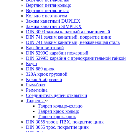
Вертлюг петля-кольцо
Вертлюг петля-петля
Кольцо с вертлюгом
Зажим канатный DUPLEX
Зажим канатный SIMPLEX
DIN 3093 зажим канатный алюминиевый
DIN 741 зажим канатный, покрытие цинк
DIN 741 зажим канатный, нержавеющая сталь
Карабин винтовой
DIN 5299C карабин пожарный
DIN 5299D карабин с предохранительной гайкой
Коуш
DIN 689 крюк
320A крюк грузовой
Крюк S-образный
Рым-болт
Рым-гайка
Соединитель цепей открытый
Талрепы
Талреп кольцо-кольцо
Талреп крюк-кольцо
Талреп крюк-крюк
DIN 3055 трос в ПВХ, покрытие цинк
DIN 3055 трос, покрытие цинк