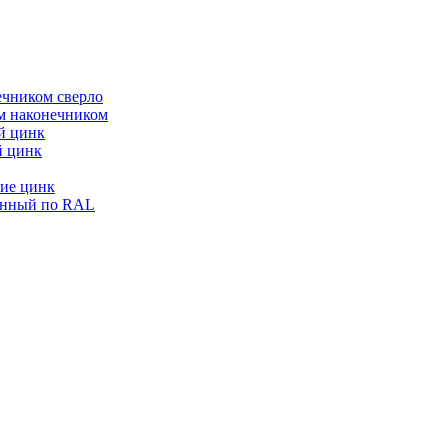
ечником сверло
ым наконечником
й цинк
й цинк
ие цинк
енный по RAL