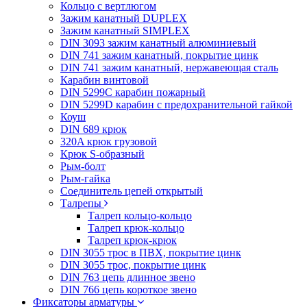
Кольцо с вертлюгом
Зажим канатный DUPLEX
Зажим канатный SIMPLEX
DIN 3093 зажим канатный алюминиевый
DIN 741 зажим канатный, покрытие цинк
DIN 741 зажим канатный, нержавеющая сталь
Карабин винтовой
DIN 5299C карабин пожарный
DIN 5299D карабин с предохранительной гайкой
Коуш
DIN 689 крюк
320A крюк грузовой
Крюк S-образный
Рым-болт
Рым-гайка
Соединитель цепей открытый
Талрепы
Талреп кольцо-кольцо
Талреп крюк-кольцо
Талреп крюк-крюк
DIN 3055 трос в ПВХ, покрытие цинк
DIN 3055 трос, покрытие цинк
DIN 763 цепь длинное звено
DIN 766 цепь короткое звено
Фиксаторы арматуры