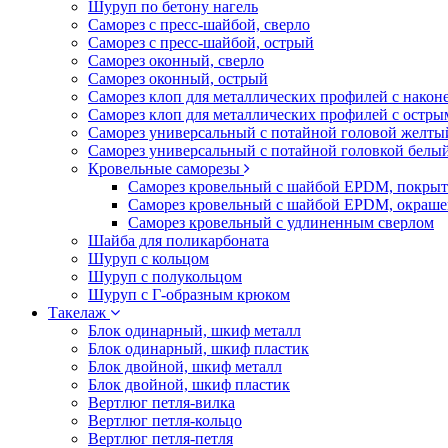
Шуруп по бетону нагель
Саморез с пресс-шайбой, сверло
Саморез с пресс-шайбой, острый
Саморез оконный, сверло
Саморез оконный, острый
Саморез клоп для металлических профилей с након
Саморез клоп для металлических профилей с остр
Саморез универсальный с потайной головой желты
Саморез универсальный с потайной головкой белы
Кровельные саморезы
Саморез кровельный с шайбой EPDM, покрыт
Саморез кровельный с шайбой EPDM, окраш
Саморез кровельный с удлиненным сверлом
Шайба для поликарбоната
Шуруп с кольцом
Шуруп с полукольцом
Шуруп с Г-образным крюком
Такелаж
Блок одинарный, шкиф металл
Блок одинарный, шкиф пластик
Блок двойной, шкиф металл
Блок двойной, шкиф пластик
Вертлюг петля-вилка
Вертлюг петля-кольцо
Вертлюг петля-петля