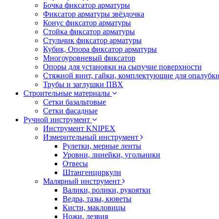
Бочка фиксатор арматуры
Фиксатор арматуры звёздочка
Конус фиксатор арматуры
Стойка фиксатор арматуры
Стульчик фиксатор арматуры
Кубик, Опора фиксатор арматуры
Многоуровневый фиксатор
Опоры для установки на сыпучие поверхности
Стяжной винт, гайки, комплектующие для опалубк
Трубы и заглушки ПВХ
Строительные материалы
Сетки базальтовые
Сетки фасадные
Ручной инструмент
Инструмент KNIPEX
Измерительный инструмент
Рулетки, мерные ленты
Уровни, линейки, угольники
Отвесы
Штангенциркули
Малярный инструмент
Валики, ролики, рукоятки
Ведра, тазы, кюветы
Кисти, макловицы
Ножи, лезвия