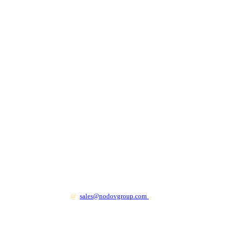
+7 499 130 83 41
@
sales@nodovgroup.com