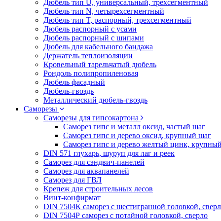
Дюбель тип U, универсальный, трехсегментный
Дюбель тип N, четырехсегментный
Дюбель тип T, распорный, трехсегментный
Дюбель распорный с усами
Дюбель распорный с шипами
Дюбель для кабельного бандажа
Держатель теплоизоляции
Кровельный тарельчатый дюбель
Рондоль полипропиленовая
Дюбель фасадный
Дюбель-гвоздь
Металлический дюбель-гвоздь
Саморезы
Саморезы для гипсокартона
Саморез гипс и металл оксид, частый шаг
Саморез гипс и дерево оксид, крупный шаг
Саморез гипс и дерево желтый цинк, крупны
DIN 571 глухарь, шуруп для лаг и реек
Саморез для сэндвич-панелей
Саморез для аквапанелей
Саморез для ГВЛ
Крепеж для строительных лесов
Винт-конфирмат
DIN 7504К саморез с шестигранной головкой, свер
DIN 7504Р саморез с потайной головкой, сверло