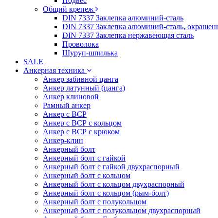
Подвес
Общий крепеж
DIN 7337 Заклепка алюминий-сталь
DIN 7337 Заклепка алюминий-сталь, окрашен
DIN 7337 Заклепка нержавеющая сталь
Проволока
Шуруп-шпилька
SALE
Анкерная техника
Анкер забивной цанга
Анкер латунный (цанга)
Анкер клиновой
Рамный анкер
Анкер с ВСР
Анкер с ВСР с кольцом
Анкер с ВСР с крюком
Анкер-клин
Анкерный болт
Анкерный болт с гайкой
Анкерный болт с гайкой двухраспорный
Анкерный болт с кольцом
Анкерный болт с кольцом двухраспорный
Анкерный болт с кольцом (рым-болт)
Анкерный болт с полукольцом
Анкерный болт с полукольцом двухраспорный