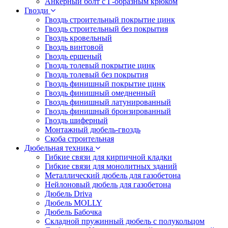
Анкерный болт с Г-образным крюком
Гвозди
Гвоздь строительный покрытие цинк
Гвоздь строительный без покрытия
Гвоздь кровельный
Гвоздь винтовой
Гвоздь ершеный
Гвоздь толевый покрытие цинк
Гвоздь толевый без покрытия
Гвоздь финишный покрытие цинк
Гвоздь финишный омедненный
Гвоздь финишный латунированный
Гвоздь финишный бронзированный
Гвоздь шиферный
Монтажный дюбель-гвоздь
Скоба строительная
Дюбельная техника
Гибкие связи для кирпичной кладки
Гибкие связи для монолитных зданий
Металлический дюбель для газобетона
Нейлоновый дюбель для газобетона
Дюбель Driva
Дюбель MOLLY
Дюбель Бабочка
Складной пружинный дюбель с полукольцом