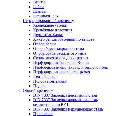
Винты
Гайки
Шайбы
Шпильки DIN
Перфорированный крепеж
Крепёжные уголки
Крепёжные пластины
Держатель балки
Анкер регулировочный по высоте
Опора балки
Опора бруса закрытого типа
Опора бруса раскрытого типа
Скользящая опора для стропил
Перфорированная лента Волна
Перфорированная лента для теплого пола
Перфорированная лента прямая
Лента тарная
Полоса монтажная
Подвес
Общий крепеж
DIN 7337 Заклепка алюминий-сталь
DIN 7337 Заклепка алюминий-сталь,
окрашенная по RAL
DIN 7337 Заклепка нержавеющая сталь
Проволока