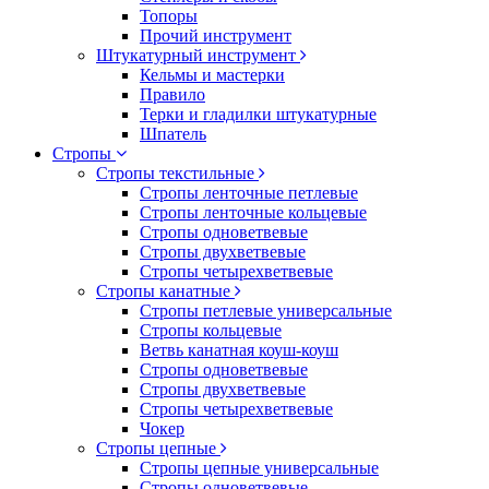
Топоры
Прочий инструмент
Штукатурный инструмент
Кельмы и мастерки
Правило
Терки и гладилки штукатурные
Шпатель
Стропы
Стропы текстильные
Стропы ленточные петлевые
Стропы ленточные кольцевые
Стропы одноветвевые
Стропы двухветвевые
Стропы четырехветвевые
Стропы канатные
Стропы петлевые универсальные
Стропы кольцевые
Ветвь канатная коуш-коуш
Стропы одноветвевые
Стропы двухветвевые
Стропы четырехветвевые
Чокер
Стропы цепные
Стропы цепные универсальные
Стропы одноветвевые