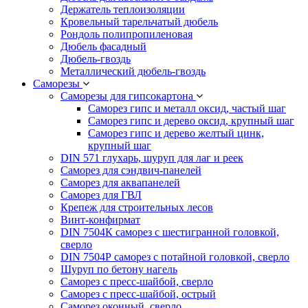
Держатель теплоизоляции
Кровельный тарельчатый дюбель
Рондоль полипропиленовая
Дюбель фасадный
Дюбель-гвоздь
Металлический дюбель-гвоздь
Саморезы
Саморезы для гипсокартона
Саморез гипс и металл оксид, частый шаг
Саморез гипс и дерево оксид, крупный шаг
Саморез гипс и дерево желтый цинк,
крупный шаг
DIN 571 глухарь, шуруп для лаг и реек
Саморез для сэндвич-панелей
Саморез для аквапанелей
Саморез для ГВЛ
Крепеж для строительных лесов
Винт-конфирмат
DIN 7504К саморез с шестигранной головкой,
сверло
DIN 7504Р саморез с потайной головкой, сверло
Шуруп по бетону нагель
Саморез с пресс-шайбой, сверло
Саморез с пресс-шайбой, острый
Саморез оконный, сверло