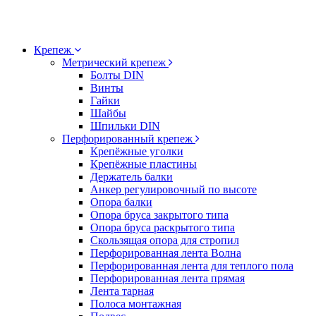
Крепеж
Метрический крепеж
Болты DIN
Винты
Гайки
Шайбы
Шпильки DIN
Перфорированный крепеж
Крепёжные уголки
Крепёжные пластины
Держатель балки
Анкер регулировочный по высоте
Опора балки
Опора бруса закрытого типа
Опора бруса раскрытого типа
Скользящая опора для стропил
Перфорированная лента Волна
Перфорированная лента для теплого пола
Перфорированная лента прямая
Лента тарная
Полоса монтажная