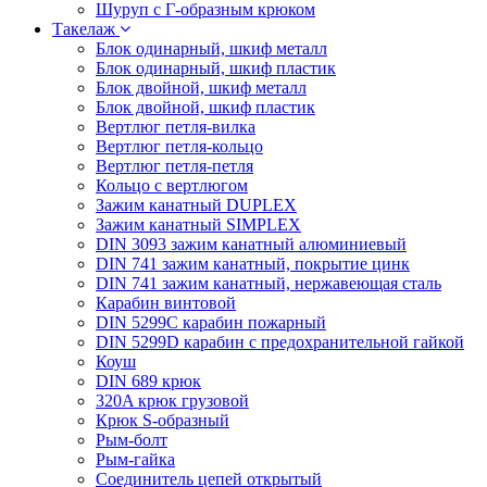
Шуруп с Г-образным крюком
Такелаж
Блок одинарный, шкиф металл
Блок одинарный, шкиф пластик
Блок двойной, шкиф металл
Блок двойной, шкиф пластик
Вертлюг петля-вилка
Вертлюг петля-кольцо
Вертлюг петля-петля
Кольцо с вертлюгом
Зажим канатный DUPLEX
Зажим канатный SIMPLEX
DIN 3093 зажим канатный алюминиевый
DIN 741 зажим канатный, покрытие цинк
DIN 741 зажим канатный, нержавеющая сталь
Карабин винтовой
DIN 5299C карабин пожарный
DIN 5299D карабин с предохранительной гайкой
Коуш
DIN 689 крюк
320A крюк грузовой
Крюк S-образный
Рым-болт
Рым-гайка
Соединитель цепей открытый