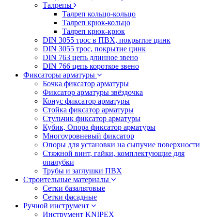
Талрепы
Талреп кольцо-кольцо
Талреп крюк-кольцо
Талреп крюк-крюк
DIN 3055 трос в ПВХ, покрытие цинк
DIN 3055 трос, покрытие цинк
DIN 763 цепь длинное звено
DIN 766 цепь короткое звено
Фиксаторы арматуры
Бочка фиксатор арматуры
Фиксатор арматуры звёздочка
Конус фиксатор арматуры
Стойка фиксатор арматуры
Стульчик фиксатор арматуры
Кубик, Опора фиксатор арматуры
Многоуровневый фиксатор
Опоры для установки на сыпучие поверхности
Стяжной винт, гайки, комплектующие для
опалубки
Трубы и заглушки ПВХ
Строительные материалы
Сетки базальтовые
Сетки фасадные
Ручной инструмент
Инструмент KNIPEX