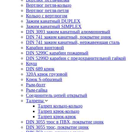
Вертлюг петля-кольцо
Вертлюг петля-петля
Кольцо с вертлюгом
Зажим канатный DUPLEX
Зажим канатный SIMPLEX
DIN 3093 зажим канатный алюминиевый
DIN 741 зажим канатный, покрытие цинк
DIN 741 зажим канатный, нержавеющая сталь
Карабин винтовой
DIN 5299C карабин пожарный
DIN 5299D карабин с предохранительной гайкой
Коуш
DIN 689 крюк
320A крюк грузовой
Крюк S-образный
Рым-болт
Рым-гайка
Соединитель цепей открытый
Талрепы
Талреп кольцо-кольцо
Талреп крюк-кольцо
Талреп крюк-крюк
DIN 3055 трос в ПВХ, покрытие цинк
DIN 3055 трос, покрытие цинк