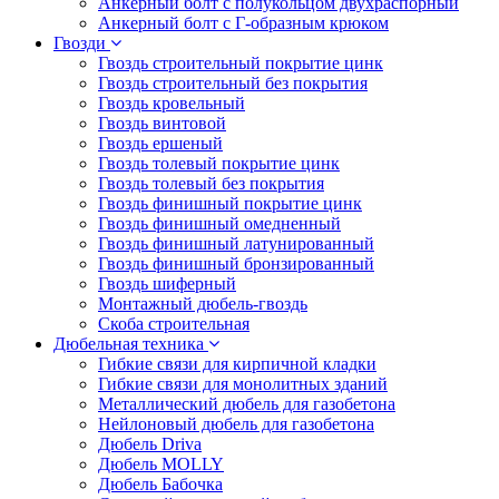
Анкерный болт с полукольцом двухраспорный
Анкерный болт с Г-образным крюком
Гвозди
Гвоздь строительный покрытие цинк
Гвоздь строительный без покрытия
Гвоздь кровельный
Гвоздь винтовой
Гвоздь ершеный
Гвоздь толевый покрытие цинк
Гвоздь толевый без покрытия
Гвоздь финишный покрытие цинк
Гвоздь финишный омедненный
Гвоздь финишный латунированный
Гвоздь финишный бронзированный
Гвоздь шиферный
Монтажный дюбель-гвоздь
Скоба строительная
Дюбельная техника
Гибкие связи для кирпичной кладки
Гибкие связи для монолитных зданий
Металлический дюбель для газобетона
Нейлоновый дюбель для газобетона
Дюбель Driva
Дюбель MOLLY
Дюбель Бабочка