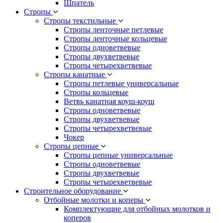
Шпатель
Стропы
Стропы текстильные
Стропы ленточные петлевые
Стропы ленточные кольцевые
Стропы одноветвевые
Стропы двухветвевые
Стропы четырехветвевые
Стропы канатные
Стропы петлевые универсальные
Стропы кольцевые
Ветвь канатная коуш-коуш
Стропы одноветвевые
Стропы двухветвевые
Стропы четырехветвевые
Чокер
Стропы цепные
Стропы цепные универсальные
Стропы одноветвевые
Стропы двухветвевые
Стропы четырехветвевые
Строительное оборудование
Отбойные молотки и коперы
Комплектующие для отбойных молотков и
коперов