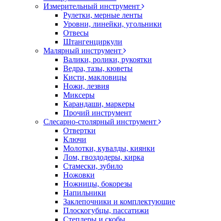
Измерительный инструмент
Рулетки, мерные ленты
Уровни, линейки, угольники
Отвесы
Штангенциркули
Малярный инструмент
Валики, ролики, рукоятки
Ведра, тазы, кюветы
Кисти, макловицы
Ножи, лезвия
Миксеры
Карандаши, маркеры
Прочий инструмент
Слесарно-столярный инструмент
Отвертки
Ключи
Молотки, кувалды, киянки
Лом, гвоздодеры, кирка
Стамески, зубило
Ножовки
Ножницы, бокорезы
Напильники
Заклепочники и комплектующие
Плоскогубцы, пассатижи
Степлеры и скобы