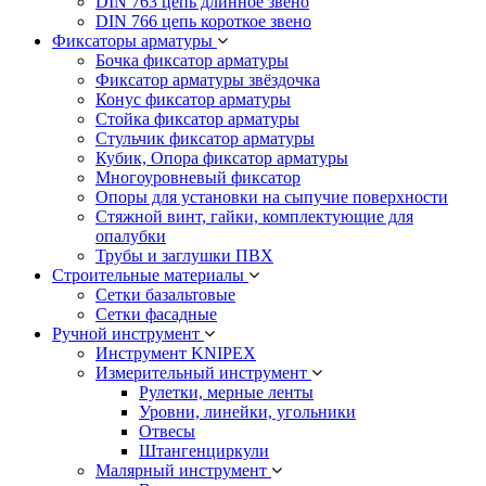
DIN 763 цепь длинное звено
DIN 766 цепь короткое звено
Фиксаторы арматуры
Бочка фиксатор арматуры
Фиксатор арматуры звёздочка
Конус фиксатор арматуры
Стойка фиксатор арматуры
Стульчик фиксатор арматуры
Кубик, Опора фиксатор арматуры
Многоуровневый фиксатор
Опоры для установки на сыпучие поверхности
Стяжной винт, гайки, комплектующие для
опалубки
Трубы и заглушки ПВХ
Строительные материалы
Сетки базальтовые
Сетки фасадные
Ручной инструмент
Инструмент KNIPEX
Измерительный инструмент
Рулетки, мерные ленты
Уровни, линейки, угольники
Отвесы
Штангенциркули
Малярный инструмент