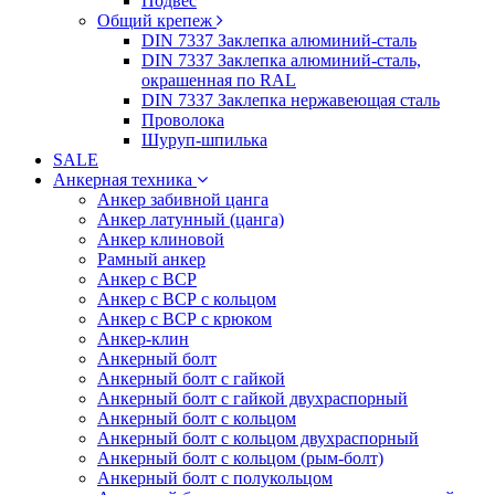
Подвес
Общий крепеж
DIN 7337 Заклепка алюминий-сталь
DIN 7337 Заклепка алюминий-сталь,
окрашенная по RAL
DIN 7337 Заклепка нержавеющая сталь
Проволока
Шуруп-шпилька
SALE
Анкерная техника
Анкер забивной цанга
Анкер латунный (цанга)
Анкер клиновой
Рамный анкер
Анкер с ВСР
Анкер с ВСР с кольцом
Анкер с ВСР с крюком
Анкер-клин
Анкерный болт
Анкерный болт с гайкой
Анкерный болт с гайкой двухраспорный
Анкерный болт с кольцом
Анкерный болт с кольцом двухраспорный
Анкерный болт с кольцом (рым-болт)
Анкерный болт с полукольцом