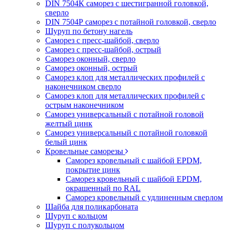
DIN 7504К саморез с шестигранной головкой,
сверло
DIN 7504Р саморез с потайной головкой, сверло
Шуруп по бетону нагель
Саморез с пресс-шайбой, сверло
Саморез с пресс-шайбой, острый
Саморез оконный, сверло
Саморез оконный, острый
Саморез клоп для металлических профилей с
наконечником сверло
Саморез клоп для металлических профилей с
острым наконечником
Саморез универсальный с потайной головой
желтый цинк
Саморез универсальный с потайной головкой
белый цинк
Кровельные саморезы
Саморез кровельный с шайбой EPDM,
покрытие цинк
Саморез кровельный с шайбой EPDM,
окрашенный по RAL
Саморез кровельный с удлиненным сверлом
Шайба для поликарбоната
Шуруп с кольцом
Шуруп с полукольцом