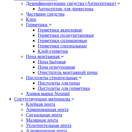
Дезинфицирующие средства (Антисептики)
Антисептик для древесины
Чистящие средства
Клеи
Герметики
Герметики акриловые
Герметики полиуретановые
Герметики силиконовые
Герметики специальные
Клей-герметик
Пена монтажная
Пена бытовая
Пена огнеупорная
Очиститель монтажной пены
Пистолеты строительные
Пистолеты для пены
Пистолеты для герметика
Химия марки Neomid
Сопутствующие материалы
Клейкая лента
Армированная лента
Сигнальная лента
Малярная лента
Уплотнительная лента
Алюминиевая лента