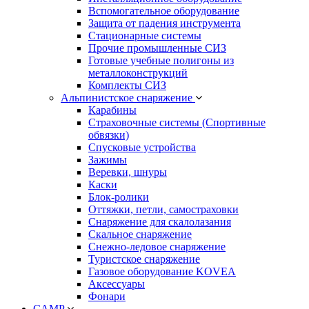
Вспомогательное оборудование
Защита от падения инструмента
Стационарные системы
Прочие промышленные СИЗ
Готовые учебные полигоны из
металлоконструкций
Комплекты СИЗ
Альпинистское снаряжение
Карабины
Страховочные системы (Спортивные
обвязки)
Спусковые устройства
Зажимы
Веревки, шнуры
Каски
Блок-ролики
Оттяжки, петли, самостраховки
Снаряжение для скалолазания
Скальное снаряжение
Снежно-ледовое снаряжение
Туристское снаряжение
Газовое оборудование KOVEA
Аксессуары
Фонари
CAMP