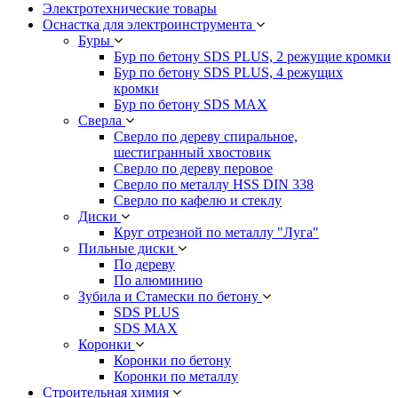
Электротехнические товары
Оснастка для электроинструмента
Буры
Бур по бетону SDS PLUS, 2 режущие кромки
Бур по бетону SDS PLUS, 4 режущих
кромки
Бур по бетону SDS MAX
Сверла
Сверло по дереву спиральное,
шестигранный хвостовик
Сверло по дереву перовое
Сверло по металлу HSS DIN 338
Сверло по кафелю и стеклу
Диски
Круг отрезной по металлу "Луга"
Пильные диски
По дереву
По алюминию
Зубила и Стамески по бетону
SDS PLUS
SDS MAX
Коронки
Коронки по бетону
Коронки по металлу
Строительная химия