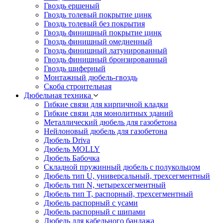
Гвоздь ершеный
Гвоздь толевый покрытие цинк
Гвоздь толевый без покрытия
Гвоздь финишный покрытие цинк
Гвоздь финишный омедненный
Гвоздь финишный латунированный
Гвоздь финишный бронзированный
Гвоздь шиферный
Монтажный дюбель-гвоздь
Скоба строительная
Дюбельная техника
Гибкие связи для кирпичной кладки
Гибкие связи для монолитных зданий
Металлический дюбель для газобетона
Нейлоновый дюбель для газобетона
Дюбель Driva
Дюбель MOLLY
Дюбель Бабочка
Складной пружинный дюбель с полукольцом
Дюбель тип U, универсальный, трехсегментный
Дюбель тип N, четырехсегментный
Дюбель тип T, распорный, трехсегментный
Дюбель распорный с усами
Дюбель распорный с шипами
Дюбель для кабельного бандажа