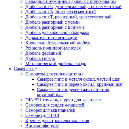
Складной пружинный дюбель с полукольцом
Дюбель тип U, универсальный, трехсегментный
Дюбель тип N, четырехсегментный
Дюбель тип T, распорный, трехсегментный
Дюбель распорный с усами
Дюбель распорный с шипами
Дюбель для кабельного бандажа
Держатель теплоизоляции
Кровельный тарельчатый дюбель
Рондоль полипропиленовая
Дюбель фасадный
Дюбель-гвоздь
Металлический дюбель-гвоздь
Саморезы
Саморезы для гипсокартона
Саморез гипс и металл оксид, частый шаг
Саморез гипс и дерево оксид, крупный шаг
Саморез гипс и дерево желтый цинк,
крупный шаг
DIN 571 глухарь, шуруп для лаг и реек
Саморез для сэндвич-панелей
Саморез для аквапанелей
Саморез для ГВЛ
Крепеж для строительных лесов
Винт-конфирмат