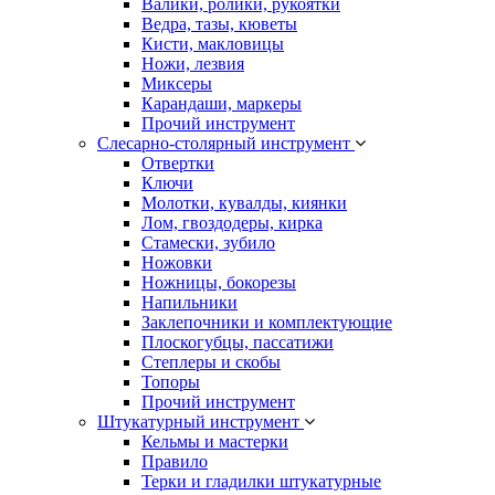
Валики, ролики, рукоятки
Ведра, тазы, кюветы
Кисти, макловицы
Ножи, лезвия
Миксеры
Карандаши, маркеры
Прочий инструмент
Слесарно-столярный инструмент
Отвертки
Ключи
Молотки, кувалды, киянки
Лом, гвоздодеры, кирка
Стамески, зубило
Ножовки
Ножницы, бокорезы
Напильники
Заклепочники и комплектующие
Плоскогубцы, пассатижи
Степлеры и скобы
Топоры
Прочий инструмент
Штукатурный инструмент
Кельмы и мастерки
Правило
Терки и гладилки штукатурные