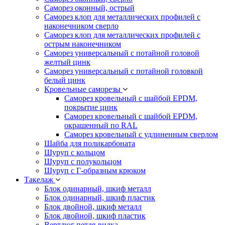
Саморез оконный, острый
Саморез клоп для металлических профилей с
наконечником сверло
Саморез клоп для металлических профилей с
острым наконечником
Саморез универсальный с потайной головой
желтый цинк
Саморез универсальный с потайной головкой
белый цинк
Кровельные саморезы
Саморез кровельный с шайбой EPDM,
покрытие цинк
Саморез кровельный с шайбой EPDM,
окрашенный по RAL
Саморез кровельный с удлиненным сверлом
Шайба для поликарбоната
Шуруп с кольцом
Шуруп с полукольцом
Шуруп с Г-образным крюком
Такелаж
Блок одинарный, шкиф металл
Блок одинарный, шкиф пластик
Блок двойной, шкиф металл
Блок двойной, шкиф пластик
Вертлюг петля-вилка