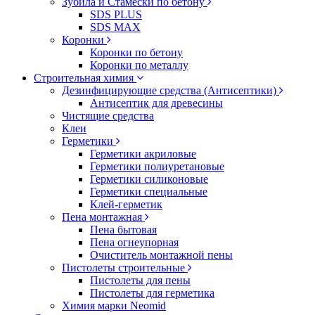
Зубила и Стамески по бетону
SDS PLUS
SDS MAX
Коронки
Коронки по бетону
Коронки по металлу
Строительная химия
Дезинфицирующие средства (Антисептики)
Антисептик для древесины
Чистящие средства
Клеи
Герметики
Герметики акриловые
Герметики полиуретановые
Герметики силиконовые
Герметики специальные
Клей-герметик
Пена монтажная
Пена бытовая
Пена огнеупорная
Очиститель монтажной пены
Пистолеты строительные
Пистолеты для пены
Пистолеты для герметика
Химия марки Neomid