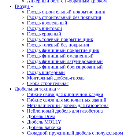
Анкерный болт с Г-образным крюком
Гвозди
Гвоздь строительный покрытие цинк
Гвоздь строительный без покрытия
Гвоздь кровельный
Гвоздь винтовой
Гвоздь ершеный
Гвоздь толевый покрытие цинк
Гвоздь толевый без покрытия
Гвоздь финишный покрытие цинк
Гвоздь финишный омедненный
Гвоздь финишный латунированный
Гвоздь финишный бронзированный
Гвоздь шиферный
Монтажный дюбель-гвоздь
Скоба строительная
Дюбельная техника
Гибкие связи для кирпичной кладки
Гибкие связи для монолитных зданий
Металлический дюбель для газобетона
Нейлоновый дюбель для газобетона
Дюбель Driva
Дюбель MOLLY
Дюбель Бабочка
Складной пружинный дюбель с полукольцом