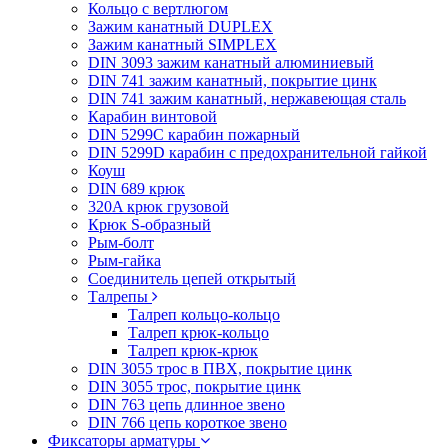
Кольцо с вертлюгом
Зажим канатный DUPLEX
Зажим канатный SIMPLEX
DIN 3093 зажим канатный алюминиевый
DIN 741 зажим канатный, покрытие цинк
DIN 741 зажим канатный, нержавеющая сталь
Карабин винтовой
DIN 5299C карабин пожарный
DIN 5299D карабин с предохранительной гайкой
Коуш
DIN 689 крюк
320A крюк грузовой
Крюк S-образный
Рым-болт
Рым-гайка
Соединитель цепей открытый
Талрепы
Талреп кольцо-кольцо
Талреп крюк-кольцо
Талреп крюк-крюк
DIN 3055 трос в ПВХ, покрытие цинк
DIN 3055 трос, покрытие цинк
DIN 763 цепь длинное звено
DIN 766 цепь короткое звено
Фиксаторы арматуры