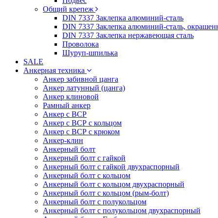
Подвес
Общий крепеж
DIN 7337 Заклепка алюминий-сталь
DIN 7337 Заклепка алюминий-сталь, окрашен
DIN 7337 Заклепка нержавеющая сталь
Проволока
Шуруп-шпилька
SALE
Анкерная техника
Анкер забивной цанга
Анкер латунный (цанга)
Анкер клиновой
Рамный анкер
Анкер с ВСР
Анкер с ВСР с кольцом
Анкер с ВСР с крюком
Анкер-клин
Анкерный болт
Анкерный болт с гайкой
Анкерный болт с гайкой двухраспорный
Анкерный болт с кольцом
Анкерный болт с кольцом двухраспорный
Анкерный болт с кольцом (рым-болт)
Анкерный болт с полукольцом
Анкерный болт с полукольцом двухраспорный