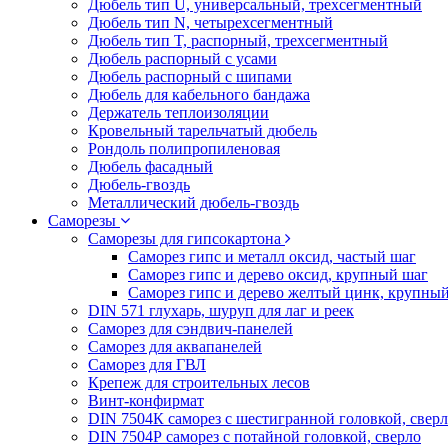
Дюбель тип U, универсальный, трехсегментный
Дюбель тип N, четырехсегментный
Дюбель тип T, распорный, трехсегментный
Дюбель распорный с усами
Дюбель распорный с шипами
Дюбель для кабельного бандажа
Держатель теплоизоляции
Кровельный тарельчатый дюбель
Рондоль полипропиленовая
Дюбель фасадный
Дюбель-гвоздь
Металлический дюбель-гвоздь
Саморезы
Саморезы для гипсокартона
Саморез гипс и металл оксид, частый шаг
Саморез гипс и дерево оксид, крупный шаг
Саморез гипс и дерево желтый цинк, крупны
DIN 571 глухарь, шуруп для лаг и реек
Саморез для сэндвич-панелей
Саморез для аквапанелей
Саморез для ГВЛ
Крепеж для строительных лесов
Винт-конфирмат
DIN 7504К саморез с шестигранной головкой, свер
DIN 7504Р саморез с потайной головкой, сверло