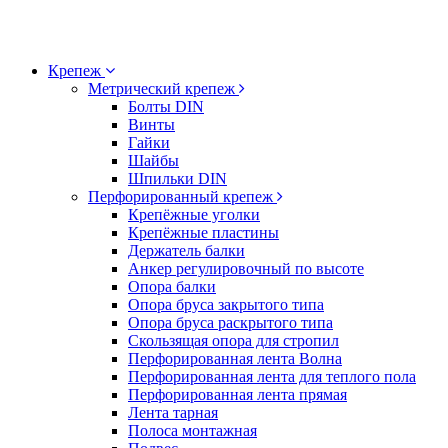
Крепеж
Метрический крепеж
Болты DIN
Винты
Гайки
Шайбы
Шпильки DIN
Перфорированный крепеж
Крепёжные уголки
Крепёжные пластины
Держатель балки
Анкер регулировочный по высоте
Опора балки
Опора бруса закрытого типа
Опора бруса раскрытого типа
Скользящая опора для стропил
Перфорированная лента Волна
Перфорированная лента для теплого пола
Перфорированная лента прямая
Лента тарная
Полоса монтажная