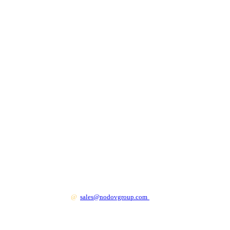
+7 499 130 83 41
@
sales@nodovgroup.com