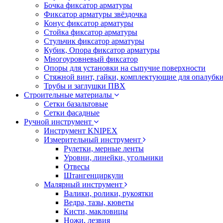
Бочка фиксатор арматуры
Фиксатор арматуры звёздочка
Конус фиксатор арматуры
Стойка фиксатор арматуры
Стульчик фиксатор арматуры
Кубик, Опора фиксатор арматуры
Многоуровневый фиксатор
Опоры для установки на сыпучие поверхности
Стяжной винт, гайки, комплектующие для опалубк
Трубы и заглушки ПВХ
Строительные материалы
Сетки базальтовые
Сетки фасадные
Ручной инструмент
Инструмент KNIPEX
Измерительный инструмент
Рулетки, мерные ленты
Уровни, линейки, угольники
Отвесы
Штангенциркули
Малярный инструмент
Валики, ролики, рукоятки
Ведра, тазы, кюветы
Кисти, макловицы
Ножи, лезвия