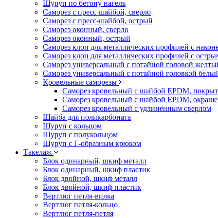
Шуруп по бетону нагель
Саморез с пресс-шайбой, сверло
Саморез с пресс-шайбой, острый
Саморез оконный, сверло
Саморез оконный, острый
Саморез клоп для металлических профилей с након
Саморез клоп для металлических профилей с остр
Саморез универсальный с потайной головой желты
Саморез универсальный с потайной головкой белы
Кровельные саморезы
Саморез кровельный с шайбой EPDM, покрыт
Саморез кровельный с шайбой EPDM, окраш
Саморез кровельный с удлиненным сверлом
Шайба для поликарбоната
Шуруп с кольцом
Шуруп с полукольцом
Шуруп с Г-образным крюком
Такелаж
Блок одинарный, шкиф металл
Блок одинарный, шкиф пластик
Блок двойной, шкиф металл
Блок двойной, шкиф пластик
Вертлюг петля-вилка
Вертлюг петля-кольцо
Вертлюг петля-петля