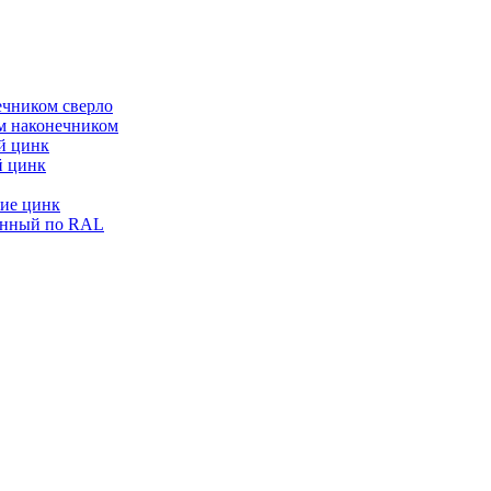
ечником сверло
ым наконечником
й цинк
й цинк
ие цинк
енный по RAL