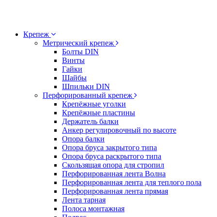
Крепеж
Метрический крепеж
Болты DIN
Винты
Гайки
Шайбы
Шпильки DIN
Перфорированный крепеж
Крепёжные уголки
Крепёжные пластины
Держатель балки
Анкер регулировочный по высоте
Опора балки
Опора бруса закрытого типа
Опора бруса раскрытого типа
Скользящая опора для стропил
Перфорированная лента Волна
Перфорированная лента для теплого пола
Перфорированная лента прямая
Лента тарная
Полоса монтажная