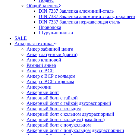
Подвес
Общий крепеж
DIN 7337 Заклепка алюминий-сталь
DIN 7337 Заклепка алюминий-сталь, окрашен
DIN 7337 Заклепка нержавеющая сталь
Проволока
Шуруп-шпилька
SALE
Анкерная техника
Анкер забивной цанга
Анкер латунный (цанга)
Анкер клиновой
Рамный анкер
Анкер с ВСР
Анкер с ВСР с кольцом
Анкер с ВСР с крюком
Анкер-клин
Анкерный болт
Анкерный болт с гайкой
Анкерный болт с гайкой двухраспорный
Анкерный болт с кольцом
Анкерный болт с кольцом двухраспорный
Анкерный болт с кольцом (рым-болт)
Анкерный болт с полукольцом
Анкерный болт с полукольцом двухраспорный