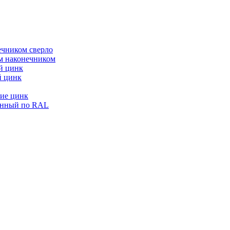
ечником сверло
ым наконечником
й цинк
й цинк
ие цинк
енный по RAL