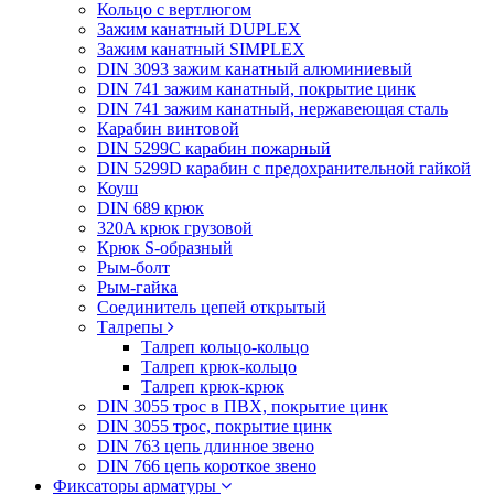
Кольцо с вертлюгом
Зажим канатный DUPLEX
Зажим канатный SIMPLEX
DIN 3093 зажим канатный алюминиевый
DIN 741 зажим канатный, покрытие цинк
DIN 741 зажим канатный, нержавеющая сталь
Карабин винтовой
DIN 5299C карабин пожарный
DIN 5299D карабин с предохранительной гайкой
Коуш
DIN 689 крюк
320A крюк грузовой
Крюк S-образный
Рым-болт
Рым-гайка
Соединитель цепей открытый
Талрепы
Талреп кольцо-кольцо
Талреп крюк-кольцо
Талреп крюк-крюк
DIN 3055 трос в ПВХ, покрытие цинк
DIN 3055 трос, покрытие цинк
DIN 763 цепь длинное звено
DIN 766 цепь короткое звено
Фиксаторы арматуры