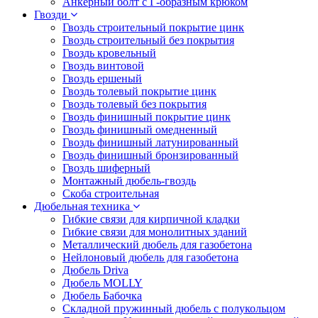
Анкерный болт с Г-образным крюком
Гвозди
Гвоздь строительный покрытие цинк
Гвоздь строительный без покрытия
Гвоздь кровельный
Гвоздь винтовой
Гвоздь ершеный
Гвоздь толевый покрытие цинк
Гвоздь толевый без покрытия
Гвоздь финишный покрытие цинк
Гвоздь финишный омедненный
Гвоздь финишный латунированный
Гвоздь финишный бронзированный
Гвоздь шиферный
Монтажный дюбель-гвоздь
Скоба строительная
Дюбельная техника
Гибкие связи для кирпичной кладки
Гибкие связи для монолитных зданий
Металлический дюбель для газобетона
Нейлоновый дюбель для газобетона
Дюбель Driva
Дюбель MOLLY
Дюбель Бабочка
Складной пружинный дюбель с полукольцом