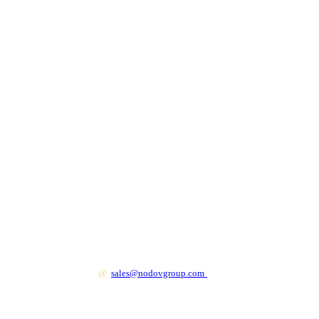
+7 499 130 83 41
@
sales@nodovgroup.com