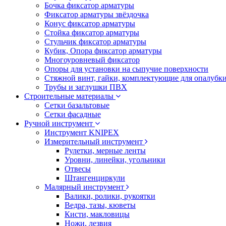
Бочка фиксатор арматуры
Фиксатор арматуры звёздочка
Конус фиксатор арматуры
Стойка фиксатор арматуры
Стульчик фиксатор арматуры
Кубик, Опора фиксатор арматуры
Многоуровневый фиксатор
Опоры для установки на сыпучие поверхности
Стяжной винт, гайки, комплектующие для опалубк
Трубы и заглушки ПВХ
Строительные материалы
Сетки базальтовые
Сетки фасадные
Ручной инструмент
Инструмент KNIPEX
Измерительный инструмент
Рулетки, мерные ленты
Уровни, линейки, угольники
Отвесы
Штангенциркули
Малярный инструмент
Валики, ролики, рукоятки
Ведра, тазы, кюветы
Кисти, макловицы
Ножи, лезвия