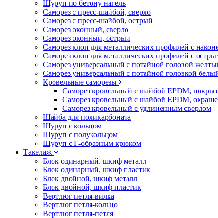
Шуруп по бетону нагель
Саморез с пресс-шайбой, сверло
Саморез с пресс-шайбой, острый
Саморез оконный, сверло
Саморез оконный, острый
Саморез клоп для металлических профилей с након
Саморез клоп для металлических профилей с остр
Саморез универсальный с потайной головой желты
Саморез универсальный с потайной головкой белы
Кровельные саморезы
Саморез кровельный с шайбой EPDM, покрыт
Саморез кровельный с шайбой EPDM, окраш
Саморез кровельный с удлиненным сверлом
Шайба для поликарбоната
Шуруп с кольцом
Шуруп с полукольцом
Шуруп с Г-образным крюком
Такелаж
Блок одинарный, шкиф металл
Блок одинарный, шкиф пластик
Блок двойной, шкиф металл
Блок двойной, шкиф пластик
Вертлюг петля-вилка
Вертлюг петля-кольцо
Вертлюг петля-петля