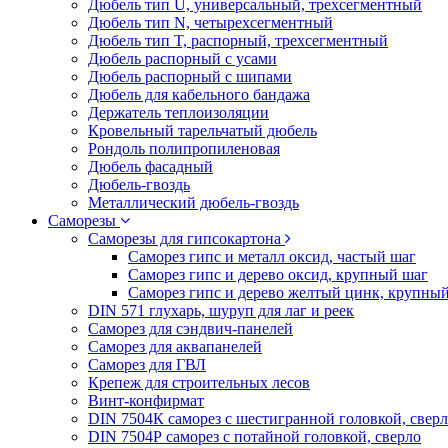
Дюбель тип U, универсальный, трехсегментный
Дюбель тип N, четырехсегментный
Дюбель тип T, распорный, трехсегментный
Дюбель распорный с усами
Дюбель распорный с шипами
Дюбель для кабельного бандажа
Держатель теплоизоляции
Кровельный тарельчатый дюбель
Рондоль полипропиленовая
Дюбель фасадный
Дюбель-гвоздь
Металлический дюбель-гвоздь
Саморезы
Саморезы для гипсокартона
Саморез гипс и металл оксид, частый шаг
Саморез гипс и дерево оксид, крупный шаг
Саморез гипс и дерево желтый цинк, крупны
DIN 571 глухарь, шуруп для лаг и реек
Саморез для сэндвич-панелей
Саморез для аквапанелей
Саморез для ГВЛ
Крепеж для строительных лесов
Винт-конфирмат
DIN 7504К саморез с шестигранной головкой, свер
DIN 7504Р саморез с потайной головкой, сверло