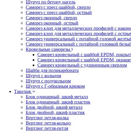
Шуруп по бетону нагель
Саморез с пресс-шайбой, сверло
Саморез с пресс-шайбой, острый
Саморез оконный, сверло
Саморез оконный, острый
Саморез клоп для металлических профилей с након
Саморез клоп для металлических профилей с остр
Саморез универсальный с потайной головой желты
Саморез универсальный с потайной головкой белы
Кровельные саморезы
Саморез кровельный с шайбой EPDM, покрыт
Саморез кровельный с шайбой EPDM, окраш
Саморез кровельный с удлиненным сверлом
Шайба для поликарбоната
Шуруп с кольцом
Шуруп с полукольцом
Шуруп с Г-образным крюком
Такелаж
Блок одинарный, шкиф металл
Блок одинарный, шкиф пластик
Блок двойной, шкиф металл
Блок двойной, шкиф пластик
Вертлюг петля-вилка
Вертлюг петля-кольцо
Вертлюг петля-петля