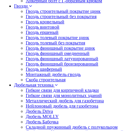
Анкерный болт с Г-образным крюком
Гвозди
Гвоздь строительный покрытие цинк
Гвоздь строительный без покрытия
Гвоздь кровельный
Гвоздь винтовой
Гвоздь ершеный
Гвоздь толевый покрытие цинк
Гвоздь толевый без покрытия
Гвоздь финишный покрытие цинк
Гвоздь финишный омедненный
Гвоздь финишный латунированный
Гвоздь финишный бронзированный
Гвоздь шиферный
Монтажный дюбель-гвоздь
Скоба строительная
Дюбельная техника
Гибкие связи для кирпичной кладки
Гибкие связи для монолитных зданий
Металлический дюбель для газобетона
Нейлоновый дюбель для газобетона
Дюбель Driva
Дюбель MOLLY
Дюбель Бабочка
Складной пружинный дюбель с полукольцом