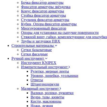
Бочка фиксатор арматуры
Фиксатор арматуры звёздочка
Конус фиксатор арматуры
Стойка фиксатор арматуры
Стульчик фиксатор арматуры
Кубик, Опора фиксатор арматуры
Многоуровневый фиксатор
Опоры для установки на сыпучие поверхности
Стяжной винт, гайки, комплектующие для опалубк
Трубы и заглушки ПВХ
Строительные материалы
Сетки базальтовые
Сетки фасадные
Ручной инструмент
Инструмент KNIPEX
Измерительный инструмент
Рулетки, мерные ленты
Уровни, линейки, угольники
Отвесы
Штангенциркули
Малярный инструмент
Валики, ролики, рукоятки
Ведра, тазы, кюветы
Кисти, макловицы
Ножи, лезвия