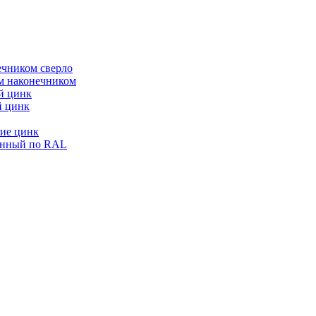
ечником сверло
ым наконечником
й цинк
й цинк
ие цинк
енный по RAL