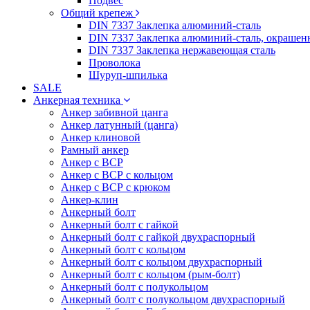
Подвес
Общий крепеж
DIN 7337 Заклепка алюминий-сталь
DIN 7337 Заклепка алюминий-сталь, окрашен
DIN 7337 Заклепка нержавеющая сталь
Проволока
Шуруп-шпилька
SALE
Анкерная техника
Анкер забивной цанга
Анкер латунный (цанга)
Анкер клиновой
Рамный анкер
Анкер с ВСР
Анкер с ВСР с кольцом
Анкер с ВСР с крюком
Анкер-клин
Анкерный болт
Анкерный болт с гайкой
Анкерный болт с гайкой двухраспорный
Анкерный болт с кольцом
Анкерный болт с кольцом двухраспорный
Анкерный болт с кольцом (рым-болт)
Анкерный болт с полукольцом
Анкерный болт с полукольцом двухраспорный