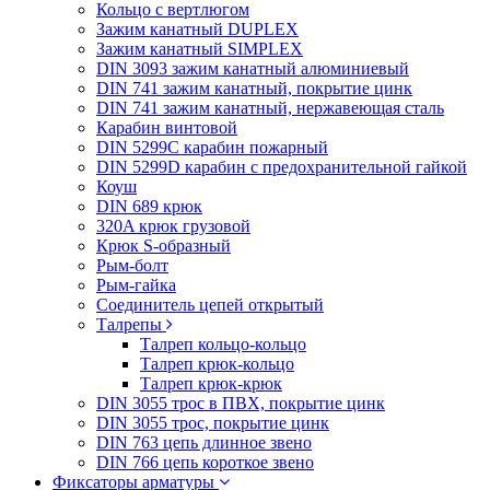
Кольцо с вертлюгом
Зажим канатный DUPLEX
Зажим канатный SIMPLEX
DIN 3093 зажим канатный алюминиевый
DIN 741 зажим канатный, покрытие цинк
DIN 741 зажим канатный, нержавеющая сталь
Карабин винтовой
DIN 5299C карабин пожарный
DIN 5299D карабин с предохранительной гайкой
Коуш
DIN 689 крюк
320A крюк грузовой
Крюк S-образный
Рым-болт
Рым-гайка
Соединитель цепей открытый
Талрепы
Талреп кольцо-кольцо
Талреп крюк-кольцо
Талреп крюк-крюк
DIN 3055 трос в ПВХ, покрытие цинк
DIN 3055 трос, покрытие цинк
DIN 763 цепь длинное звено
DIN 766 цепь короткое звено
Фиксаторы арматуры