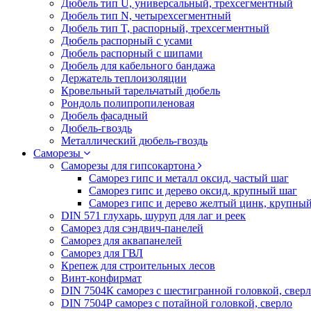
Дюбель тип U, универсальный, трехсегментный
Дюбель тип N, четырехсегментный
Дюбель тип T, распорный, трехсегментный
Дюбель распорный с усами
Дюбель распорный с шипами
Дюбель для кабельного бандажа
Держатель теплоизоляции
Кровельный тарельчатый дюбель
Рондоль полипропиленовая
Дюбель фасадный
Дюбель-гвоздь
Металлический дюбель-гвоздь
Саморезы
Саморезы для гипсокартона
Саморез гипс и металл оксид, частый шаг
Саморез гипс и дерево оксид, крупный шаг
Саморез гипс и дерево желтый цинк, крупны
DIN 571 глухарь, шуруп для лаг и реек
Саморез для сэндвич-панелей
Саморез для аквапанелей
Саморез для ГВЛ
Крепеж для строительных лесов
Винт-конфирмат
DIN 7504К саморез с шестигранной головкой, свер
DIN 7504Р саморез с потайной головкой, сверло