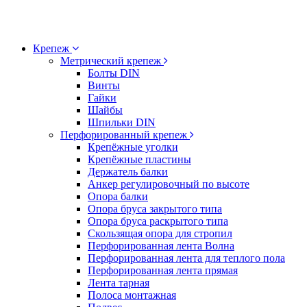
Крепеж
Метрический крепеж
Болты DIN
Винты
Гайки
Шайбы
Шпильки DIN
Перфорированный крепеж
Крепёжные уголки
Крепёжные пластины
Держатель балки
Анкер регулировочный по высоте
Опора балки
Опора бруса закрытого типа
Опора бруса раскрытого типа
Скользящая опора для стропил
Перфорированная лента Волна
Перфорированная лента для теплого пола
Перфорированная лента прямая
Лента тарная
Полоса монтажная