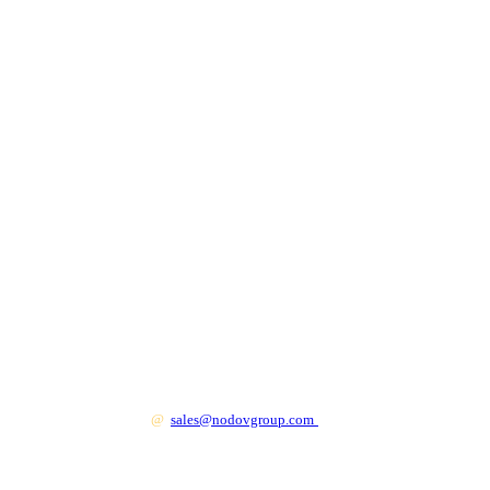
+7 499 130 83 41
@
sales@nodovgroup.com