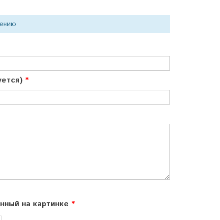
нению
куется)
ённый на картинке