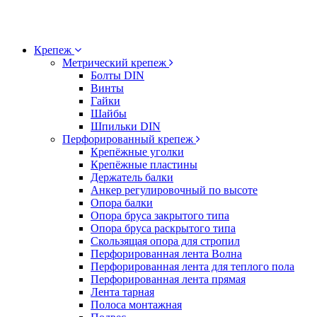
Крепеж
Метрический крепеж
Болты DIN
Винты
Гайки
Шайбы
Шпильки DIN
Перфорированный крепеж
Крепёжные уголки
Крепёжные пластины
Держатель балки
Анкер регулировочный по высоте
Опора балки
Опора бруса закрытого типа
Опора бруса раскрытого типа
Скользящая опора для стропил
Перфорированная лента Волна
Перфорированная лента для теплого пола
Перфорированная лента прямая
Лента тарная
Полоса монтажная