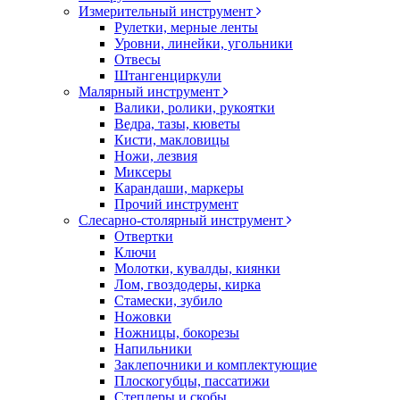
Измерительный инструмент
Рулетки, мерные ленты
Уровни, линейки, угольники
Отвесы
Штангенциркули
Малярный инструмент
Валики, ролики, рукоятки
Ведра, тазы, кюветы
Кисти, макловицы
Ножи, лезвия
Миксеры
Карандаши, маркеры
Прочий инструмент
Слесарно-столярный инструмент
Отвертки
Ключи
Молотки, кувалды, киянки
Лом, гвоздодеры, кирка
Стамески, зубило
Ножовки
Ножницы, бокорезы
Напильники
Заклепочники и комплектующие
Плоскогубцы, пассатижи
Степлеры и скобы