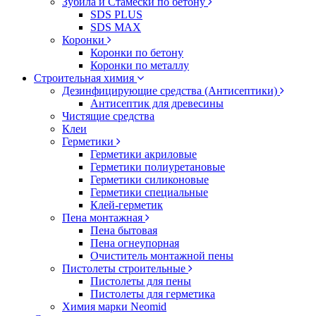
Зубила и Стамески по бетону
SDS PLUS
SDS MAX
Коронки
Коронки по бетону
Коронки по металлу
Строительная химия
Дезинфицирующие средства (Антисептики)
Антисептик для древесины
Чистящие средства
Клеи
Герметики
Герметики акриловые
Герметики полиуретановые
Герметики силиконовые
Герметики специальные
Клей-герметик
Пена монтажная
Пена бытовая
Пена огнеупорная
Очиститель монтажной пены
Пистолеты строительные
Пистолеты для пены
Пистолеты для герметика
Химия марки Neomid