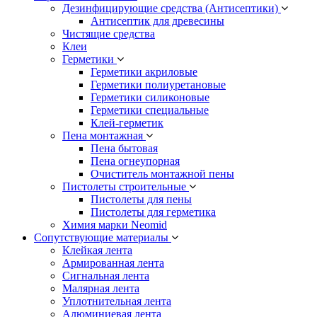
Дезинфицирующие средства (Антисептики)
Антисептик для древесины
Чистящие средства
Клеи
Герметики
Герметики акриловые
Герметики полиуретановые
Герметики силиконовые
Герметики специальные
Клей-герметик
Пена монтажная
Пена бытовая
Пена огнеупорная
Очиститель монтажной пены
Пистолеты строительные
Пистолеты для пены
Пистолеты для герметика
Химия марки Neomid
Сопутствующие материалы
Клейкая лента
Армированная лента
Сигнальная лента
Малярная лента
Уплотнительная лента
Алюминиевая лента