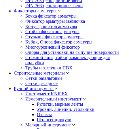
DIN 763 цепь длинное звено
DIN 766 цепь короткое звено
Фиксаторы арматуры
Бочка фиксатор арматуры
Фиксатор арматуры звёздочка
Конус фиксатор арматуры
Стойка фиксатор арматуры
Стульчик фиксатор арматуры
Кубик, Опора фиксатор арматуры
Многоуровневый фиксатор
Опоры для установки на сыпучие поверхности
Стяжной винт, гайки, комплектующие для
опалубки
Трубы и заглушки ПВХ
Строительные материалы
Сетки базальтовые
Сетки фасадные
Ручной инструмент
Инструмент KNIPEX
Измерительный инструмент
Рулетки, мерные ленты
Уровни, линейки, угольники
Отвесы
Штангенциркули
Малярный инструмент