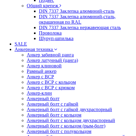
Подвес
Общий крепеж
DIN 7337 Заклепка алюминий-сталь
DIN 7337 Заклепка алюминий-сталь,
окрашенная по RAL
DIN 7337 Заклепка нержавеющая сталь
Проволока
Шуруп-шпилька
SALE
Анкерная техника
Анкер забивной цанга
Анкер латунный (цанга)
Анкер клиновой
Рамный анкер
Анкер с ВСР
Анкер с ВСР с кольцом
Анкер с ВСР с крюком
Анкер-клин
Анкерный болт
Анкерный болт с гайкой
Анкерный болт с гайкой двухраспорный
Анкерный болт с кольцом
Анкерный болт с кольцом двухраспорный
Анкерный болт с кольцом (рым-болт)
Анкерный болт с полукольцом