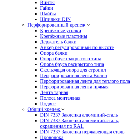
Винты
Гайки
Шайбы
Шпильки DIN
Перфорированный крепеж
Крепёжные уголки
Крепёжные пластины
Держатель балки
Анкер регулировочный по высоте
Опора балки
Опора бруса закрытого типа
Опора бруса раскрытого типа
Скользящая опора для стропил
Перфорированная лента Волна
Перфорированная лента для теплого пола
Перфорированная лента прямая
Лента тарная
Полоса монтажная
Подвес
Общий крепеж
DIN 7337 Заклепка алюминий-сталь
DIN 7337 Заклепка алюминий-сталь,
окрашенная по RAL
DIN 7337 Заклепка нержавеющая сталь
Проволока