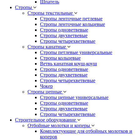
Шпатель
Стропы
Стропы текстильные
Стропы ленточные петлевые
Стропы ленточные кольцевые
Стропы одноветвевые
Стропы двухветвевые
Стропы четырехветвевые
Стропы канатные
Стропы петлевые универсальные
Стропы кольцевые
Ветвь канатная коуш-коуш
Стропы одноветвевые
Стропы двухветвевые
Стропы четырехветвевые
Чокер
Стропы цепные
Стропы цепные универсальные
Стропы одноветвевые
Стропы двухветвевые
Стропы четырехветвевые
Строительное оборудование
Отбойные молотки и коперы
Комплектующие для отбойных молотков и
коперов