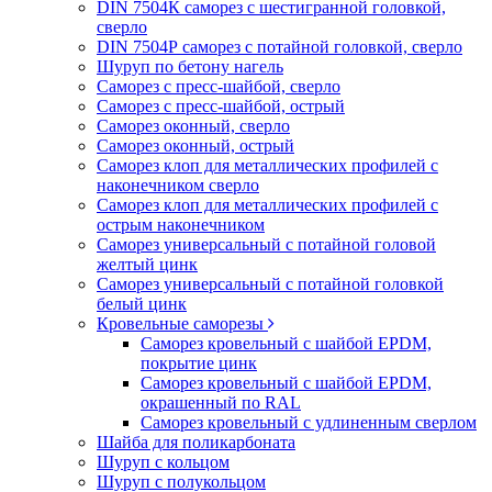
DIN 7504К саморез с шестигранной головкой,
сверло
DIN 7504Р саморез с потайной головкой, сверло
Шуруп по бетону нагель
Саморез с пресс-шайбой, сверло
Саморез с пресс-шайбой, острый
Саморез оконный, сверло
Саморез оконный, острый
Саморез клоп для металлических профилей с
наконечником сверло
Саморез клоп для металлических профилей с
острым наконечником
Саморез универсальный с потайной головой
желтый цинк
Саморез универсальный с потайной головкой
белый цинк
Кровельные саморезы
Саморез кровельный с шайбой EPDM,
покрытие цинк
Саморез кровельный с шайбой EPDM,
окрашенный по RAL
Саморез кровельный с удлиненным сверлом
Шайба для поликарбоната
Шуруп с кольцом
Шуруп с полукольцом