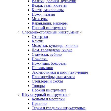
Валики, ролики, рукоятки
Ведра, тазы, кюветы
Кисти, макловицы
Ножи, лезвия
Миксеры
Карандаши, маркеры
Прочий инструмент
Слесарно-столярный инструмент
Отвертки
Ключи
Молотки, кувалды, киянки
Лом, гвоздодеры, кирка
Стамески, зубило
Ножовки
Ножницы, бокорезы
Напильники
Заклепочники и комплектующие
Плоскогубцы, пассатижи
Степлеры и скобы
Топоры
Прочий инструмент
Штукатурный инструмент
Кельмы и мастерки
Правило
Терки и гладилки штукатурные