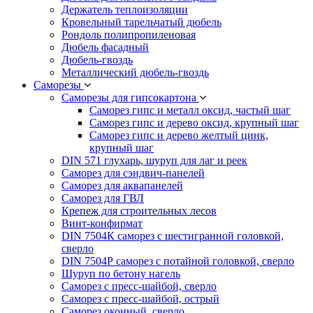
Держатель теплоизоляции
Кровельный тарельчатый дюбель
Рондоль полипропиленовая
Дюбель фасадный
Дюбель-гвоздь
Металлический дюбель-гвоздь
Саморезы
Саморезы для гипсокартона
Саморез гипс и металл оксид, частый шаг
Саморез гипс и дерево оксид, крупный шаг
Саморез гипс и дерево желтый цинк,
крупный шаг
DIN 571 глухарь, шуруп для лаг и реек
Саморез для сэндвич-панелей
Саморез для аквапанелей
Саморез для ГВЛ
Крепеж для строительных лесов
Винт-конфирмат
DIN 7504К саморез с шестигранной головкой,
сверло
DIN 7504Р саморез с потайной головкой, сверло
Шуруп по бетону нагель
Саморез с пресс-шайбой, сверло
Саморез с пресс-шайбой, острый
Саморез оконный, сверло