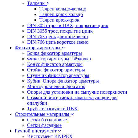
Талрепы
Талреп кольцо-кольцо
Талреп крюк-кольцо
Талреп крюк-крюк
DIN 3055 трос в ПВХ, покрытие цинк
DIN 3055 трос, покрытие цинк
DIN 763 цепь длинное звено
DIN 766 цепь короткое звено
Фиксаторы арматуры
Бочка фиксатор арматуры
Фиксатор арматуры звёздочка
Конус фиксатор арматуры
Стойка фиксатор арматуры
Стульчик фиксатор арматуры
Кубик, Опора фиксатор арматуры
Многоуровневый фиксатор
Опоры для установки на сыпучие поверхности
Стяжной винт, гайки, комплектующие для
опалубки
Трубы и заглушки ПВХ
Строительные материалы
Сетки базальтовые
Сетки фасадные
Ручной инструмент
Инструмент KNIPEX