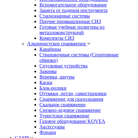
Вспомогательное оборудование
Защита от падения инструмента
Стационарные системы
Прочие промышленные СИЗ
Готовые учебные полигоны из
металлоконструкций
Комплекты СИЗ
Альпинистское снаряжение
Карабины
Страховочные системы (Спортивные
обвязки)
Спусковые устройства
Зажимы
Веревки, шнуры
Каски
Блок-ролики
Оттяжки, петли, самостраховки
Снаряжение для скалолазания
Скальное снаряжение
Снежно-ледовое снаряжение
Туристское снаряжение
Газовое оборудование KOVEA
Аксессуары
Фонари
CAMP