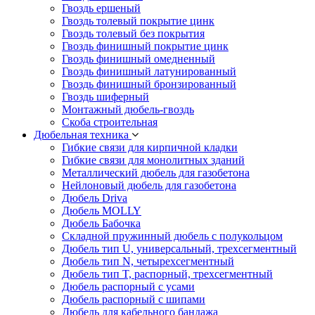
Гвоздь ершеный
Гвоздь толевый покрытие цинк
Гвоздь толевый без покрытия
Гвоздь финишный покрытие цинк
Гвоздь финишный омедненный
Гвоздь финишный латунированный
Гвоздь финишный бронзированный
Гвоздь шиферный
Монтажный дюбель-гвоздь
Скоба строительная
Дюбельная техника
Гибкие связи для кирпичной кладки
Гибкие связи для монолитных зданий
Металлический дюбель для газобетона
Нейлоновый дюбель для газобетона
Дюбель Driva
Дюбель MOLLY
Дюбель Бабочка
Складной пружинный дюбель с полукольцом
Дюбель тип U, универсальный, трехсегментный
Дюбель тип N, четырехсегментный
Дюбель тип T, распорный, трехсегментный
Дюбель распорный с усами
Дюбель распорный с шипами
Дюбель для кабельного бандажа