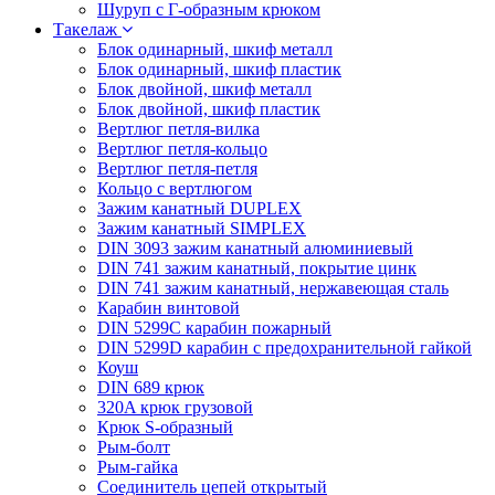
Шуруп с Г-образным крюком
Такелаж
Блок одинарный, шкиф металл
Блок одинарный, шкиф пластик
Блок двойной, шкиф металл
Блок двойной, шкиф пластик
Вертлюг петля-вилка
Вертлюг петля-кольцо
Вертлюг петля-петля
Кольцо с вертлюгом
Зажим канатный DUPLEX
Зажим канатный SIMPLEX
DIN 3093 зажим канатный алюминиевый
DIN 741 зажим канатный, покрытие цинк
DIN 741 зажим канатный, нержавеющая сталь
Карабин винтовой
DIN 5299C карабин пожарный
DIN 5299D карабин с предохранительной гайкой
Коуш
DIN 689 крюк
320A крюк грузовой
Крюк S-образный
Рым-болт
Рым-гайка
Соединитель цепей открытый