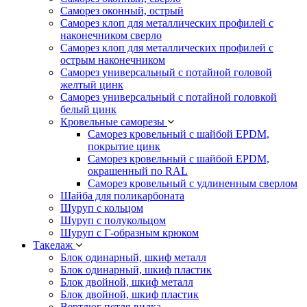
Саморез оконный, острый
Саморез клоп для металлических профилей с
наконечником сверло
Саморез клоп для металлических профилей с
острым наконечником
Саморез универсальный с потайной головой
желтый цинк
Саморез универсальный с потайной головкой
белый цинк
Кровельные саморезы
Саморез кровельный с шайбой EPDM,
покрытие цинк
Саморез кровельный с шайбой EPDM,
окрашенный по RAL
Саморез кровельный с удлиненным сверлом
Шайба для поликарбоната
Шуруп с кольцом
Шуруп с полукольцом
Шуруп с Г-образным крюком
Такелаж
Блок одинарный, шкиф металл
Блок одинарный, шкиф пластик
Блок двойной, шкиф металл
Блок двойной, шкиф пластик
Вертлюг петля-вилка