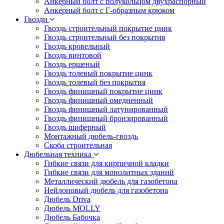
Анкерный болт с полукольцом двухраспорный
Анкерный болт с Г-образным крюком
Гвозди
Гвоздь строительный покрытие цинк
Гвоздь строительный без покрытия
Гвоздь кровельный
Гвоздь винтовой
Гвоздь ершеный
Гвоздь толевый покрытие цинк
Гвоздь толевый без покрытия
Гвоздь финишный покрытие цинк
Гвоздь финишный омедненный
Гвоздь финишный латунированный
Гвоздь финишный бронзированный
Гвоздь шиферный
Монтажный дюбель-гвоздь
Скоба строительная
Дюбельная техника
Гибкие связи для кирпичной кладки
Гибкие связи для монолитных зданий
Металлический дюбель для газобетона
Нейлоновый дюбель для газобетона
Дюбель Driva
Дюбель MOLLY
Дюбель Бабочка