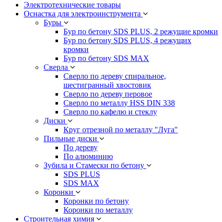
Электротехнические товары
Оснастка для электроинструмента
Буры
Бур по бетону SDS PLUS, 2 режущие кромки
Бур по бетону SDS PLUS, 4 режущих
кромки
Бур по бетону SDS MAX
Сверла
Сверло по дереву спиральное,
шестигранный хвостовик
Сверло по дереву перовое
Сверло по металлу HSS DIN 338
Сверло по кафелю и стеклу
Диски
Круг отрезной по металлу "Луга"
Пильные диски
По дереву
По алюминию
Зубила и Стамески по бетону
SDS PLUS
SDS MAX
Коронки
Коронки по бетону
Коронки по металлу
Строительная химия