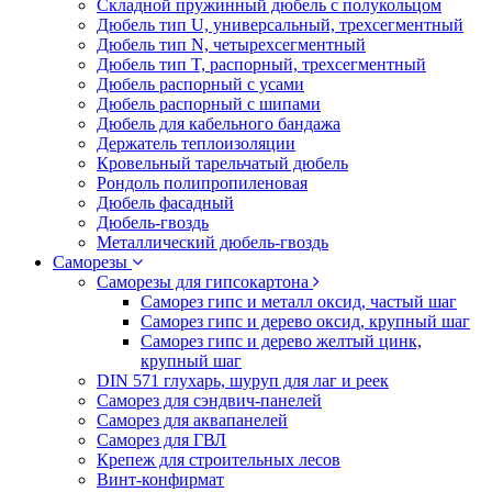
Складной пружинный дюбель с полукольцом
Дюбель тип U, универсальный, трехсегментный
Дюбель тип N, четырехсегментный
Дюбель тип T, распорный, трехсегментный
Дюбель распорный с усами
Дюбель распорный с шипами
Дюбель для кабельного бандажа
Держатель теплоизоляции
Кровельный тарельчатый дюбель
Рондоль полипропиленовая
Дюбель фасадный
Дюбель-гвоздь
Металлический дюбель-гвоздь
Саморезы
Саморезы для гипсокартона
Саморез гипс и металл оксид, частый шаг
Саморез гипс и дерево оксид, крупный шаг
Саморез гипс и дерево желтый цинк,
крупный шаг
DIN 571 глухарь, шуруп для лаг и реек
Саморез для сэндвич-панелей
Саморез для аквапанелей
Саморез для ГВЛ
Крепеж для строительных лесов
Винт-конфирмат