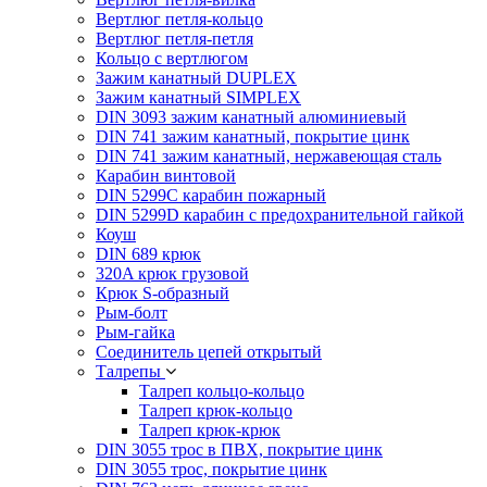
Вертлюг петля-кольцо
Вертлюг петля-петля
Кольцо с вертлюгом
Зажим канатный DUPLEX
Зажим канатный SIMPLEX
DIN 3093 зажим канатный алюминиевый
DIN 741 зажим канатный, покрытие цинк
DIN 741 зажим канатный, нержавеющая сталь
Карабин винтовой
DIN 5299C карабин пожарный
DIN 5299D карабин с предохранительной гайкой
Коуш
DIN 689 крюк
320A крюк грузовой
Крюк S-образный
Рым-болт
Рым-гайка
Соединитель цепей открытый
Талрепы
Талреп кольцо-кольцо
Талреп крюк-кольцо
Талреп крюк-крюк
DIN 3055 трос в ПВХ, покрытие цинк
DIN 3055 трос, покрытие цинк