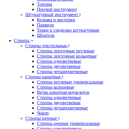
Топоры
Прочий инструмент
Штукатурный инструмент
Кельмы и мастерки
Правило
Терки и гладилки штукатурные
Шпатель
Стропы
Стропы текстильные
Стропы ленточные петлевые
Стропы ленточные кольцевые
Стропы одноветвевые
Стропы двухветвевые
Стропы четырехветвевые
Стропы канатные
Стропы петлевые универсальные
Стропы кольцевые
Ветвь канатная коуш-коуш
Стропы одноветвевые
Стропы двухветвевые
Стропы четырехветвевые
Чокер
Стропы цепные
Стропы цепные универсальные
Стропы одноветвевые