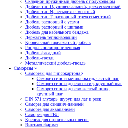
Складной пружинный дюбель с полукольцом
Дюбель тип U, универсальный, трехсегментный
Дюбель тип N, четырехсегментный
Дюбель тип T, распорный, трехсегментный
Дюбель распорный с усами
Дюбель распорный с шипами
Дюбель для кабельного бандажа
Держатель теплоизоляции
Кровельный тарельчатый дюбель
Рондоль полипропиленовая
Дюбель фасадный
Дюбель-гвоздь
Металлический дюбель-гвоздь
Саморезы
Саморезы для гипсокартона
Саморез гипс и металл оксид, частый шаг
Саморез гипс и дерево оксид, крупный шаг
Саморез гипс и дерево желтый цинк,
крупный шаг
DIN 571 глухарь, шуруп для лаг и реек
Саморез для сэндвич-панелей
Саморез для аквапанелей
Саморез для ГВЛ
Крепеж для строительных лесов
Винт-конфирмат