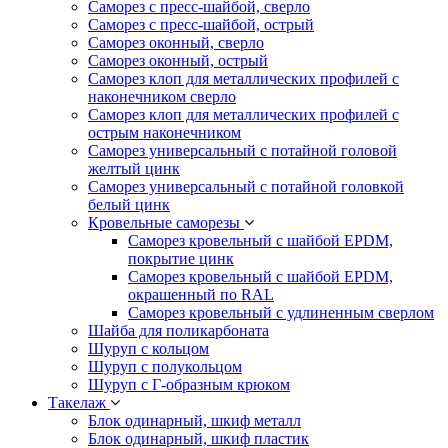
Саморез с пресс-шайбой, сверло
Саморез с пресс-шайбой, острый
Саморез оконный, сверло
Саморез оконный, острый
Саморез клоп для металлических профилей с
наконечником сверло
Саморез клоп для металлических профилей с
острым наконечником
Саморез универсальный с потайной головой
желтый цинк
Саморез универсальный с потайной головкой
белый цинк
Кровельные саморезы
Саморез кровельный с шайбой EPDM,
покрытие цинк
Саморез кровельный с шайбой EPDM,
окрашенный по RAL
Саморез кровельный с удлиненным сверлом
Шайба для поликарбоната
Шуруп с кольцом
Шуруп с полукольцом
Шуруп с Г-образным крюком
Такелаж
Блок одинарный, шкиф металл
Блок одинарный, шкиф пластик