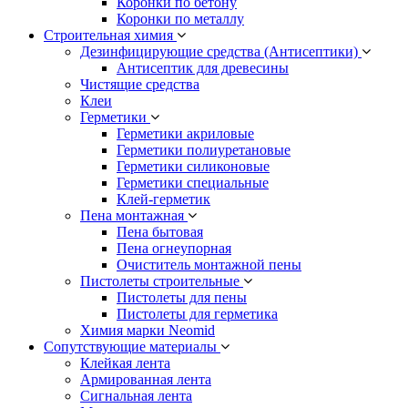
Коронки по бетону
Коронки по металлу
Строительная химия
Дезинфицирующие средства (Антисептики)
Антисептик для древесины
Чистящие средства
Клеи
Герметики
Герметики акриловые
Герметики полиуретановые
Герметики силиконовые
Герметики специальные
Клей-герметик
Пена монтажная
Пена бытовая
Пена огнеупорная
Очиститель монтажной пены
Пистолеты строительные
Пистолеты для пены
Пистолеты для герметика
Химия марки Neomid
Сопутствующие материалы
Клейкая лента
Армированная лента
Сигнальная лента