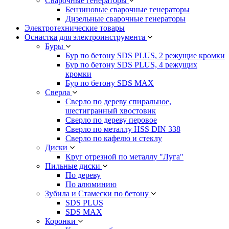
Сварочные генераторы
Бензиновые сварочные генераторы
Дизельные сварочные генераторы
Электротехнические товары
Оснастка для электроинструмента
Буры
Бур по бетону SDS PLUS, 2 режущие кромки
Бур по бетону SDS PLUS, 4 режущих
кромки
Бур по бетону SDS MAX
Сверла
Сверло по дереву спиральное,
шестигранный хвостовик
Сверло по дереву перовое
Сверло по металлу HSS DIN 338
Сверло по кафелю и стеклу
Диски
Круг отрезной по металлу "Луга"
Пильные диски
По дереву
По алюминию
Зубила и Стамески по бетону
SDS PLUS
SDS MAX
Коронки