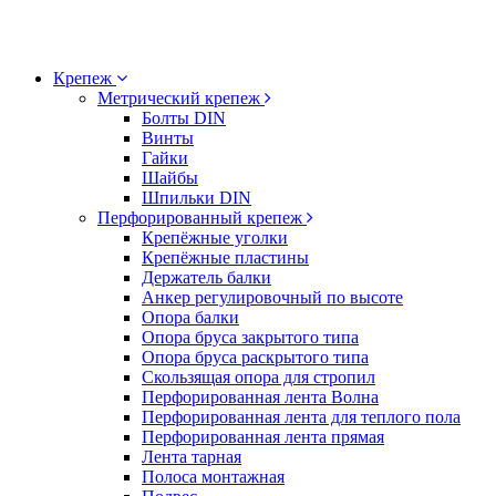
Крепеж
Метрический крепеж
Болты DIN
Винты
Гайки
Шайбы
Шпильки DIN
Перфорированный крепеж
Крепёжные уголки
Крепёжные пластины
Держатель балки
Анкер регулировочный по высоте
Опора балки
Опора бруса закрытого типа
Опора бруса раскрытого типа
Скользящая опора для стропил
Перфорированная лента Волна
Перфорированная лента для теплого пола
Перфорированная лента прямая
Лента тарная
Полоса монтажная