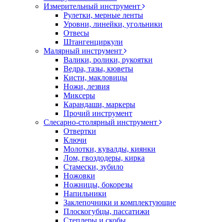
Измерительный инструмент
Рулетки, мерные ленты
Уровни, линейки, угольники
Отвесы
Штангенциркули
Малярный инструмент
Валики, ролики, рукоятки
Ведра, тазы, кюветы
Кисти, макловицы
Ножи, лезвия
Миксеры
Карандаши, маркеры
Прочий инструмент
Слесарно-столярный инструмент
Отвертки
Ключи
Молотки, кувалды, киянки
Лом, гвоздодеры, кирка
Стамески, зубило
Ножовки
Ножницы, бокорезы
Напильники
Заклепочники и комплектующие
Плоскогубцы, пассатижи
Степлеры и скобы