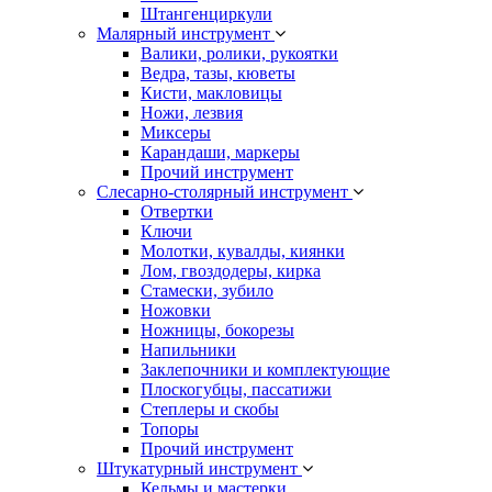
Штангенциркули
Малярный инструмент
Валики, ролики, рукоятки
Ведра, тазы, кюветы
Кисти, макловицы
Ножи, лезвия
Миксеры
Карандаши, маркеры
Прочий инструмент
Слесарно-столярный инструмент
Отвертки
Ключи
Молотки, кувалды, киянки
Лом, гвоздодеры, кирка
Стамески, зубило
Ножовки
Ножницы, бокорезы
Напильники
Заклепочники и комплектующие
Плоскогубцы, пассатижи
Степлеры и скобы
Топоры
Прочий инструмент
Штукатурный инструмент
Кельмы и мастерки