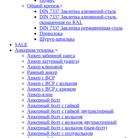
Подвес
Общий крепеж
DIN 7337 Заклепка алюминий-сталь
DIN 7337 Заклепка алюминий-сталь,
окрашенная по RAL
DIN 7337 Заклепка нержавеющая сталь
Проволока
Шуруп-шпилька
SALE
Анкерная техника
Анкер забивной цанга
Анкер латунный (цанга)
Анкер клиновой
Рамный анкер
Анкер с ВСР
Анкер с ВСР с кольцом
Анкер с ВСР с крюком
Анкер-клин
Анкерный болт
Анкерный болт с гайкой
Анкерный болт с гайкой двухраспорный
Анкерный болт с кольцом
Анкерный болт с кольцом двухраспорный
Анкерный болт с кольцом (рым-болт)
Анкерный болт с полукольцом