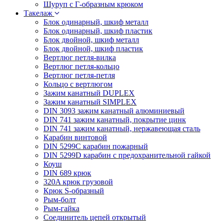
Шуруп с Г-образным крюком
Такелаж
Блок одинарный, шкиф металл
Блок одинарный, шкиф пластик
Блок двойной, шкиф металл
Блок двойной, шкиф пластик
Вертлюг петля-вилка
Вертлюг петля-кольцо
Вертлюг петля-петля
Кольцо с вертлюгом
Зажим канатный DUPLEX
Зажим канатный SIMPLEX
DIN 3093 зажим канатный алюминиевый
DIN 741 зажим канатный, покрытие цинк
DIN 741 зажим канатный, нержавеющая сталь
Карабин винтовой
DIN 5299C карабин пожарный
DIN 5299D карабин с предохранительной гайкой
Коуш
DIN 689 крюк
320A крюк грузовой
Крюк S-образный
Рым-болт
Рым-гайка
Соединитель цепей открытый