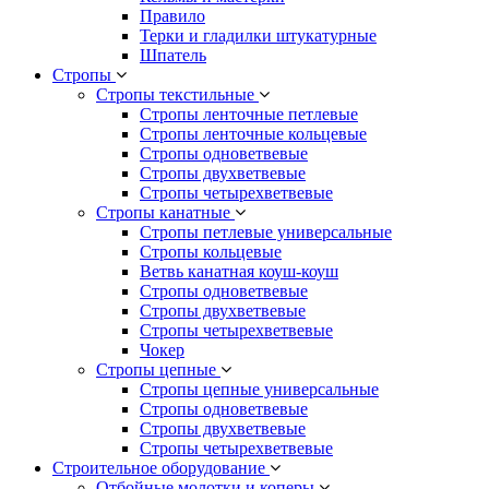
Правило
Терки и гладилки штукатурные
Шпатель
Стропы
Стропы текстильные
Стропы ленточные петлевые
Стропы ленточные кольцевые
Стропы одноветвевые
Стропы двухветвевые
Стропы четырехветвевые
Стропы канатные
Стропы петлевые универсальные
Стропы кольцевые
Ветвь канатная коуш-коуш
Стропы одноветвевые
Стропы двухветвевые
Стропы четырехветвевые
Чокер
Стропы цепные
Стропы цепные универсальные
Стропы одноветвевые
Стропы двухветвевые
Стропы четырехветвевые
Строительное оборудование
Отбойные молотки и коперы