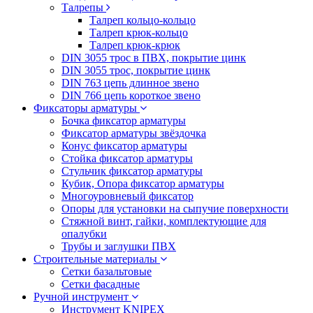
Талрепы
Талреп кольцо-кольцо
Талреп крюк-кольцо
Талреп крюк-крюк
DIN 3055 трос в ПВХ, покрытие цинк
DIN 3055 трос, покрытие цинк
DIN 763 цепь длинное звено
DIN 766 цепь короткое звено
Фиксаторы арматуры
Бочка фиксатор арматуры
Фиксатор арматуры звёздочка
Конус фиксатор арматуры
Стойка фиксатор арматуры
Стульчик фиксатор арматуры
Кубик, Опора фиксатор арматуры
Многоуровневый фиксатор
Опоры для установки на сыпучие поверхности
Стяжной винт, гайки, комплектующие для
опалубки
Трубы и заглушки ПВХ
Строительные материалы
Сетки базальтовые
Сетки фасадные
Ручной инструмент
Инструмент KNIPEX