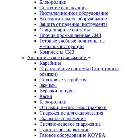
Блок-ролики
Спасение и эвакуация
Инсталляционное оборудование
Вспомогательное оборудование
Защита от падения инструмента
Стационарные системы
Прочие промышленные СИЗ
Готовые учебные полигоны из
металлоконструкций
Комплекты СИЗ
Альпинистское снаряжение
Карабины
Страховочные системы (Спортивные
обвязки)
Спусковые устройства
Зажимы
Веревки, шнуры
Каски
Блок-ролики
Оттяжки, петли, самостраховки
Снаряжение для скалолазания
Скальное снаряжение
Снежно-ледовое снаряжение
Туристское снаряжение
Газовое оборудование KOVEA