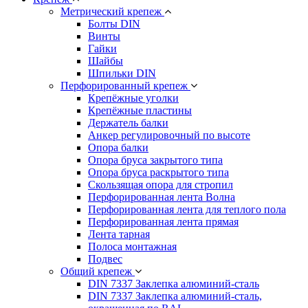
Метрический крепеж
Болты DIN
Винты
Гайки
Шайбы
Шпильки DIN
Перфорированный крепеж
Крепёжные уголки
Крепёжные пластины
Держатель балки
Анкер регулировочный по высоте
Опора балки
Опора бруса закрытого типа
Опора бруса раскрытого типа
Скользящая опора для стропил
Перфорированная лента Волна
Перфорированная лента для теплого пола
Перфорированная лента прямая
Лента тарная
Полоса монтажная
Подвес
Общий крепеж
DIN 7337 Заклепка алюминий-сталь
DIN 7337 Заклепка алюминий-сталь,