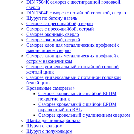
DIN 7504К саморез с шестигранной головкой,
сверло
DIN 7504Р саморез с потайной головкой, сверло
Шуруп по бетону нагель
Саморез с пресс-шайбой, сверло
Саморез с пресс-шайбой, острый
Саморез оконный, сверло
Саморез оконный, острый
Саморез клоп для металлических профилей с
наконечником сверло
Саморез клоп для металлических профилей с
острым наконечником
Саморез универсальный с потайной головой
желтый цинк
Саморез универсальный с потайной головкой
белый цинк
Кровельные саморезы
Саморез кровельный с шайбой EPDM,
покрытие цинк
Саморез кровельный с шайбой EPDM,
окрашенный по RAL
Саморез кровельный с удлиненным сверлом
Шайба для поликарбоната
Шуруп с кольцом
Шуруп с полукольцом