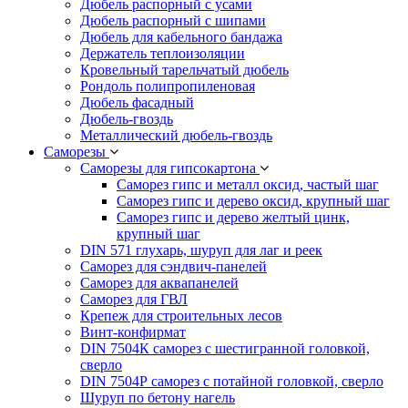
Дюбель распорный с усами
Дюбель распорный с шипами
Дюбель для кабельного бандажа
Держатель теплоизоляции
Кровельный тарельчатый дюбель
Рондоль полипропиленовая
Дюбель фасадный
Дюбель-гвоздь
Металлический дюбель-гвоздь
Саморезы
Саморезы для гипсокартона
Саморез гипс и металл оксид, частый шаг
Саморез гипс и дерево оксид, крупный шаг
Саморез гипс и дерево желтый цинк,
крупный шаг
DIN 571 глухарь, шуруп для лаг и реек
Саморез для сэндвич-панелей
Саморез для аквапанелей
Саморез для ГВЛ
Крепеж для строительных лесов
Винт-конфирмат
DIN 7504К саморез с шестигранной головкой,
сверло
DIN 7504Р саморез с потайной головкой, сверло
Шуруп по бетону нагель