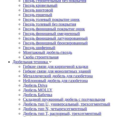
Гвоздь строительный без покрытия
Гвоздь кровельный
Гвоздь винтовой
Гвоздь ершеный
Гвоздь толевый покрытие цинк
Гвоздь толевый без покрытия
Гвоздь финишный покрытие цинк
Гвоздь финишный омедненный
Гвоздь финишный латунированный
Гвоздь финишный бронзированный
Гвоздь шиферный
Монтажный дюбель-гвоздь
Скоба строительная
Дюбельная техника
Гибкие связи для кирпичной кладки
Гибкие связи для монолитных зданий
Металлический дюбель для газобетона
Нейлоновый дюбель для газобетона
Дюбель Driva
Дюбель MOLLY
Дюбель Бабочка
Складной пружинный дюбель с полукольцом
Дюбель тип U, универсальный, трехсегментный
Дюбель тип N, четырехсегментный
Дюбель тип T, распорный, трехсегментный