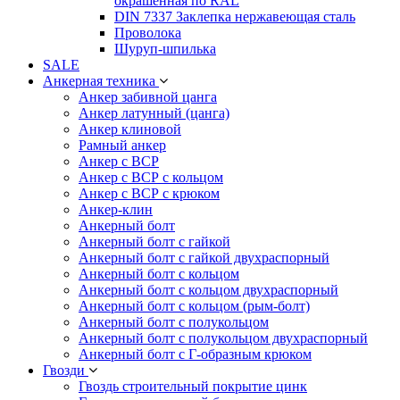
окрашенная по RAL
DIN 7337 Заклепка нержавеющая сталь
Проволока
Шуруп-шпилька
SALE
Анкерная техника
Анкер забивной цанга
Анкер латунный (цанга)
Анкер клиновой
Рамный анкер
Анкер с ВСР
Анкер с ВСР с кольцом
Анкер с ВСР с крюком
Анкер-клин
Анкерный болт
Анкерный болт с гайкой
Анкерный болт с гайкой двухраспорный
Анкерный болт с кольцом
Анкерный болт с кольцом двухраспорный
Анкерный болт с кольцом (рым-болт)
Анкерный болт с полукольцом
Анкерный болт с полукольцом двухраспорный
Анкерный болт с Г-образным крюком
Гвозди
Гвоздь строительный покрытие цинк