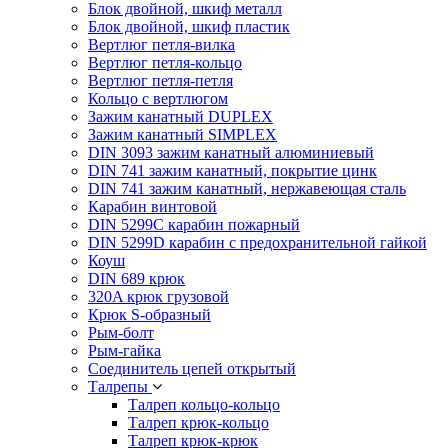
Блок двойной, шкиф металл
Блок двойной, шкиф пластик
Вертлюг петля-вилка
Вертлюг петля-кольцо
Вертлюг петля-петля
Кольцо с вертлюгом
Зажим канатный DUPLEX
Зажим канатный SIMPLEX
DIN 3093 зажим канатный алюминиевый
DIN 741 зажим канатный, покрытие цинк
DIN 741 зажим канатный, нержавеющая сталь
Карабин винтовой
DIN 5299C карабин пожарный
DIN 5299D карабин с предохранительной гайкой
Коуш
DIN 689 крюк
320A крюк грузовой
Крюк S-образный
Рым-болт
Рым-гайка
Соединитель цепей открытый
Талрепы
Талреп кольцо-кольцо
Талреп крюк-кольцо
Талреп крюк-крюк