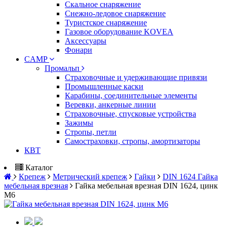
Скальное снаряжение
Снежно-ледовое снаряжение
Туристское снаряжение
Газовое оборудование KOVEA
Аксессуары
Фонари
CAMP
Промальп
Страховочные и удерживающие привязи
Промышленные каски
Карабины, соединительные элементы
Веревки, анкерные линии
Страховочные, спусковые устройства
Зажимы
Стропы, петли
Самостраховки, стропы, амортизаторы
КВТ
Каталог
Крепеж
Метрический крепеж
Гайки
DIN 1624 Гайка
мебельная врезная
Гайка мебельная врезная DIN 1624, цинк
М6