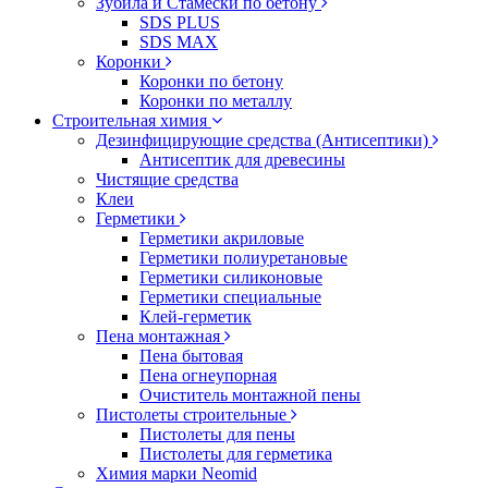
Зубила и Стамески по бетону
SDS PLUS
SDS MAX
Коронки
Коронки по бетону
Коронки по металлу
Строительная химия
Дезинфицирующие средства (Антисептики)
Антисептик для древесины
Чистящие средства
Клеи
Герметики
Герметики акриловые
Герметики полиуретановые
Герметики силиконовые
Герметики специальные
Клей-герметик
Пена монтажная
Пена бытовая
Пена огнеупорная
Очиститель монтажной пены
Пистолеты строительные
Пистолеты для пены
Пистолеты для герметика
Химия марки Neomid