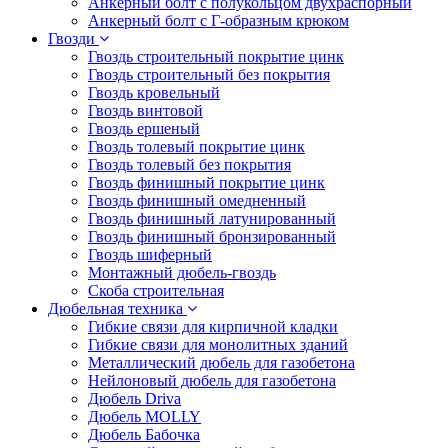
Анкерный болт с полукольцом двухраспорный
Анкерный болт с Г-образным крюком
Гвозди
Гвоздь строительный покрытие цинк
Гвоздь строительный без покрытия
Гвоздь кровельный
Гвоздь винтовой
Гвоздь ершеный
Гвоздь толевый покрытие цинк
Гвоздь толевый без покрытия
Гвоздь финишный покрытие цинк
Гвоздь финишный омедненный
Гвоздь финишный латунированный
Гвоздь финишный бронзированный
Гвоздь шиферный
Монтажный дюбель-гвоздь
Скоба строительная
Дюбельная техника
Гибкие связи для кирпичной кладки
Гибкие связи для монолитных зданий
Металлический дюбель для газобетона
Нейлоновый дюбель для газобетона
Дюбель Driva
Дюбель MOLLY
Дюбель Бабочка