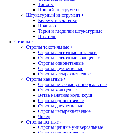
Топоры
Прочий инструмент
Штукатурный инструмент
Кельмы и мастерки
Правило
Терки и гладилки штукатурные
Шпатель
Стропы
Стропы текстильные
Стропы ленточные петлевые
Стропы ленточные кольцевые
Стропы одноветвевые
Стропы двухветвевые
Стропы четырехветвевые
Стропы канатные
Стропы петлевые универсальные
Стропы кольцевые
Ветвь канатная коуш-коуш
Стропы одноветвевые
Стропы двухветвевые
Стропы четырехветвевые
Чокер
Стропы цепные
Стропы цепные универсальные
Стропы одноветвевые