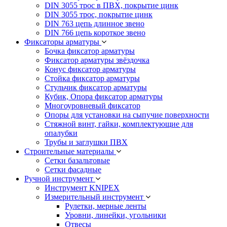
DIN 3055 трос в ПВХ, покрытие цинк
DIN 3055 трос, покрытие цинк
DIN 763 цепь длинное звено
DIN 766 цепь короткое звено
Фиксаторы арматуры
Бочка фиксатор арматуры
Фиксатор арматуры звёздочка
Конус фиксатор арматуры
Стойка фиксатор арматуры
Стульчик фиксатор арматуры
Кубик, Опора фиксатор арматуры
Многоуровневый фиксатор
Опоры для установки на сыпучие поверхности
Стяжной винт, гайки, комплектующие для
опалубки
Трубы и заглушки ПВХ
Строительные материалы
Сетки базальтовые
Сетки фасадные
Ручной инструмент
Инструмент KNIPEX
Измерительный инструмент
Рулетки, мерные ленты
Уровни, линейки, угольники
Отвесы