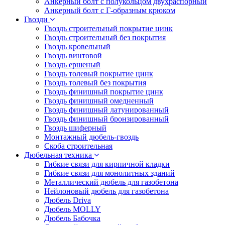
Анкерный болт с полукольцом двухраспорный
Анкерный болт с Г-образным крюком
Гвозди
Гвоздь строительный покрытие цинк
Гвоздь строительный без покрытия
Гвоздь кровельный
Гвоздь винтовой
Гвоздь ершеный
Гвоздь толевый покрытие цинк
Гвоздь толевый без покрытия
Гвоздь финишный покрытие цинк
Гвоздь финишный омедненный
Гвоздь финишный латунированный
Гвоздь финишный бронзированный
Гвоздь шиферный
Монтажный дюбель-гвоздь
Скоба строительная
Дюбельная техника
Гибкие связи для кирпичной кладки
Гибкие связи для монолитных зданий
Металлический дюбель для газобетона
Нейлоновый дюбель для газобетона
Дюбель Driva
Дюбель MOLLY
Дюбель Бабочка