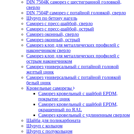
DIN 7504К саморез с шестигранной головкой,
сверло
DIN 7504Р саморез с потайной головкой, сверло
Шуруп по бетону нагель
Саморез с пресс-шайбой, сверло
Саморез с пресс-шайбой, острый
Саморез оконный, сверло
Саморез оконный, острый
Саморез клоп для металлических профилей с
наконечником сверло
Саморез клоп для металлических профилей с
острым наконечником
Саморез универсальный с потайной головой
желтый цинк
Саморез универсальный с потайной головкой
белый цинк
Кровельные саморезы
Саморез кровельный с шайбой EPDM,
покрытие цинк
Саморез кровельный с шайбой EPDM,
окрашенный по RAL
Саморез кровельный с удлиненным сверлом
Шайба для поликарбоната
Шуруп с кольцом
Шуруп с полукольцом