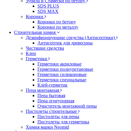
Зубила и Стамески по бетону
SDS PLUS
SDS MAX
Коронки
Коронки по бетону
Коронки по металлу
Строительная химия
Дезинфицирующие средства (Антисептики)
Антисептик для древесины
Чистящие средства
Клеи
Герметики
Герметики акриловые
Герметики полиуретановые
Герметики силиконовые
Герметики специальные
Клей-герметик
Пена монтажная
Пена бытовая
Пена огнеупорная
Очиститель монтажной пены
Пистолеты строительные
Пистолеты для пены
Пистолеты для герметика
Химия марки Neomid