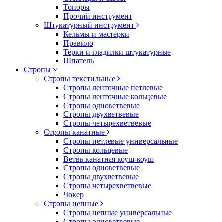
Топоры
Прочий инструмент
Штукатурный инструмент
Кельмы и мастерки
Правило
Терки и гладилки штукатурные
Шпатель
Стропы
Стропы текстильные
Стропы ленточные петлевые
Стропы ленточные кольцевые
Стропы одноветвевые
Стропы двухветвевые
Стропы четырехветвевые
Стропы канатные
Стропы петлевые универсальные
Стропы кольцевые
Ветвь канатная коуш-коуш
Стропы одноветвевые
Стропы двухветвевые
Стропы четырехветвевые
Чокер
Стропы цепные
Стропы цепные универсальные
Стропы одноветвевые