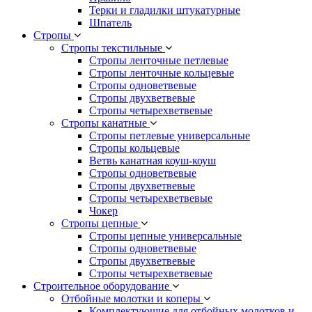
Терки и гладилки штукатурные
Шпатель
Стропы
Стропы текстильные
Стропы ленточные петлевые
Стропы ленточные кольцевые
Стропы одноветвевые
Стропы двухветвевые
Стропы четырехветвевые
Стропы канатные
Стропы петлевые универсальные
Стропы кольцевые
Ветвь канатная коуш-коуш
Стропы одноветвевые
Стропы двухветвевые
Стропы четырехветвевые
Чокер
Стропы цепные
Стропы цепные универсальные
Стропы одноветвевые
Стропы двухветвевые
Стропы четырехветвевые
Строительное оборудование
Отбойные молотки и коперы
Комплектующие для отбойных молотков и