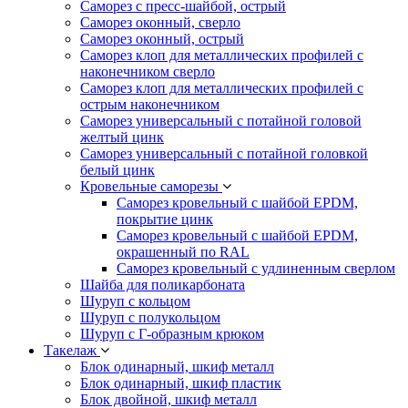
Саморез с пресс-шайбой, острый
Саморез оконный, сверло
Саморез оконный, острый
Саморез клоп для металлических профилей с
наконечником сверло
Саморез клоп для металлических профилей с
острым наконечником
Саморез универсальный с потайной головой
желтый цинк
Саморез универсальный с потайной головкой
белый цинк
Кровельные саморезы
Саморез кровельный с шайбой EPDM,
покрытие цинк
Саморез кровельный с шайбой EPDM,
окрашенный по RAL
Саморез кровельный с удлиненным сверлом
Шайба для поликарбоната
Шуруп с кольцом
Шуруп с полукольцом
Шуруп с Г-образным крюком
Такелаж
Блок одинарный, шкиф металл
Блок одинарный, шкиф пластик
Блок двойной, шкиф металл