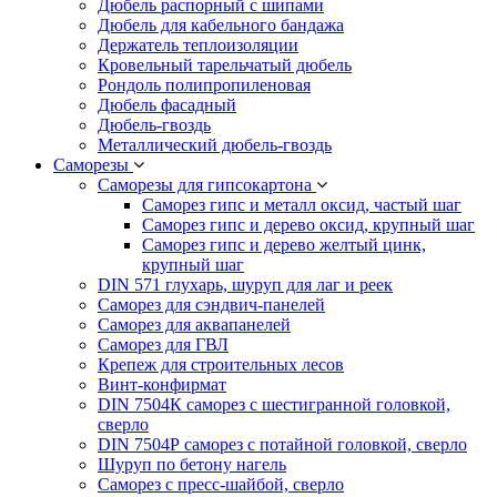
Дюбель распорный с шипами
Дюбель для кабельного бандажа
Держатель теплоизоляции
Кровельный тарельчатый дюбель
Рондоль полипропиленовая
Дюбель фасадный
Дюбель-гвоздь
Металлический дюбель-гвоздь
Саморезы
Саморезы для гипсокартона
Саморез гипс и металл оксид, частый шаг
Саморез гипс и дерево оксид, крупный шаг
Саморез гипс и дерево желтый цинк,
крупный шаг
DIN 571 глухарь, шуруп для лаг и реек
Саморез для сэндвич-панелей
Саморез для аквапанелей
Саморез для ГВЛ
Крепеж для строительных лесов
Винт-конфирмат
DIN 7504К саморез с шестигранной головкой,
сверло
DIN 7504Р саморез с потайной головкой, сверло
Шуруп по бетону нагель
Саморез с пресс-шайбой, сверло