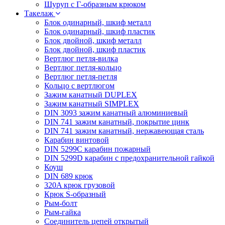
Шуруп с Г-образным крюком
Такелаж
Блок одинарный, шкиф металл
Блок одинарный, шкиф пластик
Блок двойной, шкиф металл
Блок двойной, шкиф пластик
Вертлюг петля-вилка
Вертлюг петля-кольцо
Вертлюг петля-петля
Кольцо с вертлюгом
Зажим канатный DUPLEX
Зажим канатный SIMPLEX
DIN 3093 зажим канатный алюминиевый
DIN 741 зажим канатный, покрытие цинк
DIN 741 зажим канатный, нержавеющая сталь
Карабин винтовой
DIN 5299C карабин пожарный
DIN 5299D карабин с предохранительной гайкой
Коуш
DIN 689 крюк
320A крюк грузовой
Крюк S-образный
Рым-болт
Рым-гайка
Соединитель цепей открытый