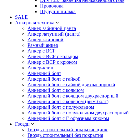
DIN 7337 Заклепка нержавеющая сталь
Проволока
Шуруп-шпилька
SALE
Анкерная техника
Анкер забивной цанга
Анкер латунный (цанга)
Анкер клиновой
Рамный анкер
Анкер с ВСР
Анкер с ВСР с кольцом
Анкер с ВСР с крюком
Анкер-клин
Анкерный болт
Анкерный болт с гайкой
Анкерный болт с гайкой двухраспорный
Анкерный болт с кольцом
Анкерный болт с кольцом двухраспорный
Анкерный болт с кольцом (рым-болт)
Анкерный болт с полукольцом
Анкерный болт с полукольцом двухраспорный
Анкерный болт с Г-образным крюком
Гвозди
Гвоздь строительный покрытие цинк
Гвоздь строительный без покрытия