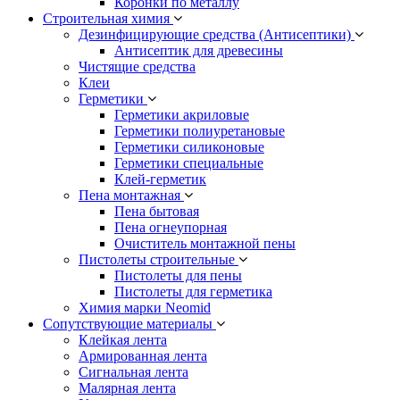
Коронки по металлу
Строительная химия
Дезинфицирующие средства (Антисептики)
Антисептик для древесины
Чистящие средства
Клеи
Герметики
Герметики акриловые
Герметики полиуретановые
Герметики силиконовые
Герметики специальные
Клей-герметик
Пена монтажная
Пена бытовая
Пена огнеупорная
Очиститель монтажной пены
Пистолеты строительные
Пистолеты для пены
Пистолеты для герметика
Химия марки Neomid
Сопутствующие материалы
Клейкая лента
Армированная лента
Сигнальная лента
Малярная лента