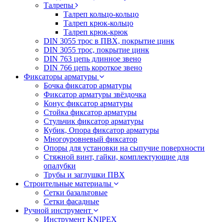
Талрепы
Талреп кольцо-кольцо
Талреп крюк-кольцо
Талреп крюк-крюк
DIN 3055 трос в ПВХ, покрытие цинк
DIN 3055 трос, покрытие цинк
DIN 763 цепь длинное звено
DIN 766 цепь короткое звено
Фиксаторы арматуры
Бочка фиксатор арматуры
Фиксатор арматуры звёздочка
Конус фиксатор арматуры
Стойка фиксатор арматуры
Стульчик фиксатор арматуры
Кубик, Опора фиксатор арматуры
Многоуровневый фиксатор
Опоры для установки на сыпучие поверхности
Стяжной винт, гайки, комплектующие для
опалубки
Трубы и заглушки ПВХ
Строительные материалы
Сетки базальтовые
Сетки фасадные
Ручной инструмент
Инструмент KNIPEX