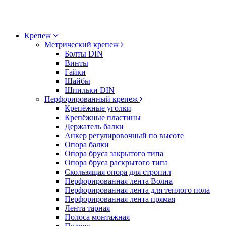
Крепеж
Метрический крепеж
Болты DIN
Винты
Гайки
Шайбы
Шпильки DIN
Перфорированный крепеж
Крепёжные уголки
Крепёжные пластины
Держатель балки
Анкер регулировочный по высоте
Опора балки
Опора бруса закрытого типа
Опора бруса раскрытого типа
Скользящая опора для стропил
Перфорированная лента Волна
Перфорированная лента для теплого пола
Перфорированная лента прямая
Лента тарная
Полоса монтажная