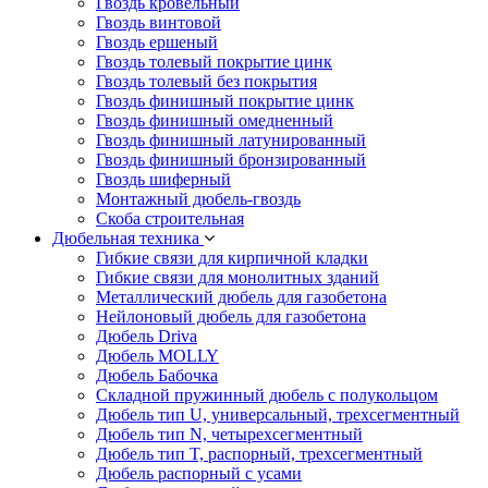
Гвоздь кровельный
Гвоздь винтовой
Гвоздь ершеный
Гвоздь толевый покрытие цинк
Гвоздь толевый без покрытия
Гвоздь финишный покрытие цинк
Гвоздь финишный омедненный
Гвоздь финишный латунированный
Гвоздь финишный бронзированный
Гвоздь шиферный
Монтажный дюбель-гвоздь
Скоба строительная
Дюбельная техника
Гибкие связи для кирпичной кладки
Гибкие связи для монолитных зданий
Металлический дюбель для газобетона
Нейлоновый дюбель для газобетона
Дюбель Driva
Дюбель MOLLY
Дюбель Бабочка
Складной пружинный дюбель с полукольцом
Дюбель тип U, универсальный, трехсегментный
Дюбель тип N, четырехсегментный
Дюбель тип T, распорный, трехсегментный
Дюбель распорный с усами