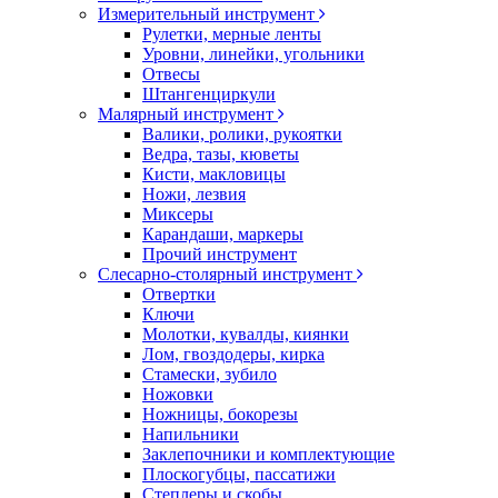
Измерительный инструмент
Рулетки, мерные ленты
Уровни, линейки, угольники
Отвесы
Штангенциркули
Малярный инструмент
Валики, ролики, рукоятки
Ведра, тазы, кюветы
Кисти, макловицы
Ножи, лезвия
Миксеры
Карандаши, маркеры
Прочий инструмент
Слесарно-столярный инструмент
Отвертки
Ключи
Молотки, кувалды, киянки
Лом, гвоздодеры, кирка
Стамески, зубило
Ножовки
Ножницы, бокорезы
Напильники
Заклепочники и комплектующие
Плоскогубцы, пассатижи
Степлеры и скобы