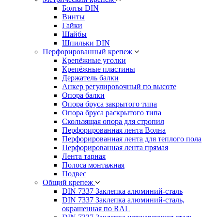
Болты DIN
Винты
Гайки
Шайбы
Шпильки DIN
Перфорированный крепеж
Крепёжные уголки
Крепёжные пластины
Держатель балки
Анкер регулировочный по высоте
Опора балки
Опора бруса закрытого типа
Опора бруса раскрытого типа
Скользящая опора для стропил
Перфорированная лента Волна
Перфорированная лента для теплого пола
Перфорированная лента прямая
Лента тарная
Полоса монтажная
Подвес
Общий крепеж
DIN 7337 Заклепка алюминий-сталь
DIN 7337 Заклепка алюминий-сталь,
окрашенная по RAL