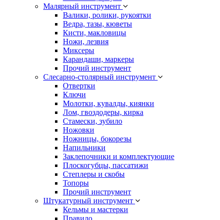
Малярный инструмент
Валики, ролики, рукоятки
Ведра, тазы, кюветы
Кисти, макловицы
Ножи, лезвия
Миксеры
Карандаши, маркеры
Прочий инструмент
Слесарно-столярный инструмент
Отвертки
Ключи
Молотки, кувалды, киянки
Лом, гвоздодеры, кирка
Стамески, зубило
Ножовки
Ножницы, бокорезы
Напильники
Заклепочники и комплектующие
Плоскогубцы, пассатижи
Степлеры и скобы
Топоры
Прочий инструмент
Штукатурный инструмент
Кельмы и мастерки
Правило