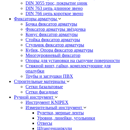
DIN 3055 трос, покрытие цинк
DIN 763 цепь длинное звено
DIN 766 цепь короткое звено
Фиксаторы арматуры
Бочка фиксатор арматуры
Фиксатор арматуры звёздочка
Конус фиксатор арматуры
Стойка фиксатор арматуры
Стульчик фиксатор арматуры
Кубик, Опора фиксатор арматуры
Многоуровневый фиксатор
Опоры для установки на сыпучие поверхности
Стяжной винт, гайки, комплектующие для
опалубки
Трубы и заглушки ПВХ
Строительные материалы
Сетки базальтовые
Сетки фасадные
Ручной инструмент
Инструмент KNIPEX
Измерительный инструмент
Рулетки, мерные ленты
Уровни, линейки, угольники
Отвесы
Штангенциркули