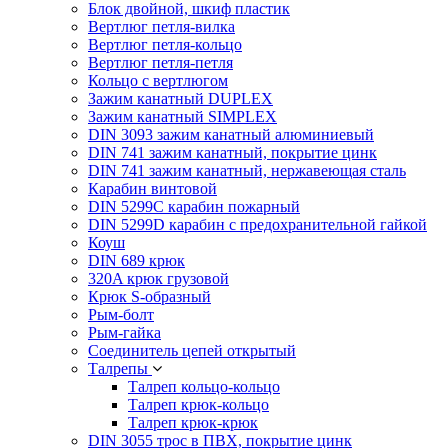
Блок двойной, шкиф пластик
Вертлюг петля-вилка
Вертлюг петля-кольцо
Вертлюг петля-петля
Кольцо с вертлюгом
Зажим канатный DUPLEX
Зажим канатный SIMPLEX
DIN 3093 зажим канатный алюминиевый
DIN 741 зажим канатный, покрытие цинк
DIN 741 зажим канатный, нержавеющая сталь
Карабин винтовой
DIN 5299C карабин пожарный
DIN 5299D карабин с предохранительной гайкой
Коуш
DIN 689 крюк
320A крюк грузовой
Крюк S-образный
Рым-болт
Рым-гайка
Соединитель цепей открытый
Талрепы
Талреп кольцо-кольцо
Талреп крюк-кольцо
Талреп крюк-крюк
DIN 3055 трос в ПВХ, покрытие цинк