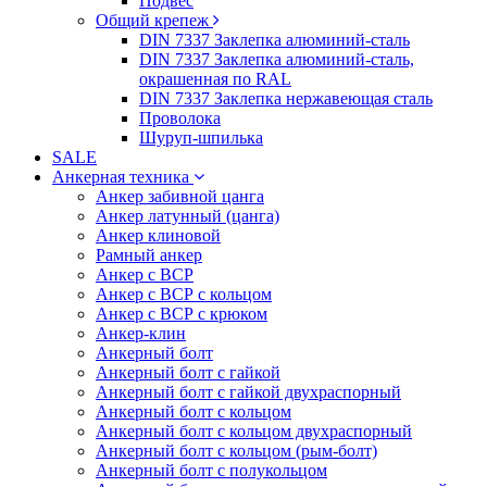
Подвес
Общий крепеж
DIN 7337 Заклепка алюминий-сталь
DIN 7337 Заклепка алюминий-сталь,
окрашенная по RAL
DIN 7337 Заклепка нержавеющая сталь
Проволока
Шуруп-шпилька
SALE
Анкерная техника
Анкер забивной цанга
Анкер латунный (цанга)
Анкер клиновой
Рамный анкер
Анкер с ВСР
Анкер с ВСР с кольцом
Анкер с ВСР с крюком
Анкер-клин
Анкерный болт
Анкерный болт с гайкой
Анкерный болт с гайкой двухраспорный
Анкерный болт с кольцом
Анкерный болт с кольцом двухраспорный
Анкерный болт с кольцом (рым-болт)
Анкерный болт с полукольцом