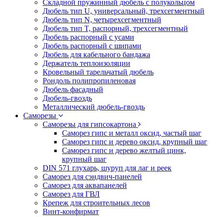
Складной пружинный дюбель с полукольцом
Дюбель тип U, универсальный, трехсегментный
Дюбель тип N, четырехсегментный
Дюбель тип T, распорный, трехсегментный
Дюбель распорный с усами
Дюбель распорный с шипами
Дюбель для кабельного бандажа
Держатель теплоизоляции
Кровельный тарельчатый дюбель
Рондоль полипропиленовая
Дюбель фасадный
Дюбель-гвоздь
Металлический дюбель-гвоздь
Саморезы
Саморезы для гипсокартона
Саморез гипс и металл оксид, частый шаг
Саморез гипс и дерево оксид, крупный шаг
Саморез гипс и дерево желтый цинк,
крупный шаг
DIN 571 глухарь, шуруп для лаг и реек
Саморез для сэндвич-панелей
Саморез для аквапанелей
Саморез для ГВЛ
Крепеж для строительных лесов
Винт-конфирмат