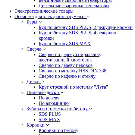
Бензиновые сварочные генераторы
Дизельные сварочные генераторы
Электротехнические товары
Оснастка для электроинструмента
Буры
Бур по бетону SDS PLUS, 2 режущие кромки
Бур по бетону SDS PLUS, 4 режущих
кромки
Бур по бетону SDS MAX
Сверла
Сверло по дереву спиральное,
шестигранный хвостовик
Сверло по дереву перовое
Сверло по металлу HSS DIN 338
Сверло по кафелю и стеклу
Диски
Круг отрезной по металлу "Луга"
Пильные диски
По дереву
По алюминию
Зубила и Стамески по бетону
SDS PLUS
SDS MAX
Коронки
Коронки по бетону