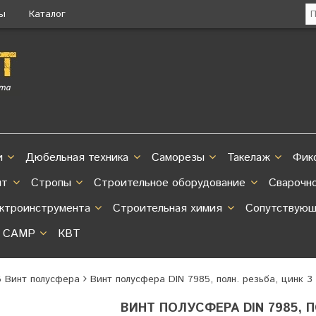
ты
Каталог
и
Дюбельная техника
Саморезы
Такелаж
Фик
нт
Стропы
Строительное оборудование
Сварочн
ектроинструмента
Строительная химия
Сопутствующ
CAMP
КВТ
5 Винт полусфера
Винт полусфера DIN 7985, полн. резьба, цинк 3 
ВИНТ ПОЛУСФЕРА DIN 7985, П