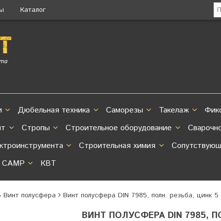
ты
Каталог
и
Дюбельная техника
Саморезы
Такелаж
Фик
нт
Стропы
Строительное оборудование
Сварочн
ектроинструмента
Строительная химия
Сопутствующ
CAMP
КВТ
5 Винт полусфера
Винт полусфера DIN 7985, полн. резьба, цинк 5
ВИНТ ПОЛУСФЕРА DIN 7985, ПО