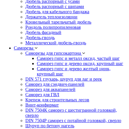
Дюбель распорный с усами
Дюбель распорный с шипами
Дюбель для кабельного бандажа
Держатель теплоизоляции
Кровельный тарельчатый дюбель
Рондоль полипропиленовая
Дюбель фасадный
Дюбель-гвоздь
Металлический дюбель-гвоздь
Саморезы
Саморезы для гипсокартона
Саморез гипс и металл оксид, частый шаг
Саморез гипс и дерево оксид, крупный шаг
Саморез гипс и дерево желтый цинк,
крупный шаг
DIN 571 глухарь, шуруп для лаг и реек
Саморез для сэндвич-панелей
Саморез для аквапанелей
Саморез для ГВЛ
Крепеж для строительных лесов
Винт-конфирмат
DIN 7504К саморез с шестигранной головкой,
сверло
DIN 7504Р саморез с потайной головкой, сверло
Шуруп по бетону нагель