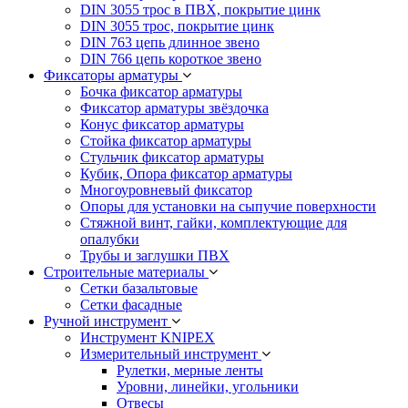
DIN 3055 трос в ПВХ, покрытие цинк
DIN 3055 трос, покрытие цинк
DIN 763 цепь длинное звено
DIN 766 цепь короткое звено
Фиксаторы арматуры
Бочка фиксатор арматуры
Фиксатор арматуры звёздочка
Конус фиксатор арматуры
Стойка фиксатор арматуры
Стульчик фиксатор арматуры
Кубик, Опора фиксатор арматуры
Многоуровневый фиксатор
Опоры для установки на сыпучие поверхности
Стяжной винт, гайки, комплектующие для
опалубки
Трубы и заглушки ПВХ
Строительные материалы
Сетки базальтовые
Сетки фасадные
Ручной инструмент
Инструмент KNIPEX
Измерительный инструмент
Рулетки, мерные ленты
Уровни, линейки, угольники
Отвесы