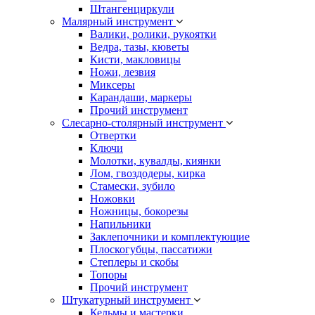
Штангенциркули
Малярный инструмент
Валики, ролики, рукоятки
Ведра, тазы, кюветы
Кисти, макловицы
Ножи, лезвия
Миксеры
Карандаши, маркеры
Прочий инструмент
Слесарно-столярный инструмент
Отвертки
Ключи
Молотки, кувалды, киянки
Лом, гвоздодеры, кирка
Стамески, зубило
Ножовки
Ножницы, бокорезы
Напильники
Заклепочники и комплектующие
Плоскогубцы, пассатижи
Степлеры и скобы
Топоры
Прочий инструмент
Штукатурный инструмент
Кельмы и мастерки