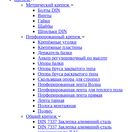
Метрический крепеж
Болты DIN
Винты
Гайки
Шайбы
Шпильки DIN
Перфорированный крепеж
Крепёжные уголки
Крепёжные пластины
Держатель балки
Анкер регулировочный по высоте
Опора балки
Опора бруса закрытого типа
Опора бруса раскрытого типа
Скользящая опора для стропил
Перфорированная лента Волна
Перфорированная лента для теплого пола
Перфорированная лента прямая
Лента тарная
Полоса монтажная
Подвес
Общий крепеж
DIN 7337 Заклепка алюминий-сталь
DIN 7337 Заклепка алюминий-сталь,