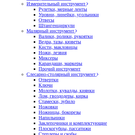
Измерительный инструмент
Рулетки, мерные ленты
Уровни, линейки, угольники
Отвесы
Штангенциркули
Малярный инструмент
Валики, ролики, рукоятки
Ведра, тазы, кюветы
Кисти, макловицы
Ножи, лезвия
Миксеры
Карандаши, маркеры
Прочий инструмент
Слесарно-столярный инструмент
Отвертки
Ключи
Молотки, кувалды, киянки
Лом, гвоздодеры, кирка
Стамески, зубило
Ножовки
Ножницы, бокорезы
Напильники
Заклепочники и комплектующие
Плоскогубцы, пассатижи
Степлеры и скобы