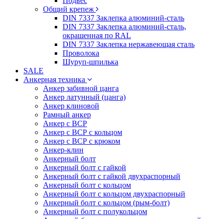
Подвес
Общий крепеж
DIN 7337 Заклепка алюминий-сталь
DIN 7337 Заклепка алюминий-сталь,
окрашенная по RAL
DIN 7337 Заклепка нержавеющая сталь
Проволока
Шуруп-шпилька
SALE
Анкерная техника
Анкер забивной цанга
Анкер латунный (цанга)
Анкер клиновой
Рамный анкер
Анкер с ВСР
Анкер с ВСР с кольцом
Анкер с ВСР с крюком
Анкер-клин
Анкерный болт
Анкерный болт с гайкой
Анкерный болт с гайкой двухраспорный
Анкерный болт с кольцом
Анкерный болт с кольцом двухраспорный
Анкерный болт с кольцом (рым-болт)
Анкерный болт с полукольцом