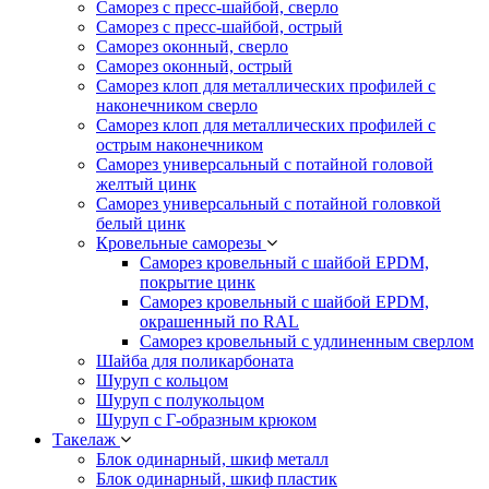
Саморез с пресс-шайбой, сверло
Саморез с пресс-шайбой, острый
Саморез оконный, сверло
Саморез оконный, острый
Саморез клоп для металлических профилей с
наконечником сверло
Саморез клоп для металлических профилей с
острым наконечником
Саморез универсальный с потайной головой
желтый цинк
Саморез универсальный с потайной головкой
белый цинк
Кровельные саморезы
Саморез кровельный с шайбой EPDM,
покрытие цинк
Саморез кровельный с шайбой EPDM,
окрашенный по RAL
Саморез кровельный с удлиненным сверлом
Шайба для поликарбоната
Шуруп с кольцом
Шуруп с полукольцом
Шуруп с Г-образным крюком
Такелаж
Блок одинарный, шкиф металл
Блок одинарный, шкиф пластик