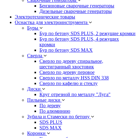
Сварочные генераторы
Бензиновые сварочные генераторы
Дизельные сварочные генераторы
Электротехнические товары
Оснастка для электроинструмента
Буры
Бур по бетону SDS PLUS, 2 режущие кромки
Бур по бетону SDS PLUS, 4 режущих
кромки
Бур по бетону SDS MAX
Сверла
Сверло по дереву спиральное,
шестигранный хвостовик
Сверло по дереву перовое
Сверло по металлу HSS DIN 338
Сверло по кафелю и стеклу
Диски
Круг отрезной по металлу "Луга"
Пильные диски
По дереву
По алюминию
Зубила и Стамески по бетону
SDS PLUS
SDS MAX
Коронки