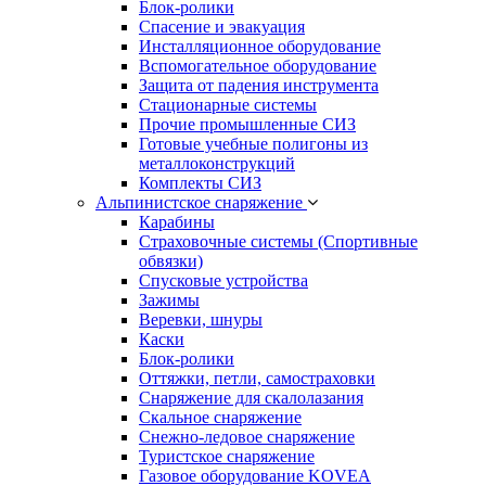
Блок-ролики
Спасение и эвакуация
Инсталляционное оборудование
Вспомогательное оборудование
Защита от падения инструмента
Стационарные системы
Прочие промышленные СИЗ
Готовые учебные полигоны из
металлоконструкций
Комплекты СИЗ
Альпинистское снаряжение
Карабины
Страховочные системы (Спортивные
обвязки)
Спусковые устройства
Зажимы
Веревки, шнуры
Каски
Блок-ролики
Оттяжки, петли, самостраховки
Снаряжение для скалолазания
Скальное снаряжение
Снежно-ледовое снаряжение
Туристское снаряжение
Газовое оборудование KOVEA