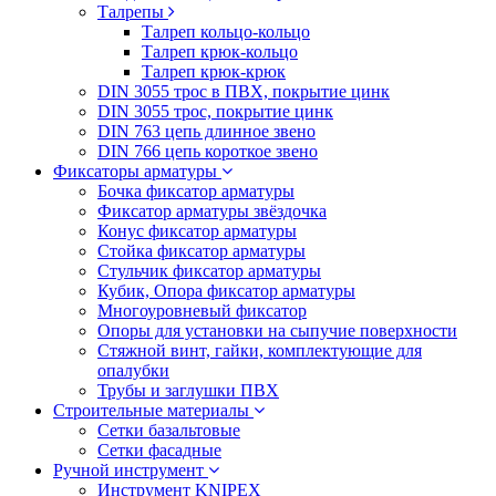
Талрепы
Талреп кольцо-кольцо
Талреп крюк-кольцо
Талреп крюк-крюк
DIN 3055 трос в ПВХ, покрытие цинк
DIN 3055 трос, покрытие цинк
DIN 763 цепь длинное звено
DIN 766 цепь короткое звено
Фиксаторы арматуры
Бочка фиксатор арматуры
Фиксатор арматуры звёздочка
Конус фиксатор арматуры
Стойка фиксатор арматуры
Стульчик фиксатор арматуры
Кубик, Опора фиксатор арматуры
Многоуровневый фиксатор
Опоры для установки на сыпучие поверхности
Стяжной винт, гайки, комплектующие для
опалубки
Трубы и заглушки ПВХ
Строительные материалы
Сетки базальтовые
Сетки фасадные
Ручной инструмент
Инструмент KNIPEX