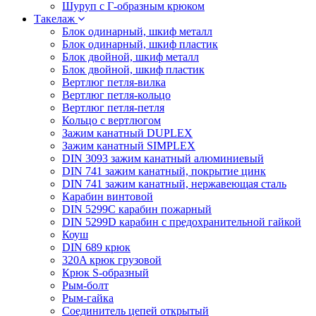
Шуруп с Г-образным крюком
Такелаж
Блок одинарный, шкиф металл
Блок одинарный, шкиф пластик
Блок двойной, шкиф металл
Блок двойной, шкиф пластик
Вертлюг петля-вилка
Вертлюг петля-кольцо
Вертлюг петля-петля
Кольцо с вертлюгом
Зажим канатный DUPLEX
Зажим канатный SIMPLEX
DIN 3093 зажим канатный алюминиевый
DIN 741 зажим канатный, покрытие цинк
DIN 741 зажим канатный, нержавеющая сталь
Карабин винтовой
DIN 5299C карабин пожарный
DIN 5299D карабин с предохранительной гайкой
Коуш
DIN 689 крюк
320A крюк грузовой
Крюк S-образный
Рым-болт
Рым-гайка
Соединитель цепей открытый