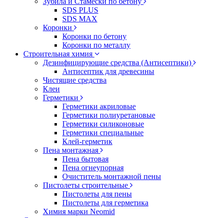
Зубила и Стамески по бетону
SDS PLUS
SDS MAX
Коронки
Коронки по бетону
Коронки по металлу
Строительная химия
Дезинфицирующие средства (Антисептики)
Антисептик для древесины
Чистящие средства
Клеи
Герметики
Герметики акриловые
Герметики полиуретановые
Герметики силиконовые
Герметики специальные
Клей-герметик
Пена монтажная
Пена бытовая
Пена огнеупорная
Очиститель монтажной пены
Пистолеты строительные
Пистолеты для пены
Пистолеты для герметика
Химия марки Neomid