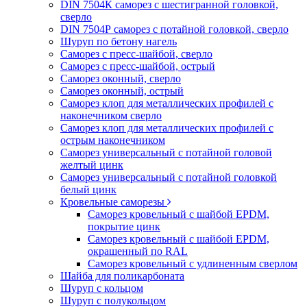
DIN 7504К саморез с шестигранной головкой,
сверло
DIN 7504Р саморез с потайной головкой, сверло
Шуруп по бетону нагель
Саморез с пресс-шайбой, сверло
Саморез с пресс-шайбой, острый
Саморез оконный, сверло
Саморез оконный, острый
Саморез клоп для металлических профилей с
наконечником сверло
Саморез клоп для металлических профилей с
острым наконечником
Саморез универсальный с потайной головой
желтый цинк
Саморез универсальный с потайной головкой
белый цинк
Кровельные саморезы
Саморез кровельный с шайбой EPDM,
покрытие цинк
Саморез кровельный с шайбой EPDM,
окрашенный по RAL
Саморез кровельный с удлиненным сверлом
Шайба для поликарбоната
Шуруп с кольцом
Шуруп с полукольцом