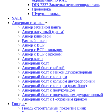
окрашенная по RAL
DIN 7337 Заклепка нержавеющая сталь
Проволока
Шуруп-шпилька
SALE
Анкерная техника
Анкер забивной цанга
Анкер латунный (цанга)
Анкер клиновой
Рамный анкер
Анкер с ВСР
Анкер с ВСР с кольцом
Анкер с ВСР с крюком
Анкер-клин
Анкерный болт
Анкерный болт с гайкой
Анкерный болт с гайкой двухраспорный
Анкерный болт с кольцом
Анкерный болт с кольцом двухраспорный
Анкерный болт с кольцом (рым-болт)
Анкерный болт с полукольцом
Анкерный болт с полукольцом двухраспорный
Анкерный болт с Г-образным крюком
Гвозди
Гвоздь строительный покрытие цинк