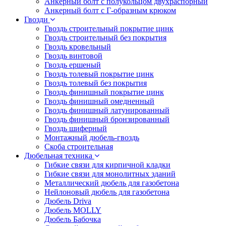
Анкерный болт с полукольцом двухраспорный
Анкерный болт с Г-образным крюком
Гвозди
Гвоздь строительный покрытие цинк
Гвоздь строительный без покрытия
Гвоздь кровельный
Гвоздь винтовой
Гвоздь ершеный
Гвоздь толевый покрытие цинк
Гвоздь толевый без покрытия
Гвоздь финишный покрытие цинк
Гвоздь финишный омедненный
Гвоздь финишный латунированный
Гвоздь финишный бронзированный
Гвоздь шиферный
Монтажный дюбель-гвоздь
Скоба строительная
Дюбельная техника
Гибкие связи для кирпичной кладки
Гибкие связи для монолитных зданий
Металлический дюбель для газобетона
Нейлоновый дюбель для газобетона
Дюбель Driva
Дюбель MOLLY
Дюбель Бабочка