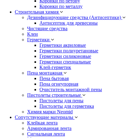
Коронки по бетону
Коронки по металлу
Строительная химия
Дезинфицирующие средства (Антисептики)
Антисептик для древесины
Чистящие средства
Клеи
Герметики
Герметики акриловые
Герметики полиуретановые
Герметики силиконовые
Герметики специальные
Клей-герметик
Пена монтажная
Пена бытовая
Пена огнеупорная
Очиститель монтажной пены
Пистолеты строительные
Пистолеты для пены
Пистолеты для герметика
Химия марки Neomid
Сопутствующие материалы
Клейкая лента
Армированная лента
Сигнальная лента