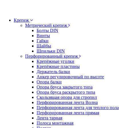
Крепеж
Метрический крепеж
Болты DIN
Винты
Гайки
Шайбы
Шпильки DIN
Перфорированный крепеж
Крепёжные уголки
Крепёжные пластины
Держатель балки
Анкер регулировочный по высоте
Опора балки
Опора бруса закрытого типа
Опора бруса раскрытого типа
Скользящая опора для стропил
Перфорированная лента Волна
Перфорированная лента для теплого пола
Перфорированная лента прямая
Лента тарная
Полоса монтажная