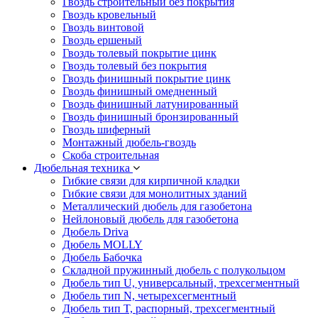
Гвоздь строительный без покрытия
Гвоздь кровельный
Гвоздь винтовой
Гвоздь ершеный
Гвоздь толевый покрытие цинк
Гвоздь толевый без покрытия
Гвоздь финишный покрытие цинк
Гвоздь финишный омедненный
Гвоздь финишный латунированный
Гвоздь финишный бронзированный
Гвоздь шиферный
Монтажный дюбель-гвоздь
Скоба строительная
Дюбельная техника
Гибкие связи для кирпичной кладки
Гибкие связи для монолитных зданий
Металлический дюбель для газобетона
Нейлоновый дюбель для газобетона
Дюбель Driva
Дюбель MOLLY
Дюбель Бабочка
Складной пружинный дюбель с полукольцом
Дюбель тип U, универсальный, трехсегментный
Дюбель тип N, четырехсегментный
Дюбель тип T, распорный, трехсегментный