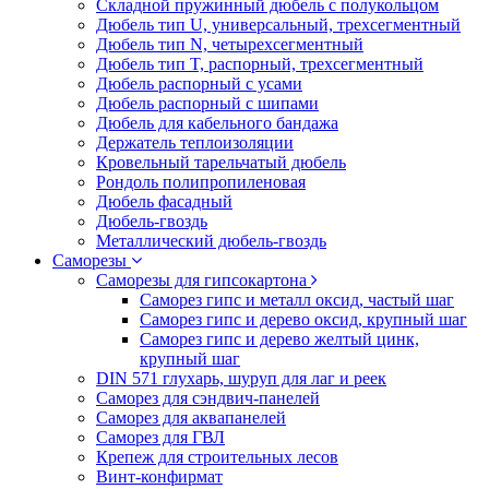
Складной пружинный дюбель с полукольцом
Дюбель тип U, универсальный, трехсегментный
Дюбель тип N, четырехсегментный
Дюбель тип T, распорный, трехсегментный
Дюбель распорный с усами
Дюбель распорный с шипами
Дюбель для кабельного бандажа
Держатель теплоизоляции
Кровельный тарельчатый дюбель
Рондоль полипропиленовая
Дюбель фасадный
Дюбель-гвоздь
Металлический дюбель-гвоздь
Саморезы
Саморезы для гипсокартона
Саморез гипс и металл оксид, частый шаг
Саморез гипс и дерево оксид, крупный шаг
Саморез гипс и дерево желтый цинк,
крупный шаг
DIN 571 глухарь, шуруп для лаг и реек
Саморез для сэндвич-панелей
Саморез для аквапанелей
Саморез для ГВЛ
Крепеж для строительных лесов
Винт-конфирмат