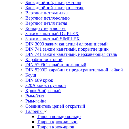
Блок двойной, шкиф металл
Блок двойной, шкиф пластик
Вертлюг петля-вилка
Вертлюг петля-кольцо
Вертлюг петля-петля
Кольцо с вертлюгом
Зажим канатный DUPLEX
Зажим канатный SIMPLEX
DIN 3093 зажим канатный алюминиевый
DIN 741 зажим канатный, покрытие цинк
DIN 741 зажим канатный, нержавеющая сталь
Карабин винтовой
DIN 5299C карабин пожарный
DIN 5299D карабин с предохранительной гайкой
Коуш
DIN 689 крюк
320A крюк грузовой
Крюк S-образный
Рым-болт
Рым-гайка
Соединитель цепей открытый
Талрепы
Талреп кольцо-кольцо
Талреп крюк-кольцо
Талреп крюк-крюк