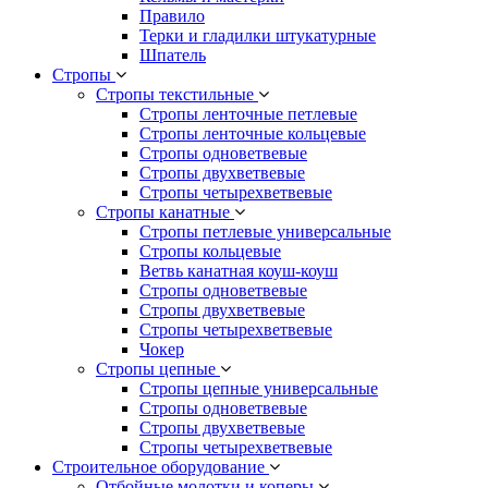
Правило
Терки и гладилки штукатурные
Шпатель
Стропы
Стропы текстильные
Стропы ленточные петлевые
Стропы ленточные кольцевые
Стропы одноветвевые
Стропы двухветвевые
Стропы четырехветвевые
Стропы канатные
Стропы петлевые универсальные
Стропы кольцевые
Ветвь канатная коуш-коуш
Стропы одноветвевые
Стропы двухветвевые
Стропы четырехветвевые
Чокер
Стропы цепные
Стропы цепные универсальные
Стропы одноветвевые
Стропы двухветвевые
Стропы четырехветвевые
Строительное оборудование
Отбойные молотки и коперы