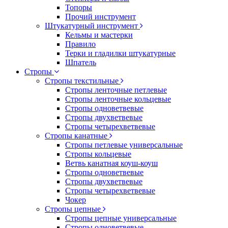
Топоры
Прочий инструмент
Штукатурный инструмент
Кельмы и мастерки
Правило
Терки и гладилки штукатурные
Шпатель
Стропы
Стропы текстильные
Стропы ленточные петлевые
Стропы ленточные кольцевые
Стропы одноветвевые
Стропы двухветвевые
Стропы четырехветвевые
Стропы канатные
Стропы петлевые универсальные
Стропы кольцевые
Ветвь канатная коуш-коуш
Стропы одноветвевые
Стропы двухветвевые
Стропы четырехветвевые
Чокер
Стропы цепные
Стропы цепные универсальные
Стропы одноветвевые