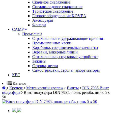
Скальное снаряжение
Снежно-ледовое снаряжение
Туристское снаряжение
Газовое оборудование KOVEA
Аксессуары
Фонари
CAMP
Промальп
Страховочные и удерживающие привязи
Промышленные каски
Карабины, соединительные элементы
Веревки, анкерные линии
Страховочные, спусковые устройства
Зажимы
Стропы, петли
Самостраховки, стропы, амортизаторы
КВТ
Каталог
Крепеж
Метрический крепеж
Винты
DIN 7985 Винт
полусфера
Винт полусфера DIN 7985, полн. резьба, цинк 5 х
50