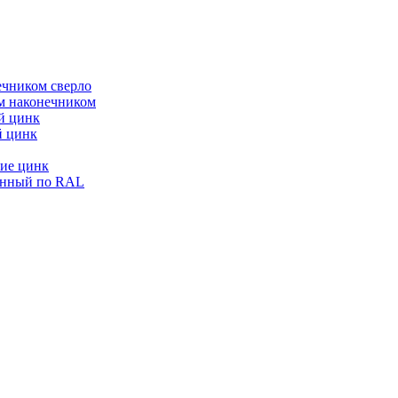
ечником сверло
ым наконечником
й цинк
й цинк
ие цинк
енный по RAL