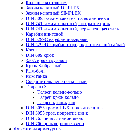
Кольцо с вертлюгом
Зажим канатный DUPLEX
Зажим канатный SIMPLEX
DIN 3093 зажим канатный алюминиевый
DIN 741 зажим канатный, покрытие цинк
DIN 741 зажим канатный, нержавеющая сталь
Карабин винтовой
DIN 5299C карабин пожарный
DIN 5299D карабин с предохранительной гайкой
Коуш
DIN 689 крюк
320A крюк грузовой
Крюк S-образный
Рым-болт
Рым-гайка
Соединитель цепей открытый
Талрепы
Талреп кольцо-кольцо
Талреп крюк-кольцо
Талреп крюк-крюк
DIN 3055 трос в ПВХ, покрытие цинк
DIN 3055 трос, покрытие цинк
DIN 763 цепь длинное звено
DIN 766 цепь короткое звено
Фиксаторы арматуры