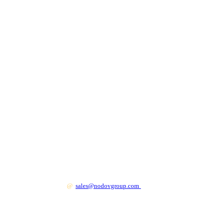
+7 499 130 83 41
@
sales@nodovgroup.com