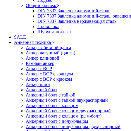
Подвес
Общий крепеж
DIN 7337 Заклепка алюминий-сталь
DIN 7337 Заклепка алюминий-сталь, окрашен
DIN 7337 Заклепка нержавеющая сталь
Проволока
Шуруп-шпилька
SALE
Анкерная техника
Анкер забивной цанга
Анкер латунный (цанга)
Анкер клиновой
Рамный анкер
Анкер с ВСР
Анкер с ВСР с кольцом
Анкер с ВСР с крюком
Анкер-клин
Анкерный болт
Анкерный болт с гайкой
Анкерный болт с гайкой двухраспорный
Анкерный болт с кольцом
Анкерный болт с кольцом двухраспорный
Анкерный болт с кольцом (рым-болт)
Анкерный болт с полукольцом
Анкерный болт с полукольцом двухраспорный