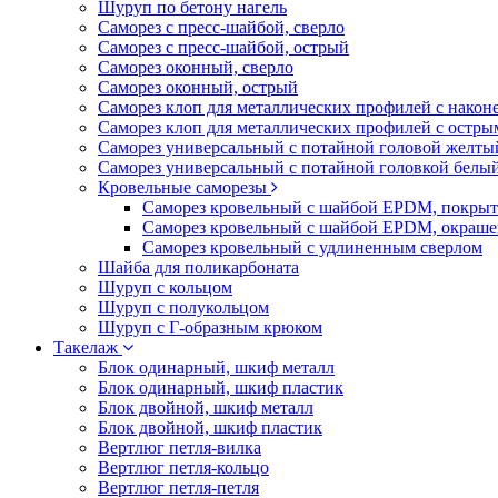
Шуруп по бетону нагель
Саморез с пресс-шайбой, сверло
Саморез с пресс-шайбой, острый
Саморез оконный, сверло
Саморез оконный, острый
Саморез клоп для металлических профилей с након
Саморез клоп для металлических профилей с остр
Саморез универсальный с потайной головой желты
Саморез универсальный с потайной головкой белы
Кровельные саморезы
Саморез кровельный с шайбой EPDM, покрыт
Саморез кровельный с шайбой EPDM, окраш
Саморез кровельный с удлиненным сверлом
Шайба для поликарбоната
Шуруп с кольцом
Шуруп с полукольцом
Шуруп с Г-образным крюком
Такелаж
Блок одинарный, шкиф металл
Блок одинарный, шкиф пластик
Блок двойной, шкиф металл
Блок двойной, шкиф пластик
Вертлюг петля-вилка
Вертлюг петля-кольцо
Вертлюг петля-петля