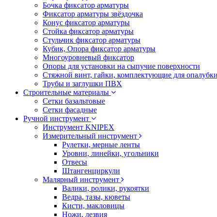
Бочка фиксатор арматуры
Фиксатор арматуры звёздочка
Конус фиксатор арматуры
Стойка фиксатор арматуры
Стульчик фиксатор арматуры
Кубик, Опора фиксатор арматуры
Многоуровневый фиксатор
Опоры для установки на сыпучие поверхности
Стяжной винт, гайки, комплектующие для опалубк
Трубы и заглушки ПВХ
Строительные материалы
Сетки базальтовые
Сетки фасадные
Ручной инструмент
Инструмент KNIPEX
Измерительный инструмент
Рулетки, мерные ленты
Уровни, линейки, угольники
Отвесы
Штангенциркули
Малярный инструмент
Валики, ролики, рукоятки
Ведра, тазы, кюветы
Кисти, макловицы
Ножи, лезвия