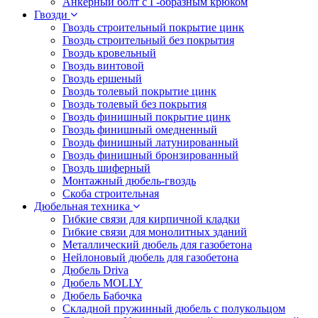
Анкерный болт с Г-образным крюком
Гвозди
Гвоздь строительный покрытие цинк
Гвоздь строительный без покрытия
Гвоздь кровельный
Гвоздь винтовой
Гвоздь ершеный
Гвоздь толевый покрытие цинк
Гвоздь толевый без покрытия
Гвоздь финишный покрытие цинк
Гвоздь финишный омедненный
Гвоздь финишный латунированный
Гвоздь финишный бронзированный
Гвоздь шиферный
Монтажный дюбель-гвоздь
Скоба строительная
Дюбельная техника
Гибкие связи для кирпичной кладки
Гибкие связи для монолитных зданий
Металлический дюбель для газобетона
Нейлоновый дюбель для газобетона
Дюбель Driva
Дюбель MOLLY
Дюбель Бабочка
Складной пружинный дюбель с полукольцом