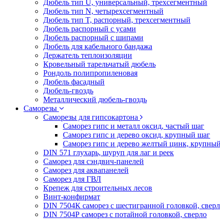
Дюбель тип U, универсальный, трехсегментный
Дюбель тип N, четырехсегментный
Дюбель тип T, распорный, трехсегментный
Дюбель распорный с усами
Дюбель распорный с шипами
Дюбель для кабельного бандажа
Держатель теплоизоляции
Кровельный тарельчатый дюбель
Рондоль полипропиленовая
Дюбель фасадный
Дюбель-гвоздь
Металлический дюбель-гвоздь
Саморезы
Саморезы для гипсокартона
Саморез гипс и металл оксид, частый шаг
Саморез гипс и дерево оксид, крупный шаг
Саморез гипс и дерево желтый цинк, крупны
DIN 571 глухарь, шуруп для лаг и реек
Саморез для сэндвич-панелей
Саморез для аквапанелей
Саморез для ГВЛ
Крепеж для строительных лесов
Винт-конфирмат
DIN 7504К саморез с шестигранной головкой, свер
DIN 7504Р саморез с потайной головкой, сверло