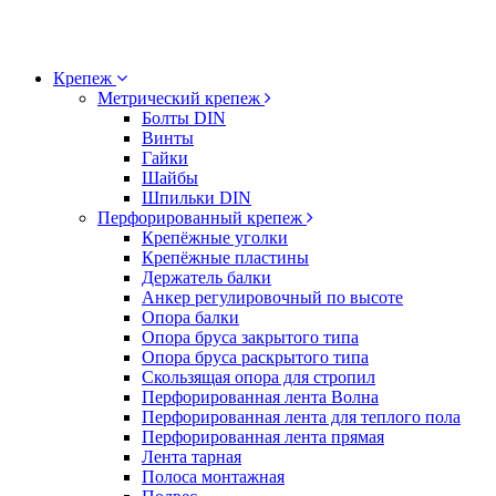
Крепеж
Метрический крепеж
Болты DIN
Винты
Гайки
Шайбы
Шпильки DIN
Перфорированный крепеж
Крепёжные уголки
Крепёжные пластины
Держатель балки
Анкер регулировочный по высоте
Опора балки
Опора бруса закрытого типа
Опора бруса раскрытого типа
Скользящая опора для стропил
Перфорированная лента Волна
Перфорированная лента для теплого пола
Перфорированная лента прямая
Лента тарная
Полоса монтажная