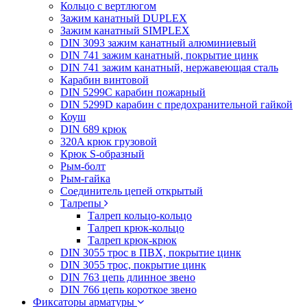
Кольцо с вертлюгом
Зажим канатный DUPLEX
Зажим канатный SIMPLEX
DIN 3093 зажим канатный алюминиевый
DIN 741 зажим канатный, покрытие цинк
DIN 741 зажим канатный, нержавеющая сталь
Карабин винтовой
DIN 5299C карабин пожарный
DIN 5299D карабин с предохранительной гайкой
Коуш
DIN 689 крюк
320A крюк грузовой
Крюк S-образный
Рым-болт
Рым-гайка
Соединитель цепей открытый
Талрепы
Талреп кольцо-кольцо
Талреп крюк-кольцо
Талреп крюк-крюк
DIN 3055 трос в ПВХ, покрытие цинк
DIN 3055 трос, покрытие цинк
DIN 763 цепь длинное звено
DIN 766 цепь короткое звено
Фиксаторы арматуры