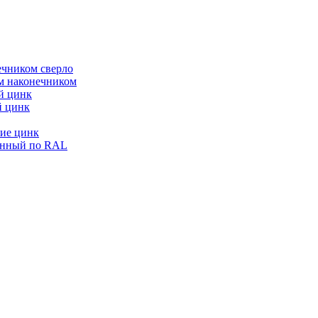
ечником сверло
ым наконечником
й цинк
й цинк
ие цинк
енный по RAL