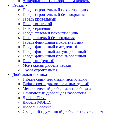
Анкерный болт с Г-образным крюком
Гвозди
Гвоздь строительный покрытие цинк
Гвоздь строительный без покрытия
Гвоздь кровельный
Гвоздь винтовой
Гвоздь ершеный
Гвоздь толевый покрытие цинк
Гвоздь толевый без покрытия
Гвоздь финишный покрытие цинк
Гвоздь финишный омедненный
Гвоздь финишный латунированный
Гвоздь финишный бронзированный
Гвоздь шиферный
Монтажный дюбель-гвоздь
Скоба строительная
Дюбельная техника
Гибкие связи для кирпичной кладки
Гибкие связи для монолитных зданий
Металлический дюбель для газобетона
Нейлоновый дюбель для газобетона
Дюбель Driva
Дюбель MOLLY
Дюбель Бабочка
Складной пружинный дюбель с полукольцом