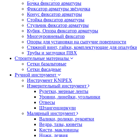
Бочка фиксатор арматуры
Фиксатор арматуры звёздочка
Конус фиксатор арматуры
Стойка фиксатор арматуры
Стульчик фиксатор арматуры
Кубик, Опора фиксатор арматуры
Многоуровневый фиксатор
Опоры для установки на сыпучие поверхности
Стяжной винт, гайки, комплектующие для опалубк
Трубы и заглушки ПВХ
Строительные материалы
Сетки базальтовые
Сетки фасадные
Ручной инструмент
Инструмент KNIPEX
Измерительный инструмент
Рулетки, мерные ленты
Уровни, линейки, угольники
Отвесы
Штангенциркули
Малярный инструмент
Валики, ролики, рукоятки
Ведра, тазы, кюветы
Кисти, макловицы
Ножи, лезвия