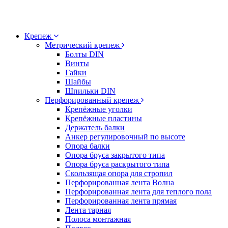
Крепеж
Метрический крепеж
Болты DIN
Винты
Гайки
Шайбы
Шпильки DIN
Перфорированный крепеж
Крепёжные уголки
Крепёжные пластины
Держатель балки
Анкер регулировочный по высоте
Опора балки
Опора бруса закрытого типа
Опора бруса раскрытого типа
Скользящая опора для стропил
Перфорированная лента Волна
Перфорированная лента для теплого пола
Перфорированная лента прямая
Лента тарная
Полоса монтажная