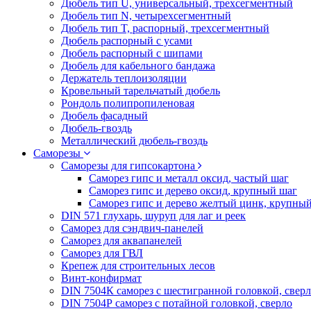
Дюбель тип U, универсальный, трехсегментный
Дюбель тип N, четырехсегментный
Дюбель тип T, распорный, трехсегментный
Дюбель распорный с усами
Дюбель распорный с шипами
Дюбель для кабельного бандажа
Держатель теплоизоляции
Кровельный тарельчатый дюбель
Рондоль полипропиленовая
Дюбель фасадный
Дюбель-гвоздь
Металлический дюбель-гвоздь
Саморезы
Саморезы для гипсокартона
Саморез гипс и металл оксид, частый шаг
Саморез гипс и дерево оксид, крупный шаг
Саморез гипс и дерево желтый цинк, крупны
DIN 571 глухарь, шуруп для лаг и реек
Саморез для сэндвич-панелей
Саморез для аквапанелей
Саморез для ГВЛ
Крепеж для строительных лесов
Винт-конфирмат
DIN 7504К саморез с шестигранной головкой, свер
DIN 7504Р саморез с потайной головкой, сверло