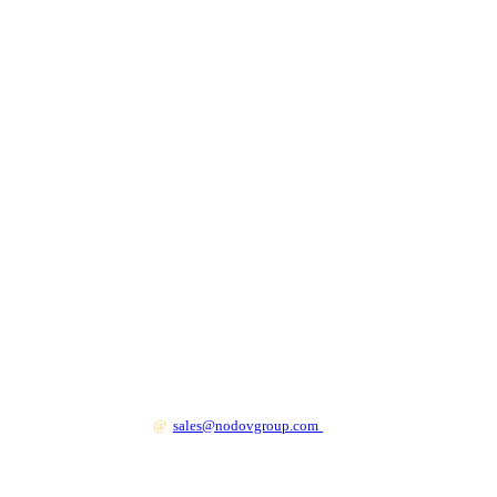
+7 499 130 83 41
@
sales@nodovgroup.com