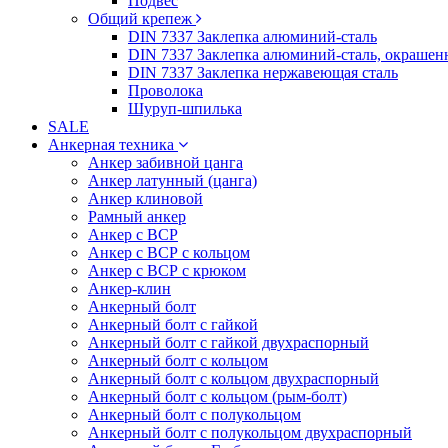
Подвес
Общий крепеж
DIN 7337 Заклепка алюминий-сталь
DIN 7337 Заклепка алюминий-сталь, окрашен
DIN 7337 Заклепка нержавеющая сталь
Проволока
Шуруп-шпилька
SALE
Анкерная техника
Анкер забивной цанга
Анкер латунный (цанга)
Анкер клиновой
Рамный анкер
Анкер с ВСР
Анкер с ВСР с кольцом
Анкер с ВСР с крюком
Анкер-клин
Анкерный болт
Анкерный болт с гайкой
Анкерный болт с гайкой двухраспорный
Анкерный болт с кольцом
Анкерный болт с кольцом двухраспорный
Анкерный болт с кольцом (рым-болт)
Анкерный болт с полукольцом
Анкерный болт с полукольцом двухраспорный