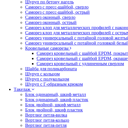
Шуруп по бетону нагель
Саморез с пресс-шайбой, сверло
Саморез с пресс-шайбой, острый
Саморез оконный, сверло
Саморез оконный, острый
Саморез клоп для металлических профилей с након
Саморез клоп для металлических профилей с остр
Саморез универсальный с потайной головой желты
Саморез универсальный с потайной головкой белы
Кровельные саморезы
Саморез кровельный с шайбой EPDM, покрыт
Саморез кровельный с шайбой EPDM, окраш
Саморез кровельный с удлиненным сверлом
Шайба для поликарбоната
Шуруп с кольцом
Шуруп с полукольцом
Шуруп с Г-образным крюком
Такелаж
Блок одинарный, шкиф металл
Блок одинарный, шкиф пластик
Блок двойной, шкиф металл
Блок двойной, шкиф пластик
Вертлюг петля-вилка
Вертлюг петля-кольцо
Вертлюг петля-петля