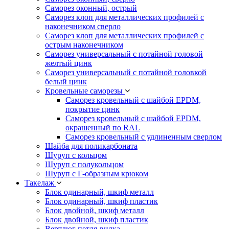
Саморез оконный, острый
Саморез клоп для металлических профилей с
наконечником сверло
Саморез клоп для металлических профилей с
острым наконечником
Саморез универсальный с потайной головой
желтый цинк
Саморез универсальный с потайной головкой
белый цинк
Кровельные саморезы
Саморез кровельный с шайбой EPDM,
покрытие цинк
Саморез кровельный с шайбой EPDM,
окрашенный по RAL
Саморез кровельный с удлиненным сверлом
Шайба для поликарбоната
Шуруп с кольцом
Шуруп с полукольцом
Шуруп с Г-образным крюком
Такелаж
Блок одинарный, шкиф металл
Блок одинарный, шкиф пластик
Блок двойной, шкиф металл
Блок двойной, шкиф пластик
Вертлюг петля-вилка