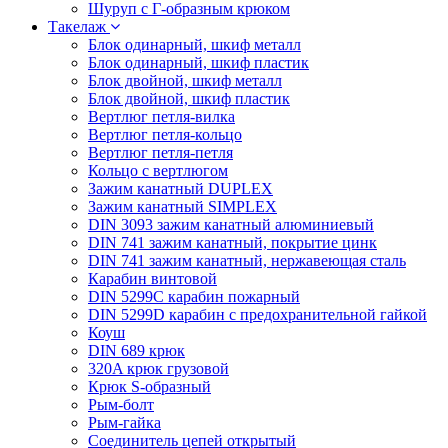
Шуруп с Г-образным крюком
Такелаж
Блок одинарный, шкиф металл
Блок одинарный, шкиф пластик
Блок двойной, шкиф металл
Блок двойной, шкиф пластик
Вертлюг петля-вилка
Вертлюг петля-кольцо
Вертлюг петля-петля
Кольцо с вертлюгом
Зажим канатный DUPLEX
Зажим канатный SIMPLEX
DIN 3093 зажим канатный алюминиевый
DIN 741 зажим канатный, покрытие цинк
DIN 741 зажим канатный, нержавеющая сталь
Карабин винтовой
DIN 5299C карабин пожарный
DIN 5299D карабин с предохранительной гайкой
Коуш
DIN 689 крюк
320A крюк грузовой
Крюк S-образный
Рым-болт
Рым-гайка
Соединитель цепей открытый