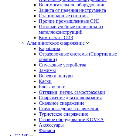
Вспомогательное оборудование
Защита от падения инструмента
Стационарные системы
Прочие промышленные СИЗ
Готовые учебные полигоны из
металлоконструкций
Комплекты СИЗ
Альпинистское снаряжение
Карабины
Страховочные системы (Спортивные
обвязки)
Спусковые устройства
Зажимы
Веревки, шнуры
Каски
Блок-ролики
Оттяжки, петли, самостраховки
Снаряжение для скалолазания
Скальное снаряжение
Снежно-ледовое снаряжение
Туристское снаряжение
Газовое оборудование KOVEA
Аксессуары
Фонари
CAMP