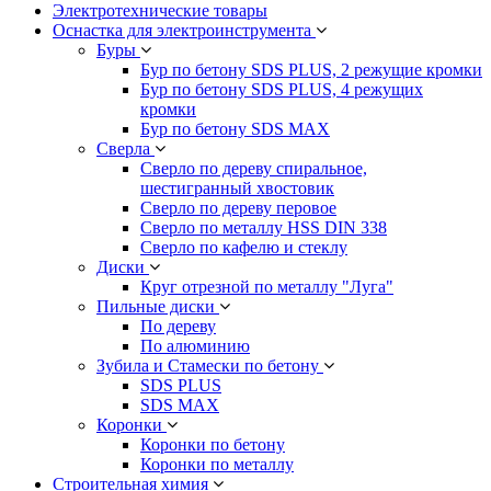
Электротехнические товары
Оснастка для электроинструмента
Буры
Бур по бетону SDS PLUS, 2 режущие кромки
Бур по бетону SDS PLUS, 4 режущих
кромки
Бур по бетону SDS MAX
Сверла
Сверло по дереву спиральное,
шестигранный хвостовик
Сверло по дереву перовое
Сверло по металлу HSS DIN 338
Сверло по кафелю и стеклу
Диски
Круг отрезной по металлу "Луга"
Пильные диски
По дереву
По алюминию
Зубила и Стамески по бетону
SDS PLUS
SDS MAX
Коронки
Коронки по бетону
Коронки по металлу
Строительная химия