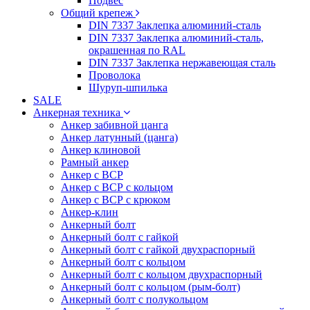
Подвес
Общий крепеж
DIN 7337 Заклепка алюминий-сталь
DIN 7337 Заклепка алюминий-сталь,
окрашенная по RAL
DIN 7337 Заклепка нержавеющая сталь
Проволока
Шуруп-шпилька
SALE
Анкерная техника
Анкер забивной цанга
Анкер латунный (цанга)
Анкер клиновой
Рамный анкер
Анкер с ВСР
Анкер с ВСР с кольцом
Анкер с ВСР с крюком
Анкер-клин
Анкерный болт
Анкерный болт с гайкой
Анкерный болт с гайкой двухраспорный
Анкерный болт с кольцом
Анкерный болт с кольцом двухраспорный
Анкерный болт с кольцом (рым-болт)
Анкерный болт с полукольцом