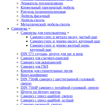
Держатель теплоизоляции
Кровельный тарельчатый дюбель
Рондоль полипропиленовая
Дюбель фасадный
Дюбель-гвоздь
Металлический дюбель-гвоздь
Саморезы
Саморезы для гипсокартона
Саморез гипс и металл оксид, частый шаг
Саморез гипс и дерево оксид, крупный шаг
Саморез гипс и дерево желтый цинк,
крупный шаг
DIN 571 глухарь, шуруп для лаг и реек
Саморез для сэндвич-панелей
Саморез для аквапанелей
Саморез для ГВЛ
Крепеж для строительных лесов
Винт-конфирмат
DIN 7504К саморез с шестигранной головкой,
сверло
DIN 7504Р саморез с потайной головкой, сверло
Шуруп по бетону нагель
Саморез с пресс-шайбой, сверло
Саморез с пресс-шайбой, острый
Саморез оконный, сверло