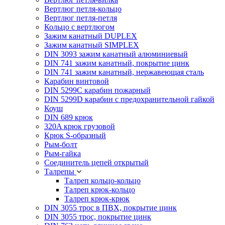
Вертлюг петля-кольцо
Вертлюг петля-петля
Кольцо с вертлюгом
Зажим канатный DUPLEX
Зажим канатный SIMPLEX
DIN 3093 зажим канатный алюминиевый
DIN 741 зажим канатный, покрытие цинк
DIN 741 зажим канатный, нержавеющая сталь
Карабин винтовой
DIN 5299C карабин пожарный
DIN 5299D карабин с предохранительной гайкой
Коуш
DIN 689 крюк
320A крюк грузовой
Крюк S-образный
Рым-болт
Рым-гайка
Соединитель цепей открытый
Талрепы
Талреп кольцо-кольцо
Талреп крюк-кольцо
Талреп крюк-крюк
DIN 3055 трос в ПВХ, покрытие цинк
DIN 3055 трос, покрытие цинк