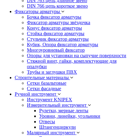
DIN 763 цепь длинное звено
DIN 766 цепь короткое звено
Фиксаторы арматуры
Бочка фиксатор арматуры
Фиксатор арматуры звёздочка
Конус фиксатор арматуры
Стойка фиксатор арматуры
Стульчик фиксатор арматуры
Кубик, Опора фиксатор арматуры
Многоуровневый фиксатор
Опоры для установки на сыпучие поверхности
Стяжной винт, гайки, комплектующие для
опалубки
Трубы и заглушки ПВХ
Строительные материалы
Сетки базальтовые
Сетки фасадные
Ручной инструмент
Инструмент KNIPEX
Измерительный инструмент
Рулетки, мерные ленты
Уровни, линейки, угольники
Отвесы
Штангенциркули
Малярный инструмент