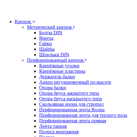
Крепеж
Метрический крепеж
Болты DIN
Винты
Гайки
Шайбы
Шпильки DIN
Перфорированный крепеж
Крепёжные уголки
Крепёжные пластины
Держатель балки
Анкер регулировочный по высоте
Опора балки
Опора бруса закрытого типа
Опора бруса раскрытого типа
Скользящая опора для стропил
Перфорированная лента Волна
Перфорированная лента для теплого пола
Перфорированная лента прямая
Лента тарная
Полоса монтажная