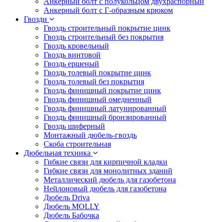
Анкерный болт с полукольцом двухраспорный
Анкерный болт с Г-образным крюком
Гвозди
Гвоздь строительный покрытие цинк
Гвоздь строительный без покрытия
Гвоздь кровельный
Гвоздь винтовой
Гвоздь ершеный
Гвоздь толевый покрытие цинк
Гвоздь толевый без покрытия
Гвоздь финишный покрытие цинк
Гвоздь финишный омедненный
Гвоздь финишный латунированный
Гвоздь финишный бронзированный
Гвоздь шиферный
Монтажный дюбель-гвоздь
Скоба строительная
Дюбельная техника
Гибкие связи для кирпичной кладки
Гибкие связи для монолитных зданий
Металлический дюбель для газобетона
Нейлоновый дюбель для газобетона
Дюбель Driva
Дюбель MOLLY
Дюбель Бабочка