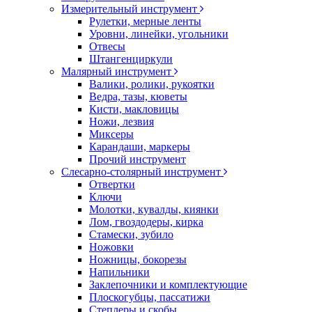
Измерительный инструмент
Рулетки, мерные ленты
Уровни, линейки, угольники
Отвесы
Штангенциркули
Малярный инструмент
Валики, ролики, рукоятки
Ведра, тазы, кюветы
Кисти, макловицы
Ножи, лезвия
Миксеры
Карандаши, маркеры
Прочий инструмент
Слесарно-столярный инструмент
Отвертки
Ключи
Молотки, кувалды, киянки
Лом, гвоздодеры, кирка
Стамески, зубило
Ножовки
Ножницы, бокорезы
Напильники
Заклепочники и комплектующие
Плоскогубцы, пассатижи
Степлеры и скобы