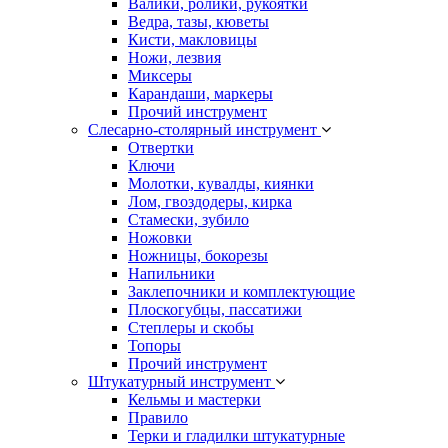
Валики, ролики, рукоятки
Ведра, тазы, кюветы
Кисти, макловицы
Ножи, лезвия
Миксеры
Карандаши, маркеры
Прочий инструмент
Слесарно-столярный инструмент
Отвертки
Ключи
Молотки, кувалды, киянки
Лом, гвоздодеры, кирка
Стамески, зубило
Ножовки
Ножницы, бокорезы
Напильники
Заклепочники и комплектующие
Плоскогубцы, пассатижи
Степлеры и скобы
Топоры
Прочий инструмент
Штукатурный инструмент
Кельмы и мастерки
Правило
Терки и гладилки штукатурные