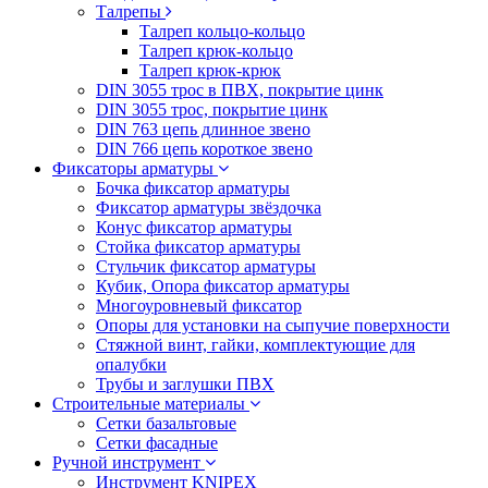
Талрепы
Талреп кольцо-кольцо
Талреп крюк-кольцо
Талреп крюк-крюк
DIN 3055 трос в ПВХ, покрытие цинк
DIN 3055 трос, покрытие цинк
DIN 763 цепь длинное звено
DIN 766 цепь короткое звено
Фиксаторы арматуры
Бочка фиксатор арматуры
Фиксатор арматуры звёздочка
Конус фиксатор арматуры
Стойка фиксатор арматуры
Стульчик фиксатор арматуры
Кубик, Опора фиксатор арматуры
Многоуровневый фиксатор
Опоры для установки на сыпучие поверхности
Стяжной винт, гайки, комплектующие для
опалубки
Трубы и заглушки ПВХ
Строительные материалы
Сетки базальтовые
Сетки фасадные
Ручной инструмент
Инструмент KNIPEX