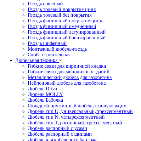
Гвоздь ершеный
Гвоздь толевый покрытие цинк
Гвоздь толевый без покрытия
Гвоздь финишный покрытие цинк
Гвоздь финишный омедненный
Гвоздь финишный латунированный
Гвоздь финишный бронзированный
Гвоздь шиферный
Монтажный дюбель-гвоздь
Скоба строительная
Дюбельная техника
Гибкие связи для кирпичной кладки
Гибкие связи для монолитных зданий
Металлический дюбель для газобетона
Нейлоновый дюбель для газобетона
Дюбель Driva
Дюбель MOLLY
Дюбель Бабочка
Складной пружинный дюбель с полукольцом
Дюбель тип U, универсальный, трехсегментный
Дюбель тип N, четырехсегментный
Дюбель тип T, распорный, трехсегментный
Дюбель распорный с усами
Дюбель распорный с шипами
Дюбель для кабельного бандажа