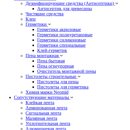
Дезинфицирующие средства (Антисептики)
Антисептик для древесины
Чистящие средства
Клеи
Герметики
Герметики акриловые
Герметики полиуретановые
Герметики силиконовые
Герметики специальные
Клей-герметик
Пена монтажная
Пена бытовая
Пена огнеупорная
Очиститель монтажной пены
Пистолеты строительные
Пистолеты для пены
Пистолеты для герметика
Химия марки Neomid
Сопутствующие материалы
Клейкая лента
Армированная лента
Сигнальная лента
Малярная лента
Уплотнительная лента
Алюминиевая лента