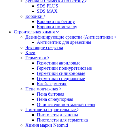
Зубила и Стамески по бетону
SDS PLUS
SDS MAX
Коронки
Коронки по бетону
Коронки по металлу
Строительная химия
Дезинфицирующие средства (Антисептики)
Антисептик для древесины
Чистящие средства
Клеи
Герметики
Герметики акриловые
Герметики полиуретановые
Герметики силиконовые
Герметики специальные
Клей-герметик
Пена монтажная
Пена бытовая
Пена огнеупорная
Очиститель монтажной пены
Пистолеты строительные
Пистолеты для пены
Пистолеты для герметика
Химия марки Neomid