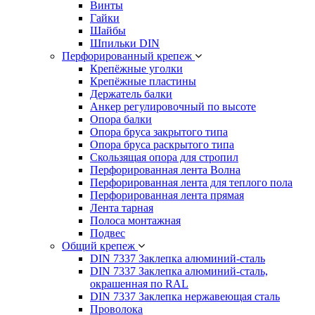
Винты
Гайки
Шайбы
Шпильки DIN
Перфорированный крепеж
Крепёжные уголки
Крепёжные пластины
Держатель балки
Анкер регулировочный по высоте
Опора балки
Опора бруса закрытого типа
Опора бруса раскрытого типа
Скользящая опора для стропил
Перфорированная лента Волна
Перфорированная лента для теплого пола
Перфорированная лента прямая
Лента тарная
Полоса монтажная
Подвес
Общий крепеж
DIN 7337 Заклепка алюминий-сталь
DIN 7337 Заклепка алюминий-сталь,
окрашенная по RAL
DIN 7337 Заклепка нержавеющая сталь
Проволока