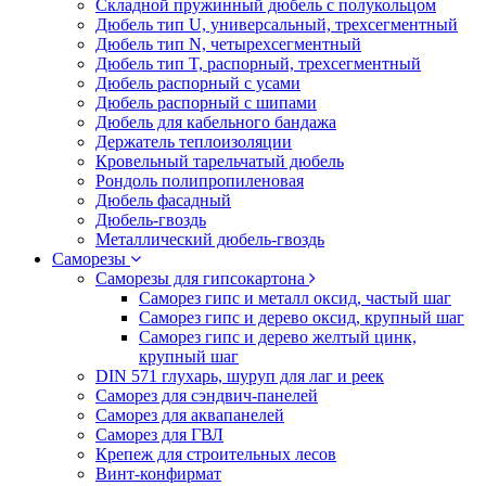
Складной пружинный дюбель с полукольцом
Дюбель тип U, универсальный, трехсегментный
Дюбель тип N, четырехсегментный
Дюбель тип T, распорный, трехсегментный
Дюбель распорный с усами
Дюбель распорный с шипами
Дюбель для кабельного бандажа
Держатель теплоизоляции
Кровельный тарельчатый дюбель
Рондоль полипропиленовая
Дюбель фасадный
Дюбель-гвоздь
Металлический дюбель-гвоздь
Саморезы
Саморезы для гипсокартона
Саморез гипс и металл оксид, частый шаг
Саморез гипс и дерево оксид, крупный шаг
Саморез гипс и дерево желтый цинк,
крупный шаг
DIN 571 глухарь, шуруп для лаг и реек
Саморез для сэндвич-панелей
Саморез для аквапанелей
Саморез для ГВЛ
Крепеж для строительных лесов
Винт-конфирмат