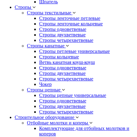
Шпатель
Стропы
Стропы текстильные
Стропы ленточные петлевые
Стропы ленточные кольцевые
Стропы одноветвевые
Стропы двухветвевые
Стропы четырехветвевые
Стропы канатные
Стропы петлевые универсальные
Стропы кольцевые
Ветвь канатная коуш-коуш
Стропы одноветвевые
Стропы двухветвевые
Стропы четырехветвевые
Чокер
Стропы цепные
Стропы цепные универсальные
Стропы одноветвевые
Стропы двухветвевые
Стропы четырехветвевые
Строительное оборудование
Отбойные молотки и коперы
Комплектующие для отбойных молотков и
коперов