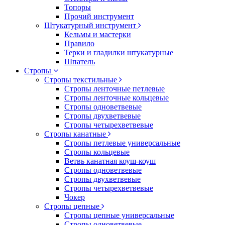
Топоры
Прочий инструмент
Штукатурный инструмент
Кельмы и мастерки
Правило
Терки и гладилки штукатурные
Шпатель
Стропы
Стропы текстильные
Стропы ленточные петлевые
Стропы ленточные кольцевые
Стропы одноветвевые
Стропы двухветвевые
Стропы четырехветвевые
Стропы канатные
Стропы петлевые универсальные
Стропы кольцевые
Ветвь канатная коуш-коуш
Стропы одноветвевые
Стропы двухветвевые
Стропы четырехветвевые
Чокер
Стропы цепные
Стропы цепные универсальные
Стропы одноветвевые