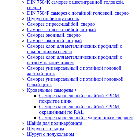
DIN 7504К саморез с шестигранной головкой,
сверло
DIN 7504Р саморез с потайной головкой, сверло
Шуруп по бетону нагель
Саморез с пресс-шайбой, сверло
Саморез с пресс-шайбой, острый
Саморез оконный, сверло
Саморез оконный, острый
Саморез клоп для металлических профилей с
наконечником сверло
Саморез клоп для металлических профилей с
острым наконечником
Саморез универсальный с потайной головой
желтый цинк
Саморез универсальный с потайной головкой
белый цинк
Кровельные саморезы
Саморез кровельный с шайбой EPDM,
покрытие цинк
Саморез кровельный с шайбой EPDM,
окрашенный по RAL
Саморез кровельный с удлиненным сверлом
Шайба для поликарбоната
Шуруп с кольцом
Шуруп с полукольцом