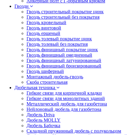
Анкерный болт с Г-образным крюком
Гвозди
Гвоздь строительный покрытие цинк
Гвоздь строительный без покрытия
Гвоздь кровельный
Гвоздь винтовой
Гвоздь ершеный
Гвоздь толевый покрытие цинк
Гвоздь толевый без покрытия
Гвоздь финишный покрытие цинк
Гвоздь финишный омедненный
Гвоздь финишный латунированный
Гвоздь финишный бронзированный
Гвоздь шиферный
Монтажный дюбель-гвоздь
Скоба строительная
Дюбельная техника
Гибкие связи для кирпичной кладки
Гибкие связи для монолитных зданий
Металлический дюбель для газобетона
Нейлоновый дюбель для газобетона
Дюбель Driva
Дюбель MOLLY
Дюбель Бабочка
Складной пружинный дюбель с полукольцом