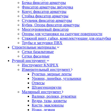
Бочка фиксатор арматуры
Фиксатор арматуры звёздочка
Конус фиксатор арматуры
Стойка фиксатор арматуры
Стульчик фиксатор арматуры
Кубик, Опора фиксатор арматуры
Многоуровневый фиксатор
Опоры для установки на сыпучие поверхности
Стяжной винт, гайки, комплектующие для опалубк
Трубы и заглушки ПВХ
Строительные материалы
Сетки базальтовые
Сетки фасадные
Ручной инструмент
Инструмент KNIPEX
Измерительный инструмент
Рулетки, мерные ленты
Уровни, линейки, угольники
Отвесы
Штангенциркули
Малярный инструмент
Валики, ролики, рукоятки
Ведра, тазы, кюветы
Кисти, макловицы
Ножи, лезвия