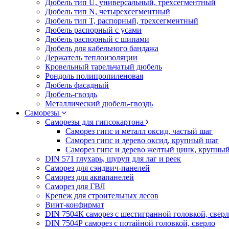
Дюбель тип U, универсальный, трехсегментный
Дюбель тип N, четырехсегментный
Дюбель тип T, распорный, трехсегментный
Дюбель распорный с усами
Дюбель распорный с шипами
Дюбель для кабельного бандажа
Держатель теплоизоляции
Кровельный тарельчатый дюбель
Рондоль полипропиленовая
Дюбель фасадный
Дюбель-гвоздь
Металлический дюбель-гвоздь
Саморезы
Саморезы для гипсокартона
Саморез гипс и металл оксид, частый шаг
Саморез гипс и дерево оксид, крупный шаг
Саморез гипс и дерево желтый цинк, крупны
DIN 571 глухарь, шуруп для лаг и реек
Саморез для сэндвич-панелей
Саморез для аквапанелей
Саморез для ГВЛ
Крепеж для строительных лесов
Винт-конфирмат
DIN 7504К саморез с шестигранной головкой, свер
DIN 7504Р саморез с потайной головкой, сверло