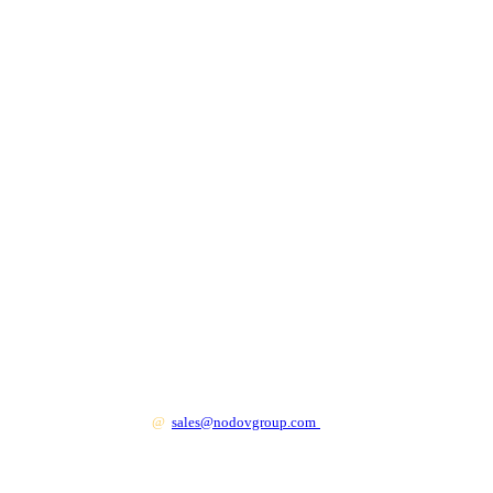
+7 499 130 83 41
@
sales@nodovgroup.com