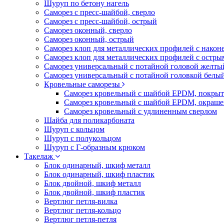
Шуруп по бетону нагель
Саморез с пресс-шайбой, сверло
Саморез с пресс-шайбой, острый
Саморез оконный, сверло
Саморез оконный, острый
Саморез клоп для металлических профилей с након
Саморез клоп для металлических профилей с остр
Саморез универсальный с потайной головой желты
Саморез универсальный с потайной головкой белы
Кровельные саморезы
Саморез кровельный с шайбой EPDM, покрыт
Саморез кровельный с шайбой EPDM, окраш
Саморез кровельный с удлиненным сверлом
Шайба для поликарбоната
Шуруп с кольцом
Шуруп с полукольцом
Шуруп с Г-образным крюком
Такелаж
Блок одинарный, шкиф металл
Блок одинарный, шкиф пластик
Блок двойной, шкиф металл
Блок двойной, шкиф пластик
Вертлюг петля-вилка
Вертлюг петля-кольцо
Вертлюг петля-петля