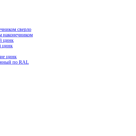
ечником сверло
ым наконечником
й цинк
й цинк
ие цинк
енный по RAL