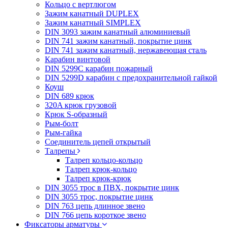
Кольцо с вертлюгом
Зажим канатный DUPLEX
Зажим канатный SIMPLEX
DIN 3093 зажим канатный алюминиевый
DIN 741 зажим канатный, покрытие цинк
DIN 741 зажим канатный, нержавеющая сталь
Карабин винтовой
DIN 5299C карабин пожарный
DIN 5299D карабин с предохранительной гайкой
Коуш
DIN 689 крюк
320A крюк грузовой
Крюк S-образный
Рым-болт
Рым-гайка
Соединитель цепей открытый
Талрепы
Талреп кольцо-кольцо
Талреп крюк-кольцо
Талреп крюк-крюк
DIN 3055 трос в ПВХ, покрытие цинк
DIN 3055 трос, покрытие цинк
DIN 763 цепь длинное звено
DIN 766 цепь короткое звено
Фиксаторы арматуры