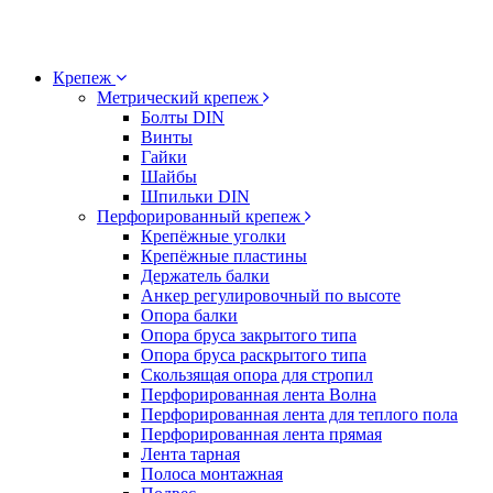
Крепеж
Метрический крепеж
Болты DIN
Винты
Гайки
Шайбы
Шпильки DIN
Перфорированный крепеж
Крепёжные уголки
Крепёжные пластины
Держатель балки
Анкер регулировочный по высоте
Опора балки
Опора бруса закрытого типа
Опора бруса раскрытого типа
Скользящая опора для стропил
Перфорированная лента Волна
Перфорированная лента для теплого пола
Перфорированная лента прямая
Лента тарная
Полоса монтажная