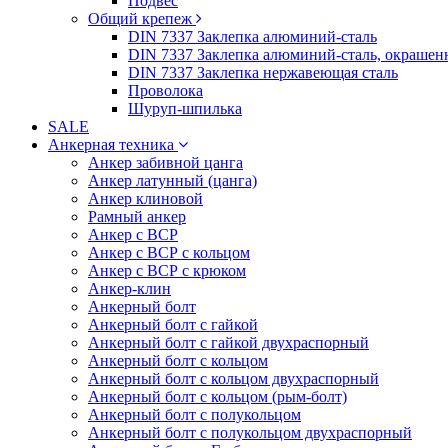
Подвес
Общий крепеж
DIN 7337 Заклепка алюминий-сталь
DIN 7337 Заклепка алюминий-сталь, окрашен
DIN 7337 Заклепка нержавеющая сталь
Проволока
Шуруп-шпилька
SALE
Анкерная техника
Анкер забивной цанга
Анкер латунный (цанга)
Анкер клиновой
Рамный анкер
Анкер с ВСР
Анкер с ВСР с кольцом
Анкер с ВСР с крюком
Анкер-клин
Анкерный болт
Анкерный болт с гайкой
Анкерный болт с гайкой двухраспорный
Анкерный болт с кольцом
Анкерный болт с кольцом двухраспорный
Анкерный болт с кольцом (рым-болт)
Анкерный болт с полукольцом
Анкерный болт с полукольцом двухраспорный